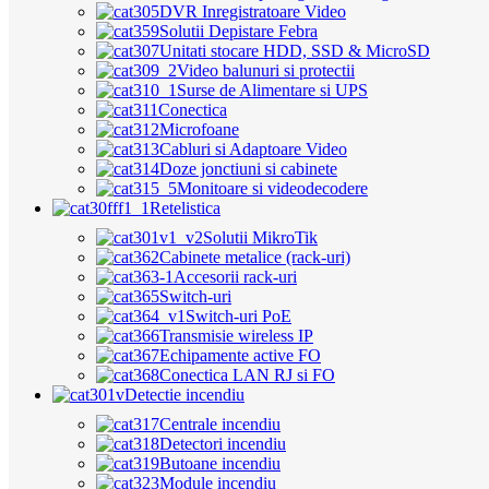
DVR Inregistratoare Video
Solutii Depistare Febra
Unitati stocare HDD, SSD & MicroSD
Video balunuri si protectii
Surse de Alimentare si UPS
Conectica
Microfoane
Cabluri si Adaptoare Video
Doze jonctiuni si cabinete
Monitoare si videodecodere
Retelistica
Solutii MikroTik
Cabinete metalice (rack-uri)
Accesorii rack-uri
Switch-uri
Switch-uri PoE
Transmisie wireless IP
Echipamente active FO
Conectica LAN RJ si FO
Detectie incendiu
Centrale incendiu
Detectori incendiu
Butoane incendiu
Module incendiu