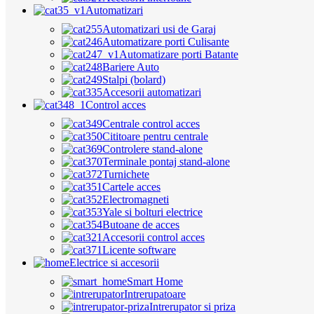
Automatizari
Automatizari usi de Garaj
Automatizare porti Culisante
Automatizare porti Batante
Bariere Auto
Stalpi (bolard)
Accesorii automatizari
Control acces
Centrale control acces
Cititoare pentru centrale
Controlere stand-alone
Terminale pontaj stand-alone
Turnichete
Cartele acces
Electromagneti
Yale si bolturi electrice
Butoane de acces
Accesorii control acces
Licente software
Electrice si accesorii
Smart Home
Intrerupatoare
Intrerupator si priza