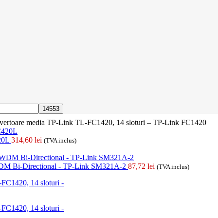
onvertoare media TP-Link TL-FC1420, 14 sloturi – TP-Link FC1420
420L
314,60
lei
(TVA inclus)
M Bi-Directional - TP-Link SM321A-2
87,72
lei
(TVA inclus)