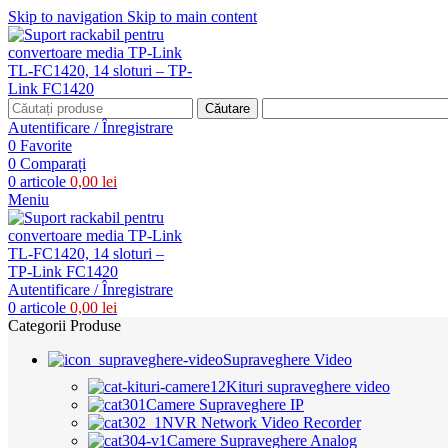
Skip to navigation
Skip to main content
Căutare
Autentificare / Înregistrare
0
Favorite
0
Comparați
0
articole
0,00
lei
Meniu
Autentificare / Înregistrare
0
articole
0,00
lei
Categorii Produse
Supraveghere Video
Kituri supraveghere video
Camere Supraveghere IP
NVR Network Video Recorder
Camere Supraveghere Analog