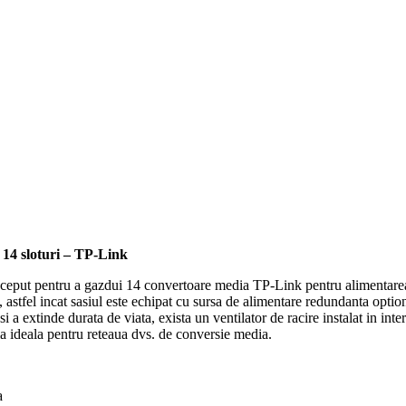
14 sloturi – TP-Link
eput pentru a gazdui 14 convertoare media TP-Link pentru alimentarea c
 astfel incat sasiul este echipat cu sursa de alimentare redundanta opti
 si a extinde durata de viata, exista un ventilator de racire instalat in i
a ideala pentru reteaua dvs. de conversie media.
a