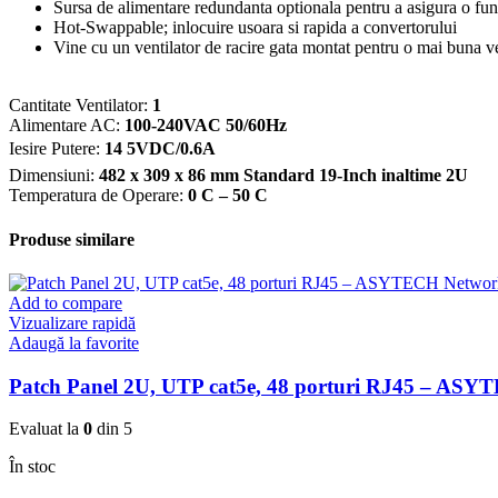
Sursa de alimentare redundanta optionala pentru a asigura o fun
Hot-Swappable; inlocuire usoara si rapida a convertorului
Vine cu un ventilator de racire gata montat pentru o mai buna ve
Cantitate Ventilator:
1
Alimentare AC:
100-240VAC 50/60Hz
Iesire Putere:
14 5VDC/0.6A
Dimensiuni:
482 x 309 x 86 mm Standard 19-Inch inaltime 2U
Temperatura de Operare:
0 C – 50 C
Produse similare
Add to compare
Vizualizare rapidă
Adaugă la favorite
Patch Panel 2U, UTP cat5e, 48 porturi RJ45 – A
Evaluat la
0
din 5
În stoc