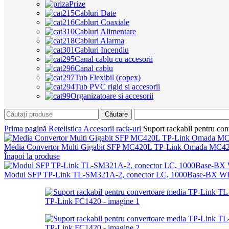
Prize
Cabluri Date
Cabluri Coaxiale
Cabluri Alimentare
Cabluri Alarma
Cabluri Incendiu
Canal cablu cu accesorii
Canal cablu
Tub Flexibil (copex)
Tub PVC rigid si accesorii
Organizatoare si accesorii
Căutare
Prima pagină
Retelistica
Accesorii rack-uri
Suport rackabil pentru c
Media Convertor Multi Gigabit SFP MC420L TP-Link Omada MC
Înapoi la produse
Modul SFP TP-Link TL-SM321A-2, conector LC, 1000Base-BX WD