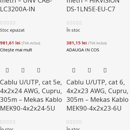
LC3200A-IN
DS-1LN5E-EU-C7
Stoc epuizat
În stoc
981,61
lei
381,15
lei
(TVA inclus)
(TVA inclus)
Citește mai mult
ADAUGA IN COS
Cablu U/UTP, cat 5e,
Cablu U/UTP, cat 6,
4x2x24 AWG, Cupru,
4x2x23 AWG, Cupru,
305m – Mekas Kablo
305m – Mekas Kablo
MEK90-4x2x24-5U
MEK90-4x2x23-6U
În stoc
În stoc