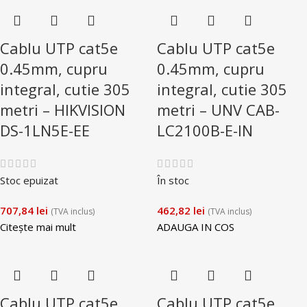
Cablu UTP cat5e
Cablu UTP cat5e
0.45mm, cupru
0.45mm, cupru
integral, cutie 305
integral, cutie 305
metri – HIKVISION
metri – UNV CAB-
DS-1LN5E-EE
LC2100B-E-IN
Stoc epuizat
În stoc
707,84
lei
462,82
lei
(TVA inclus)
(TVA inclus)
Citește mai mult
ADAUGA IN COS
Cablu UTP cat5e
Cablu UTP cat5e,