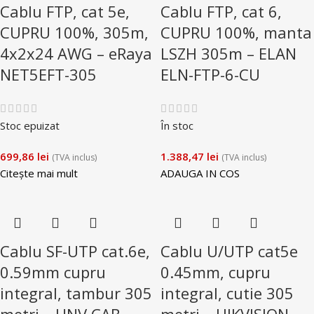
Cablu FTP, cat 5e,
Cablu FTP, cat 6,
CUPRU 100%, 305m,
CUPRU 100%, manta
4x2x24 AWG – eRaya
LSZH 305m – ELAN
NET5EFT-305
ELN-FTP-6-CU
Stoc epuizat
În stoc
699,86
lei
1.388,47
lei
(TVA inclus)
(TVA inclus)
Citește mai mult
ADAUGA IN COS
Cablu SF-UTP cat.6e,
Cablu U/UTP cat5e
0.59mm cupru
0.45mm, cupru
integral, tambur 305
integral, cutie 305
metri – UNV CAB-
metri – HIKVISION