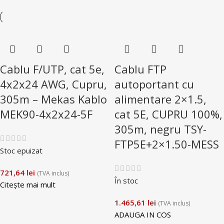
Cablu F/UTP, cat 5e,
Cablu FTP
4x2x24 AWG, Cupru,
autoportant cu
305m – Mekas Kablo
alimentare 2×1.5,
MEK90-4x2x24-5F
cat 5E, CUPRU 100%,
305m, negru TSY-
FTP5E+2×1.50-MESS
Stoc epuizat
721,64
lei
(TVA inclus)
În stoc
Citește mai mult
1.465,61
lei
(TVA inclus)
ADAUGA IN COS