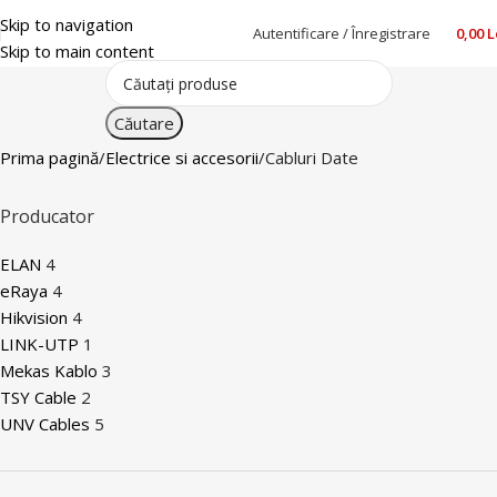
Skip to navigation
Autentificare / Înregistrare
0,00
L
Skip to main content
Căutare
Prima pagină
Electrice si accesorii
Cabluri Date
Producator
ELAN
4
eRaya
4
Hikvision
4
LINK-UTP
1
Mekas Kablo
3
TSY Cable
2
UNV Cables
5