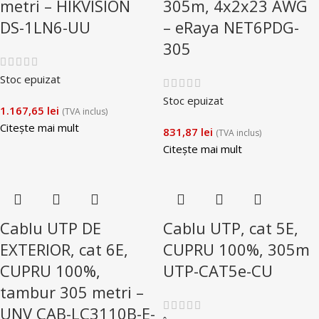
metri – HIKVISION
305m, 4x2x23 AWG
DS-1LN6-UU
– eRaya NET6PDG-
305
Stoc epuizat
Stoc epuizat
1.167,65
lei
(TVA inclus)
Citește mai mult
831,87
lei
(TVA inclus)
Citește mai mult
Cablu UTP DE
Cablu UTP, cat 5E,
EXTERIOR, cat 6E,
CUPRU 100%, 305m
CUPRU 100%,
UTP-CAT5e-CU
tambur 305 metri –
UNV CAB-LC3110B-E-