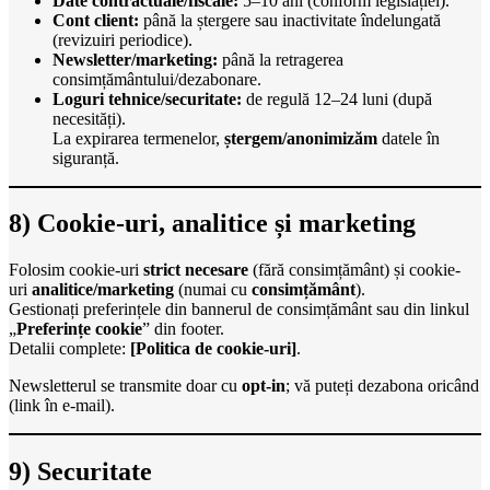
Date contractuale/fiscale:
5–10 ani (conform legislației).
Cont client:
până la ștergere sau inactivitate îndelungată
(revizuiri periodice).
Newsletter/marketing:
până la retragerea
consimțământului/dezabonare.
Loguri tehnice/securitate:
de regulă 12–24 luni (după
necesități).
La expirarea termenelor,
ștergem/anonimizăm
datele în
siguranță.
8) Cookie-uri, analitice și marketing
Folosim cookie-uri
strict necesare
(fără consimțământ) și cookie-
uri
analitice/marketing
(numai cu
consimțământ
).
Gestionați preferințele din bannerul de consimțământ sau din linkul
„
Preferințe cookie
” din footer.
Detalii complete:
[Politica de cookie-uri]
.
Newsletterul se transmite doar cu
opt-in
; vă puteți dezabona oricând
(link în e-mail).
9) Securitate