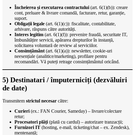
Încheierea și executarea contractului
(art. 6(1)(b)): creare
cont, preluare & livrare comandă, facturare, retur, garanție,
suport.
Obligații legale
(art. 6(1)(c)): fiscalitate, contabilitate,
arhivare, răspuns către autorități.
Interes legitim
(art. 6(1)(f)): prevenire fraudă, securitate IT,
îmbunătățire servicii, apărarea drepturilor în instanță,
solicitarea voluntară de review al serviciilor.
Consimțământ
(art. 6(1)(a)): newsletter, cookie-uri
neesențiale (analitice/marketing), profilare pentru
recomandări. Vă puteți retrage consimțământul oricând.
5) Destinatari / împuterniciți (dezvăluiri
de date)
Transmitem
strictul necesar
către:
Curieri
(ex.: FAN Courier, Sameday) – livrare/colectare
retur;
Procesatori plăți
(plată cu cardul) – autorizare tranzacții;
Furnizori IT
(hosting, e-mail, ticketing/chat – ex. Zendesk),
mentenanță;