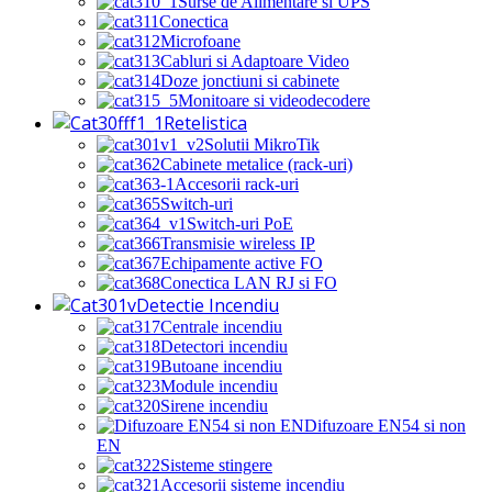
Surse de Alimentare si UPS
Conectica
Microfoane
Cabluri si Adaptoare Video
Doze jonctiuni si cabinete
Monitoare si videodecodere
Retelistica
Solutii MikroTik
Cabinete metalice (rack-uri)
Accesorii rack-uri
Switch-uri
Switch-uri PoE
Transmisie wireless IP
Echipamente active FO
Conectica LAN RJ si FO
Detectie Incendiu
Centrale incendiu
Detectori incendiu
Butoane incendiu
Module incendiu
Sirene incendiu
Difuzoare EN54 si non
EN
Sisteme stingere
Accesorii sisteme incendiu