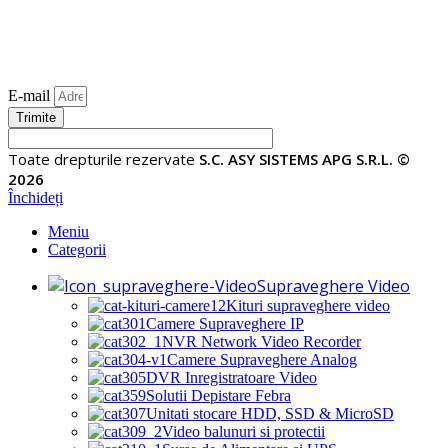
E-mail
Trimite
Toate drepturile rezervate
S.C. ASY SISTEMS APG S.R.L. ©
2026
Închideți
Meniu
Categorii
Supraveghere Video
Kituri supraveghere video
Camere Supraveghere IP
NVR Network Video Recorder
Camere Supraveghere Analog
DVR Inregistratoare Video
Solutii Depistare Febra
Unitati stocare HDD, SSD & MicroSD
Video balunuri si protectii