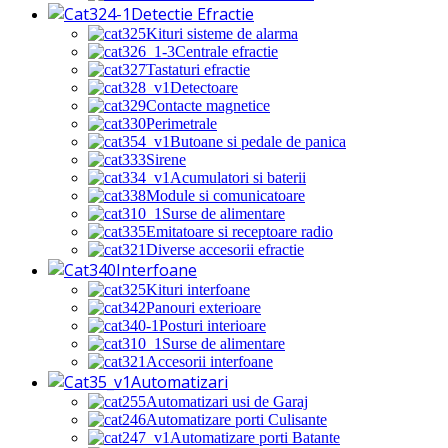
Detectie Efractie
Kituri sisteme de alarma
Centrale efractie
Tastaturi efractie
Detectoare
Contacte magnetice
Perimetrale
Butoane si pedale de panica
Sirene
Acumulatori si baterii
Module si comunicatoare
Surse de alimentare
Emitatoare si receptoare radio
Diverse accesorii efractie
Interfoane
Kituri interfoane
Panouri exterioare
Posturi interioare
Surse de alimentare
Accesorii interfoane
Automatizari
Automatizari usi de Garaj
Automatizare porti Culisante
Automatizare porti Batante