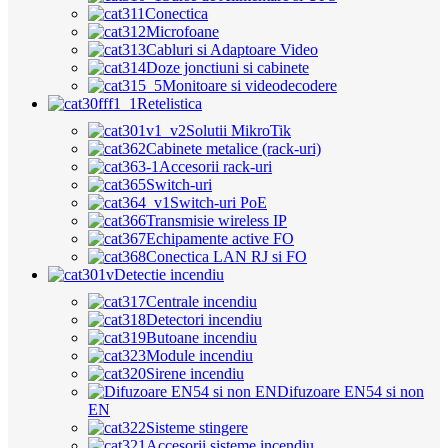
Conectica
Microfoane
Cabluri si Adaptoare Video
Doze jonctiuni si cabinete
Monitoare si videodecodere
Retelistica
Solutii MikroTik
Cabinete metalice (rack-uri)
Accesorii rack-uri
Switch-uri
Switch-uri PoE
Transmisie wireless IP
Echipamente active FO
Conectica LAN RJ si FO
Detectie incendiu
Centrale incendiu
Detectori incendiu
Butoane incendiu
Module incendiu
Sirene incendiu
Difuzoare EN54 si non
EN
Sisteme stingere
Accesorii sisteme incendiu