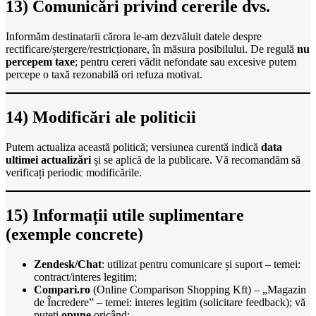
13) Comunicări privind cererile dvs.
Informăm destinatarii cărora le-am dezvăluit datele despre
rectificare/ștergere/restricționare, în măsura posibilului. De regulă
nu
percepem taxe
; pentru cereri vădit nefondate sau excesive putem
percepe o taxă rezonabilă ori refuza motivat.
14) Modificări ale politicii
Putem actualiza această politică; versiunea curentă indică
data
ultimei actualizări
și se aplică de la publicare. Vă recomandăm să
verificați periodic modificările.
15) Informații utile suplimentare
(exemple concrete)
Zendesk/Chat
: utilizat pentru comunicare și suport – temei:
contract/interes legitim;
Compari.ro
(Online Comparison Shopping Kft) – „Magazin
de Încredere” – temei: interes legitim (solicitare feedback); vă
puteți
opune
oricând;