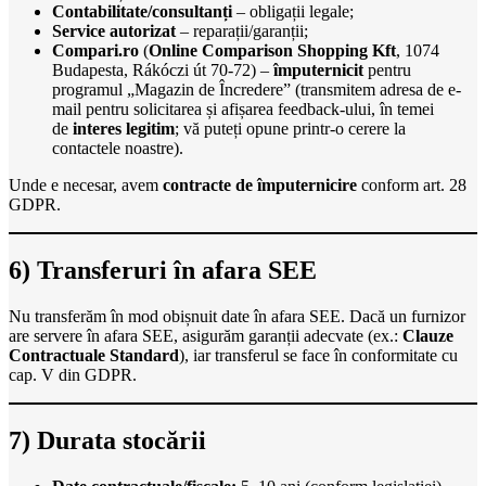
Contabilitate/consultanți
– obligații legale;
Service autorizat
– reparații/garanții;
Compari.ro
(
Online Comparison Shopping Kft
, 1074
Budapesta, Rákóczi út 70-72) –
împuternicit
pentru
programul „Magazin de Încredere” (transmitem adresa de e-
mail pentru solicitarea și afișarea feedback-ului, în temei
de
interes legitim
; vă puteți opune printr-o cerere la
contactele noastre).
Unde e necesar, avem
contracte de împuternicire
conform art. 28
GDPR.
6) Transferuri în afara SEE
Nu transferăm în mod obișnuit date în afara SEE. Dacă un furnizor
are servere în afara SEE, asigurăm garanții adecvate (ex.:
Clauze
Contractuale Standard
), iar transferul se face în conformitate cu
cap. V din GDPR.
7) Durata stocării