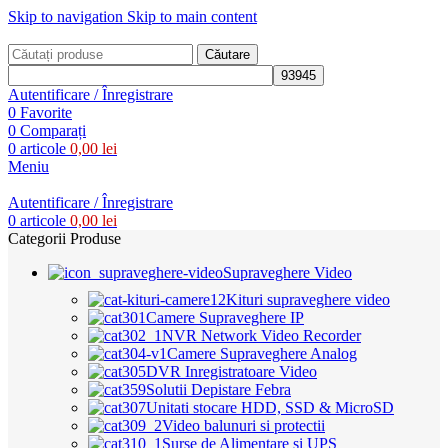
Skip to navigation
Skip to main content
Căutare
Autentificare / Înregistrare
0
Favorite
0
Comparați
0
articole
0,00
lei
Meniu
Autentificare / Înregistrare
0
articole
0,00
lei
Categorii Produse
Supraveghere Video
Kituri supraveghere video
Camere Supraveghere IP
NVR Network Video Recorder
Camere Supraveghere Analog
DVR Inregistratoare Video
Solutii Depistare Febra
Unitati stocare HDD, SSD & MicroSD
Video balunuri si protectii
Surse de Alimentare si UPS