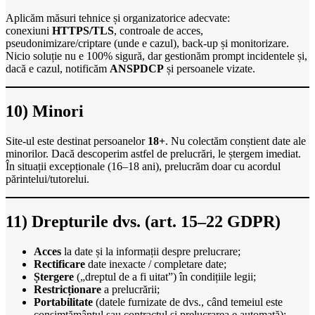
Aplicăm măsuri tehnice și organizatorice adecvate:
conexiuni
HTTPS/TLS
, controale de acces,
pseudonimizare/criptare (unde e cazul), back-up și monitorizare.
Nicio soluție nu e 100% sigură, dar gestionăm prompt incidentele și,
dacă e cazul, notificăm
ANSPDCP
și persoanele vizate.
10) Minori
Site-ul este destinat persoanelor
18+
. Nu colectăm conștient date ale
minorilor. Dacă descoperim astfel de prelucrări, le ștergem imediat.
În situații excepționale (16–18 ani), prelucrăm doar cu acordul
părintelui/tutorelui.
11) Drepturile dvs. (art. 15–22 GDPR)
Acces
la date și la informații despre prelucrare;
Rectificare
date inexacte / completare date;
Ștergere
(„dreptul de a fi uitat”) în condițiile legii;
Restricționare
a prelucrării;
Portabilitate
(datele furnizate de dvs., când temeiul este
consimțământul sau contractul și prelucrarea e automată);