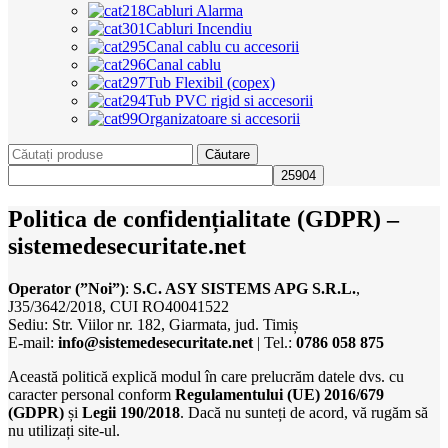
Cabluri Alarma
Cabluri Incendiu
Canal cablu cu accesorii
Canal cablu
Tub Flexibil (copex)
Tub PVC rigid si accesorii
Organizatoare si accesorii
Căutare
Politica de confidențialitate (GDPR) –
sistemedesecuritate.net
Operator (”Noi”)
:
S.C. ASY SISTEMS APG S.R.L.
,
J35/3642/2018, CUI RO40041522
Sediu: Str. Viilor nr. 182, Giarmata, jud. Timiș
E-mail:
info@sistemedesecuritate.net
| Tel.:
0786 058 875
Această politică explică modul în care prelucrăm datele dvs. cu
caracter personal conform
Regulamentului (UE) 2016/679
(GDPR)
și
Legii 190/2018
. Dacă nu sunteți de acord, vă rugăm să
nu utilizați site-ul.