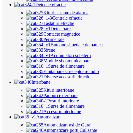
Detectie efractie
Kituri sisteme de alarma
Centrale efractie
Tastaturi efractie
Detectoare
Contacte magnetice
Perimetrale
Butoane si pedale de panica
Sirene
Acumulatori si baterii
Module si comunicatoare
Surse de alimentare
Emitatoare si receptoare radio
Diverse accesorii efractie
Interfoane
Kituri interfoane
Panouri exterioare
Posturi interioare
Surse de alimentare
Accesorii interfoane
Automatizari
Automatizari usi de Garaj
Automatizare porti Culisante