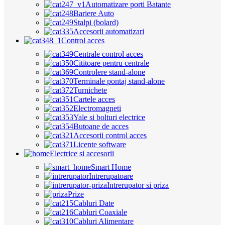
Automatizare porti Batante
Bariere Auto
Stalpi (bolard)
Accesorii automatizari
Control acces
Centrale control acces
Cititoare pentru centrale
Controlere stand-alone
Terminale pontaj stand-alone
Turnichete
Cartele acces
Electromagneti
Yale si bolturi electrice
Butoane de acces
Accesorii control acces
Licente software
Electrice si accesorii
Smart Home
Intrerupatoare
Intrerupator si priza
Prize
Cabluri Date
Cabluri Coaxiale
Cabluri Alimentare