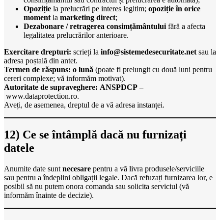
Opoziție
la prelucrări pe interes legitim;
opoziție în orice
moment
la
marketing direct
;
Dezabonare / retragerea consimțământului
fără a afecta
legalitatea prelucrărilor anterioare.
Exercitare drepturi:
scrieți la
info@sistemedesecuritate.net
sau la
adresa poștală din antet.
Termen de răspuns:
o lună
(poate fi prelungit cu două luni pentru
cereri complexe; vă informăm motivat).
Autoritate de supraveghere:
ANSPDCP
–
www.dataprotection.ro
.
Aveți, de asemenea, dreptul de a vă adresa instanței.
12) Ce se întâmplă dacă nu furnizați
datele
Anumite date sunt
necesare
pentru a vă livra produsele/serviciile
sau pentru a îndeplini obligații legale. Dacă refuzați furnizarea lor, e
posibil să nu putem onora comanda sau solicita serviciul (vă
informăm înainte de decizie).