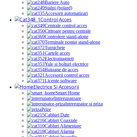
Bariere Auto
Stalpi (bolard)
Accesorii automatizari
Control Acces
Centrale control acces
Cititoare pentru centrale
Controlere stand-alone
Terminale pontaj stand-alone
Turnichete
Cartele acces
Electromagneti
Yale si bolturi electrice
Butoane de acces
Accesorii control acces
Licente software
Electrice Si Accesorii
Smart Home
Intrerupatoare
Intrerupator si priza
Prize
Cabluri Date
Cabluri Coaxiale
Cabluri Alimentare
Cabluri Alarma
Cabluri Incendiu