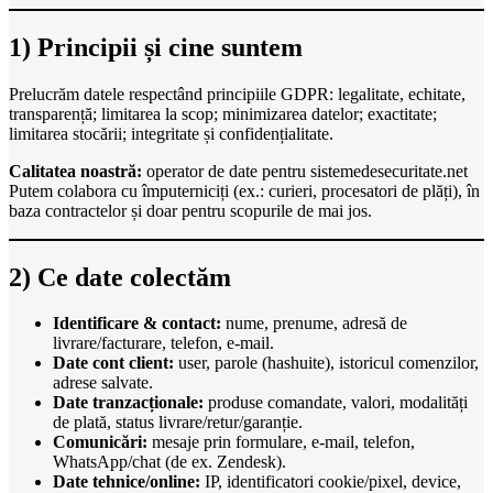
1) Principii și cine suntem
Prelucrăm datele respectând principiile GDPR: legalitate, echitate,
transparență; limitarea la scop; minimizarea datelor; exactitate;
limitarea stocării; integritate și confidențialitate.
Calitatea noastră:
operator de date pentru sistemedesecuritate.net
Putem colabora cu împuterniciți (ex.: curieri, procesatori de plăți), în
baza contractelor și doar pentru scopurile de mai jos.
2) Ce date colectăm
Identificare & contact:
nume, prenume, adresă de
livrare/facturare, telefon, e-mail.
Date cont client:
user, parole (hashuite), istoricul comenzilor,
adrese salvate.
Date tranzacționale:
produse comandate, valori, modalități
de plată, status livrare/retur/garanție.
Comunicări:
mesaje prin formulare, e-mail, telefon,
WhatsApp/chat (de ex. Zendesk).
Date tehnice/online:
IP, identificatori cookie/pixel, device,