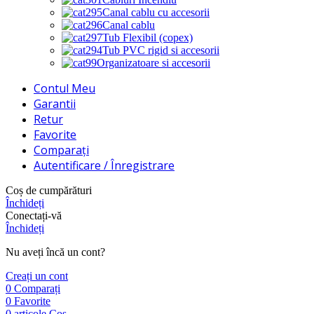
Canal cablu cu accesorii
Canal cablu
Tub Flexibil (copex)
Tub PVC rigid si accesorii
Organizatoare si accesorii
Contul Meu
Garantii
Retur
Favorite
Comparați
Autentificare / Înregistrare
Coș de cumpărături
Închideți
Conectați-vă
Închideți
Nu aveți încă un cont?
Creați un cont
0
Comparați
0
Favorite
0
articole
Coș