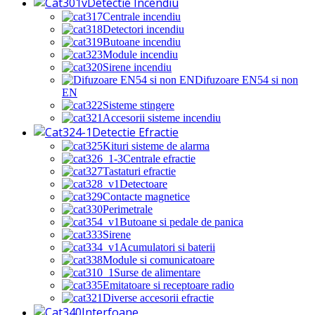
Detectie Incendiu
Centrale incendiu
Detectori incendiu
Butoane incendiu
Module incendiu
Sirene incendiu
Difuzoare EN54 si non
EN
Sisteme stingere
Accesorii sisteme incendiu
Detectie Efractie
Kituri sisteme de alarma
Centrale efractie
Tastaturi efractie
Detectoare
Contacte magnetice
Perimetrale
Butoane si pedale de panica
Sirene
Acumulatori si baterii
Module si comunicatoare
Surse de alimentare
Emitatoare si receptoare radio
Diverse accesorii efractie
Interfoane