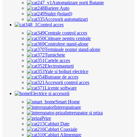
Automatizare porti Batante
Bariere Auto
Stalpi (bolard)
Accesorii automatizari
Control acces
Centrale control acces
Cititoare pentru centrale
Controlere stand-alone
Terminale pontaj stand-alone
Turnichete
Cartele acces
Electromagneti
Yale si bolturi electrice
Butoane de acces
Accesorii control acces
Licente software
Electrice si accesorii
Smart Home
Intrerupatoare
Intrerupator si priza
Prize
Cabluri Date
Cabluri Coaxiale
Cabluri Alimentare