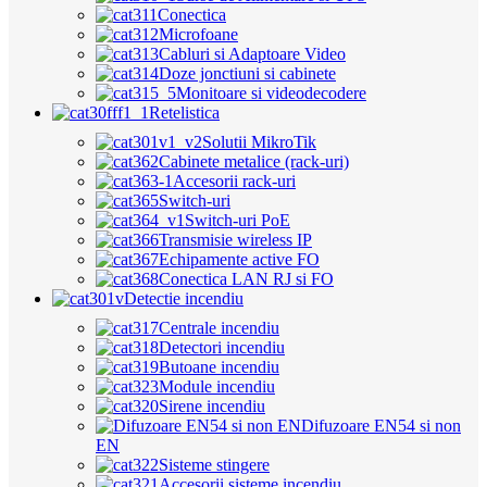
Conectica
Microfoane
Cabluri si Adaptoare Video
Doze jonctiuni si cabinete
Monitoare si videodecodere
Retelistica
Solutii MikroTik
Cabinete metalice (rack-uri)
Accesorii rack-uri
Switch-uri
Switch-uri PoE
Transmisie wireless IP
Echipamente active FO
Conectica LAN RJ si FO
Detectie incendiu
Centrale incendiu
Detectori incendiu
Butoane incendiu
Module incendiu
Sirene incendiu
Difuzoare EN54 si non
EN
Sisteme stingere
Accesorii sisteme incendiu