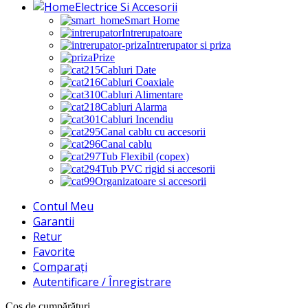
Electrice Si Accesorii
Smart Home
Intrerupatoare
Intrerupator si priza
Prize
Cabluri Date
Cabluri Coaxiale
Cabluri Alimentare
Cabluri Alarma
Cabluri Incendiu
Canal cablu cu accesorii
Canal cablu
Tub Flexibil (copex)
Tub PVC rigid si accesorii
Organizatoare si accesorii
Contul Meu
Garantii
Retur
Favorite
Comparați
Autentificare / Înregistrare
Coș de cumpărături