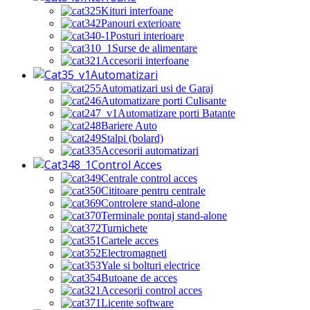
Kituri interfoane
Panouri exterioare
Posturi interioare
Surse de alimentare
Accesorii interfoane
Automatizari
Automatizari usi de Garaj
Automatizare porti Culisante
Automatizare porti Batante
Bariere Auto
Stalpi (bolard)
Accesorii automatizari
Control Acces
Centrale control acces
Cititoare pentru centrale
Controlere stand-alone
Terminale pontaj stand-alone
Turnichete
Cartele acces
Electromagneti
Yale si bolturi electrice
Butoane de acces
Accesorii control acces
Licente software