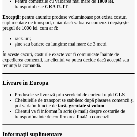
Pentru comenzile cu valoarea mai mare de
1000 lei
,
transportul este
GRATUIT
.
Excepții:
pentru anumite produse voluminoase pot exista costuri
suplimentare de transport, chiar dacă valoarea comenzii depășește
pragul de 1000 lei, cum ar fi:
rack-uri;
șine sau bariere cu lungime mai mare de 3 metri.
În aceste cazuri, costurile exacte vor fi comunicate înainte de
expedierea comenzii, iar clientul va putea decide dacă acceptă sau
renunță la comandă.
Livrare în Europa
Produsele se livrează prin serviciul de curierat rapid
GLS
.
Cheltuielile de transport se stabilesc după plasarea comenzii și
pot varia în funcție de
țară, greutate și volum
.
Clientul va fi informat în scris (e-mail) despre costurile de
transport înainte de confirmarea finală a comenzii.
Informații suplimentare