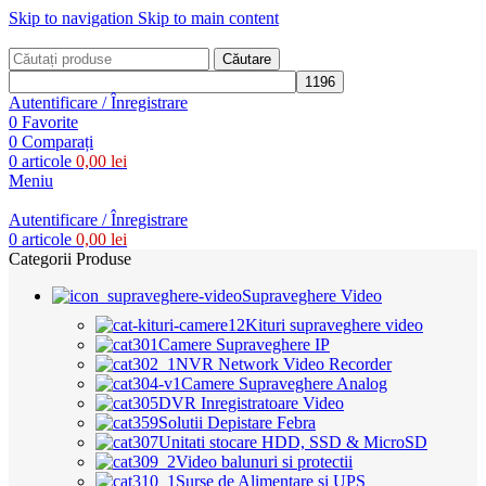
Skip to navigation
Skip to main content
Căutare
Autentificare / Înregistrare
0
Favorite
0
Comparați
0
articole
0,00
lei
Meniu
Autentificare / Înregistrare
0
articole
0,00
lei
Categorii Produse
Supraveghere Video
Kituri supraveghere video
Camere Supraveghere IP
NVR Network Video Recorder
Camere Supraveghere Analog
DVR Inregistratoare Video
Solutii Depistare Febra
Unitati stocare HDD, SSD & MicroSD
Video balunuri si protectii
Surse de Alimentare si UPS