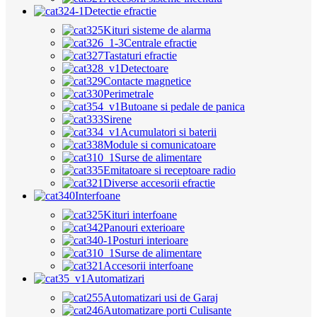
Detectie efractie
Kituri sisteme de alarma
Centrale efractie
Tastaturi efractie
Detectoare
Contacte magnetice
Perimetrale
Butoane si pedale de panica
Sirene
Acumulatori si baterii
Module si comunicatoare
Surse de alimentare
Emitatoare si receptoare radio
Diverse accesorii efractie
Interfoane
Kituri interfoane
Panouri exterioare
Posturi interioare
Surse de alimentare
Accesorii interfoane
Automatizari
Automatizari usi de Garaj
Automatizare porti Culisante