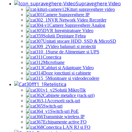
Supraveghere Video
Kituri supraveghere video
Camere Supraveghere IP
NVR Network Video Recorder
Camere Supraveghere Analog
DVR Inregistratoare Video
Solutii Depistare Febra
Unitati stocare HDD, SSD & MicroSD
Video balunuri si protectii
Surse de Alimentare si UPS
Conectica
Microfoane
Cabluri si Adaptoare Video
Doze jonctiuni si cabinete
Monitoare si videodecodere
Retelistica
Solutii MikroTik
Cabinete metalice (rack-uri)
Accesorii rack-uri
Switch-uri
Switch-uri PoE
Transmisie wireless IP
Echipamente active FO
Conectica LAN RJ si FO