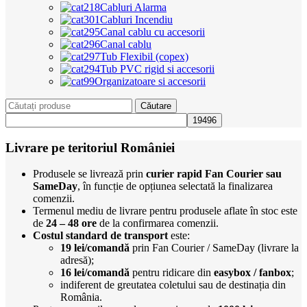
Cabluri Alarma
Cabluri Incendiu
Canal cablu cu accesorii
Canal cablu
Tub Flexibil (copex)
Tub PVC rigid si accesorii
Organizatoare si accesorii
Căutare
Livrare pe teritoriul României
Produsele se livrează prin
curier rapid Fan Courier sau
SameDay
, în funcție de opțiunea selectată la finalizarea
comenzii.
Termenul mediu de livrare pentru produsele aflate în stoc este
de
24 – 48 ore
de la confirmarea comenzii.
Costul standard de transport
este:
19 lei/comandă
prin Fan Courier / SameDay (livrare la
adresă);
16 lei/comandă
pentru ridicare din
easybox / fanbox
;
indiferent de greutatea coletului sau de destinația din
România.