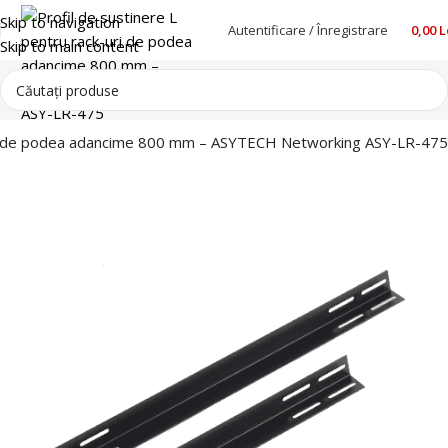
Skip to navigation
Autentificare / Înregistrare
0,00
L
Skip to main content
-uri de podea adancime 800 mm – ASYTECH Networking ASY-LR-475