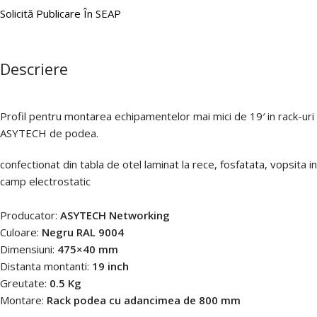
Solicită Publicare În SEAP
Descriere
Profil pentru montarea echipamentelor mai mici de 19′ in rack-uri
ASYTECH de podea.
confectionat din tabla de otel laminat la rece, fosfatata, vopsita in
camp electrostatic
Producator:
ASYTECH Networking
Culoare:
Negru RAL 9004
Dimensiuni:
475×40 mm
Distanta montanti:
19 inch
Greutate:
0.5 Kg
Montare:
Rack podea cu adancimea de 800 mm