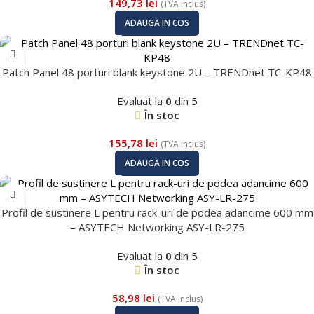
149,73
lei
(TVA inclus)
ADAUGA IN COS
Patch Panel 48 porturi blank keystone 2U – TRENDnet TC-KP48
Evaluat la
0
din 5
În stoc
155,78
lei
(TVA inclus)
ADAUGA IN COS
Profil de sustinere L pentru rack-uri de podea adancime 600 mm
– ASYTECH Networking ASY-LR-275
Evaluat la
0
din 5
În stoc
58,98
lei
(TVA inclus)