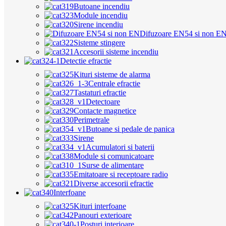
Butoane incendiu
Module incendiu
Sirene incendiu
Difuzoare EN54 si non E
Sisteme stingere
Accesorii sisteme incendiu
Detectie efractie
Kituri sisteme de alarma
Centrale efractie
Tastaturi efractie
Detectoare
Contacte magnetice
Perimetrale
Butoane si pedale de panica
Sirene
Acumulatori si baterii
Module si comunicatoare
Surse de alimentare
Emitatoare si receptoare radio
Diverse accesorii efractie
Interfoane
Kituri interfoane
Panouri exterioare
Posturi interioare