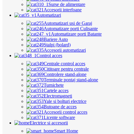
Surse de alimentare
Accesorii interfoane
Automatizari
Automatizari usi de Garaj
Automatizare porti Culisante
Automatizare porti Batante
Bariere Auto
Stalpi (bolard)
Accesorii automatizari
Control acces
Centrale control acces
Cititoare pentru centrale
Controlere stand-alone
Terminale pontaj stand-alone
Turnichete
Cartele acces
Electromagneti
Yale si bolturi electrice
Butoane de acces
Accesorii control acces
Licente software
Electrice si accesorii
Smart Home