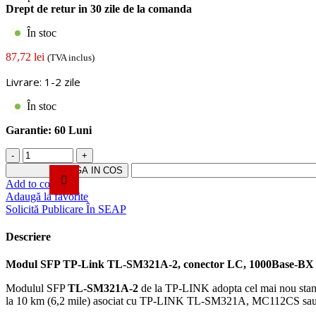
Drept de retur in 30 zile de la comanda
În stoc
87,72
lei
(TVA inclus)
Livrare: 1-2 zile
În stoc
Garantie:
60 Luni
Cantitate
Modul
ADAUGA IN COS
SFP
Add to compare
TP-
Adaugă la favorite
Link
Solicită Publicare În SEAP
TL-
SM321A-
Descriere
2,
conector
Modul SFP TP-Link TL-SM321A-2, conector LC, 1000Base-BX 
LC,
1000Base-
Modulul SFP
TL-SM321A-2
de la TP-LINK adopta cel mai nou standar
BX
la 10 km (6,2 mile) asociat cu TP-LINK TL-SM321A, MC112CS sau c
WDM