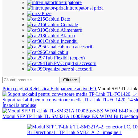
Intrerupatoare
Intrerupator si priza
Prize
Cabluri Date
Cabluri Coaxiale
Cabluri Alimentare
Cabluri Alarma
Cabluri Incendiu
Canal cablu cu accesorii
Canal cablu
Tub Flexibil (copex)
Tub PVC rigid si accesorii
Organizatoare si accesorii
Căutare
Prima pagină
Retelistica
Echipamente active FO
Modul SFP TP-Link
Suport rackabil pentru convertoare media TP-Link TL-FC1420, 14 s
Înapoi la produse
Modul SFP TP-Link TL-SM321A 1000Base-BX WDM Bi-Direction