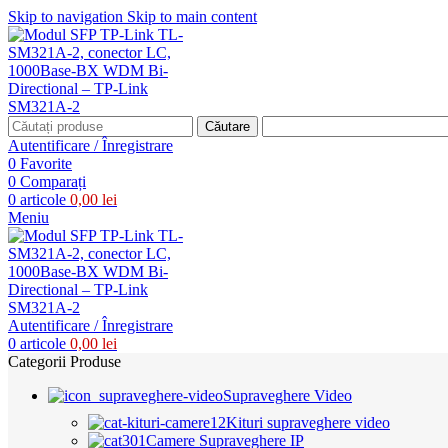
Skip to navigation
Skip to main content
Căutare
Autentificare / Înregistrare
0
Favorite
0
Comparați
0
articole
0,00
lei
Meniu
Autentificare / Înregistrare
0
articole
0,00
lei
Categorii Produse
Supraveghere Video
Kituri supraveghere video
Camere Supraveghere IP