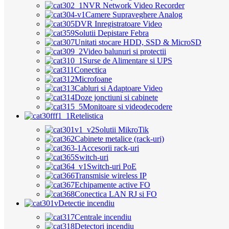
NVR Network Video Recorder
Camere Supraveghere Analog
DVR Inregistratoare Video
Solutii Depistare Febra
Unitati stocare HDD, SSD & MicroSD
Video balunuri si protectii
Surse de Alimentare si UPS
Conectica
Microfoane
Cabluri si Adaptoare Video
Doze jonctiuni si cabinete
Monitoare si videodecodere
Retelistica
Solutii MikroTik
Cabinete metalice (rack-uri)
Accesorii rack-uri
Switch-uri
Switch-uri PoE
Transmisie wireless IP
Echipamente active FO
Conectica LAN RJ si FO
Detectie incendiu
Centrale incendiu
Detectori incendiu