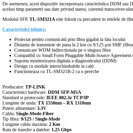
Bi-
De asemenea, acest dispozitiv incorporeaza caracteristica DDM sau Di
Directional
acelasi timp parametri sau date privind starea, curentul transceiver-ulu
-
TP-
Modulul SFP,
TL-SM321A
este folosit cu precadere in retelele de fi
Link
SM321A-
Caracteristici tehnice:
2
Proiectat pentru comunicatii prin fibra gigabit la fata locului
Distanta de transmisie de pana la 2 km cu 9/125 μm SMF (fib
Comunicare WDM bidirectionala pe o singura fibra
Compatibil cu Small Form Pluggable Multi-Source Agreemen
Suporta monitorizarea digitala a diagnosticului (DDM)
Design cu module interschimbabile la cald
Functioneaza cu TL-SM321B-2 ca o pereche
Producator:
TP-LINK
Caracteristici hardware:
DDM SFP-MSA
Standard si protocoale:
IEEE 802.3z TCP/IP
Lungime de unda:
TX 1550nm – RX 1310nm
Putere alimentare:
3.3V
Cablu:
Single-Mode-Fiber
Tip fibra:
9/125 / Single-Mode
Lungime cablu maxima:
2 Km
Rata de transfer a datelor:
1.25 Gbps