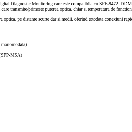
gital Diagnostic Monitoring care este compatibila cu SFF-8472. DDM acc
i care transmite/primeste puterea optica, chiar si temperatura de function
bra optica, pe distante scurte dar si medii, oferind totodata conexiuni rapi
ra monomodala)
t (SFP-MSA)