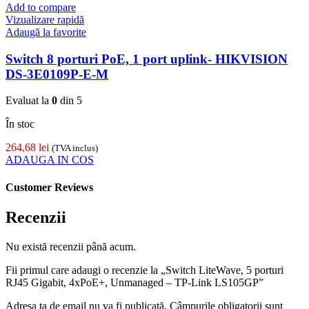
Add to compare
Vizualizare rapidă
Adaugă la favorite
Switch 8 porturi PoE, 1 port uplink- HIKVISION
DS-3E0109P-E-M
Evaluat la
0
din 5
În stoc
264,68
lei
(TVA inclus)
ADAUGA IN COS
Customer Reviews
Recenzii
Nu există recenzii până acum.
Fii primul care adaugi o recenzie la „Switch LiteWave, 5 porturi
RJ45 Gigabit, 4xPoE+, Unmanaged – TP-Link LS105GP”
Adresa ta de email nu va fi publicată.
Câmpurile obligatorii sunt