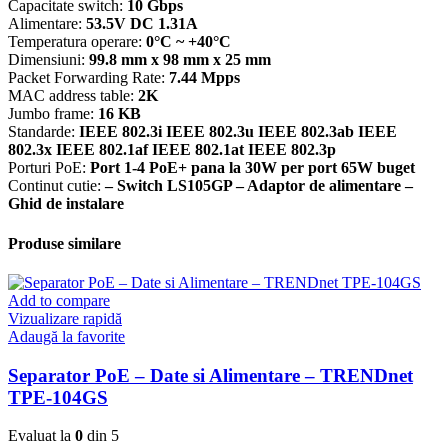
Capacitate switch:
10 Gbps
Alimentare:
53.5V DC 1.31A
Temperatura operare:
0°C ~ +40°C
Dimensiuni:
99.8 mm x 98 mm x 25 mm
Packet Forwarding Rate:
7.44 Mpps
MAC address table:
2K
Jumbo frame:
16 KB
Standarde:
IEEE 802.3i IEEE 802.3u IEEE 802.3ab IEEE
802.3x IEEE 802.1af IEEE 802.1at IEEE 802.3p
Porturi PoE:
Port 1-4 PoE+ pana la 30W per port 65W buget
Continut cutie:
– Switch LS105GP – Adaptor de alimentare –
Ghid de instalare
Produse similare
Add to compare
Vizualizare rapidă
Adaugă la favorite
Separator PoE – Date si Alimentare – TRENDnet
TPE-104GS
Evaluat la
0
din 5