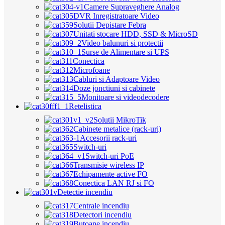
Camere Supraveghere Analog
DVR Inregistratoare Video
Solutii Depistare Febra
Unitati stocare HDD, SSD & MicroSD
Video balunuri si protectii
Surse de Alimentare si UPS
Conectica
Microfoane
Cabluri si Adaptoare Video
Doze jonctiuni si cabinete
Monitoare si videodecodere
Retelistica
Solutii MikroTik
Cabinete metalice (rack-uri)
Accesorii rack-uri
Switch-uri
Switch-uri PoE
Transmisie wireless IP
Echipamente active FO
Conectica LAN RJ si FO
Detectie incendiu
Centrale incendiu
Detectori incendiu
Butoane incendiu