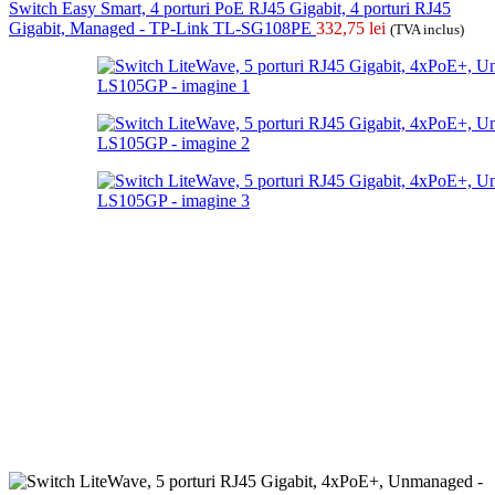
Switch Easy Smart, 4 porturi PoE RJ45 Gigabit, 4 porturi RJ45
Gigabit, Managed - TP-Link TL-SG108PE
332,75
lei
(TVA inclus)