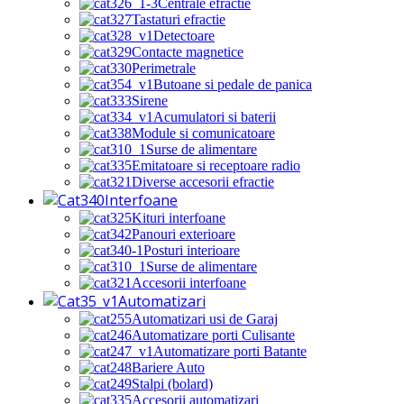
Centrale efractie
Tastaturi efractie
Detectoare
Contacte magnetice
Perimetrale
Butoane si pedale de panica
Sirene
Acumulatori si baterii
Module si comunicatoare
Surse de alimentare
Emitatoare si receptoare radio
Diverse accesorii efractie
Interfoane
Kituri interfoane
Panouri exterioare
Posturi interioare
Surse de alimentare
Accesorii interfoane
Automatizari
Automatizari usi de Garaj
Automatizare porti Culisante
Automatizare porti Batante
Bariere Auto
Stalpi (bolard)
Accesorii automatizari