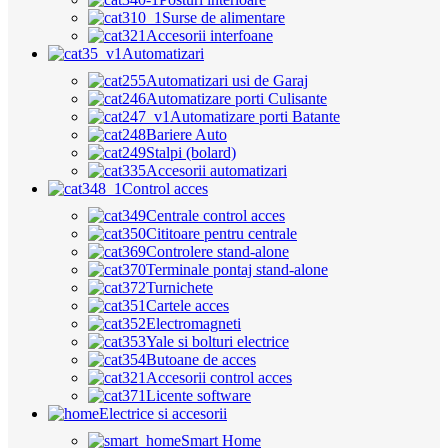
Surse de alimentare
Accesorii interfoane
Automatizari
Automatizari usi de Garaj
Automatizare porti Culisante
Automatizare porti Batante
Bariere Auto
Stalpi (bolard)
Accesorii automatizari
Control acces
Centrale control acces
Cititoare pentru centrale
Controlere stand-alone
Terminale pontaj stand-alone
Turnichete
Cartele acces
Electromagneti
Yale si bolturi electrice
Butoane de acces
Accesorii control acces
Licente software
Electrice si accesorii
Smart Home