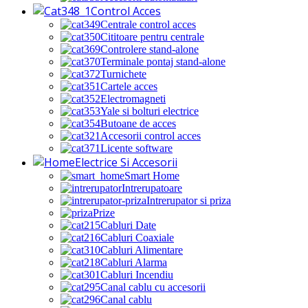
Control Acces
Centrale control acces
Cititoare pentru centrale
Controlere stand-alone
Terminale pontaj stand-alone
Turnichete
Cartele acces
Electromagneti
Yale si bolturi electrice
Butoane de acces
Accesorii control acces
Licente software
Electrice Si Accesorii
Smart Home
Intrerupatoare
Intrerupator si priza
Prize
Cabluri Date
Cabluri Coaxiale
Cabluri Alimentare
Cabluri Alarma
Cabluri Incendiu
Canal cablu cu accesorii
Canal cablu