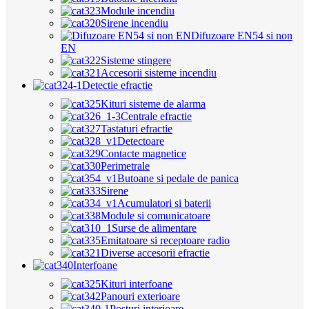
Module incendiu
Sirene incendiu
Difuzoare EN54 si non
EN
Sisteme stingere
Accesorii sisteme incendiu
Detectie efractie
Kituri sisteme de alarma
Centrale efractie
Tastaturi efractie
Detectoare
Contacte magnetice
Perimetrale
Butoane si pedale de panica
Sirene
Acumulatori si baterii
Module si comunicatoare
Surse de alimentare
Emitatoare si receptoare radio
Diverse accesorii efractie
Interfoane
Kituri interfoane
Panouri exterioare
Posturi interioare