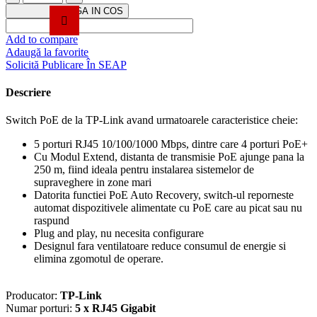
Switch
ADAUGA IN COS
LiteWave,
5
Add to compare
porturi
Adaugă la favorite
RJ45
Solicită Publicare În SEAP
Gigabit,
4xPoE+,
Descriere
Unmanaged
-
Switch PoE de la TP-Link avand urmatoarele caracteristice cheie:
TP-
Link
5 porturi RJ45 10/100/1000 Mbps, dintre care 4 porturi PoE+
LS105GP
Cu Modul Extend, distanta de transmisie PoE ajunge pana la
250 m, fiind ideala pentru instalarea sistemelor de
supraveghere in zone mari
Datorita functiei PoE Auto Recovery, switch-ul reporneste
automat dispozitivele alimentate cu PoE care au picat sau nu
raspund
Plug and play, nu necesita configurare
Designul fara ventilatoare reduce consumul de energie si
elimina zgomotul de operare.
Producator:
TP-Link
Numar porturi:
5 x RJ45 Gigabit