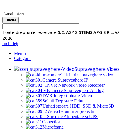
E-mail
Trimite
Toate drepturile rezervate
S.C. ASY SISTEMS APG S.R.L. ©
2026
Închideți
Meniu
Categorii
Supraveghere Video
Kituri supraveghere video
Camere Supraveghere IP
NVR Network Video Recorder
Camere Supraveghere Analog
DVR Inregistratoare Video
Solutii Depistare Febra
Unitati stocare HDD, SSD & MicroSD
Video balunuri si protectii
Surse de Alimentare si UPS
Conectica
Microfoane