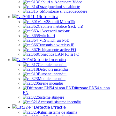
Cabluri si Adaptoare Video
Doze jonctiuni si cabinete
Monitoare si videodecodere
Retelistica
Solutii MikroTik
Cabinete metalice (rack-uri)
Accesorii rack-uri
Switch-uri
Switch-uri PoE
Transmisie wireless IP
Echipamente active FO
Conectica LAN RJ si FO
Detectie Incendiu
Centrale incendiu
Detectori incendiu
Butoane incendiu
Module incendiu
Sirene incendiu
Difuzoare EN54 si non
EN
Sisteme stingere
Accesorii sisteme incendiu
Detectie Efractie
Kituri sisteme de alarma