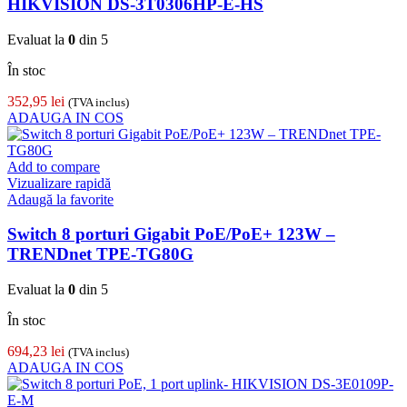
HIKVISION DS-3T0306HP-E-HS
Evaluat la
0
din 5
În stoc
352,95
lei
(TVA inclus)
ADAUGA IN COS
Add to compare
Vizualizare rapidă
Adaugă la favorite
Switch 8 porturi Gigabit PoE/PoE+ 123W –
TRENDnet TPE-TG80G
Evaluat la
0
din 5
În stoc
694,23
lei
(TVA inclus)
ADAUGA IN COS