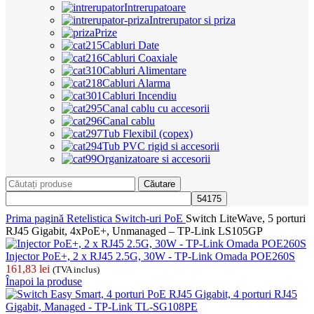
Intrerupatoare
Intrerupator si priza
Prize
Cabluri Date
Cabluri Coaxiale
Cabluri Alimentare
Cabluri Alarma
Cabluri Incendiu
Canal cablu cu accesorii
Canal cablu
Tub Flexibil (copex)
Tub PVC rigid si accesorii
Organizatoare si accesorii
Căutare
Prima pagină
Retelistica
Switch-uri PoE
Switch LiteWave, 5 porturi
RJ45 Gigabit, 4xPoE+, Unmanaged – TP-Link LS105GP
Injector PoE+, 2 x RJ45 2.5G, 30W - TP-Link Omada POE260S
161,83
lei
(TVA inclus)
Înapoi la produse