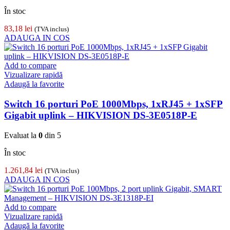
În stoc
83,18
lei
(TVA inclus)
ADAUGA IN COS
Add to compare
Vizualizare rapidă
Adaugă la favorite
Switch 16 porturi PoE 1000Mbps, 1xRJ45 + 1xSFP
Gigabit uplink – HIKVISION DS-3E0518P-E
Evaluat la
0
din 5
În stoc
1.261,84
lei
(TVA inclus)
ADAUGA IN COS
Add to compare
Vizualizare rapidă
Adaugă la favorite