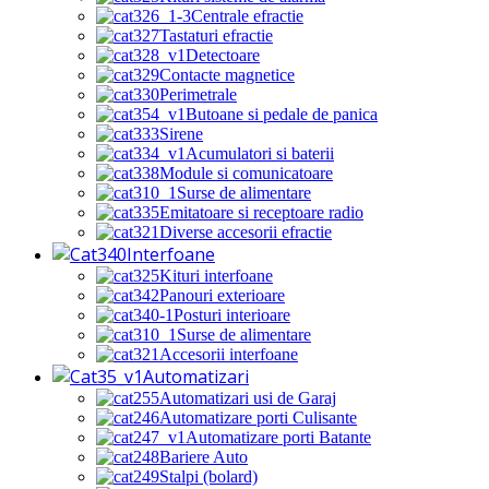
Centrale efractie
Tastaturi efractie
Detectoare
Contacte magnetice
Perimetrale
Butoane si pedale de panica
Sirene
Acumulatori si baterii
Module si comunicatoare
Surse de alimentare
Emitatoare si receptoare radio
Diverse accesorii efractie
Interfoane
Kituri interfoane
Panouri exterioare
Posturi interioare
Surse de alimentare
Accesorii interfoane
Automatizari
Automatizari usi de Garaj
Automatizare porti Culisante
Automatizare porti Batante
Bariere Auto
Stalpi (bolard)