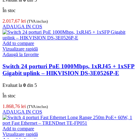
În stoc
2.017,67
lei
(TVA inclus)
ADAUGA IN COS
Add to compare
Vizualizare rapidă
Adaugă la favorite
Switch 24 porturi PoE 1000Mbps, 1xRJ45 + 1xSFP
Gigabit uplink – HIKVISION DS-3E0526P-E
Evaluat la
0
din 5
În stoc
1.868,76
lei
(TVA inclus)
ADAUGA IN COS
Add to compare
Vizualizare rapidă