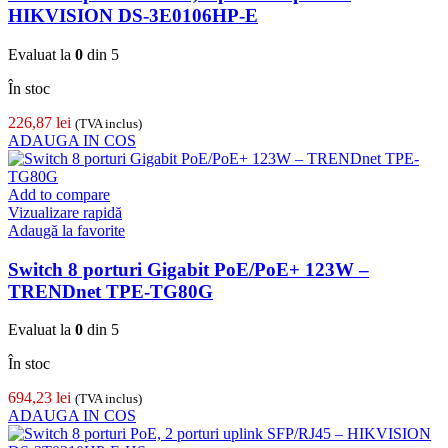
HIKVISION DS-3E0106HP-E
Evaluat la
0
din 5
În stoc
226,87
lei
(TVA inclus)
ADAUGA IN COS
Add to compare
Vizualizare rapidă
Adaugă la favorite
Switch 8 porturi Gigabit PoE/PoE+ 123W –
TRENDnet TPE-TG80G
Evaluat la
0
din 5
În stoc
694,23
lei
(TVA inclus)
ADAUGA IN COS