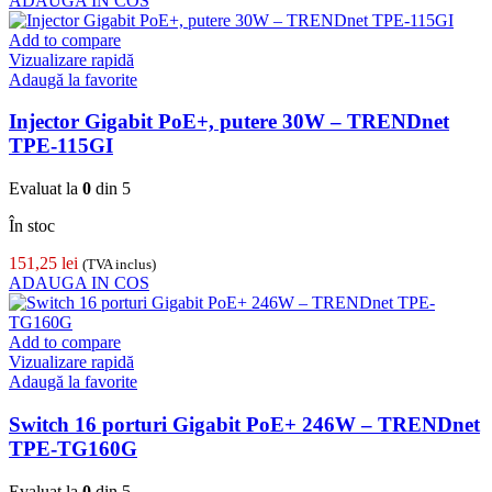
ADAUGA IN COS
Add to compare
Vizualizare rapidă
Adaugă la favorite
Injector Gigabit PoE+, putere 30W – TRENDnet
TPE-115GI
Evaluat la
0
din 5
În stoc
151,25
lei
(TVA inclus)
ADAUGA IN COS
Add to compare
Vizualizare rapidă
Adaugă la favorite
Switch 16 porturi Gigabit PoE+ 246W – TRENDnet
TPE-TG160G
Evaluat la
0
din 5