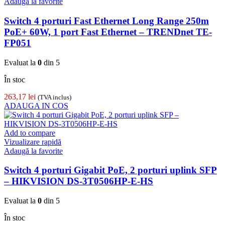
Adaugă la favorite
Switch 4 porturi Fast Ethernet Long Range 250m
PoE+ 60W, 1 port Fast Ethernet – TRENDnet TE-
FP051
Evaluat la
0
din 5
În stoc
263,17
lei
(TVA inclus)
ADAUGA IN COS
Add to compare
Vizualizare rapidă
Adaugă la favorite
Switch 4 porturi Gigabit PoE, 2 porturi uplink SFP
– HIKVISION DS-3T0506HP-E-HS
Evaluat la
0
din 5
În stoc