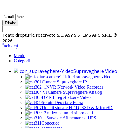
E-mail
Trimite
Toate drepturile rezervate
S.C. ASY SISTEMS APG S.R.L. ©
2026
Închideți
Meniu
Categorii
Supraveghere Video
Kituri supraveghere video
Camere Supraveghere IP
NVR Network Video Recorder
Camere Supraveghere Analog
DVR Inregistratoare Video
Solutii Depistare Febra
Unitati stocare HDD, SSD & MicroSD
Video balunuri si protectii
Surse de Alimentare si UPS
Conectica