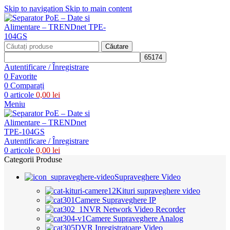
Skip to navigation
Skip to main content
Căutare
Autentificare / Înregistrare
0
Favorite
0
Comparați
0
articole
0,00
lei
Meniu
Autentificare / Înregistrare
0
articole
0,00
lei
Categorii Produse
Supraveghere Video
Kituri supraveghere video
Camere Supraveghere IP
NVR Network Video Recorder
Camere Supraveghere Analog
DVR Inregistratoare Video