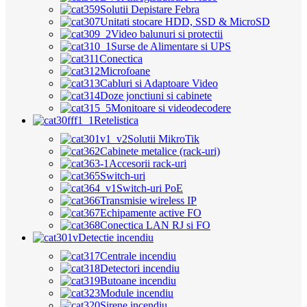
Solutii Depistare Febra
Unitati stocare HDD, SSD & MicroSD
Video balunuri si protectii
Surse de Alimentare si UPS
Conectica
Microfoane
Cabluri si Adaptoare Video
Doze jonctiuni si cabinete
Monitoare si videodecodere
Retelistica
Solutii MikroTik
Cabinete metalice (rack-uri)
Accesorii rack-uri
Switch-uri
Switch-uri PoE
Transmisie wireless IP
Echipamente active FO
Conectica LAN RJ si FO
Detectie incendiu
Centrale incendiu
Detectori incendiu
Butoane incendiu
Module incendiu
Sirene incendiu