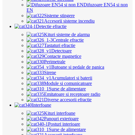
Difuzoare EN54 si non
EN
Sisteme stingere
Accesorii sisteme incendiu
Detectie efractie
Kituri sisteme de alarma
Centrale efractie
Tastaturi efractie
Detectoare
Contacte magnetice
Perimetrale
Butoane si pedale de panica
Sirene
Acumulatori si baterii
Module si comunicatoare
Surse de alimentare
Emitatoare si receptoare radio
Diverse accesorii efractie
Interfoane
Kituri interfoane
Panouri exterioare
Posturi interioare
Surse de alimentare
Accesorii interfoane