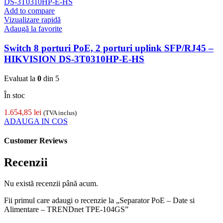
Add to compare
Vizualizare rapidă
Adaugă la favorite
Switch 8 porturi PoE, 2 porturi uplink SFP/RJ45 –
HIKVISION DS-3T0310HP-E-HS
Evaluat la
0
din 5
În stoc
1.654,85
lei
(TVA inclus)
ADAUGA IN COS
Customer Reviews
Recenzii
Nu există recenzii până acum.
Fii primul care adaugi o recenzie la „Separator PoE – Date si
Alimentare – TRENDnet TPE-104GS”