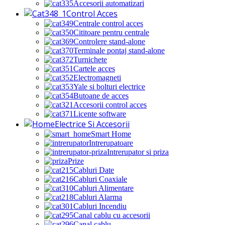
Accesorii automatizari
Control Acces
Centrale control acces
Cititoare pentru centrale
Controlere stand-alone
Terminale pontaj stand-alone
Turnichete
Cartele acces
Electromagneti
Yale si bolturi electrice
Butoane de acces
Accesorii control acces
Licente software
Electrice Si Accesorii
Smart Home
Intrerupatoare
Intrerupator si priza
Prize
Cabluri Date
Cabluri Coaxiale
Cabluri Alimentare
Cabluri Alarma
Cabluri Incendiu
Canal cablu cu accesorii
Canal cablu