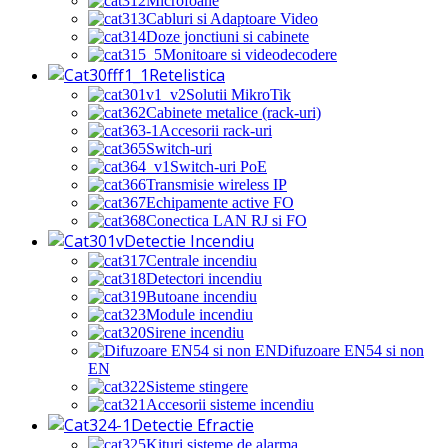
Microfoane
Cabluri si Adaptoare Video
Doze jonctiuni si cabinete
Monitoare si videodecodere
Retelistica
Solutii MikroTik
Cabinete metalice (rack-uri)
Accesorii rack-uri
Switch-uri
Switch-uri PoE
Transmisie wireless IP
Echipamente active FO
Conectica LAN RJ si FO
Detectie Incendiu
Centrale incendiu
Detectori incendiu
Butoane incendiu
Module incendiu
Sirene incendiu
Difuzoare EN54 si non
EN
Sisteme stingere
Accesorii sisteme incendiu
Detectie Efractie
Kituri sisteme de alarma