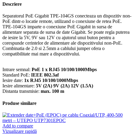
-
Descriere
TRENDnet
TPE-
Separatorul PoE Gigabit TPE-104GS conecteaza un dispozitiv non-
104GS
PoE dintr-o locatie remote, utilizand o conexiune de retea PoE.
TPE-104GS imparte o conexiune PoE Gigabit in sursa de
alimentare separata de sursa de date Gigabit. Se poate regla puterea
de iesire la 5V, 9V sau 12V cu ajutorul unui buton pentru a
corespunde cerintelor de alimentare ale dispozitivului non-PoE.
Combinatia de 2.0 si 2.5mm a cablului jumper ofera o
compatibilitate mai mare a dispozitivului.
Intrare semnal:
PoE 1 x RJ45 10/100/1000Mbps
Standard PoE:
IEEE 802.3af
Iesire date:
1x RJ45 10/100/1000Mbps
Iesire alimentare:
5V (2A) 9V (2A) 12V (1.5A)
Distanta transmisie:
max. 100 m
Produse similare
Add to compare
Vizualizare rapidă