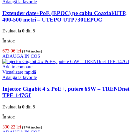
Adaugă la favorite
Extender date+PoE (EPOC) pe cablu Coaxial/UTP,
400-500 metri – UTEPO UTP7301EPOC
Evaluat la
0
din 5
În stoc
673,06
lei
(TVA inclus)
ADAUGA IN COS
Add to compare
Vizualizare rapidă
Adaugă la favorite
Injector Gigabit 4 x PoE+, putere 65W – TRENDnet
TPE-147GI
Evaluat la
0
din 5
În stoc
390,22
lei
(TVA inclus)