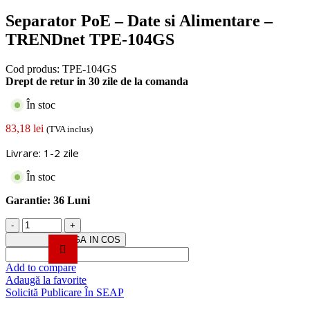
Separator PoE – Date si Alimentare –
TRENDnet TPE-104GS
Cod produs:
TPE-104GS
Drept de retur in 30 zile de la comanda
În stoc
83,18
lei
(TVA inclus)
Livrare: 1-2 zile
În stoc
Garantie:
36 Luni
Cantitate
Separator
ADAUGA IN COS
PoE
-
Add to compare
Date
Adaugă la favorite
si
Solicită Publicare În SEAP
Alimentare