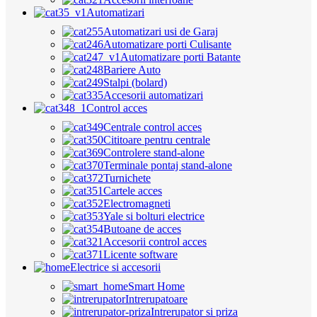
Automatizari
Automatizari usi de Garaj
Automatizare porti Culisante
Automatizare porti Batante
Bariere Auto
Stalpi (bolard)
Accesorii automatizari
Control acces
Centrale control acces
Cititoare pentru centrale
Controlere stand-alone
Terminale pontaj stand-alone
Turnichete
Cartele acces
Electromagneti
Yale si bolturi electrice
Butoane de acces
Accesorii control acces
Licente software
Electrice si accesorii
Smart Home
Intrerupatoare
Intrerupator si priza