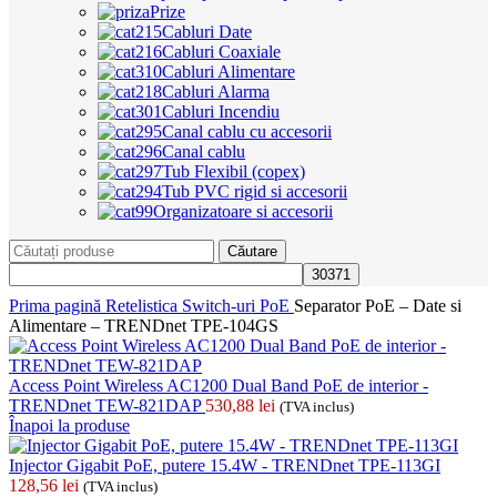
Prize
Cabluri Date
Cabluri Coaxiale
Cabluri Alimentare
Cabluri Alarma
Cabluri Incendiu
Canal cablu cu accesorii
Canal cablu
Tub Flexibil (copex)
Tub PVC rigid si accesorii
Organizatoare si accesorii
Căutare
Prima pagină
Retelistica
Switch-uri PoE
Separator PoE – Date si
Alimentare – TRENDnet TPE-104GS
Access Point Wireless AC1200 Dual Band PoE de interior -
TRENDnet TEW-821DAP
530,88
lei
(TVA inclus)
Înapoi la produse
Injector Gigabit PoE, putere 15.4W - TRENDnet TPE-113GI
128,56
lei
(TVA inclus)