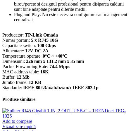
birou/perete si designul profesional pentru disiparea caldurii
sunt bine adaptate pentru diferite medii;
Plug and Play: Nu este necesara configurare sau management
centralizat.
Producator:
TP-Link Omada
Numar porturi:
5 x RJ45 10G
Capacitate switch:
100 Gbps
Alimentare:
12V DC 2A
Temperatura operare:
0°C ~ +40°C
Dimensiuni:
226 mm x 131.2 mm x 35 mm
Packet Forwarding Rate:
74.4 Mpps
MAC address table:
16K
Buffer:
12 Mb
Jumbo frame:
12 KB
Standarde:
IEEE 802.3/u/ab/bz/an/x IEEE 802.1p
Produse similare
Add to compare
Vizualizare rapidă