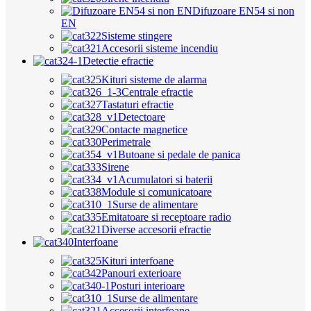
Difuzoare EN54 si non
EN
Sisteme stingere
Accesorii sisteme incendiu
Detectie efractie
Kituri sisteme de alarma
Centrale efractie
Tastaturi efractie
Detectoare
Contacte magnetice
Perimetrale
Butoane si pedale de panica
Sirene
Acumulatori si baterii
Module si comunicatoare
Surse de alimentare
Emitatoare si receptoare radio
Diverse accesorii efractie
Interfoane
Kituri interfoane
Panouri exterioare
Posturi interioare
Surse de alimentare
Accesorii interfoane