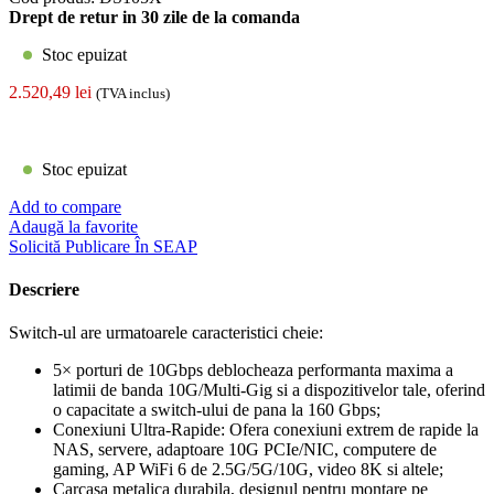
Drept de retur in 30 zile de la comanda
Stoc epuizat
2.520,49
lei
(TVA inclus)
Stoc epuizat
Add to compare
Adaugă la favorite
Solicită Publicare În SEAP
Descriere
Switch-ul are urmatoarele caracteristici cheie:
5× porturi de 10Gbps deblocheaza performanta maxima a
latimii de banda 10G/Multi-Gig si a dispozitivelor tale, oferind
o capacitate a switch-ului de pana la 160 Gbps;
Conexiuni Ultra-Rapide: Ofera conexiuni extrem de rapide la
NAS, servere, adaptoare 10G PCIe/NIC, computere de
gaming, AP WiFi 6 de 2.5G/5G/10G, video 8K si altele;
Carcasa metalica durabila, designul pentru montare pe