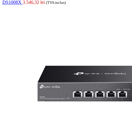
DS1008X
3.546,32
lei
(TVA inclus)