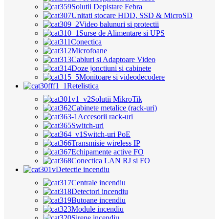
Solutii Depistare Febra
Unitati stocare HDD, SSD & MicroSD
Video balunuri si protectii
Surse de Alimentare si UPS
Conectica
Microfoane
Cabluri si Adaptoare Video
Doze jonctiuni si cabinete
Monitoare si videodecodere
Retelistica
Solutii MikroTik
Cabinete metalice (rack-uri)
Accesorii rack-uri
Switch-uri
Switch-uri PoE
Transmisie wireless IP
Echipamente active FO
Conectica LAN RJ si FO
Detectie incendiu
Centrale incendiu
Detectori incendiu
Butoane incendiu
Module incendiu
Sirene incendiu