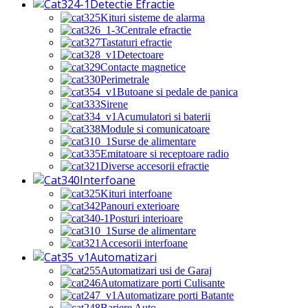
Detectie Efractie
Kituri sisteme de alarma
Centrale efractie
Tastaturi efractie
Detectoare
Contacte magnetice
Perimetrale
Butoane si pedale de panica
Sirene
Acumulatori si baterii
Module si comunicatoare
Surse de alimentare
Emitatoare si receptoare radio
Diverse accesorii efractie
Interfoane
Kituri interfoane
Panouri exterioare
Posturi interioare
Surse de alimentare
Accesorii interfoane
Automatizari
Automatizari usi de Garaj
Automatizare porti Culisante
Automatizare porti Batante
Bariere Auto