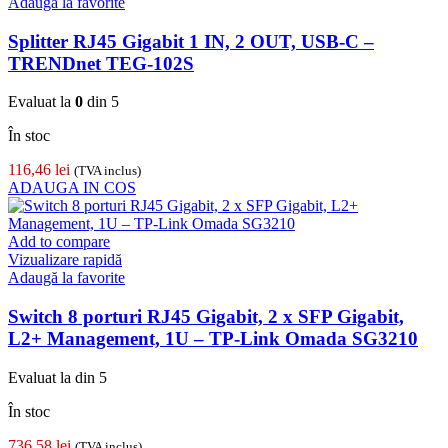
Adaugă la favorite
Splitter RJ45 Gigabit 1 IN, 2 OUT, USB-C –
TRENDnet TEG-102S
Evaluat la
0
din 5
În stoc
116,46
lei
(TVA inclus)
ADAUGA IN COS
Add to compare
Vizualizare rapidă
Adaugă la favorite
Switch 8 porturi RJ45 Gigabit, 2 x SFP Gigabit,
L2+ Management, 1U – TP-Link Omada SG3210
Evaluat la
din 5
În stoc
736,58
lei
(TVA inclus)