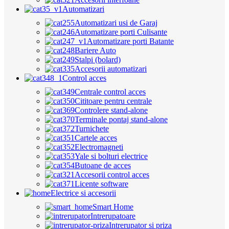
Automatizari
Automatizari usi de Garaj
Automatizare porti Culisante
Automatizare porti Batante
Bariere Auto
Stalpi (bolard)
Accesorii automatizari
Control acces
Centrale control acces
Cititoare pentru centrale
Controlere stand-alone
Terminale pontaj stand-alone
Turnichete
Cartele acces
Electromagneti
Yale si bolturi electrice
Butoane de acces
Accesorii control acces
Licente software
Electrice si accesorii
Smart Home
Intrerupatoare
Intrerupator si priza