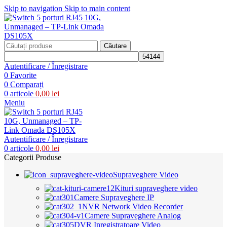
Skip to navigation
Skip to main content
Căutare
Autentificare / Înregistrare
0
Favorite
0
Comparați
0
articole
0,00
lei
Meniu
Autentificare / Înregistrare
0
articole
0,00
lei
Categorii Produse
Supraveghere Video
Kituri supraveghere video
Camere Supraveghere IP
NVR Network Video Recorder
Camere Supraveghere Analog
DVR Inregistratoare Video