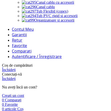
Canal cablu cu accesorii
Canal cablu
Tub Flexibil (copex)
Tub PVC rigid si accesorii
Organizatoare si accesorii
Contul Meu
Garantii
Retur
Favorite
Comparați
Autentificare / Înregistrare
Coș de cumpărături
Închideți
Conectați-vă
Închideți
Nu aveți încă un cont?
Creați un cont
0
Comparați
0
Favorite
0
articole
Coș