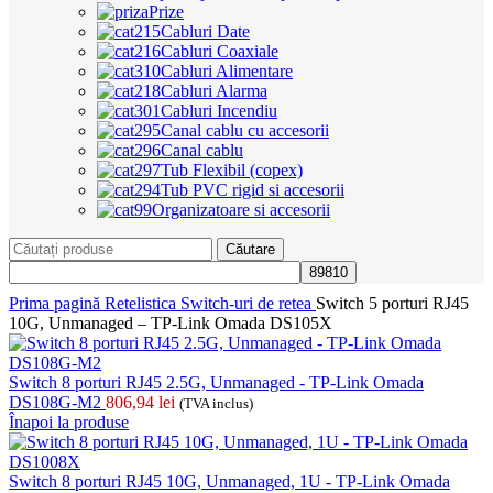
Prize
Cabluri Date
Cabluri Coaxiale
Cabluri Alimentare
Cabluri Alarma
Cabluri Incendiu
Canal cablu cu accesorii
Canal cablu
Tub Flexibil (copex)
Tub PVC rigid si accesorii
Organizatoare si accesorii
Căutare
Prima pagină
Retelistica
Switch-uri de retea
Switch 5 porturi RJ45
10G, Unmanaged – TP-Link Omada DS105X
Switch 8 porturi RJ45 2.5G, Unmanaged - TP-Link Omada
DS108G-M2
806,94
lei
(TVA inclus)
Înapoi la produse
Switch 8 porturi RJ45 10G, Unmanaged, 1U - TP-Link Omada