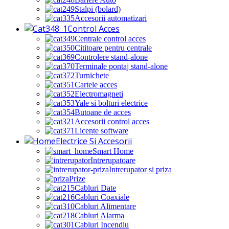
Stalpi (bolard)
Accesorii automatizari
Control Acces
Centrale control acces
Cititoare pentru centrale
Controlere stand-alone
Terminale pontaj stand-alone
Turnichete
Cartele acces
Electromagneti
Yale si bolturi electrice
Butoane de acces
Accesorii control acces
Licente software
Electrice Si Accesorii
Smart Home
Intrerupatoare
Intrerupator si priza
Prize
Cabluri Date
Cabluri Coaxiale
Cabluri Alimentare
Cabluri Alarma
Cabluri Incendiu