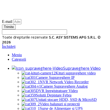
E-mail
Trimite
Toate drepturile rezervate
S.C. ASY SISTEMS APG S.R.L. ©
2026
Închideți
Meniu
Categorii
Supraveghere Video
Kituri supraveghere video
Camere Supraveghere IP
NVR Network Video Recorder
Camere Supraveghere Analog
DVR Inregistratoare Video
Solutii Depistare Febra
Unitati stocare HDD, SSD & MicroSD
Video balunuri si protectii
Surse de Alimentare si UPS