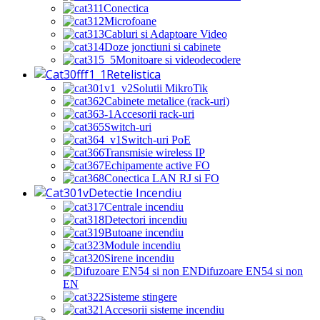
Conectica
Microfoane
Cabluri si Adaptoare Video
Doze jonctiuni si cabinete
Monitoare si videodecodere
Retelistica
Solutii MikroTik
Cabinete metalice (rack-uri)
Accesorii rack-uri
Switch-uri
Switch-uri PoE
Transmisie wireless IP
Echipamente active FO
Conectica LAN RJ si FO
Detectie Incendiu
Centrale incendiu
Detectori incendiu
Butoane incendiu
Module incendiu
Sirene incendiu
Difuzoare EN54 si non
EN
Sisteme stingere
Accesorii sisteme incendiu