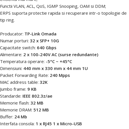
Functii VLAN, ACL, QoS, IGMP Snooping, OAM si DDM;
ERPS suporta protectie rapida si recuperare intr-o topologie de
tip ring.
Producator:
TP-Link Omada
Numar porturi:
32 x SFP+ 10G
Capacitate switch:
640 Gbps
Alimentare:
2 x 100-240V AC (surse redundante)
Temperatura operare:
-5°C ~ +45°C
Dimensiuni:
440 mm x 330 mm x 44 mm 1U
Packet Forwarding Rate:
240 Mpps
MAC address table:
32K
Jumbo frame:
9 KB
Standarde:
IEEE 802.3z/ae
Memorie flash:
32 MB
Memorie DRAM:
512 MB
Buffer:
24 Mb
Interfata consola:
1 x RJ45 1 x Micro-USB