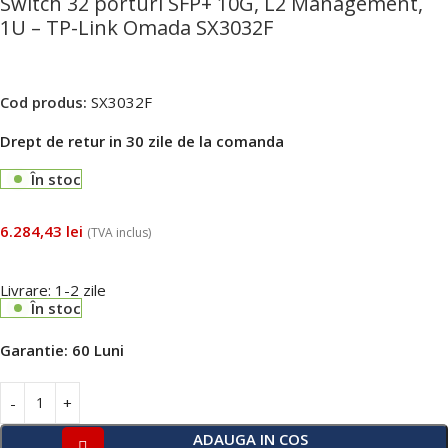
Switch 32 porturi SFP+ 10G, L2 Management,
1U – TP-Link Omada SX3032F
Cod produs:
SX3032F
Drept de retur in 30 zile de la comanda
În stoc
6.284,43
lei
(TVA inclus)
Livrare: 1-2 zile
În stoc
Garantie:
60 Luni
ADAUGA IN COS