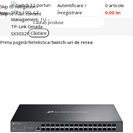
Autentificare /
0
articole
Skip to navigation
Înregistrare
0,00
lei
eniu
Skip to main content
Căutare
Prima pagină
Retelistica
Switch-uri de retea