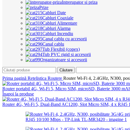
Intrerupator si priza
Prize
Cabluri Date
Cabluri Coaxiale
Cabluri Alimentare
Cabluri Alarma
Cabluri Incendiu
Canal cablu cu accesorii
Canal cablu
Tub Flexibil (copex)
Tub PVC rigid si accesorii
Organizatoare si accesorii
Căutare
Prima pagină
Retelistica
Routere
Router Wi-Fi 4, 2.4GHz, N300, po
Router portabil 4G, Wi-Fi 5, Micro SIM, microSD, Baterie 3000 m
Înapoi la produse
Router 4G, Wi-Fi 5, Dual-Band AC1200, Slot Micro SIM, 4 x RJ4