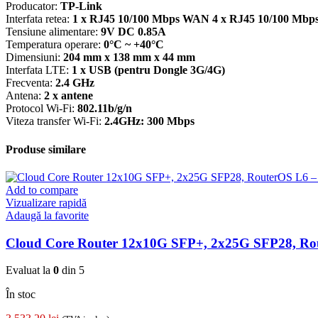
Producator:
TP-Link
Interfata retea:
1 x RJ45 10/100 Mbps WAN 4 x RJ45 10/100 Mb
Tensiune alimentare:
9V DC 0.85A
Temperatura operare:
0°C ~ +40°C
Dimensiuni:
204 mm x 138 mm x 44 mm
Interfata LTE:
1 x USB (pentru Dongle 3G/4G)
Frecventa:
2.4 GHz
Antena:
2 x antene
Protocol Wi-Fi:
802.11b/g/n
Viteza transfer Wi-Fi:
2.4GHz: 300 Mbps
Produse similare
Add to compare
Vizualizare rapidă
Adaugă la favorite
Cloud Core Router 12x10G SFP+, 2x25G SFP28, R
Evaluat la
0
din 5
În stoc