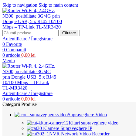
Skip to navigation
Skip to main content
Căutare
Autentificare / Înregistrare
0
Favorite
0
Comparați
0
articole
0,00
lei
Meniu
Autentificare / Înregistrare
0
articole
0,00
lei
Categorii Produse
Supraveghere Video
Kituri supraveghere video
Camere Supraveghere IP
NVR Network Video Recorder