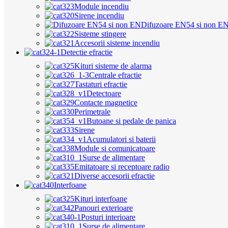
Module incendiu
Sirene incendiu
Difuzoare EN54 si non E
Sisteme stingere
Accesorii sisteme incendiu
Detectie efractie
Kituri sisteme de alarma
Centrale efractie
Tastaturi efractie
Detectoare
Contacte magnetice
Perimetrale
Butoane si pedale de panica
Sirene
Acumulatori si baterii
Module si comunicatoare
Surse de alimentare
Emitatoare si receptoare radio
Diverse accesorii efractie
Interfoane
Kituri interfoane
Panouri exterioare
Posturi interioare
Surse de alimentare