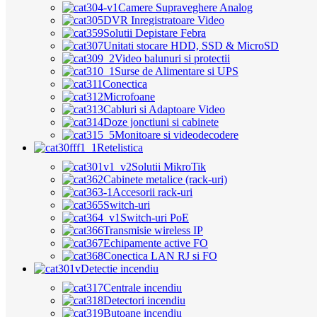
Camere Supraveghere Analog
DVR Inregistratoare Video
Solutii Depistare Febra
Unitati stocare HDD, SSD & MicroSD
Video balunuri si protectii
Surse de Alimentare si UPS
Conectica
Microfoane
Cabluri si Adaptoare Video
Doze jonctiuni si cabinete
Monitoare si videodecodere
Retelistica
Solutii MikroTik
Cabinete metalice (rack-uri)
Accesorii rack-uri
Switch-uri
Switch-uri PoE
Transmisie wireless IP
Echipamente active FO
Conectica LAN RJ si FO
Detectie incendiu
Centrale incendiu
Detectori incendiu
Butoane incendiu