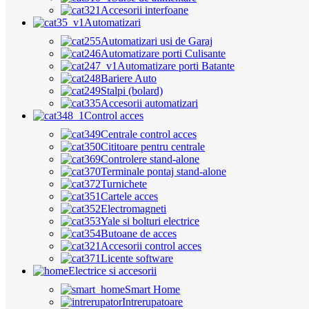
Accesorii interfoane
Automatizari
Automatizari usi de Garaj
Automatizare porti Culisante
Automatizare porti Batante
Bariere Auto
Stalpi (bolard)
Accesorii automatizari
Control acces
Centrale control acces
Cititoare pentru centrale
Controlere stand-alone
Terminale pontaj stand-alone
Turnichete
Cartele acces
Electromagneti
Yale si bolturi electrice
Butoane de acces
Accesorii control acces
Licente software
Electrice si accesorii
Smart Home
Intrerupatoare