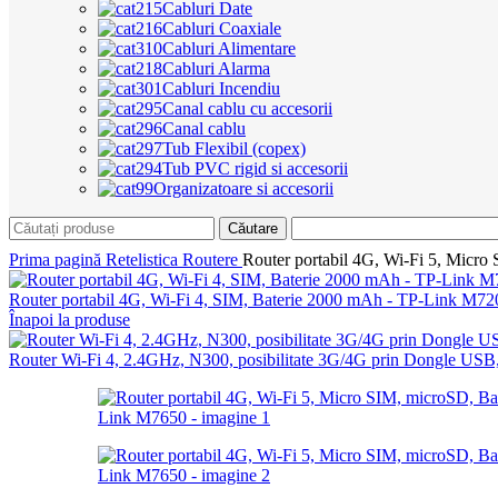
Cabluri Date
Cabluri Coaxiale
Cabluri Alimentare
Cabluri Alarma
Cabluri Incendiu
Canal cablu cu accesorii
Canal cablu
Tub Flexibil (copex)
Tub PVC rigid si accesorii
Organizatoare si accesorii
Căutare
Prima pagină
Retelistica
Routere
Router portabil 4G, Wi-Fi 5, Micr
Router portabil 4G, Wi-Fi 4, SIM, Baterie 2000 mAh - TP-Link M7
Înapoi la produse
Router Wi-Fi 4, 2.4GHz, N300, posibilitate 3G/4G prin Dongle U