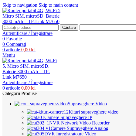
Skip to navigation
Skip to main content
Căutare
Autentificare / Înregistrare
0
Favorite
0
Comparați
0
articole
0,00
lei
Meniu
Autentificare / Înregistrare
0
articole
0,00
lei
Categorii Produse
Supraveghere Video
Kituri supraveghere video
Camere Supraveghere IP
NVR Network Video Recorder
Camere Supraveghere Analog
DVR Inregistratoare Video