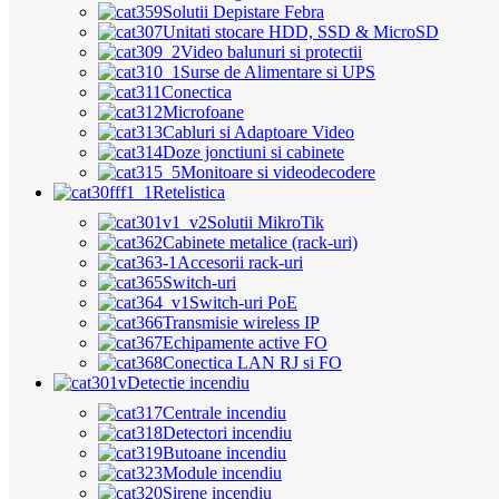
Solutii Depistare Febra
Unitati stocare HDD, SSD & MicroSD
Video balunuri si protectii
Surse de Alimentare si UPS
Conectica
Microfoane
Cabluri si Adaptoare Video
Doze jonctiuni si cabinete
Monitoare si videodecodere
Retelistica
Solutii MikroTik
Cabinete metalice (rack-uri)
Accesorii rack-uri
Switch-uri
Switch-uri PoE
Transmisie wireless IP
Echipamente active FO
Conectica LAN RJ si FO
Detectie incendiu
Centrale incendiu
Detectori incendiu
Butoane incendiu
Module incendiu
Sirene incendiu