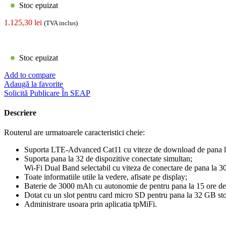
Stoc epuizat
1.125,30
lei
(TVA inclus)
Stoc epuizat
Add to compare
Adaugă la favorite
Solicită Publicare În SEAP
Descriere
Routerul are urmatoarele caracteristici cheie:
Suporta LTE-Advanced Cat11 cu viteze de download de pana la
Suporta pana la 32 de dispozitive conectate simultan;
Wi-Fi Dual Band selectabil cu viteza de conectare de pana l
Toate informatiile utile la vedere, afisate pe display;
Baterie de 3000 mAh cu autonomie de pentru pana la 15 ore de
Dotat cu un slot pentru card micro SD pentru pana la 32 GB sto
Administrare usoara prin aplicatia tpMiFi.