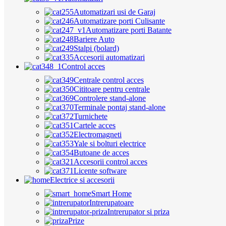
Automatizari usi de Garaj
Automatizare porti Culisante
Automatizare porti Batante
Bariere Auto
Stalpi (bolard)
Accesorii automatizari
Control acces
Centrale control acces
Cititoare pentru centrale
Controlere stand-alone
Terminale pontaj stand-alone
Turnichete
Cartele acces
Electromagneti
Yale si bolturi electrice
Butoane de acces
Accesorii control acces
Licente software
Electrice si accesorii
Smart Home
Intrerupatoare
Intrerupator si priza
Prize