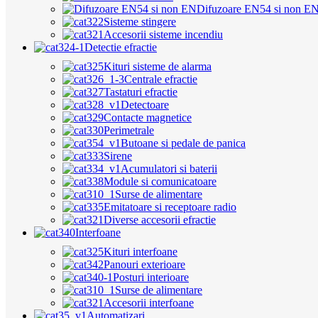
Difuzoare EN54 si non E
Sisteme stingere
Accesorii sisteme incendiu
Detectie efractie
Kituri sisteme de alarma
Centrale efractie
Tastaturi efractie
Detectoare
Contacte magnetice
Perimetrale
Butoane si pedale de panica
Sirene
Acumulatori si baterii
Module si comunicatoare
Surse de alimentare
Emitatoare si receptoare radio
Diverse accesorii efractie
Interfoane
Kituri interfoane
Panouri exterioare
Posturi interioare
Surse de alimentare
Accesorii interfoane
Automatizari