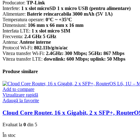
Producator:
TP-Link
Interfete:
1 x slot microSD 1 x micro USB (pentru alimentare)
Alimentare:
Baterie reincarcabila 3000 mAh (5V 1A)
Temperatura operare:
0°C ~ +35°C
Dimensiuni:
106 mm x 66 mm x 16 mm
Interfata LTE:
1 x slot micro SIM
Frecventa:
2.4 GHz 5 GHz
Antena:
Antene interne
Protocol Wi-Fi:
802.11b/g/n/a/ac
Viteza transfer Wi-Fi:
2.4GHz: 300 Mbps; 5GHz: 867 Mbps
Viteza transfer LTE:
downlink: 600 Mbps; uplink: 50 Mbps
Produse similare
Add to compare
Vizualizare rapidă
Adaugă la favorite
Cloud Core Router, 16 x Gigabit, 2 x SFP+, Route
Evaluat la
0
din 5
În stoc