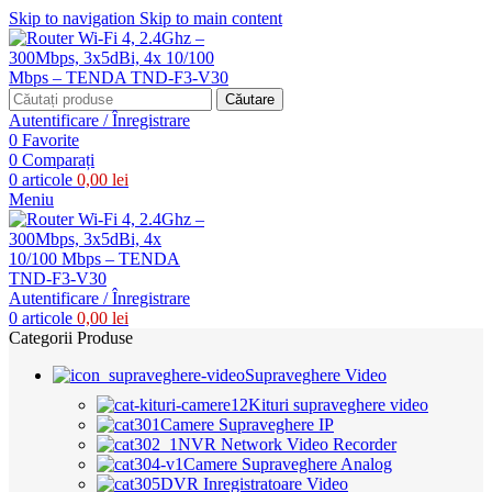
Skip to navigation
Skip to main content
Căutare
Autentificare / Înregistrare
0
Favorite
0
Comparați
0
articole
0,00
lei
Meniu
Autentificare / Înregistrare
0
articole
0,00
lei
Categorii Produse
Supraveghere Video
Kituri supraveghere video
Camere Supraveghere IP
NVR Network Video Recorder
Camere Supraveghere Analog
DVR Inregistratoare Video