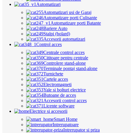
Automatizari
Automatizari usi de Garaj
Automatizare porti Culisante
Automatizare porti Batante
Bariere Auto
Stalpi (bolard)
Accesorii automatizari
Control acces
Centrale control acces
Cititoare pentru centrale
Controlere stand-alone
Terminale pontaj stand-alone
Turnichete
Cartele acces
Electromagneti
Yale si bolturi electrice
Butoane de acces
Accesorii control acces
Licente software
Electrice si accesorii
Smart Home
Intrerupatoare
Intrerupator si priza