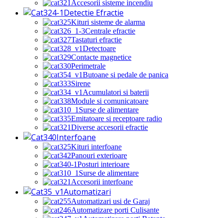
Accesorii sisteme incendiu
Detectie Efractie
Kituri sisteme de alarma
Centrale efractie
Tastaturi efractie
Detectoare
Contacte magnetice
Perimetrale
Butoane si pedale de panica
Sirene
Acumulatori si baterii
Module si comunicatoare
Surse de alimentare
Emitatoare si receptoare radio
Diverse accesorii efractie
Interfoane
Kituri interfoane
Panouri exterioare
Posturi interioare
Surse de alimentare
Accesorii interfoane
Automatizari
Automatizari usi de Garaj
Automatizare porti Culisante