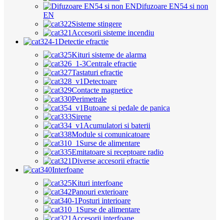
Difuzoare EN54 si non
EN
Sisteme stingere
Accesorii sisteme incendiu
Detectie efractie
Kituri sisteme de alarma
Centrale efractie
Tastaturi efractie
Detectoare
Contacte magnetice
Perimetrale
Butoane si pedale de panica
Sirene
Acumulatori si baterii
Module si comunicatoare
Surse de alimentare
Emitatoare si receptoare radio
Diverse accesorii efractie
Interfoane
Kituri interfoane
Panouri exterioare
Posturi interioare
Surse de alimentare
Accesorii interfoane