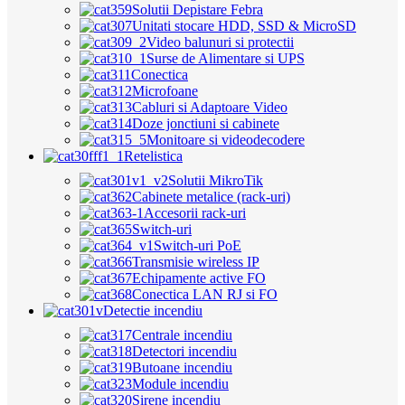
Solutii Depistare Febra
Unitati stocare HDD, SSD & MicroSD
Video balunuri si protectii
Surse de Alimentare si UPS
Conectica
Microfoane
Cabluri si Adaptoare Video
Doze jonctiuni si cabinete
Monitoare si videodecodere
Retelistica
Solutii MikroTik
Cabinete metalice (rack-uri)
Accesorii rack-uri
Switch-uri
Switch-uri PoE
Transmisie wireless IP
Echipamente active FO
Conectica LAN RJ si FO
Detectie incendiu
Centrale incendiu
Detectori incendiu
Butoane incendiu
Module incendiu
Sirene incendiu