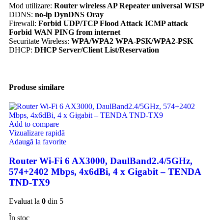
Mod utilizare:
Router wireless AP Repeater universal WISP
DDNS:
no-ip DynDNS Oray
Firewall:
Forbid UDP/TCP Flood Attack ICMP attack
Forbid WAN PING from internet
Securitate Wireless:
WPA/WPA2 WPA-PSK/WPA2-PSK
DHCP:
DHCP Server/Client List/Reservation
Produse similare
Add to compare
Vizualizare rapidă
Adaugă la favorite
Router Wi-Fi 6 AX3000, DaulBand2.4/5GHz,
574+2402 Mbps, 4x6dBi, 4 x Gigabit – TENDA
TND-TX9
Evaluat la
0
din 5
În stoc