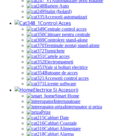
Automatizare porti Batante
Bariere Auto
Stalpi (bolard)
Accesorii automatizari
Control Acces
Centrale control acces
Cititoare pentru centrale
Controlere stand-alone
Terminale pontaj stand-alone
Turnichete
Cartele acces
Electromagneti
Yale si bolturi electrice
Butoane de acces
Accesorii control acces
Licente software
Electrice Si Accesorii
Smart Home
Intrerupatoare
Intrerupator si priza
Prize
Cabluri Date
Cabluri Coaxiale
Cabluri Alimentare
Cabluri Alarma