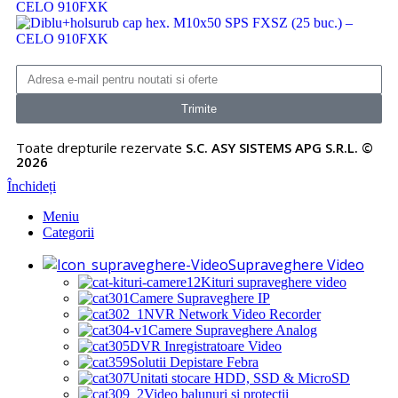
Trimite
Toate drepturile rezervate
S.C. ASY SISTEMS APG S.R.L. ©
2026
Închideți
Meniu
Categorii
Supraveghere Video
Kituri supraveghere video
Camere Supraveghere IP
NVR Network Video Recorder
Camere Supraveghere Analog
DVR Inregistratoare Video
Solutii Depistare Febra
Unitati stocare HDD, SSD & MicroSD
Video balunuri si protectii