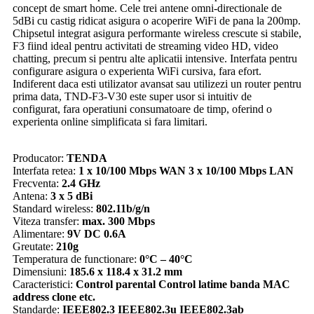
concept de smart home. Cele trei antene omni-directionale de
5dBi cu castig ridicat asigura o acoperire WiFi de pana la 200mp.
Chipsetul integrat asigura performante wireless crescute si stabile,
F3 fiind ideal pentru activitati de streaming video HD, video
chatting, precum si pentru alte aplicatii intensive. Interfata pentru
configurare asigura o experienta WiFi cursiva, fara efort.
Indiferent daca esti utilizator avansat sau utilizezi un router pentru
prima data, TND-F3-V30 este super usor si intuitiv de
configurat, fara operatiuni consumatoare de timp, oferind o
experienta online simplificata si fara limitari.
Producator:
TENDA
Interfata retea:
1 x 10/100 Mbps WAN 3 x 10/100 Mbps LAN
Frecventa:
2.4 GHz
Antena:
3 x 5 dBi
Standard wireless:
802.11b/g/n
Viteza transfer:
max. 300 Mbps
Alimentare:
9V DC 0.6A
Greutate:
210g
Temperatura de functionare:
0°C – 40°C
Dimensiuni:
185.6 x 118.4 x 31.2 mm
Caracteristici:
Control parental Control latime banda MAC
address clone etc.
Standarde:
IEEE802.3 IEEE802.3u IEEE802.3ab