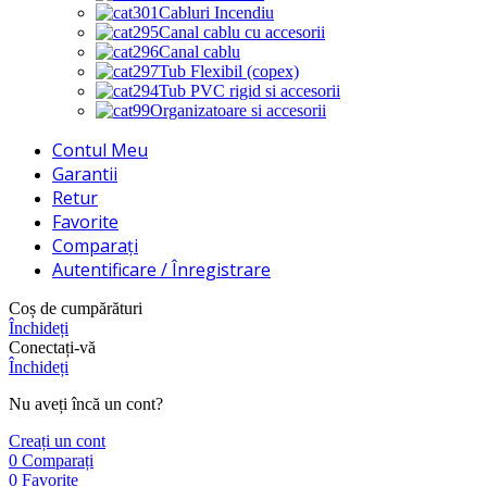
Cabluri Incendiu
Canal cablu cu accesorii
Canal cablu
Tub Flexibil (copex)
Tub PVC rigid si accesorii
Organizatoare si accesorii
Contul Meu
Garantii
Retur
Favorite
Comparați
Autentificare / Înregistrare
Coș de cumpărături
Închideți
Conectați-vă
Închideți
Nu aveți încă un cont?
Creați un cont
0
Comparați
0
Favorite