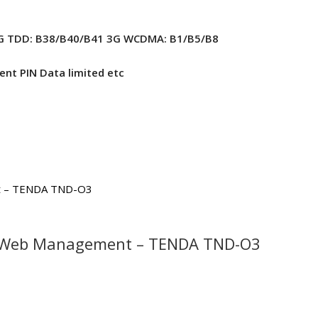
G TDD: B38/B40/B41 3G WCDMA: B1/B5/B8
t PIN Data limited etc
E, Web Management – TENDA TND-O3