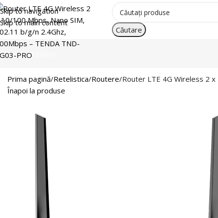
Skip to navigation
Skip to main content
Căutare
ategorii Produse
Prima pagină
Retelistica
Routere
Router LTE 4G Wireless 2 
Înapoi la produse