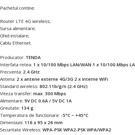
Pachetul contine:
Router LTE 4G wireless;
Sursa alimentare;
Ghid instalare;
Cablu Ethernet.
Producator:
TENDA
Interfata retea:
1 x 10/100 Mbps LAN/WAN 1 x 10/100 Mbps LAN
Frecventa:
2.4 GHz
Antena:
2 x antene externe 4G/3G 2 x interne WiFi
Standard wireless:
802.11b/g/n (2.4 GHz)
Viteza transfer:
max. 300 Mbps
Alimentare:
9V DC 0.6A / 5V DC 1A
Greutate:
134 g
Temperatura de functionare:
-5°C ~ +45°C
Dimensiuni:
116 x 95 x 26 mm
Securitate Wireless:
WPA-PSK WPA2-PSK WPA/WPA2