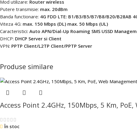
Mod utilizare:
Router wireless
Putere transmisie:
max. 20dBm
Banda functionare:
4G FDD LTE: B1/B3/B5/B7/B8/B20/B28AB 4
Viteza 4G:
max. 150 Mbps (DL) max. 50 Mbps (UL)
Caracteristici:
Auto APN/Dial-Up Roaming SMS USSD Managemen
DHCP:
DHCP Server si Client
VPN:
PPTP Client/L2TP Client/PPTP Server
Produse similare
Access Point 2.4GHz, 150Mbps, 5 Km, Po
În stoc