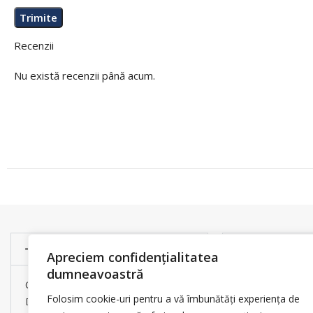
Recenzii
Nu există recenzii până acum.
Informatii
Asistenta
Apreciem confidențialitatea
dumneavoastră
Contact
Livrare produs
Folosim cookie-uri pentru a vă îmbunătăți experiența de
Despre noi
Metode de Plat