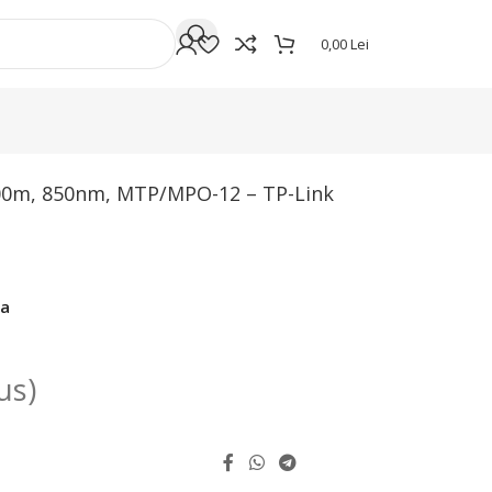
0,00
Lei
 SM9110-SR4
00m, 850nm, MTP/MPO-12 – TP-Link
da
us)