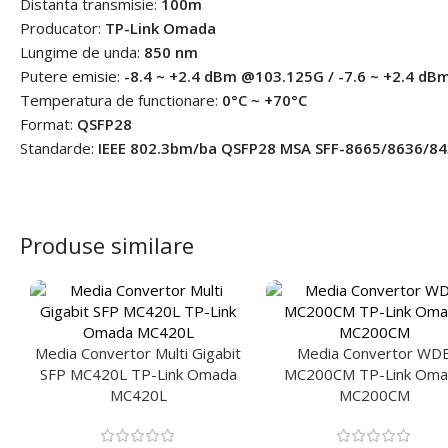
Distanta transmisie:
100m
Producator:
TP-Link Omada
Lungime de unda:
850 nm
Putere emisie:
-8.4 ~ +2.4 dBm @103.125G / -7.6 ~ +2.4 d
Temperatura de functionare:
0°C ~ +70°C
Format:
QSFP28
Standarde:
IEEE 802.3bm/ba QSFP28 MSA SFF-8665/8636/843
Produse similare
Media Convertor Multi Gigabit
Media Convertor WD
SFP MC420L TP-Link Omada
MC200CM TP-Link Oma
MC420L
MC200CM