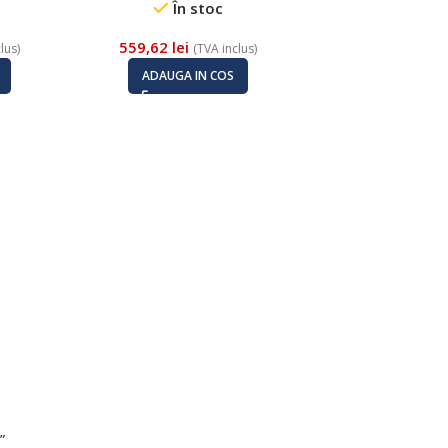
În stoc
559,62
lei
lus)
(TVA inclus)
Modul SFP 1.25
ADAUGA IN COS
Single-Fiber, 
HIKVISION HK-SF
1550
În st
146,71
lei
(TV
ADAUGA IN
”