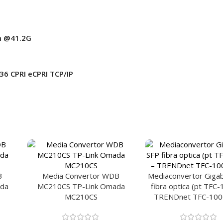
Bm @41.2G
6 CPRI eCPRI TCP/IP
B
Media Convertor WDB
Mediaconvertor Gigab
da
MC210CS TP-Link Omada
fibra optica (pt TFC-
MC210CS
TRENDnet TFC-10