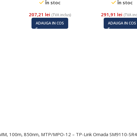
În stoc
În stoc
207,21
lei
291,91
lei
(TVA inclus)
(TVA inc
ADAUGA IN COS
ADAUGA IN COS
00G, MM, 100m, 850nm, MTP/MPO-12 – TP-Link Omada SM9110-SR4