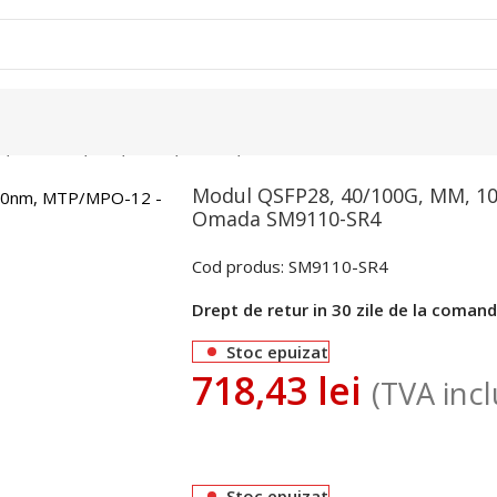
8, 40/100G, MM, 100m, 850nm, MTP/MPO-12 – TP-Link Omada
Modul QSFP28, 40/100G, MM, 1
Omada SM9110-SR4
Cod produs:
SM9110-SR4
Drept de retur in 30 zile de la coman
Stoc epuizat
718,43
lei
(TVA incl
Stoc epuizat