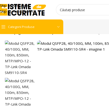
Skip to navigation
Skip to main content
Categorii Produse
Prima pagină
Retelistica
Echipamente active FO
Modul QSFP2