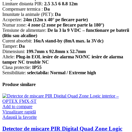
Limitare distanta PIR:
2.5 3.5 6 8.8 12m
Compensare termica :
Da
Imunitate la animale (PET):
Da
Acoperire:
24m (12m x 40° pe fiecare parte)
Numar zone:
4 zone (2 zone pe fiecare parte la 180°)
Tensiune de alimentare:
De la 3 la 9 VDC – functionare pe baterii
(litiu sau alcaline)
Curent absorbit:
16uA stand-by (8mA max. la 3Vdc)
Tamper:
Da
Dimensiuni:
199.7mm x 92.8mm x 52.7mm
Altele:
Plug-in EOL iesire de alarma NO/NC iesire de alarma
tamper NC trouble NC
Clasa protectie:
IP55
Sensibilitate:
selectabila: Normal / Extreme high
Produse similare
Add to compare
Vizualizare rapidă
Adaugă la favorite
Detector de miscare PIR Digital Quad Zone Logic