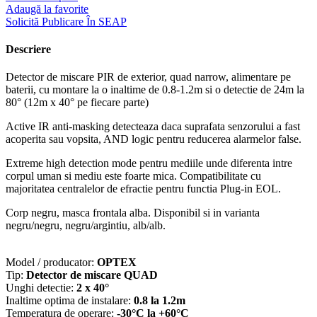
Adaugă la favorite
Solicită Publicare În SEAP
Descriere
Detector de miscare PIR de exterior, quad narrow, alimentare pe
baterii, cu montare la o inaltime de 0.8-1.2m si o detectie de 24m la
80° (12m x 40° pe fiecare parte)
Active IR anti-masking detecteaza daca suprafata senzorului a fast
acoperita sau vopsita, AND logic pentru reducerea alarmelor false.
Extreme high detection mode pentru mediile unde diferenta intre
corpul uman si mediu este foarte mica. Compatibilitate cu
majoritatea centralelor de efractie pentru functia Plug-in EOL.
Corp negru, masca frontala alba. Disponibil si in varianta
negru/negru, negru/argintiu, alb/alb.
Model / producator:
OPTEX
Tip:
Detector de miscare QUAD
Unghi detectie:
2 x 40°
Inaltime optima de instalare:
0.8 la 1.2m
Temperatura de operare:
-30°C la +60°C