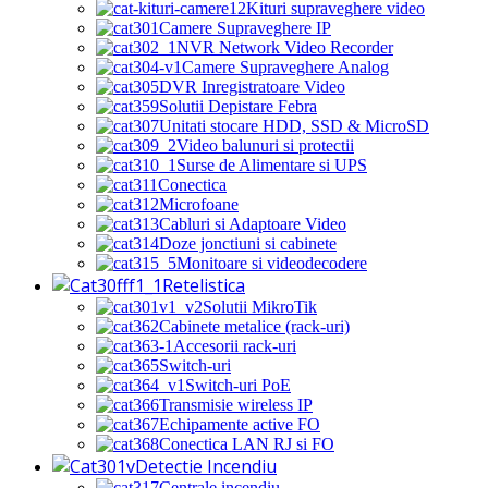
Kituri supraveghere video
Camere Supraveghere IP
NVR Network Video Recorder
Camere Supraveghere Analog
DVR Inregistratoare Video
Solutii Depistare Febra
Unitati stocare HDD, SSD & MicroSD
Video balunuri si protectii
Surse de Alimentare si UPS
Conectica
Microfoane
Cabluri si Adaptoare Video
Doze jonctiuni si cabinete
Monitoare si videodecodere
Retelistica
Solutii MikroTik
Cabinete metalice (rack-uri)
Accesorii rack-uri
Switch-uri
Switch-uri PoE
Transmisie wireless IP
Echipamente active FO
Conectica LAN RJ si FO
Detectie Incendiu
Centrale incendiu