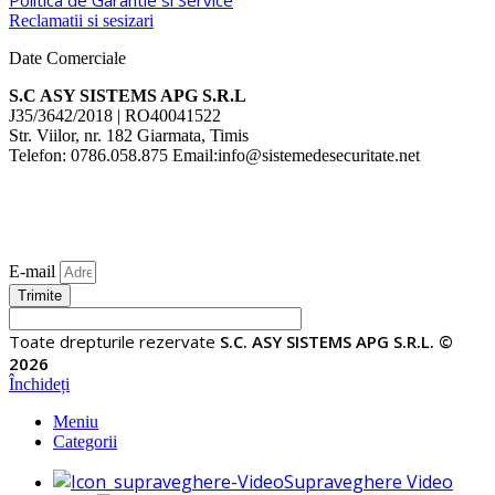
Politica de Garantie si Service
Reclamatii si sesizari
Date Comerciale
S.C ASY SISTEMS APG S.R.L
J35/3642/2018 | RO40041522
Str. Viilor, nr. 182 Giarmata, Timis
Telefon: 0786.058.875 Email:info@sistemedesecuritate.net
E-mail
Trimite
Toate drepturile rezervate
S.C. ASY SISTEMS APG S.R.L. ©
2026
Închideți
Meniu
Categorii
Supraveghere Video