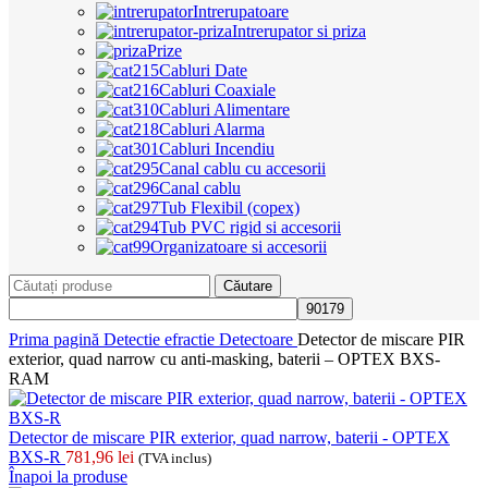
Intrerupatoare
Intrerupator si priza
Prize
Cabluri Date
Cabluri Coaxiale
Cabluri Alimentare
Cabluri Alarma
Cabluri Incendiu
Canal cablu cu accesorii
Canal cablu
Tub Flexibil (copex)
Tub PVC rigid si accesorii
Organizatoare si accesorii
Căutare
Prima pagină
Detectie efractie
Detectoare
Detector de miscare PIR
exterior, quad narrow cu anti-masking, baterii – OPTEX BXS-
RAM
Detector de miscare PIR exterior, quad narrow, baterii - OPTEX
BXS-R
781,96
lei
(TVA inclus)
Înapoi la produse