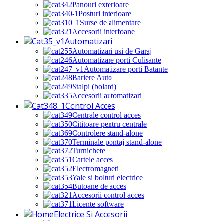
Panouri exterioare
Posturi interioare
Surse de alimentare
Accesorii interfoane
Automatizari
Automatizari usi de Garaj
Automatizare porti Culisante
Automatizare porti Batante
Bariere Auto
Stalpi (bolard)
Accesorii automatizari
Control Acces
Centrale control acces
Cititoare pentru centrale
Controlere stand-alone
Terminale pontaj stand-alone
Turnichete
Cartele acces
Electromagneti
Yale si bolturi electrice
Butoane de acces
Accesorii control acces
Licente software
Electrice Si Accesorii