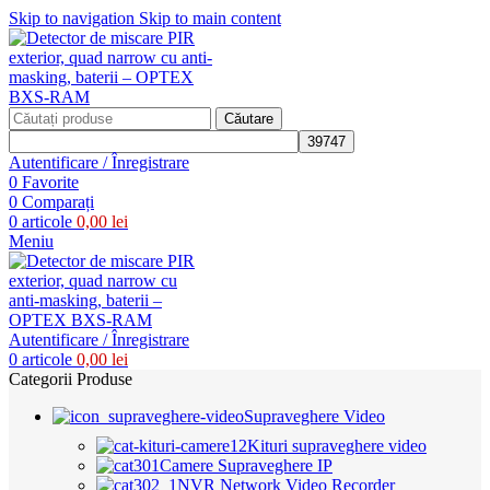
Skip to navigation
Skip to main content
Căutare
Autentificare / Înregistrare
0
Favorite
0
Comparați
0
articole
0,00
lei
Meniu
Autentificare / Înregistrare
0
articole
0,00
lei
Categorii Produse
Supraveghere Video
Kituri supraveghere video
Camere Supraveghere IP
NVR Network Video Recorder