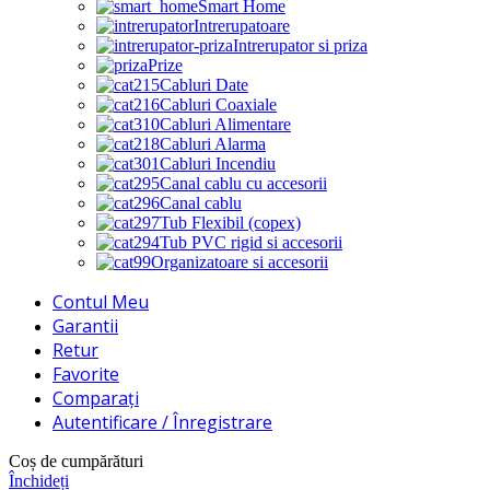
Smart Home
Intrerupatoare
Intrerupator si priza
Prize
Cabluri Date
Cabluri Coaxiale
Cabluri Alimentare
Cabluri Alarma
Cabluri Incendiu
Canal cablu cu accesorii
Canal cablu
Tub Flexibil (copex)
Tub PVC rigid si accesorii
Organizatoare si accesorii
Contul Meu
Garantii
Retur
Favorite
Comparați
Autentificare / Înregistrare
Coș de cumpărături
Închideți