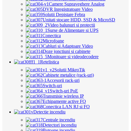
Camere Supraveghere Analog
DVR Inregistratoare Video
Solutii Depistare Febra
Unitati stocare HDD, SSD & MicroSD
Video balunuri si protectii
Surse de Alimentare si UPS
Conectica
Microfoane
Cabluri si Adaptoare Video
Doze jonctiuni si cabinete
Monitoare si videodecodere
Retelistica
Solutii MikroTik
Cabinete metalice (rack-uri)
Accesorii rack-uri
Switch-uri
Switch-uri PoE
Transmisie wireless IP
Echipamente active FO
Conectica LAN RJ si FO
Detectie incendiu
Centrale incendiu
Detectori incendiu
Butoane incendiu