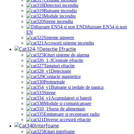
Detectori incendiu
Butoane incendiu
Module incendiu
Sirene incendiu
Difuzoare EN54 si non
EN
Sisteme stingere
Accesorii sisteme incendiu
Detectie Efractie
Kituri sisteme de alarma
Centrale efractie
Tastaturi efractie
Detectoare
Contacte magnetice
Perimetrale
Butoane si pedale de panica
Sirene
Acumulatori si baterii
Module si comunicatoare
Surse de alimentare
Emitatoare si receptoare radio
Diverse accesorii efractie
Interfoane
Kituri interfoane