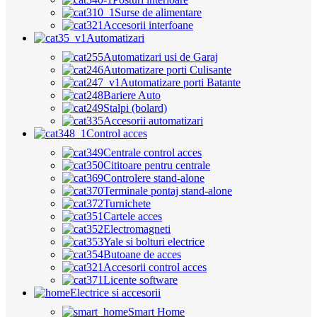
Surse de alimentare
Accesorii interfoane
Automatizari
Automatizari usi de Garaj
Automatizare porti Culisante
Automatizare porti Batante
Bariere Auto
Stalpi (bolard)
Accesorii automatizari
Control acces
Centrale control acces
Cititoare pentru centrale
Controlere stand-alone
Terminale pontaj stand-alone
Turnichete
Cartele acces
Electromagneti
Yale si bolturi electrice
Butoane de acces
Accesorii control acces
Licente software
Electrice si accesorii
Smart Home