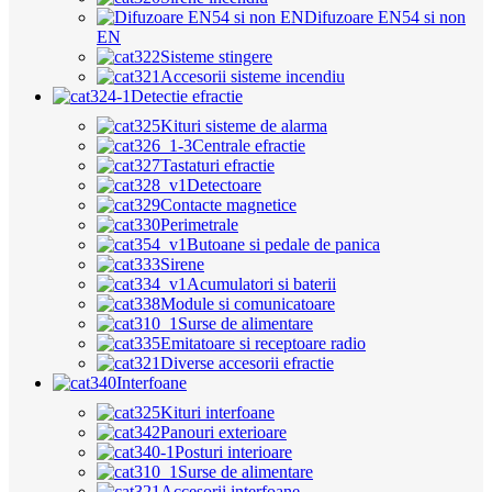
Difuzoare EN54 si non
EN
Sisteme stingere
Accesorii sisteme incendiu
Detectie efractie
Kituri sisteme de alarma
Centrale efractie
Tastaturi efractie
Detectoare
Contacte magnetice
Perimetrale
Butoane si pedale de panica
Sirene
Acumulatori si baterii
Module si comunicatoare
Surse de alimentare
Emitatoare si receptoare radio
Diverse accesorii efractie
Interfoane
Kituri interfoane
Panouri exterioare
Posturi interioare
Surse de alimentare
Accesorii interfoane