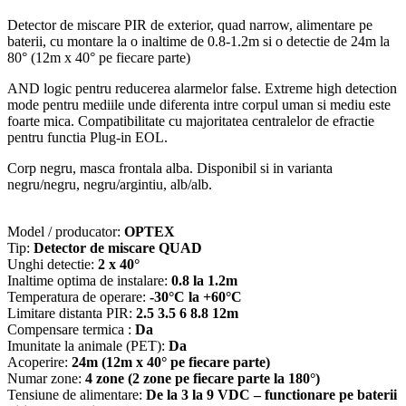
Detector de miscare PIR de exterior, quad narrow, alimentare pe
baterii, cu montare la o inaltime de 0.8-1.2m si o detectie de 24m la
80° (12m x 40° pe fiecare parte)
AND logic pentru reducerea alarmelor false. Extreme high detection
mode pentru mediile unde diferenta intre corpul uman si mediu este
foarte mica. Compatibilitate cu majoritatea centralelor de efractie
pentru functia Plug-in EOL.
Corp negru, masca frontala alba. Disponibil si in varianta
negru/negru, negru/argintiu, alb/alb.
Model / producator:
OPTEX
Tip:
Detector de miscare QUAD
Unghi detectie:
2 x 40°
Inaltime optima de instalare:
0.8 la 1.2m
Temperatura de operare:
-30°C la +60°C
Limitare distanta PIR:
2.5 3.5 6 8.8 12m
Compensare termica :
Da
Imunitate la animale (PET):
Da
Acoperire:
24m (12m x 40° pe fiecare parte)
Numar zone:
4 zone (2 zone pe fiecare parte la 180°)
Tensiune de alimentare:
De la 3 la 9 VDC – functionare pe baterii