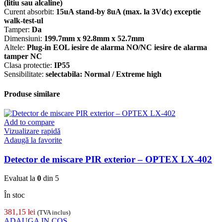
(litiu sau alcaline)
Curent absorbit:
15uA stand-by 8uA (max. la 3Vdc) exceptie
walk-test-ul
Tamper:
Da
Dimensiuni:
199.7mm x 92.8mm x 52.7mm
Altele:
Plug-in EOL iesire de alarma NO/NC iesire de alarma
tamper NC
Clasa protectie:
IP55
Sensibilitate:
selectabila: Normal / Extreme high
Produse similare
Add to compare
Vizualizare rapidă
Adaugă la favorite
Detector de miscare PIR exterior – OPTEX LX-402
Evaluat la
0
din 5
În stoc
381,15
lei
(TVA inclus)
ADAUGA IN COS