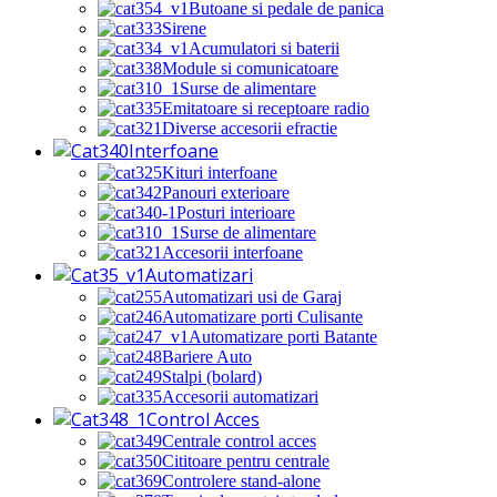
Butoane si pedale de panica
Sirene
Acumulatori si baterii
Module si comunicatoare
Surse de alimentare
Emitatoare si receptoare radio
Diverse accesorii efractie
Interfoane
Kituri interfoane
Panouri exterioare
Posturi interioare
Surse de alimentare
Accesorii interfoane
Automatizari
Automatizari usi de Garaj
Automatizare porti Culisante
Automatizare porti Batante
Bariere Auto
Stalpi (bolard)
Accesorii automatizari
Control Acces
Centrale control acces
Cititoare pentru centrale
Controlere stand-alone