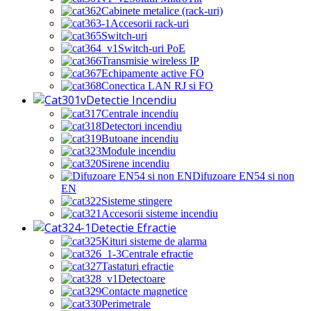
Cabinete metalice (rack-uri)
Accesorii rack-uri
Switch-uri
Switch-uri PoE
Transmisie wireless IP
Echipamente active FO
Conectica LAN RJ si FO
Detectie Incendiu
Centrale incendiu
Detectori incendiu
Butoane incendiu
Module incendiu
Sirene incendiu
Difuzoare EN54 si non
EN
Sisteme stingere
Accesorii sisteme incendiu
Detectie Efractie
Kituri sisteme de alarma
Centrale efractie
Tastaturi efractie
Detectoare
Contacte magnetice
Perimetrale