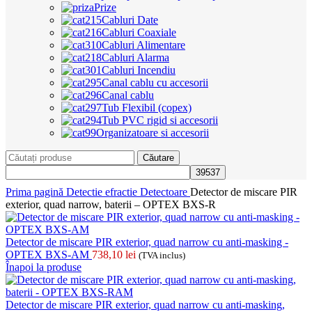
Prize
Cabluri Date
Cabluri Coaxiale
Cabluri Alimentare
Cabluri Alarma
Cabluri Incendiu
Canal cablu cu accesorii
Canal cablu
Tub Flexibil (copex)
Tub PVC rigid si accesorii
Organizatoare si accesorii
Căutare
Prima pagină
Detectie efractie
Detectoare
Detector de miscare PIR
exterior, quad narrow, baterii – OPTEX BXS-R
Detector de miscare PIR exterior, quad narrow cu anti-masking -
OPTEX BXS-AM
738,10
lei
(TVA inclus)
Înapoi la produse
Detector de miscare PIR exterior, quad narrow cu anti-masking,