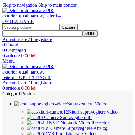
Skip to navigation
Skip to main content
Căutare
Autentificare / Înregistrare
0
Favorite
0
Comparați
0
articole
0,00
lei
Meniu
Autentificare / Înregistrare
0
articole
0,00
lei
Categorii Produse
Supraveghere Video
Kituri supraveghere video
Camere Supraveghere IP
NVR Network Video Recorder
Camere Supraveghere Analog
DVR Inregistratoare Video