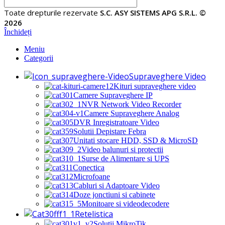
Toate drepturile rezervate
S.C. ASY SISTEMS APG S.R.L. ©
2026
Închideți
Meniu
Categorii
Supraveghere Video
Kituri supraveghere video
Camere Supraveghere IP
NVR Network Video Recorder
Camere Supraveghere Analog
DVR Inregistratoare Video
Solutii Depistare Febra
Unitati stocare HDD, SSD & MicroSD
Video balunuri si protectii
Surse de Alimentare si UPS
Conectica
Microfoane
Cabluri si Adaptoare Video
Doze jonctiuni si cabinete
Monitoare si videodecodere
Retelistica
Solutii MikroTik