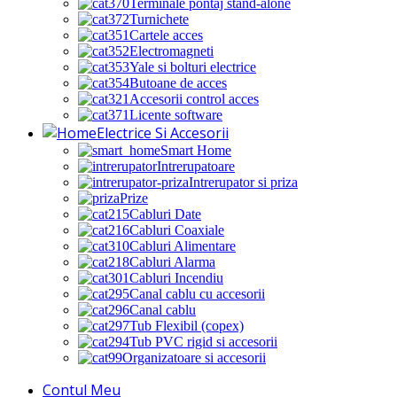
Terminale pontaj stand-alone
Turnichete
Cartele acces
Electromagneti
Yale si bolturi electrice
Butoane de acces
Accesorii control acces
Licente software
Electrice Si Accesorii
Smart Home
Intrerupatoare
Intrerupator si priza
Prize
Cabluri Date
Cabluri Coaxiale
Cabluri Alimentare
Cabluri Alarma
Cabluri Incendiu
Canal cablu cu accesorii
Canal cablu
Tub Flexibil (copex)
Tub PVC rigid si accesorii
Organizatoare si accesorii
Contul Meu