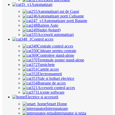
Automatizari
Automatizari usi de Garaj
Automatizare porti Culisante
Automatizare porti Batante
Bariere Auto
Stalpi (bolard)
Accesorii automatizari
Control acces
Centrale control acces
Cititoare pentru centrale
Controlere stand-alone
Terminale pontaj stand-alone
Turnichete
Cartele acces
Electromagneti
Yale si bolturi electrice
Butoane de acces
Accesorii control acces
Licente software
Electrice si accesorii
Smart Home
Intrerupatoare
Intrerupator si priza