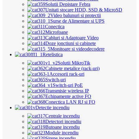
Solutii Depistare Febra
Unitati stocare HDD, SSD & MicroSD
Video balunuri si protectii
Surse de Alimentare si UPS
Conectica
Microfoane
Cabluri si Adaptoare Video
Doze jonctiuni si cabinete
Monitoare si videodecodere
Retelistica
Solutii MikroTik
Cabinete metalice (rack-uri)
Accesorii rack-uri
Switch-uri
Switch-uri PoE
Transmisie wireless IP
Echipamente active FO
Conectica LAN RJ si FO
Detectie incendiu
Centrale incendiu
Detectori incendiu
Butoane incendiu
Module incendiu
Sirene incendiu