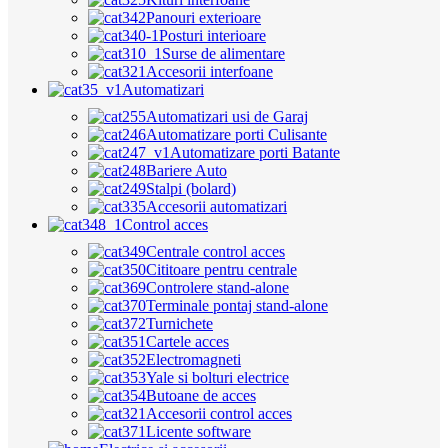
Panouri exterioare
Posturi interioare
Surse de alimentare
Accesorii interfoane
Automatizari
Automatizari usi de Garaj
Automatizare porti Culisante
Automatizare porti Batante
Bariere Auto
Stalpi (bolard)
Accesorii automatizari
Control acces
Centrale control acces
Cititoare pentru centrale
Controlere stand-alone
Terminale pontaj stand-alone
Turnichete
Cartele acces
Electromagneti
Yale si bolturi electrice
Butoane de acces
Accesorii control acces
Licente software