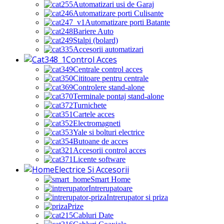
Automatizari usi de Garaj
Automatizare porti Culisante
Automatizare porti Batante
Bariere Auto
Stalpi (bolard)
Accesorii automatizari
Control Acces
Centrale control acces
Cititoare pentru centrale
Controlere stand-alone
Terminale pontaj stand-alone
Turnichete
Cartele acces
Electromagneti
Yale si bolturi electrice
Butoane de acces
Accesorii control acces
Licente software
Electrice Si Accesorii
Smart Home
Intrerupatoare
Intrerupator si priza
Prize
Cabluri Date