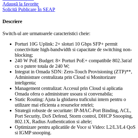
Adaugă la favorite
Solicită Publicare În SEAP
Descriere
Switch-ul are urmatoarele caracteristici cheie:
Porturi 10G Uplink: 2× sloturi 10 Gbps SFP+ permit
conectivitate high-bandwidth si capacitate de switching non-
blocking;
240 W PoE Budget: 8× Porturi PoE+ compatibile 802.3at/af
cu o putere totala de 240 W;
Integrat in Omada SDN: Zero-Touch Provisioning (ZTP)**,
Administrare centralizata prin Cloud si Monitorizare
inteligenta;
Management centralizat: Accesul prin Cloud si aplicatia
Omada ofera o administrare usoara si convenabila;
Static Routing: Ajuta la ghidarea traficului intern pentru o
utilizare mai eficienta a resurselor retelei;
Strategii robuste de securitate: IP-MAC-Port Binding, ACL,
Port Security, DoS Defend, Storm control, DHCP Snooping,
802.1X, Radius Authentication si altele;
Optimizare pentru aplicatiile de Voce si Video: L2/L3/L4 QoS
si IGMP snooping.