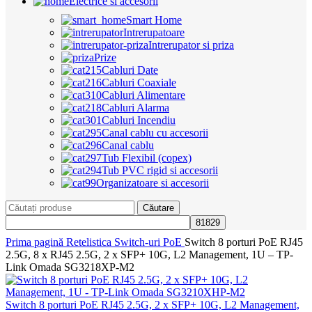
Electrice si accesorii
Smart Home
Intrerupatoare
Intrerupator si priza
Prize
Cabluri Date
Cabluri Coaxiale
Cabluri Alimentare
Cabluri Alarma
Cabluri Incendiu
Canal cablu cu accesorii
Canal cablu
Tub Flexibil (copex)
Tub PVC rigid si accesorii
Organizatoare si accesorii
Căutare
Prima pagină
Retelistica
Switch-uri PoE
Switch 8 porturi PoE RJ45
2.5G, 8 x RJ45 2.5G, 2 x SFP+ 10G, L2 Management, 1U – TP-
Link Omada SG3218XP-M2
Switch 8 porturi PoE RJ45 2.5G, 2 x SFP+ 10G, L2 Management,