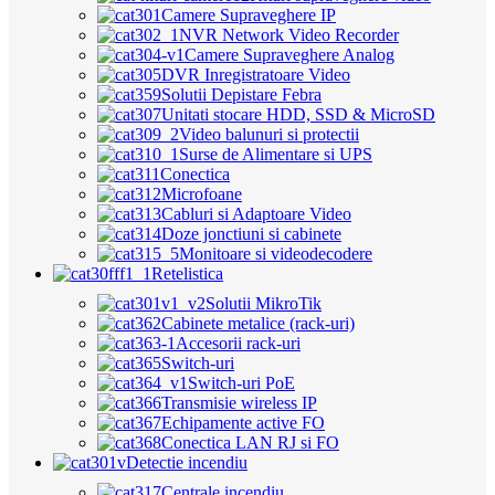
Camere Supraveghere IP
NVR Network Video Recorder
Camere Supraveghere Analog
DVR Inregistratoare Video
Solutii Depistare Febra
Unitati stocare HDD, SSD & MicroSD
Video balunuri si protectii
Surse de Alimentare si UPS
Conectica
Microfoane
Cabluri si Adaptoare Video
Doze jonctiuni si cabinete
Monitoare si videodecodere
Retelistica
Solutii MikroTik
Cabinete metalice (rack-uri)
Accesorii rack-uri
Switch-uri
Switch-uri PoE
Transmisie wireless IP
Echipamente active FO
Conectica LAN RJ si FO
Detectie incendiu
Centrale incendiu