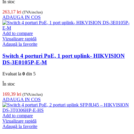
În stoc
263,17
lei
(TVA inclus)
ADAUGA IN COS
Add to compare
Vizualizare rapidă
Adaugă la favorite
Switch 4 porturi PoE, 1 port uplink- HIKVISION
DS-3E0105P-E-M
Evaluat la
0
din 5
În stoc
169,39
lei
(TVA inclus)
ADAUGA IN COS
Add to compare
Vizualizare rapidă
Adaugă la favorite