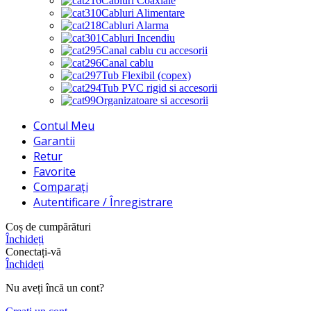
Cabluri Coaxiale
Cabluri Alimentare
Cabluri Alarma
Cabluri Incendiu
Canal cablu cu accesorii
Canal cablu
Tub Flexibil (copex)
Tub PVC rigid si accesorii
Organizatoare si accesorii
Contul Meu
Garantii
Retur
Favorite
Comparați
Autentificare / Înregistrare
Coș de cumpărături
Închideți
Conectați-vă
Închideți
Nu aveți încă un cont?