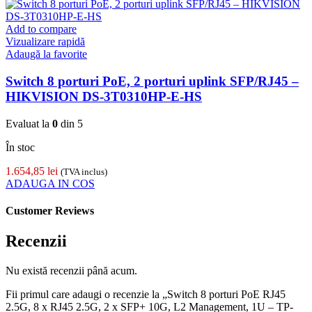
Add to compare
Vizualizare rapidă
Adaugă la favorite
Switch 8 porturi PoE, 2 porturi uplink SFP/RJ45 –
HIKVISION DS-3T0310HP-E-HS
Evaluat la
0
din 5
În stoc
1.654,85
lei
(TVA inclus)
ADAUGA IN COS
Customer Reviews
Recenzii
Nu există recenzii până acum.
Fii primul care adaugi o recenzie la „Switch 8 porturi PoE RJ45
2.5G, 8 x RJ45 2.5G, 2 x SFP+ 10G, L2 Management, 1U – TP-