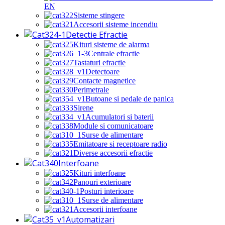
EN
Sisteme stingere
Accesorii sisteme incendiu
Detectie Efractie
Kituri sisteme de alarma
Centrale efractie
Tastaturi efractie
Detectoare
Contacte magnetice
Perimetrale
Butoane si pedale de panica
Sirene
Acumulatori si baterii
Module si comunicatoare
Surse de alimentare
Emitatoare si receptoare radio
Diverse accesorii efractie
Interfoane
Kituri interfoane
Panouri exterioare
Posturi interioare
Surse de alimentare
Accesorii interfoane
Automatizari