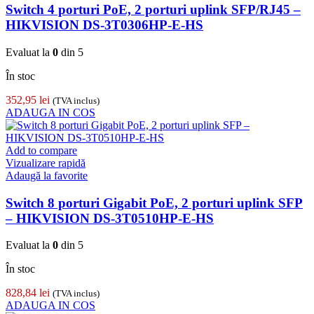
Switch 4 porturi PoE, 2 porturi uplink SFP/RJ45 –
HIKVISION DS-3T0306HP-E-HS
Evaluat la
0
din 5
În stoc
352,95
lei
(TVA inclus)
ADAUGA IN COS
Add to compare
Vizualizare rapidă
Adaugă la favorite
Switch 8 porturi Gigabit PoE, 2 porturi uplink SFP
– HIKVISION DS-3T0510HP-E-HS
Evaluat la
0
din 5
În stoc
828,84
lei
(TVA inclus)
ADAUGA IN COS