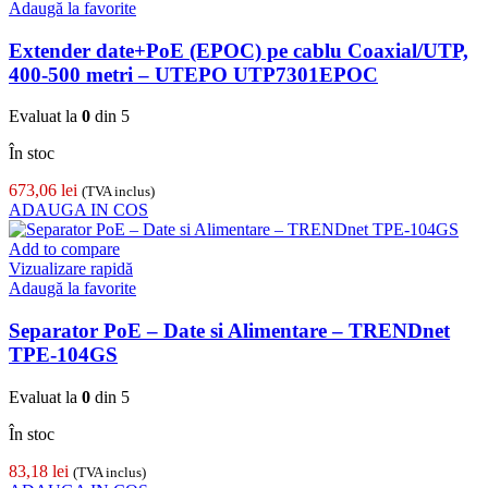
Adaugă la favorite
Extender date+PoE (EPOC) pe cablu Coaxial/UTP,
400-500 metri – UTEPO UTP7301EPOC
Evaluat la
0
din 5
În stoc
673,06
lei
(TVA inclus)
ADAUGA IN COS
Add to compare
Vizualizare rapidă
Adaugă la favorite
Separator PoE – Date si Alimentare – TRENDnet
TPE-104GS
Evaluat la
0
din 5
În stoc
83,18
lei
(TVA inclus)