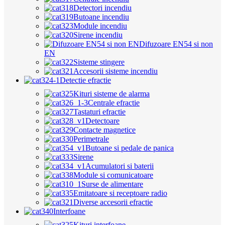
Detectori incendiu
Butoane incendiu
Module incendiu
Sirene incendiu
Difuzoare EN54 si non
EN
Sisteme stingere
Accesorii sisteme incendiu
Detectie efractie
Kituri sisteme de alarma
Centrale efractie
Tastaturi efractie
Detectoare
Contacte magnetice
Perimetrale
Butoane si pedale de panica
Sirene
Acumulatori si baterii
Module si comunicatoare
Surse de alimentare
Emitatoare si receptoare radio
Diverse accesorii efractie
Interfoane
Kituri interfoane