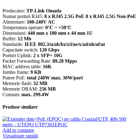
Producator:
TP-Link Omada
Numar porturi RJ45:
8 x RJ45 2.5G PoE 8 x RJ45 2.5G Non-PoE
Alimentare:
100-240V AC
Temperatura operare:
0°C ~ +50°C
Dimensiuni:
440 mm x 180 mm x 44 mm 1U
Buffer:
12 Mb
Standarde:
IEEE 802.3/u/ab/bz/z/i/ae/x/ad/ah/af/at
Capacitate switch:
120 Gbps
Porturi Uplink:
2 x SFP+ 10G
Packet Forwarding Rate:
89.28 Mpps
MAC address table:
16K
Jumbo frame:
9 KB
Putere PoE:
total 240W max. 30W/port
Memorie flash:
32 MB
Memorie DRAM:
256 MB
Consum:
max. 299.4W
Produse similare
Add to compare
Vizualizare rapidă