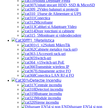
Solutii Depistare Febra
Unitati stocare HDD, SSD & MicroSD
Video balunuri si protectii
Surse de Alimentare si UPS
Conectica
Microfoane
Cabluri si Adaptoare Video
Doze jonctiuni si cabinete
Monitoare si videodecodere
Retelistica
Solutii MikroTik
Cabinete metalice (rack-uri)
Accesorii rack-uri
Switch-uri
Switch-uri PoE
Transmisie wireless IP
Echipamente active FO
Conectica LAN RJ si FO
Detectie Incendiu
Centrale incendiu
Detectori incendiu
Butoane incendiu
Module incendiu
Sirene incendiu
Difuzoare EN54 si non