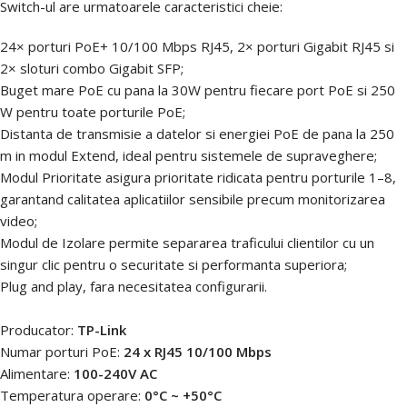
Switch-ul are urmatoarele caracteristici cheie:
24× porturi PoE+ 10/100 Mbps RJ45, 2× porturi Gigabit RJ45 si
2× sloturi combo Gigabit SFP;
Buget mare PoE cu pana la 30W pentru fiecare port PoE si 250
W pentru toate porturile PoE;
Distanta de transmisie a datelor si energiei PoE de pana la 250
m in modul Extend, ideal pentru sistemele de supraveghere;
Modul Prioritate asigura prioritate ridicata pentru porturile 1–8,
garantand calitatea aplicatiilor sensibile precum monitorizarea
video;
Modul de Izolare permite separarea traficului clientilor cu un
singur clic pentru o securitate si performanta superiora;
Plug and play, fara necesitatea configurarii.
Producator:
TP-Link
Numar porturi PoE:
24 x RJ45 10/100 Mbps
Alimentare:
100-240V AC
Temperatura operare:
0°C ~ +50°C