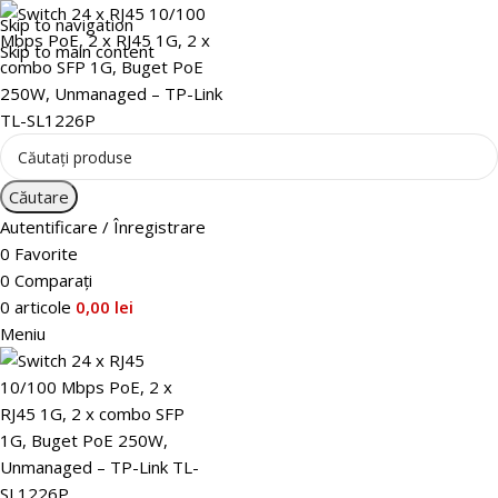
Skip to navigation
Skip to main content
Căutare
Autentificare / Înregistrare
0
Favorite
0
Comparați
0
articole
0,00
lei
Meniu