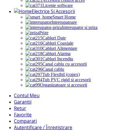
Accesorii control acces
Licente software
Electrice Si Accesorii
Smart Home
Intrerupatoare
Intrerupator si priza
Prize
Cabluri Date
Cabluri Coaxiale
Cabluri Alimentare
Cabluri Alarma
Cabluri Incendiu
Canal cablu cu accesorii
Canal cablu
Tub Flexibil (copex)
Tub PVC rigid si accesorii
Organizatoare si accesorii
Contul Meu
Garantii
Retur
Favorite
Comparați
Autentificare / Înregistrare