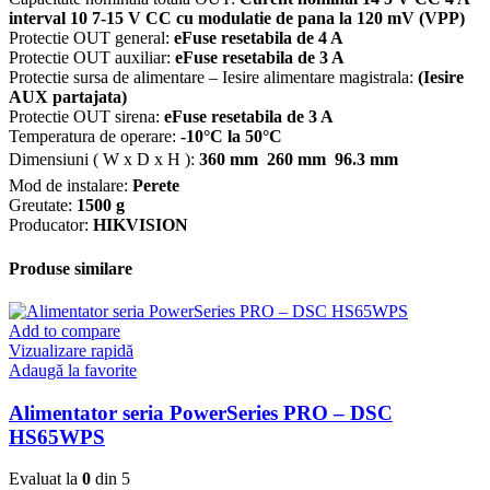
interval 10 7-15 V CC cu modulatie de pana la 120 mV (VPP)
Protectie OUT general:
eFuse resetabila de 4 A
Protectie OUT auxiliar:
eFuse resetabila de 3 A
Protectie sursa de alimentare – Iesire alimentare magistrala:
(Iesire
AUX partajata)
Protectie OUT sirena:
eFuse resetabila de 3 A
Temperatura de operare:
-10°C la 50°C
Dimensiuni ( W x D x H ):
360 mm  260 mm  96.3 mm
Mod de instalare:
Perete
Greutate:
1500 g
Producator:
HIKVISION
Produse similare
Add to compare
Vizualizare rapidă
Adaugă la favorite
Alimentator seria PowerSeries PRO – DSC
HS65WPS
Evaluat la
0
din 5