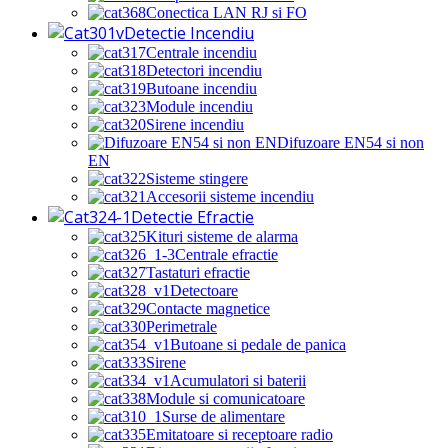
Conectica LAN RJ si FO
Detectie Incendiu
Centrale incendiu
Detectori incendiu
Butoane incendiu
Module incendiu
Sirene incendiu
Difuzoare EN54 si non
EN
Sisteme stingere
Accesorii sisteme incendiu
Detectie Efractie
Kituri sisteme de alarma
Centrale efractie
Tastaturi efractie
Detectoare
Contacte magnetice
Perimetrale
Butoane si pedale de panica
Sirene
Acumulatori si baterii
Module si comunicatoare
Surse de alimentare
Emitatoare si receptoare radio