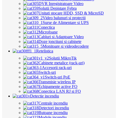
DVR Inregistratoare Video
Solutii Depistare Febra
Unitati stocare HDD, SSD & MicroSD
Video balunuri si protectii
Surse de Alimentare si UPS
Conectica
Microfoane
Cabluri si Adaptoare Video
Doze jonctiuni si cabinete
Monitoare si videodecodere
Retelistica
Solutii MikroTik
Cabinete metalice (rack-uri)
Accesorii rack-uri
Switch-uri
Switch-uri PoE
Transmisie wireless IP
Echipamente active FO
Conectica LAN RJ si FO
Detectie incendiu
Centrale incendiu
Detectori incendiu
Butoane incendiu
Module incendiu