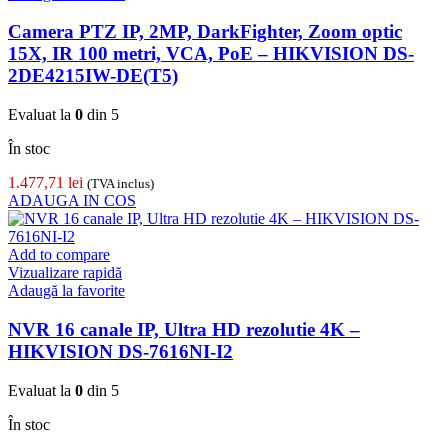
Camera PTZ IP, 2MP, DarkFighter, Zoom optic
15X, IR 100 metri, VCA, PoE – HIKVISION DS-
2DE4215IW-DE(T5)
Evaluat la
0
din 5
În stoc
1.477,71
lei
(TVA inclus)
ADAUGA IN COS
Add to compare
Vizualizare rapidă
Adaugă la favorite
NVR 16 canale IP, Ultra HD rezolutie 4K –
HIKVISION DS-7616NI-I2
Evaluat la
0
din 5
În stoc