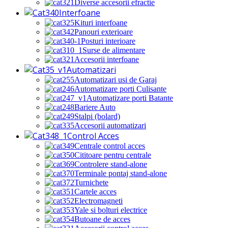
Diverse accesorii efractie
Interfoane
Kituri interfoane
Panouri exterioare
Posturi interioare
Surse de alimentare
Accesorii interfoane
Automatizari
Automatizari usi de Garaj
Automatizare porti Culisante
Automatizare porti Batante
Bariere Auto
Stalpi (bolard)
Accesorii automatizari
Control Acces
Centrale control acces
Cititoare pentru centrale
Controlere stand-alone
Terminale pontaj stand-alone
Turnichete
Cartele acces
Electromagneti
Yale si bolturi electrice
Butoane de acces