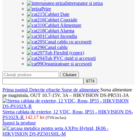
Intrerupator si priza
Prize
Cabluri Date
Cabluri Coaxiale
Cabluri Alimentare
Cabluri Alarma
Cabluri Incendiu
Canal cablu cu accesorii
Canal cablu
Tub Flexibil (copex)
Tub PVC rigid si accesorii
Organizatoare si accesorii
Căutare
Prima pagină
Detectie efractie
Surse de alimentare
Sursa alimentare
pe magistrala, OUT 10.7-15V, 3A – HIKVISION DS-PR531-3A
Sirena cablata de exterior, 12 VDC, Rosu, IP55 - HIKVISION DS-
PS102X-R
142,17
lei
(TVA inclus)
Înapoi la produse