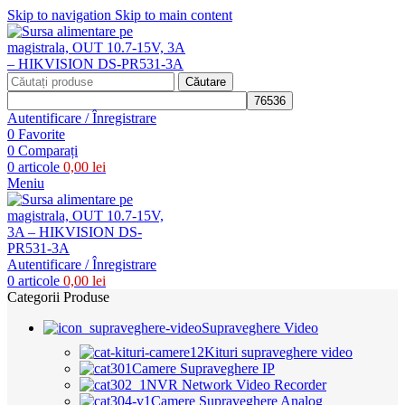
Skip to navigation
Skip to main content
Căutare
Autentificare / Înregistrare
0
Favorite
0
Comparați
0
articole
0,00
lei
Meniu
Autentificare / Înregistrare
0
articole
0,00
lei
Categorii Produse
Supraveghere Video
Kituri supraveghere video
Camere Supraveghere IP
NVR Network Video Recorder
Camere Supraveghere Analog