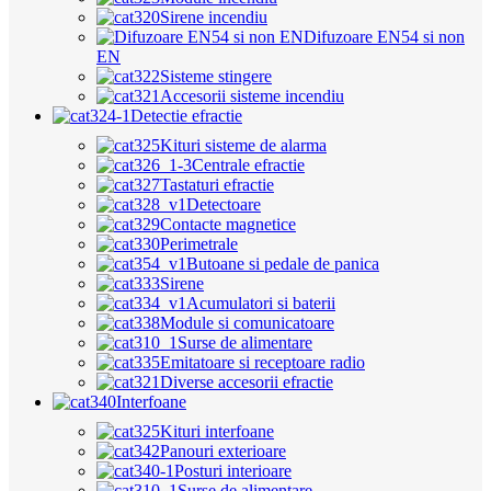
Sirene incendiu
Difuzoare EN54 si non
EN
Sisteme stingere
Accesorii sisteme incendiu
Detectie efractie
Kituri sisteme de alarma
Centrale efractie
Tastaturi efractie
Detectoare
Contacte magnetice
Perimetrale
Butoane si pedale de panica
Sirene
Acumulatori si baterii
Module si comunicatoare
Surse de alimentare
Emitatoare si receptoare radio
Diverse accesorii efractie
Interfoane
Kituri interfoane
Panouri exterioare
Posturi interioare
Surse de alimentare