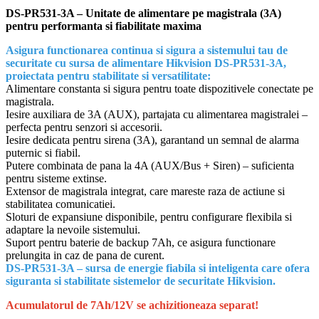
-
DS-PR531-3A – Unitate de alimentare pe magistrala (3A)
HIKVISION
pentru performanta si fiabilitate maxima
DS-
PR531-
Asigura functionarea continua si sigura a sistemului tau de
3A
securitate cu sursa de alimentare Hikvision DS-PR531-3A,
proiectata pentru stabilitate si versatilitate:
Alimentare constanta si sigura pentru toate dispozitivele conectate pe
magistrala.
Iesire auxiliara de 3A (AUX), partajata cu alimentarea magistralei –
perfecta pentru senzori si accesorii.
Iesire dedicata pentru sirena (3A), garantand un semnal de alarma
puternic si fiabil.
Putere combinata de pana la 4A (AUX/Bus + Siren) – suficienta
pentru sisteme extinse.
Extensor de magistrala integrat, care mareste raza de actiune si
stabilitatea comunicatiei.
Sloturi de expansiune disponibile, pentru configurare flexibila si
adaptare la nevoile sistemului.
Suport pentru baterie de backup 7Ah, ce asigura functionare
prelungita in caz de pana de curent.
DS-PR531-3A – sursa de energie fiabila si inteligenta care ofera
siguranta si stabilitate sistemelor de securitate Hikvision.
Acumulatorul de 7Ah/12V se achizitioneaza separat!