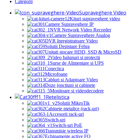
Categorii
Supraveghere Video
Kituri supraveghere video
Camere Supraveghere IP
NVR Network Video Recorder
Camere Supraveghere Analog
DVR Inregistratoare Video
Solutii Depistare Febra
Unitati stocare HDD, SSD & MicroSD
Video balunuri si protectii
Surse de Alimentare si UPS
Conectica
Microfoane
Cabluri si Adaptoare Video
Doze jonctiuni si cabinete
Monitoare si videodecodere
Retelistica
Solutii MikroTik
Cabinete metalice (rack-uri)
Accesorii rack-uri
Switch-uri
Switch-uri PoE
Transmisie wireless IP
Echipamente active FO