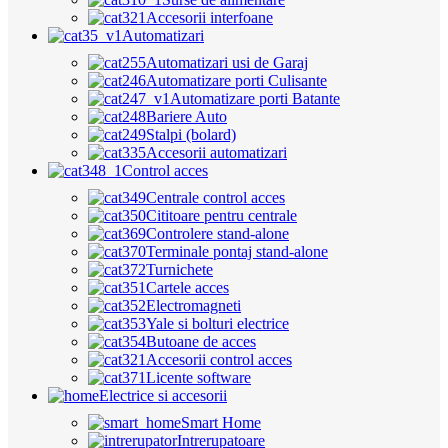
Accesorii interfoane
Automatizari
Automatizari usi de Garaj
Automatizare porti Culisante
Automatizare porti Batante
Bariere Auto
Stalpi (bolard)
Accesorii automatizari
Control acces
Centrale control acces
Cititoare pentru centrale
Controlere stand-alone
Terminale pontaj stand-alone
Turnichete
Cartele acces
Electromagneti
Yale si bolturi electrice
Butoane de acces
Accesorii control acces
Licente software
Electrice si accesorii
Smart Home
Intrerupatoare