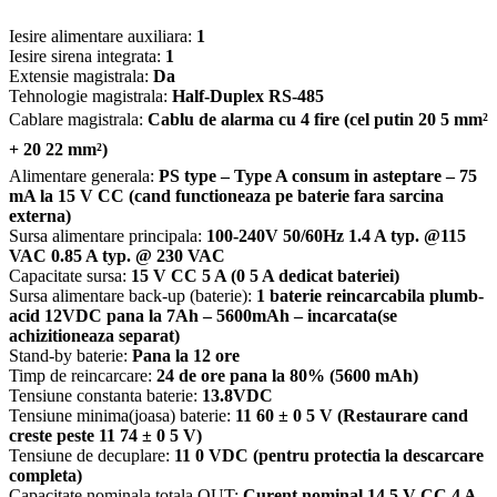
Iesire alimentare auxiliara:
1
Iesire sirena integrata:
1
Extensie magistrala:
Da
Tehnologie magistrala:
Half-Duplex RS-485
Cablare magistrala:
Cablu de alarma cu 4 fire (cel putin 20 5 mm²
+ 20 22 mm²)
Alimentare generala:
PS type – Type A consum in asteptare – 75
mA la 15 V CC (cand functioneaza pe baterie fara sarcina
externa)
Sursa alimentare principala:
100-240V 50/60Hz 1.4 A typ. @115
VAC 0.85 A typ. @ 230 VAC
Capacitate sursa:
15 V CC 5 A (0 5 A dedicat bateriei)
Sursa alimentare back-up (baterie):
1 baterie reincarcabila plumb-
acid 12VDC pana la 7Ah – 5600mAh – incarcata(se
achizitioneaza separat)
Stand-by baterie:
Pana la 12 ore
Timp de reincarcare:
24 de ore pana la 80% (5600 mAh)
Tensiune constanta baterie:
13.8VDC
Tensiune minima(joasa) baterie:
11 60 ± 0 5 V (Restaurare cand
creste peste 11 74 ± 0 5 V)
Tensiune de decuplare:
11 0 VDC (pentru protectia la descarcare
completa)
Capacitate nominala totala OUT:
Curent nominal 14 5 V CC 4 A