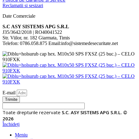
Reclamatii si sesizari
Date Comerciale
S.C ASY SISTEMS APG S.R.L
J35/3642/2018 | RO40041522
Str. Viilor, nr. 182 Giarmata, Timis
Telefon: 0786.058.875 Email:info@sistemedesecuritate.net
E-mail
Trimite
Toate drepturile rezervate
S.C. ASY SISTEMS APG S.R.L. ©
2026
Închideți
Meniu