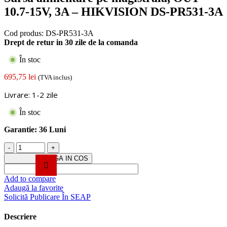
10.7-15V, 3A – HIKVISION DS-PR531-3A
Cod produs:
DS-PR531-3A
Drept de retur in 30 zile de la comanda
În stoc
695,75
lei
(TVA inclus)
Livrare: 1-2 zile
În stoc
Garantie:
36 Luni
Cantitate
Sursa
ADAUGA IN COS
alimentare
pe
Add to compare
magistrala,
Adaugă la favorite
OUT
Solicită Publicare În SEAP
10.7-
15V,
Descriere
3A