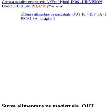
Carcasa metalica pentru seria AXPro Hybrid, IK06 - HIKVISION
DS-PZ501SHL-M
293,42
lei
(TVA inclus)
Sursa alimentare pe magistrala, OUT