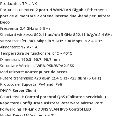
Producator:
TP-LINK
Porturi si conexiuni:
2 porturi WAN/LAN Gigabit Ethernet 1
port de alimentare 2 antene interne dual-band per unitate
Deco
Frecventa:
2.4 GHz si 5 GHz
Standard wireless:
802.11 ac/n/a 5 GHz 802.11 b/g/n 2.4 GHz
Viteza transfer:
867 Mbps la 5 GHz 300 Mbps la 2 4 GHz
Alimentare:
12 V -1 A
Temperatura de functionare:
0°C ~ 40°C
Dimensiuni:
190.5  90.7  90.7 mm
Securitate Wireless:
WPA-PSK/WPA2-PSK
Mod utilizare:
Router punct de acces
Putere transmisie:
<20 dBm (2.4 GHz) <23 dBm (5 GHz)
Protocoale:
Suporta IPv4 and IPv6
DHCP:
Server Client
Caracteristici:
Control parental QoS (Calitatea serviciului)
Raportare Configurare asistata Rezervare adresa Port
Forwarding TP-Link DDNS VLAN IPv6 Control LED
Model:
Deco M4(pachet de 2)