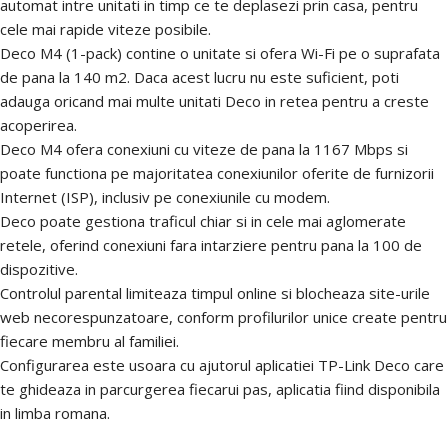
automat intre unitati in timp ce te deplasezi prin casa, pentru
cele mai rapide viteze posibile.
Deco M4 (1-pack) contine o unitate si ofera Wi-Fi pe o suprafata
de pana la 140 m2. Daca acest lucru nu este suficient, poti
adauga oricand mai multe unitati Deco in retea pentru a creste
acoperirea.
Deco M4 ofera conexiuni cu viteze de pana la 1167 Mbps si
poate functiona pe majoritatea conexiunilor oferite de furnizorii
Internet (ISP), inclusiv pe conexiunile cu modem.
Deco poate gestiona traficul chiar si in cele mai aglomerate
retele, oferind conexiuni fara intarziere pentru pana la 100 de
dispozitive.
Controlul parental limiteaza timpul online si blocheaza site-urile
web necorespunzatoare, conform profilurilor unice create pentru
fiecare membru al familiei.
Configurarea este usoara cu ajutorul aplicatiei TP-Link Deco care
te ghideaza in parcurgerea fiecarui pas, aplicatia fiind disponibila
in limba romana.