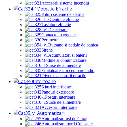
Accesorii sisteme incendiu
Detectie Efractie
Kituri sisteme de alarma
Centrale efractie
Tastaturi efractie
Detectoare
Contacte magnetice
Perimetrale
Butoane si pedale de panica
Sirene
Acumulatori si baterii
Module si comunicatoare
Surse de alimentare
Emitatoare si receptoare radio
Diverse accesorii efractie
Interfoane
Kituri interfoane
Panouri exterioare
Posturi interioare
Surse de alimentare
Accesorii interfoane
Automatizari
Automatizari usi de Garaj
Automatizare porti Culisante