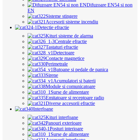
Difuzoare EN54 si non
EN
Sisteme stingere
Accesorii sisteme incendiu
Detectie efractie
Kituri sisteme de alarma
Centrale efractie
Tastaturi efractie
Detectoare
Contacte magnetice
Perimetrale
Butoane si pedale de panica
Sirene
Acumulatori si baterii
Module si comunicatoare
Surse de alimentare
Emitatoare si receptoare radio
Diverse accesorii efractie
Interfoane
Kituri interfoane
Panouri exterioare
Posturi interioare
Surse de alimentare
Accesorii interfoane