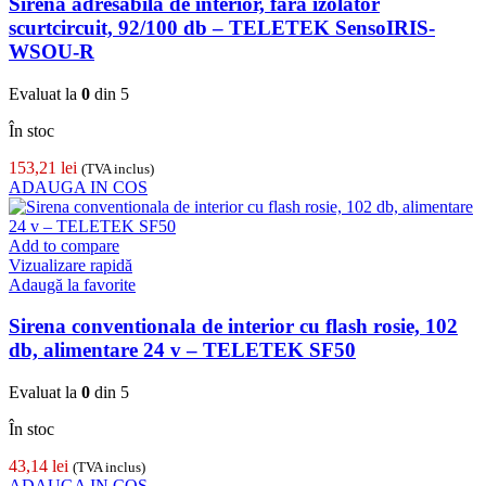
Sirena adresabila de interior, fara izolator
scurtcircuit, 92/100 db – TELETEK SensoIRIS-
WSOU-R
Evaluat la
0
din 5
În stoc
153,21
lei
(TVA inclus)
ADAUGA IN COS
Add to compare
Vizualizare rapidă
Adaugă la favorite
Sirena conventionala de interior cu flash rosie, 102
db, alimentare 24 v – TELETEK SF50
Evaluat la
0
din 5
În stoc
43,14
lei
(TVA inclus)
ADAUGA IN COS