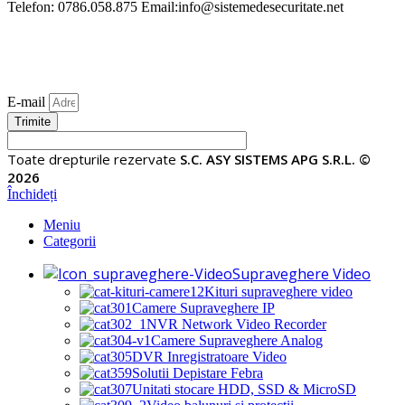
Telefon: 0786.058.875 Email:info@sistemedesecuritate.net
E-mail
Trimite
Toate drepturile rezervate
S.C. ASY SISTEMS APG S.R.L. ©
2026
Închideți
Meniu
Categorii
Supraveghere Video
Kituri supraveghere video
Camere Supraveghere IP
NVR Network Video Recorder
Camere Supraveghere Analog
DVR Inregistratoare Video
Solutii Depistare Febra
Unitati stocare HDD, SSD & MicroSD