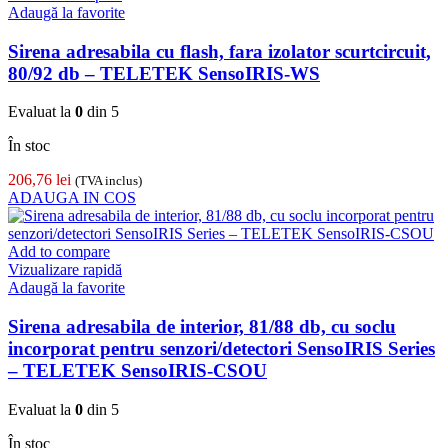
Adaugă la favorite
Sirena adresabila cu flash, fara izolator scurtcircuit,
80/92 db – TELETEK SensoIRIS-WS
Evaluat la
0
din 5
În stoc
206,76
lei
(TVA inclus)
ADAUGA IN COS
Add to compare
Vizualizare rapidă
Adaugă la favorite
Sirena adresabila de interior, 81/88 db, cu soclu
incorporat pentru senzori/detectori SensoIRIS Series
– TELETEK SensoIRIS-CSOU
Evaluat la
0
din 5
În stoc