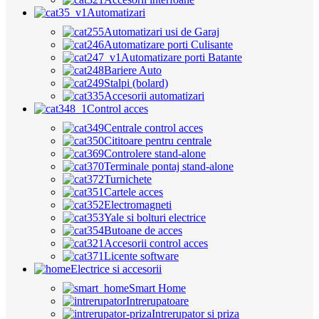
Automatizari
Automatizari usi de Garaj
Automatizare porti Culisante
Automatizare porti Batante
Bariere Auto
Stalpi (bolard)
Accesorii automatizari
Control acces
Centrale control acces
Cititoare pentru centrale
Controlere stand-alone
Terminale pontaj stand-alone
Turnichete
Cartele acces
Electromagneti
Yale si bolturi electrice
Butoane de acces
Accesorii control acces
Licente software
Electrice si accesorii
Smart Home
Intrerupatoare
Intrerupator si priza