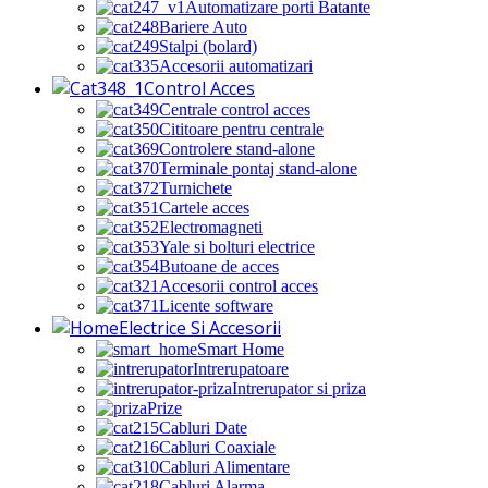
Automatizare porti Batante
Bariere Auto
Stalpi (bolard)
Accesorii automatizari
Control Acces
Centrale control acces
Cititoare pentru centrale
Controlere stand-alone
Terminale pontaj stand-alone
Turnichete
Cartele acces
Electromagneti
Yale si bolturi electrice
Butoane de acces
Accesorii control acces
Licente software
Electrice Si Accesorii
Smart Home
Intrerupatoare
Intrerupator si priza
Prize
Cabluri Date
Cabluri Coaxiale
Cabluri Alimentare
Cabluri Alarma