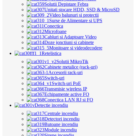
Solutii Depistare Febra
Unitati stocare HDD, SSD & MicroSD
Video balunuri si protectii
Surse de Alimentare si UPS
Conectica
Microfoane
Cabluri si Adaptoare Video
Doze jonctiuni si cabinete
Monitoare si videodecodere
Retelistica
Solutii MikroTik
Cabinete metalice (rack-uri)
Accesorii rack-uri
Switch-uri
Switch-uri PoE
Transmisie wireless IP
Echipamente active FO
Conectica LAN RJ si FO
Detectie incendiu
Centrale incendiu
Detectori incendiu
Butoane incendiu
Module incendiu
Sirene incendiu