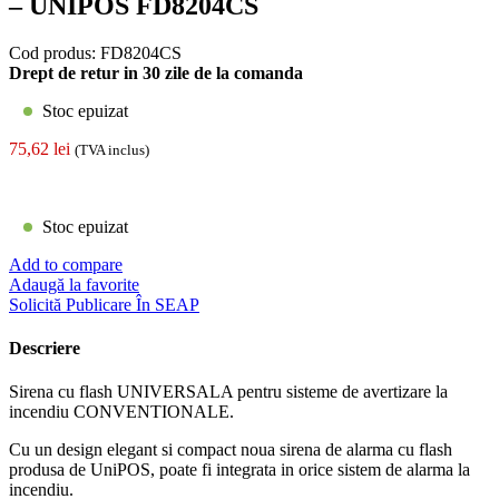
– UNIPOS FD8204CS
Cod produs:
FD8204CS
Drept de retur in 30 zile de la comanda
Stoc epuizat
75,62
lei
(TVA inclus)
Stoc epuizat
Add to compare
Adaugă la favorite
Solicită Publicare În SEAP
Descriere
Sirena cu flash UNIVERSALA pentru sisteme de avertizare la
incendiu CONVENTIONALE.
Cu un design elegant si compact noua sirena de alarma cu flash
produsa de UniPOS, poate fi integrata in orice sistem de alarma la
incendiu.