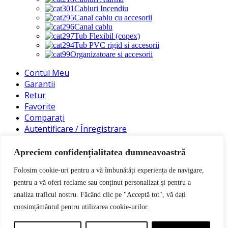
Cabluri Incendiu
Canal cablu cu accesorii
Canal cablu
Tub Flexibil (copex)
Tub PVC rigid si accesorii
Organizatoare si accesorii
Contul Meu
Garantii
Retur
Favorite
Comparați
Autentificare / Înregistrare
Coș de cumpărături
Apreciem confidențialitatea dumneavoastră
Închideți
Conectați-vă
Folosim cookie-uri pentru a vă îmbunătăți experiența de navigare,
Închideți
pentru a vă oferi reclame sau conținut personalizat și pentru a
Nu aveți încă un cont?
analiza traficul nostru. Făcând clic pe "Acceptă tot", vă dați
consimțământul pentru utilizarea cookie-urilor.
Creați un cont
0
Comparați
0
Favorite