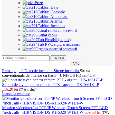
Prize
Cabluri Date
Cabluri Coaxiale
Cabluri Alimentare
Cabluri Alarma
Cabluri Incendiu
Canal cablu cu accesorii
Canal cablu
Tub Flexibil (copex)
Tub PVC rigid si accesorii
Organizatoare si accesorii
Căutare
Prima pagină
Detectie incendiu
Sirene incendiu
Sirena
conventionala de interior cu flash – UNIPOS FD8204CS
Suport de tavan pentru camere PTZ - argintiu DS-1661ZJ-P
116,20
lei
(TVA inclus)
Înapoi la produse
Monitor videointerfon TCP/IP Wireless, Touch Screen TFT LCD
7inch , alb - HIKVISION DS-KH6320-WTE1-W
609,53
lei
(TVA