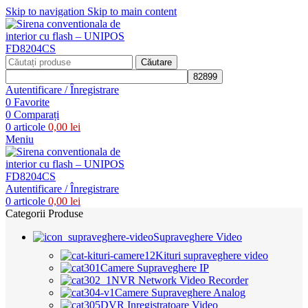
Skip to navigation
Skip to main content
Căutare
Autentificare / Înregistrare
0
Favorite
0
Comparați
0
articole
0,00
lei
Meniu
Autentificare / Înregistrare
0
articole
0,00
lei
Categorii Produse
Supraveghere Video
Kituri supraveghere video
Camere Supraveghere IP
NVR Network Video Recorder
Camere Supraveghere Analog
DVR Inregistratoare Video