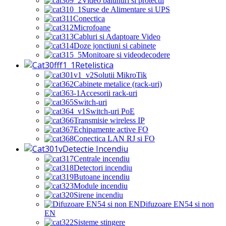
Video balunuri si protectii
Surse de Alimentare si UPS
Conectica
Microfoane
Cabluri si Adaptoare Video
Doze jonctiuni si cabinete
Monitoare si videodecodere
Retelistica
Solutii MikroTik
Cabinete metalice (rack-uri)
Accesorii rack-uri
Switch-uri
Switch-uri PoE
Transmisie wireless IP
Echipamente active FO
Conectica LAN RJ si FO
Detectie Incendiu
Centrale incendiu
Detectori incendiu
Butoane incendiu
Module incendiu
Sirene incendiu
Difuzoare EN54 si non
EN
Sisteme stingere