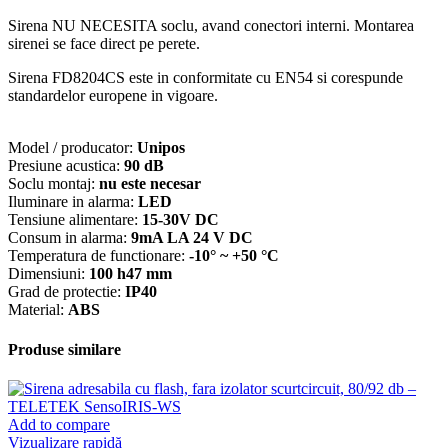
Sirena NU NECESITA soclu, avand conectori interni. Montarea
sirenei se face direct pe perete.
Sirena FD8204CS este in conformitate cu EN54 si corespunde
standardelor europene in vigoare.
Model / producator:
Unipos
Presiune acustica:
90 dB
Soclu montaj:
nu este necesar
Iluminare in alarma:
LED
Tensiune alimentare:
15-30V DC
Consum in alarma:
9mA LA 24 V DC
Temperatura de functionare:
-10° ~ +50 °C
Dimensiuni:
100 h47 mm
Grad de protectie:
IP40
Material:
ABS
Produse similare
Add to compare
Vizualizare rapidă