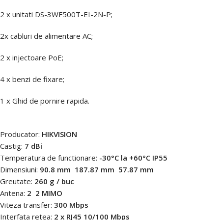
2 x unitati DS-3WF500T-EI-2N-P;
2x cabluri de alimentare AC;
2 x injectoare PoE;
4 x benzi de fixare;
1 x Ghid de pornire rapida
.
Producator:
HIKVISION
Castig:
7 dBi
Temperatura de functionare:
-30°C la +60°C IP55
Dimensiuni:
90.8 mm  187.87 mm  57.87 mm
Greutate:
260 g / buc
Antena:
2  2 MIMO
Viteza transfer:
300 Mbps
Interfata retea:
2 x RJ45 10/100 Mbps