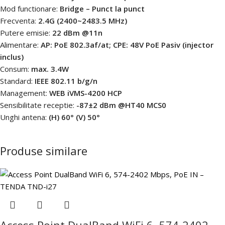
Mod functionare:
Bridge – Punct la punct
Frecventa:
2.4G (2400~2483.5 MHz)
Putere emisie:
22 dBm @11n
Alimentare:
AP: PoE 802.3af/at; CPE: 48V PoE Pasiv (injector
inclus)
Consum:
max. 3.4W
Standard:
IEEE 802.11 b/g/n
Management:
WEB iVMS-4200 HCP
Sensibilitate receptie:
-87±2 dBm @HT40 MCS0
Unghi antena:
(H) 60° (V) 50°
Produse similare
Access Point DualBand WiFi 6, 574-2402