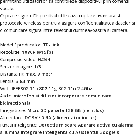
permitand utilizatorilor sa controleze dispozitivul prin comenzi
vocale.
Criptare sigura: Dispozitivul utilizeaza criptare avansata si
protocoale wireless pentru a asigura confidentialitatea datelor si
o comunicare sigura intre telefonul dumneavoastra si camera.
Model / producator:
TP-Link
Rezolutie:
1080P @15fps
Compresie video:
H.264
Senzor imagine:
1/3′
Distanta IR:
max. 9 metri
Lentila:
3.83 mm
Wi-fi:
IEEE802.11b 802.11g 802.11n 2.4Ghz
Audio:
microfon si difuzor incorporate comunicare
bidirectionala
Inregistrare:
Micro SD pana la 128 GB (neinclus)
Alimentare:
DC 9V / 0.6A (alimentator inclus)
Functii inteligente:
Detectie miscare Aparare activa cu alarma
si lumina Integrare inteligenta cu Asistentul Google si