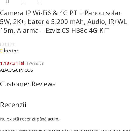
Camera IP Wi-Fi6 & 4G PT + Panou solar
5W, 2K+, baterie 5.200 mAh, Audio, IR+WL
15m, Alarma – Ezviz CS-HB8c-4G-KIT
În stoc
1.187,31
lei
(TVA inclus)
ADAUGA IN COS
Customer Reviews
Recenzii
Nu există recenzii până acum.
Fii primul care adaugi o recenzie la „Set 2 camere Pan/Tilt 1080P