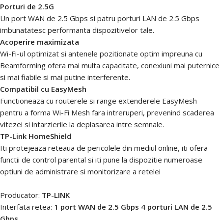
Porturi de 2.5G
Un port WAN de 2.5 Gbps si patru porturi LAN de 2.5 Gbps
imbunatatesc performanta dispozitivelor tale.
Acoperire maximizata
Wi-Fi-ul optimizat si antenele pozitionate optim impreuna cu
Beamforming ofera mai multa capacitate, conexiuni mai puternice
si mai fiabile si mai putine interferente.
Compatibil cu EasyMesh
Functioneaza cu routerele si range extenderele EasyMesh
pentru a forma Wi-Fi Mesh fara intreruperi, prevenind scaderea
vitezei si intarzierile la deplasarea intre semnale.
TP-Link HomeShield
Iti protejeaza reteaua de pericolele din mediul online, iti ofera
functii de control parental si iti pune la dispozitie numeroase
optiuni de administrare si monitorizare a retelei
Producator:
TP-LINK
Interfata retea:
1 port WAN de 2.5 Gbps 4 porturi LAN de 2.5
Gbps