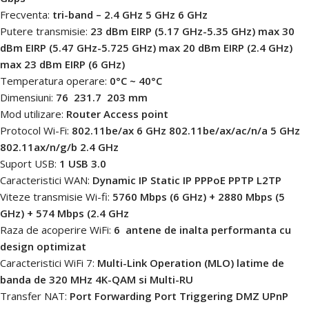
Frecventa:
tri-band – 2.4 GHz 5 GHz 6 GHz
Putere transmisie:
23 dBm EIRP (5.17 GHz-5.35 GHz) max 30
dBm EIRP (5.47 GHz-5.725 GHz) max 20 dBm EIRP (2.4 GHz)
max 23 dBm EIRP (6 GHz)
Temperatura operare:
0°C ~ 40°C
Dimensiuni:
76  231.7  203 mm
Mod utilizare:
Router Access point
Protocol Wi-Fi:
802.11be/ax 6 GHz 802.11be/ax/ac/n/a 5 GHz
802.11ax/n/g/b 2.4 GHz
Suport USB:
1 USB 3.0
Caracteristici WAN:
Dynamic IP Static IP PPPoE PPTP L2TP
Viteze transmisie Wi-fi:
5760 Mbps (6 GHz) + 2880 Mbps (5
GHz) + 574 Mbps (2.4 GHz
Raza de acoperire WiFi:
6  antene de inalta performanta cu
design optimizat
Caracteristici WiFi 7:
Multi-Link Operation (MLO) latime de
banda de 320 MHz 4K-QAM si Multi-RU
Transfer NAT:
Port Forwarding Port Triggering DMZ UPnP