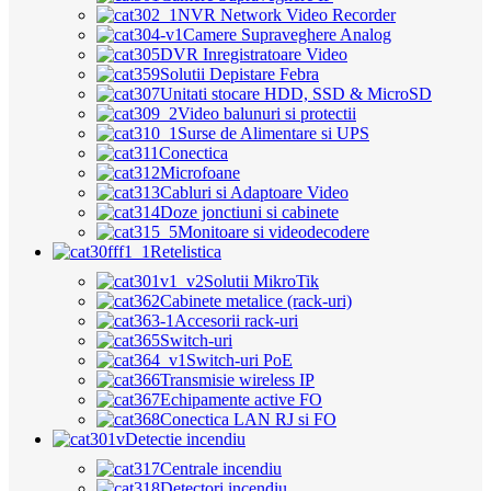
NVR Network Video Recorder
Camere Supraveghere Analog
DVR Inregistratoare Video
Solutii Depistare Febra
Unitati stocare HDD, SSD & MicroSD
Video balunuri si protectii
Surse de Alimentare si UPS
Conectica
Microfoane
Cabluri si Adaptoare Video
Doze jonctiuni si cabinete
Monitoare si videodecodere
Retelistica
Solutii MikroTik
Cabinete metalice (rack-uri)
Accesorii rack-uri
Switch-uri
Switch-uri PoE
Transmisie wireless IP
Echipamente active FO
Conectica LAN RJ si FO
Detectie incendiu
Centrale incendiu
Detectori incendiu