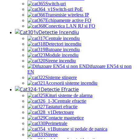
Switch-uri
Switch-uri PoE
Transmisie wireless IP
Echipamente active FO
Conectica LAN RJ si FO
Detectie Incendiu
Centrale incendiu
Detectori incendiu
Butoane incendiu
Module incendiu
Sirene incendiu
Difuzoare EN54 si non
EN
Sisteme stingere
Accesorii sisteme incendiu
Detectie Efractie
Kituri sisteme de alarma
Centrale efractie
Tastaturi efractie
Detectoare
Contacte magnetice
Perimetrale
Butoane si pedale de panica
Sirene