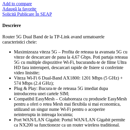
Add to compare
Adaugă la favorite
Solicită Publicare În SEAP
Descriere
Router 5G Dual Band de la TP-Link avand urmatoarele
caracteristici cheie:
Maximizeaza viteza 5G – Profita de reteaua ta avansata 5G cu
viteze de descarcare de pana la 4,67 Gbps. Poti partaja reteaua
5G cu multiple dispozitive Wi-Fi, bucurandu-te de filme Ultra
HD fara intreruperi, descarcari rapide de fisiere si conferinte
video linistite;
Viteza Wi-Fi 6 Dual-Band AX1800: 1201 Mbps (5 GHz) +
574 Mbps (2.4 GHz);
Plug & Play: Bucura-te de reteaua 5G imediat dupa
introducerea unei cartele SIM;
Compatibil EasyMesh – Colaboreaza cu produsele EasyMesh
pentru a oferi o retea Mesh mai flexibila si mai economica,
utilizand un singur nume Wi-Fi pentru o acoperire
neintrerupta in intreaga locuinta;
Port WAN/LAN Gigabit: Portul WAN/LAN Gigabit permite
ca NX200 sa functioneze ca un router wireless traditional.