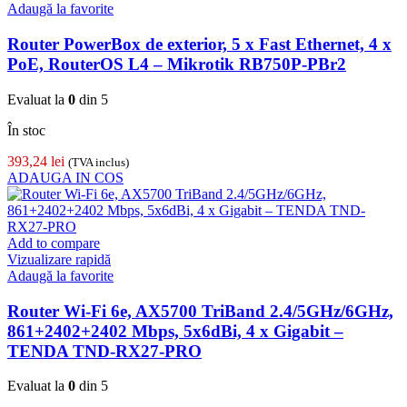
Adaugă la favorite
Router PowerBox de exterior, 5 x Fast Ethernet, 4 x
PoE, RouterOS L4 – Mikrotik RB750P-PBr2
Evaluat la
0
din 5
În stoc
393,24
lei
(TVA inclus)
ADAUGA IN COS
Add to compare
Vizualizare rapidă
Adaugă la favorite
Router Wi-Fi 6e, AX5700 TriBand 2.4/5GHz/6GHz,
861+2402+2402 Mbps, 5x6dBi, 4 x Gigabit –
TENDA TND-RX27-PRO
Evaluat la
0
din 5