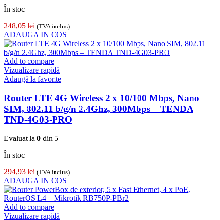
În stoc
248,05
lei
(TVA inclus)
ADAUGA IN COS
Add to compare
Vizualizare rapidă
Adaugă la favorite
Router LTE 4G Wireless 2 x 10/100 Mbps, Nano
SIM, 802.11 b/g/n 2.4Ghz, 300Mbps – TENDA
TND-4G03-PRO
Evaluat la
0
din 5
În stoc
294,93
lei
(TVA inclus)
ADAUGA IN COS
Add to compare
Vizualizare rapidă