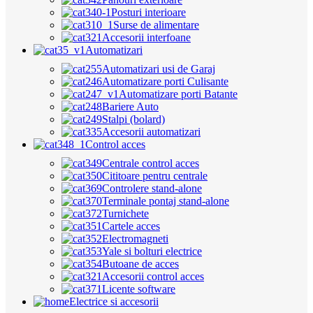
Posturi interioare
Surse de alimentare
Accesorii interfoane
Automatizari
Automatizari usi de Garaj
Automatizare porti Culisante
Automatizare porti Batante
Bariere Auto
Stalpi (bolard)
Accesorii automatizari
Control acces
Centrale control acces
Cititoare pentru centrale
Controlere stand-alone
Terminale pontaj stand-alone
Turnichete
Cartele acces
Electromagneti
Yale si bolturi electrice
Butoane de acces
Accesorii control acces
Licente software
Electrice si accesorii