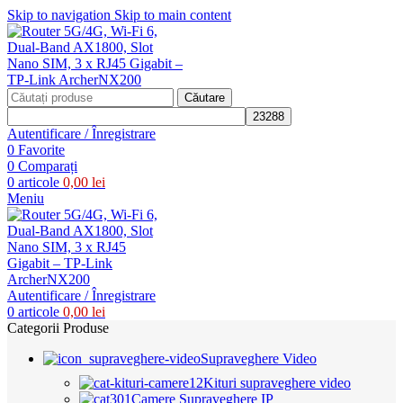
Skip to navigation
Skip to main content
Căutare
Autentificare / Înregistrare
0
Favorite
0
Comparați
0
articole
0,00
lei
Meniu
Autentificare / Înregistrare
0
articole
0,00
lei
Categorii Produse
Supraveghere Video
Kituri supraveghere video
Camere Supraveghere IP