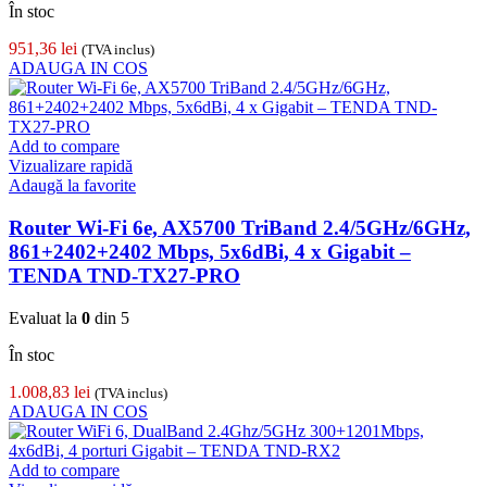
În stoc
951,36
lei
(TVA inclus)
ADAUGA IN COS
Add to compare
Vizualizare rapidă
Adaugă la favorite
Router Wi-Fi 6e, AX5700 TriBand 2.4/5GHz/6GHz,
861+2402+2402 Mbps, 5x6dBi, 4 x Gigabit –
TENDA TND-TX27-PRO
Evaluat la
0
din 5
În stoc
1.008,83
lei
(TVA inclus)
ADAUGA IN COS
Add to compare