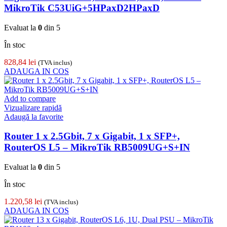
MikroTik C53UiG+5HPaxD2HPaxD
Evaluat la
0
din 5
În stoc
828,84
lei
(TVA inclus)
ADAUGA IN COS
Add to compare
Vizualizare rapidă
Adaugă la favorite
Router 1 x 2.5Gbit, 7 x Gigabit, 1 x SFP+,
RouterOS L5 – MikroTik RB5009UG+S+IN
Evaluat la
0
din 5
În stoc
1.220,58
lei
(TVA inclus)
ADAUGA IN COS