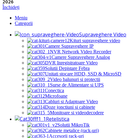
2026
Închideți
Meniu
Categorii
Supraveghere Video
Kituri supraveghere video
Camere Supraveghere IP
NVR Network Video Recorder
Camere Supraveghere Analog
DVR Inregistratoare Video
Solutii Depistare Febra
Unitati stocare HDD, SSD & MicroSD
Video balunuri si protectii
Surse de Alimentare si UPS
Conectica
Microfoane
Cabluri si Adaptoare Video
Doze jonctiuni si cabinete
Monitoare si videodecodere
Retelistica
Solutii MikroTik
Cabinete metalice (rack-uri)
Accesorii rack-uri