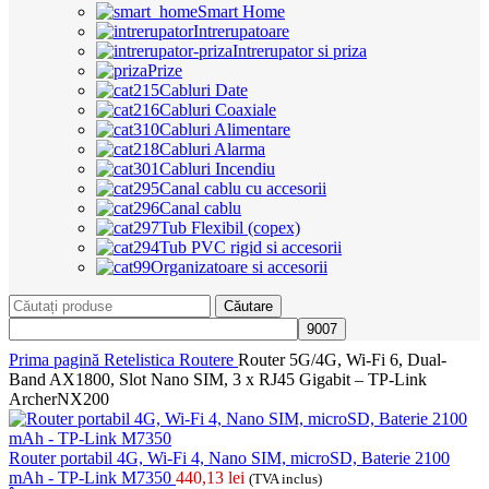
Smart Home
Intrerupatoare
Intrerupator si priza
Prize
Cabluri Date
Cabluri Coaxiale
Cabluri Alimentare
Cabluri Alarma
Cabluri Incendiu
Canal cablu cu accesorii
Canal cablu
Tub Flexibil (copex)
Tub PVC rigid si accesorii
Organizatoare si accesorii
Căutare
Prima pagină
Retelistica
Routere
Router 5G/4G, Wi-Fi 6, Dual-
Band AX1800, Slot Nano SIM, 3 x RJ45 Gigabit – TP-Link
ArcherNX200
Router portabil 4G, Wi-Fi 4, Nano SIM, microSD, Baterie 2100
mAh - TP-Link M7350
440,13
lei
(TVA inclus)