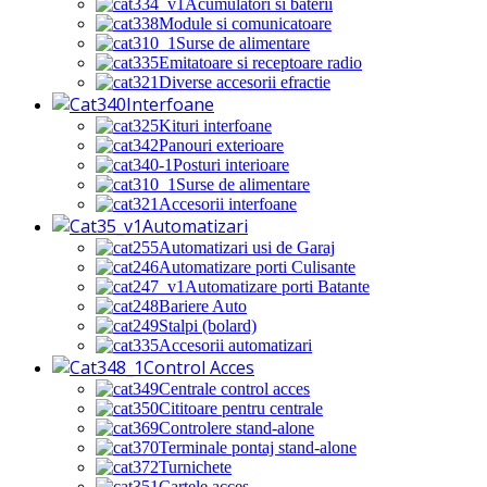
Acumulatori si baterii
Module si comunicatoare
Surse de alimentare
Emitatoare si receptoare radio
Diverse accesorii efractie
Interfoane
Kituri interfoane
Panouri exterioare
Posturi interioare
Surse de alimentare
Accesorii interfoane
Automatizari
Automatizari usi de Garaj
Automatizare porti Culisante
Automatizare porti Batante
Bariere Auto
Stalpi (bolard)
Accesorii automatizari
Control Acces
Centrale control acces
Cititoare pentru centrale
Controlere stand-alone
Terminale pontaj stand-alone
Turnichete
Cartele acces