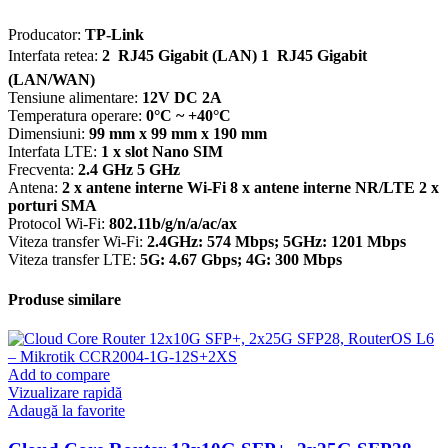
Producator:
TP-Link
Interfata retea:
2  RJ45 Gigabit (LAN) 1  RJ45 Gigabit
(LAN/WAN)
Tensiune alimentare:
12V DC 2A
Temperatura operare:
0°C ~ +40°C
Dimensiuni:
99 mm x 99 mm x 190 mm
Interfata LTE:
1 x slot Nano SIM
Frecventa:
2.4 GHz 5 GHz
Antena:
2 x antene interne Wi-Fi 8 x antene interne NR/LTE 2 x
porturi SMA
Protocol Wi-Fi:
802.11b/g/n/a/ac/ax
Viteza transfer Wi-Fi:
2.4GHz: 574 Mbps; 5GHz: 1201 Mbps
Viteza transfer LTE:
5G: 4.67 Gbps; 4G: 300 Mbps
Produse similare
Add to compare
Vizualizare rapidă
Adaugă la favorite