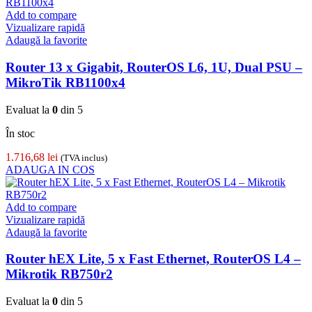
Add to compare
Vizualizare rapidă
Adaugă la favorite
Router 13 x Gigabit, RouterOS L6, 1U, Dual PSU –
MikroTik RB1100x4
Evaluat la
0
din 5
În stoc
1.716,68
lei
(TVA inclus)
ADAUGA IN COS
Add to compare
Vizualizare rapidă
Adaugă la favorite
Router hEX Lite, 5 x Fast Ethernet, RouterOS L4 –
Mikrotik RB750r2
Evaluat la
0
din 5