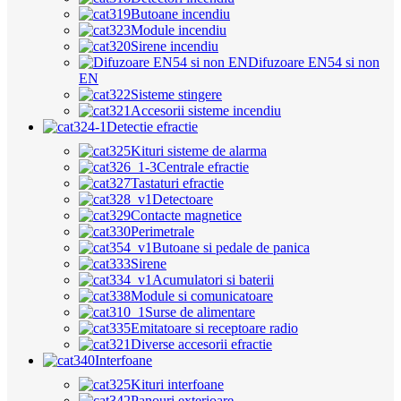
Butoane incendiu
Module incendiu
Sirene incendiu
Difuzoare EN54 si non
EN
Sisteme stingere
Accesorii sisteme incendiu
Detectie efractie
Kituri sisteme de alarma
Centrale efractie
Tastaturi efractie
Detectoare
Contacte magnetice
Perimetrale
Butoane si pedale de panica
Sirene
Acumulatori si baterii
Module si comunicatoare
Surse de alimentare
Emitatoare si receptoare radio
Diverse accesorii efractie
Interfoane
Kituri interfoane
Panouri exterioare