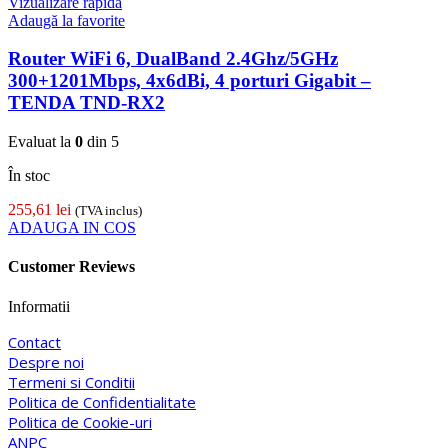
Vizualizare rapidă
Adaugă la favorite
Router WiFi 6, DualBand 2.4Ghz/5GHz
300+1201Mbps, 4x6dBi, 4 porturi Gigabit –
TENDA TND-RX2
Evaluat la
0
din 5
În stoc
255,61
lei
(TVA inclus)
ADAUGA IN COS
Customer Reviews
Informatii
Contact
Despre noi
Termeni si Conditii
Politica de Confidentialitate
Politica de Cookie-uri
ANPC