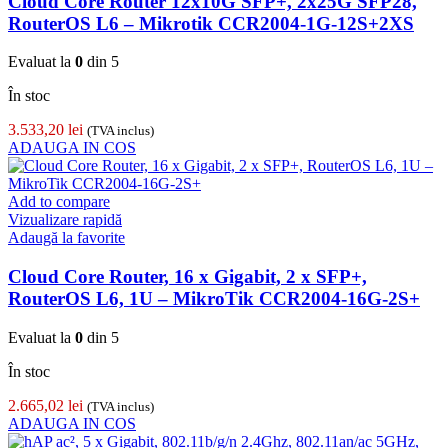
Cloud Core Router 12x10G SFP+, 2x25G SFP28,
RouterOS L6 – Mikrotik CCR2004-1G-12S+2XS
Evaluat la
0
din 5
În stoc
3.533,20
lei
(TVA inclus)
ADAUGA IN COS
Add to compare
Vizualizare rapidă
Adaugă la favorite
Cloud Core Router, 16 x Gigabit, 2 x SFP+,
RouterOS L6, 1U – MikroTik CCR2004-16G-2S+
Evaluat la
0
din 5
În stoc
2.665,02
lei
(TVA inclus)
ADAUGA IN COS