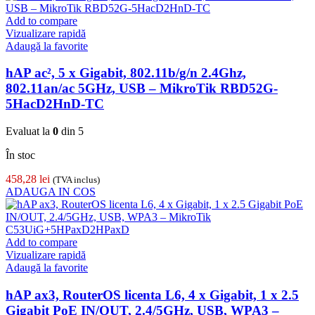
Add to compare
Vizualizare rapidă
Adaugă la favorite
hAP ac², 5 x Gigabit, 802.11b/g/n 2.4Ghz,
802.11an/ac 5GHz, USB – MikroTik RBD52G-
5HacD2HnD-TC
Evaluat la
0
din 5
În stoc
458,28
lei
(TVA inclus)
ADAUGA IN COS
Add to compare
Vizualizare rapidă
Adaugă la favorite
hAP ax3, RouterOS licenta L6, 4 x Gigabit, 1 x 2.5
Gigabit PoE IN/OUT, 2.4/5GHz, USB, WPA3 –