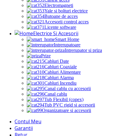
Electromagneti
Yale si bolturi electrice
Butoane de acces
Accesorii control acces
Licente software
Electrice Si Accesorii
Smart Home
Intrerupatoare
Intrerupator si priza
Prize
Cabluri Date
Cabluri Coaxiale
Cabluri Alimentare
Cabluri Alarma
Cabluri Incendiu
Canal cablu cu accesorii
Canal cablu
Tub Flexibil (copex)
Tub PVC rigid si accesorii
Organizatoare si accesorii
Contul Meu
Garantii
Retur