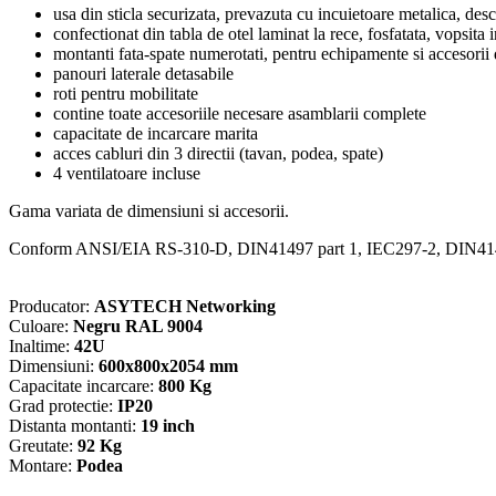
ASYTECH
usa din sticla securizata, prevazuta cu incuietoare metalica, des
Networking
confectionat din tabla de otel laminat la rece, fosfatata, vopsita 
ASY-
montanti fata-spate numerotati, pentru echipamente si accesorii
42U-
panouri laterale detasabile
6080S
roti pentru mobilitate
contine toate accesoriile necesare asamblarii complete
capacitate de incarcare marita
acces cabluri din 3 directii (tavan, podea, spate)
4 ventilatoare incluse
Gama variata de dimensiuni si accesorii.
Conform ANSI/EIA RS-310-D, DIN41497 part 1, IEC297-2, DIN414
Producator:
ASYTECH Networking
Culoare:
Negru RAL 9004
Inaltime:
42U
Dimensiuni:
600x800x2054 mm
Capacitate incarcare:
800 Kg
Grad protectie:
IP20
Distanta montanti:
19 inch
Greutate:
92 Kg
Montare:
Podea