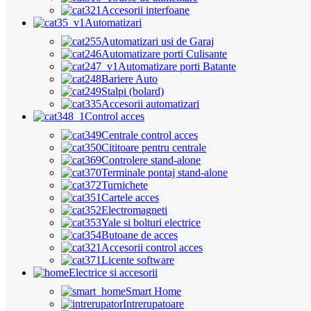
Accesorii interfoane
Automatizari
Automatizari usi de Garaj
Automatizare porti Culisante
Automatizare porti Batante
Bariere Auto
Stalpi (bolard)
Accesorii automatizari
Control acces
Centrale control acces
Cititoare pentru centrale
Controlere stand-alone
Terminale pontaj stand-alone
Turnichete
Cartele acces
Electromagneti
Yale si bolturi electrice
Butoane de acces
Accesorii control acces
Licente software
Electrice si accesorii
Smart Home
Intrerupatoare