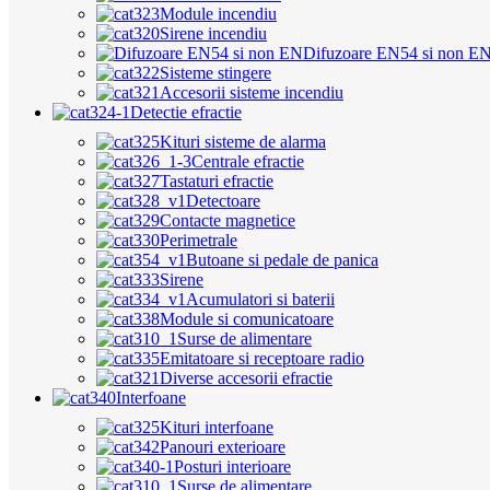
Module incendiu
Sirene incendiu
Difuzoare EN54 si non E
Sisteme stingere
Accesorii sisteme incendiu
Detectie efractie
Kituri sisteme de alarma
Centrale efractie
Tastaturi efractie
Detectoare
Contacte magnetice
Perimetrale
Butoane si pedale de panica
Sirene
Acumulatori si baterii
Module si comunicatoare
Surse de alimentare
Emitatoare si receptoare radio
Diverse accesorii efractie
Interfoane
Kituri interfoane
Panouri exterioare
Posturi interioare
Surse de alimentare