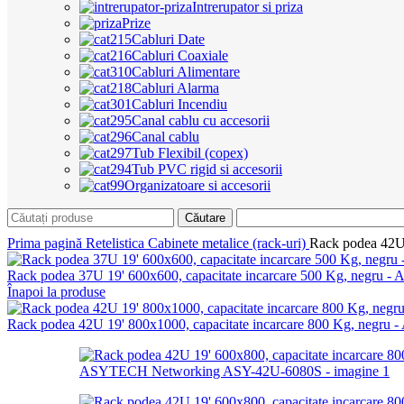
Intrerupator si priza
Prize
Cabluri Date
Cabluri Coaxiale
Cabluri Alimentare
Cabluri Alarma
Cabluri Incendiu
Canal cablu cu accesorii
Canal cablu
Tub Flexibil (copex)
Tub PVC rigid si accesorii
Organizatoare si accesorii
Căutare
Prima pagină
Retelistica
Cabinete metalice (rack-uri)
Rack podea 42U
Rack podea 37U 19' 600x600, capacitate incarcare 500 Kg, neg
Înapoi la produse
Rack podea 42U 19' 800x1000, capacitate incarcare 800 Kg, ne