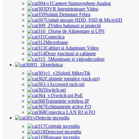
Camere Supraveghere Analog
DVR Inregistratoare Video
Solutii Depistare Febra
Unitati stocare HDD, SSD & MicroSD
Video balunuri si protectii
Surse de Alimentare si UPS
Conectica
Microfoane
Cabluri si Adaptoare Video
Doze jonctiuni si cabinete
Monitoare si videodecodere
Retelistica
Solutii MikroTik
Cabinete metalice (rack-uri)
Accesorii rack-uri
Switch-uri
Switch-uri PoE
Transmisie wireless IP
Echipamente active FO
Conectica LAN RJ si FO
Detectie incendiu
Centrale incendiu
Detectori incendiu
Butoane incendiu