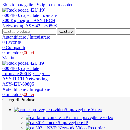
Skip to navigation
Skip to main content
Căutare
Autentificare / Înregistrare
0
Favorite
0
Comparați
0
articole
0,00
lei
Meniu
Autentificare / Înregistrare
0
articole
0,00
lei
Categorii Produse
Supraveghere Video
Kituri supraveghere video
Camere Supraveghere IP
NVR Network Video Recorder