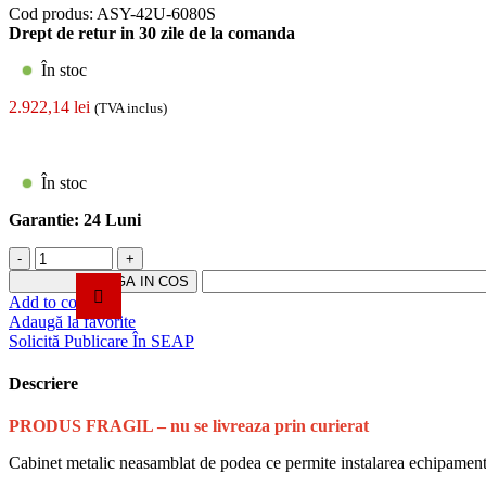
Cod produs:
ASY-42U-6080S
Drept de retur in 30 zile de la comanda
În stoc
2.922,14
lei
(TVA inclus)
În stoc
Garantie:
24 Luni
Cantitate
Rack
ADAUGA IN COS
podea
Add to compare
42U
Adaugă la favorite
19'
Solicită Publicare În SEAP
600x800,
capacitate
Descriere
incarcare
800
P
RODUS FRAGIL – nu se livreaza prin curierat
Kg,
negru
Cabinet metalic neasamblat de podea ce permite instalarea echipamente
-