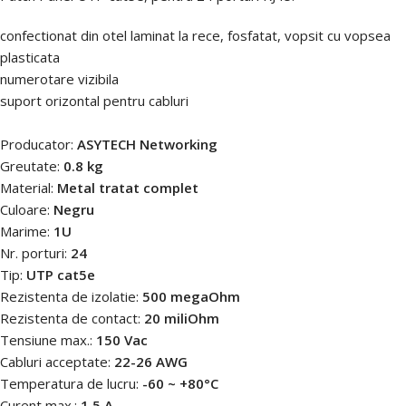
confectionat din otel laminat la rece, fosfatat, vopsit cu vopsea
plasticata
numerotare vizibila
suport orizontal pentru cabluri
Producator:
ASYTECH Networking
Greutate:
0.8 kg
Material:
Metal tratat complet
Culoare:
Negru
Marime:
1U
Nr. porturi:
24
Tip:
UTP cat5e
Rezistenta de izolatie:
500 megaOhm
Rezistenta de contact:
20 miliOhm
Tensiune max.:
150 Vac
Cabluri acceptate:
22-26 AWG
Temperatura de lucru:
-60 ~ +80°C
Curent max.:
1.5 A