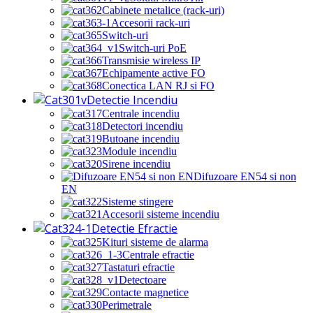
Cabinete metalice (rack-uri)
Accesorii rack-uri
Switch-uri
Switch-uri PoE
Transmisie wireless IP
Echipamente active FO
Conectica LAN RJ si FO
Detectie Incendiu
Centrale incendiu
Detectori incendiu
Butoane incendiu
Module incendiu
Sirene incendiu
Difuzoare EN54 si non
EN
Sisteme stingere
Accesorii sisteme incendiu
Detectie Efractie
Kituri sisteme de alarma
Centrale efractie
Tastaturi efractie
Detectoare
Contacte magnetice
Perimetrale