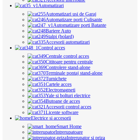
Automatizari
Automatizari usi de Garaj
Automatizare porti Culisante
Automatizare porti Batante
Bariere Auto
Stalpi (bolard)
Accesorii automatizari
Control acces
Centrale control acces
Cititoare pentru centrale
Controlere stand-alone
Terminale pontaj stand-alone
Turnichete
Cartele acces
Electromagneti
Yale si bolturi electrice
Butoane de acces
Accesorii control acces
Licente software
Electrice si accesorii
Smart Home
Intrerupatoare
Intrerupator si priza