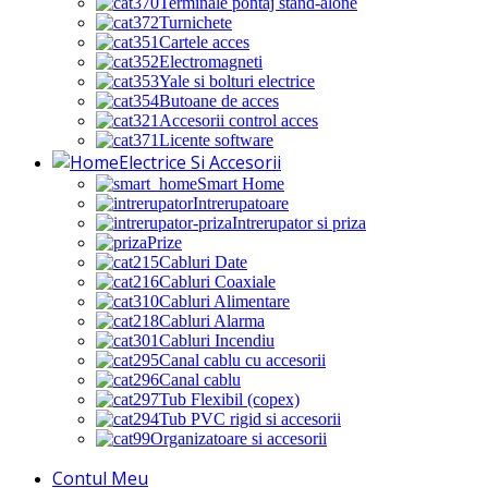
Terminale pontaj stand-alone
Turnichete
Cartele acces
Electromagneti
Yale si bolturi electrice
Butoane de acces
Accesorii control acces
Licente software
Electrice Si Accesorii
Smart Home
Intrerupatoare
Intrerupator si priza
Prize
Cabluri Date
Cabluri Coaxiale
Cabluri Alimentare
Cabluri Alarma
Cabluri Incendiu
Canal cablu cu accesorii
Canal cablu
Tub Flexibil (copex)
Tub PVC rigid si accesorii
Organizatoare si accesorii
Contul Meu