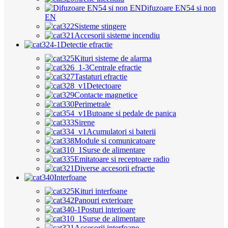
Difuzoare EN54 si non
EN
Sisteme stingere
Accesorii sisteme incendiu
Detectie efractie
Kituri sisteme de alarma
Centrale efractie
Tastaturi efractie
Detectoare
Contacte magnetice
Perimetrale
Butoane si pedale de panica
Sirene
Acumulatori si baterii
Module si comunicatoare
Surse de alimentare
Emitatoare si receptoare radio
Diverse accesorii efractie
Interfoane
Kituri interfoane
Panouri exterioare
Posturi interioare
Surse de alimentare
Accesorii interfoane