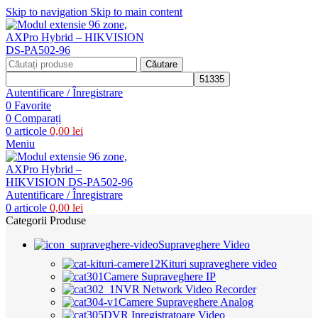
Skip to navigation
Skip to main content
Căutare
Autentificare / Înregistrare
0
Favorite
0
Comparați
0
articole
0,00
lei
Meniu
Autentificare / Înregistrare
0
articole
0,00
lei
Categorii Produse
Supraveghere Video
Kituri supraveghere video
Camere Supraveghere IP
NVR Network Video Recorder
Camere Supraveghere Analog
DVR Inregistratoare Video