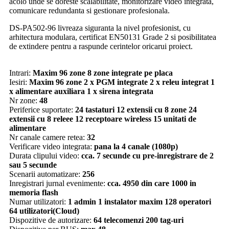
acolo unde se doreste scalabilitate, monitorizare video integrata,
comunicare redundanta si gestionare profesionala.
DS-PA502-96 livreaza siguranta la nivel profesionist, cu
arhitectura modulara, certificat EN50131 Grade 2 si posibilitatea
de extindere pentru a raspunde cerintelor oricarui proiect.
Intrari:
Maxim 96 zone 8 zone integrate pe placa
Iesiri:
Maxim 96 zone 2 x PGM integrate 2 x releu integrat 1
x alimentare auxiliara 1 x sirena integrata
Nr zone:
48
Periferice suportate:
24 tastaturi 12 extensii cu 8 zone 24
extensii cu 8 releee 12 receptoare wireless 15 unitati de
alimentare
Nr canale camere retea:
32
Verificare video integrata:
pana la 4 canale (1080p)
Durata clipului video:
cca. 7 secunde cu pre-inregistrare de 2
sau 5 secunde
Scenarii automatizare:
256
Inregistrari jurnal evenimente:
cca. 4950 din care 1000 in
memoria flash
Numar utilizatori:
1 admin 1 instalator maxim 128 operatori
64 utilizatori(Cloud)
Dispozitive de autorizare:
64 telecomenzi 200 tag-uri