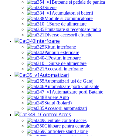
Butoane si pedale de panica
Sirene
Acumulatori si baterii
Module si comunicatoare
Surse de alimentare
Emitatoare si receptoare radio
Diverse accesorii efractie
Interfoane
Kituri interfoane
Panouri exterioare
Posturi interioare
Surse de alimentare
Accesorii interfoane
Automatizari
Automatizari usi de Garaj
Automatizare porti Culisante
Automatizare porti Batante
Bariere Auto
Stalpi (bolard)
Accesorii automatizari
Control Acces
Centrale control acces
Cititoare pentru centrale
Controlere stand-alone