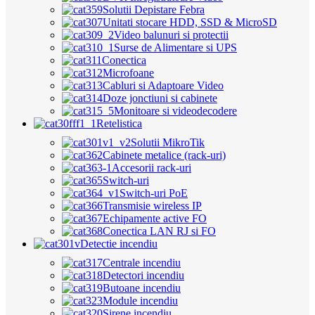
Solutii Depistare Febra
Unitati stocare HDD, SSD & MicroSD
Video balunuri si protectii
Surse de Alimentare si UPS
Conectica
Microfoane
Cabluri si Adaptoare Video
Doze jonctiuni si cabinete
Monitoare si videodecodere
Retelistica
Solutii MikroTik
Cabinete metalice (rack-uri)
Accesorii rack-uri
Switch-uri
Switch-uri PoE
Transmisie wireless IP
Echipamente active FO
Conectica LAN RJ si FO
Detectie incendiu
Centrale incendiu
Detectori incendiu
Butoane incendiu
Module incendiu
Sirene incendiu