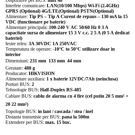
Dispozitive per BUS:
max 48
Interfete comunicare:
LAN(10/100 Mbps) Wi-Fi (2.4GHz)
GPRS (Optional) 4G/LTE(Optional) PSTN(Optional)
Alimentare:
Tip PS – Tip A Curent de repaus – 130 mA la 15
VDC (functionare pe baterie)
Alimentare principala:
100-240 V AC 50/60 Hz 0 3 A
capacitate sursa de alimentare 15 3 V c.c. 2 5 A (0 5 A dedicat
bateriei)
Iesire releu:
3A 30VDC 1A 250VAC
Temperatura de operare:
-10°C to 50°C utilizare doar in
interior
Dimensiuni:
231 mm  133 mm  44 mm
Greutate:
488 g
Producator:
HIKVISION
Alimentare auxiliara:
1 x baterie 12VDC/7Ah (neinclusa)
Porturi BUS:
2
Tehnologie BUS:
Half-Duplex RS-485
Cablare BUS:
cablu de alarma cu 4 fire (cel putin 20 5 mm² +
20 22 mm²)
Topologie BUS:
in lant / cascada / stea / inel
Distanta transmisie per BUS:
pana la 500m
Extendere per BUS:
max. 15 buc.