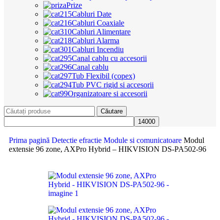
Prize
Cabluri Date
Cabluri Coaxiale
Cabluri Alimentare
Cabluri Alarma
Cabluri Incendiu
Canal cablu cu accesorii
Canal cablu
Tub Flexibil (copex)
Tub PVC rigid si accesorii
Organizatoare si accesorii
Căutare
Prima pagină
Detectie efractie
Module si comunicatoare
Modul
extensie 96 zone, AXPro Hybrid – HIKVISION DS-PA502-96