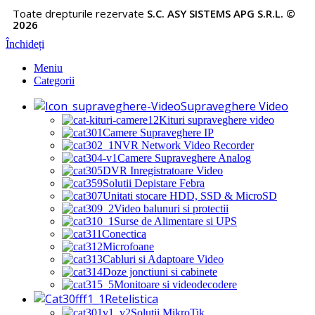
Toate drepturile rezervate
S.C. ASY SISTEMS APG S.R.L. ©
2026
Închideți
Meniu
Categorii
Supraveghere Video
Kituri supraveghere video
Camere Supraveghere IP
NVR Network Video Recorder
Camere Supraveghere Analog
DVR Inregistratoare Video
Solutii Depistare Febra
Unitati stocare HDD, SSD & MicroSD
Video balunuri si protectii
Surse de Alimentare si UPS
Conectica
Microfoane
Cabluri si Adaptoare Video
Doze jonctiuni si cabinete
Monitoare si videodecodere
Retelistica
Solutii MikroTik