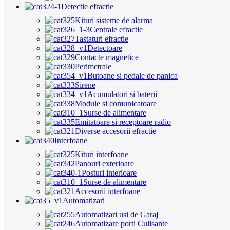
Detectie efractie
Kituri sisteme de alarma
Centrale efractie
Tastaturi efractie
Detectoare
Contacte magnetice
Perimetrale
Butoane si pedale de panica
Sirene
Acumulatori si baterii
Module si comunicatoare
Surse de alimentare
Emitatoare si receptoare radio
Diverse accesorii efractie
Interfoane
Kituri interfoane
Panouri exterioare
Posturi interioare
Surse de alimentare
Accesorii interfoane
Automatizari
Automatizari usi de Garaj
Automatizare porti Culisante