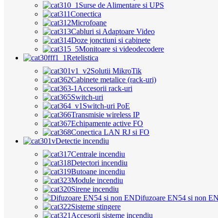
Surse de Alimentare si UPS
Conectica
Microfoane
Cabluri si Adaptoare Video
Doze jonctiuni si cabinete
Monitoare si videodecodere
Retelistica
Solutii MikroTik
Cabinete metalice (rack-uri)
Accesorii rack-uri
Switch-uri
Switch-uri PoE
Transmisie wireless IP
Echipamente active FO
Conectica LAN RJ si FO
Detectie incendiu
Centrale incendiu
Detectori incendiu
Butoane incendiu
Module incendiu
Sirene incendiu
Difuzoare EN54 si non E
Sisteme stingere
Accesorii sisteme incendiu