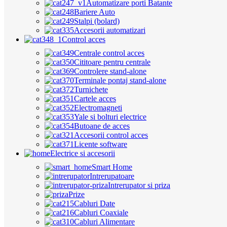
Automatizare porti Batante
Bariere Auto
Stalpi (bolard)
Accesorii automatizari
Control acces
Centrale control acces
Cititoare pentru centrale
Controlere stand-alone
Terminale pontaj stand-alone
Turnichete
Cartele acces
Electromagneti
Yale si bolturi electrice
Butoane de acces
Accesorii control acces
Licente software
Electrice si accesorii
Smart Home
Intrerupatoare
Intrerupator si priza
Prize
Cabluri Date
Cabluri Coaxiale
Cabluri Alimentare