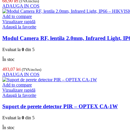
68,90
lei
(TVA inclus)
ADAUGA IN COS
Add to compare
Vizualizare rapidă
Adaugă la favorite
Modul Camera RF, lentila 2.0mm, Infrared Light
Evaluat la
0
din 5
În stoc
493,07
lei
(TVA inclus)
ADAUGA IN COS
Add to compare
Vizualizare rapidă
Adaugă la favorite
Suport de perete detector PIR – OPTEX CA-1W
Evaluat la
0
din 5
În stoc