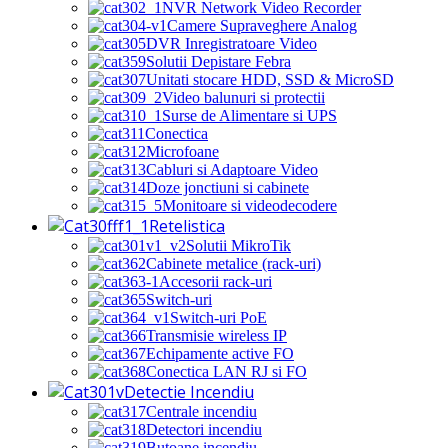
NVR Network Video Recorder
Camere Supraveghere Analog
DVR Inregistratoare Video
Solutii Depistare Febra
Unitati stocare HDD, SSD & MicroSD
Video balunuri si protectii
Surse de Alimentare si UPS
Conectica
Microfoane
Cabluri si Adaptoare Video
Doze jonctiuni si cabinete
Monitoare si videodecodere
Retelistica
Solutii MikroTik
Cabinete metalice (rack-uri)
Accesorii rack-uri
Switch-uri
Switch-uri PoE
Transmisie wireless IP
Echipamente active FO
Conectica LAN RJ si FO
Detectie Incendiu
Centrale incendiu
Detectori incendiu
Butoane incendiu