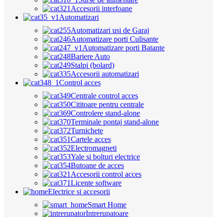
Accesorii interfoane
Automatizari
Automatizari usi de Garaj
Automatizare porti Culisante
Automatizare porti Batante
Bariere Auto
Stalpi (bolard)
Accesorii automatizari
Control acces
Centrale control acces
Cititoare pentru centrale
Controlere stand-alone
Terminale pontaj stand-alone
Turnichete
Cartele acces
Electromagneti
Yale si bolturi electrice
Butoane de acces
Accesorii control acces
Licente software
Electrice si accesorii
Smart Home
Intrerupatoare