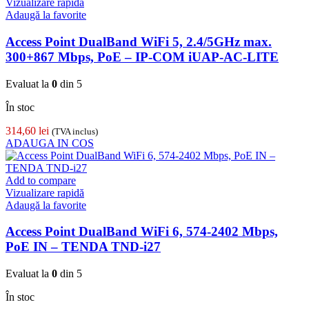
Vizualizare rapidă
Adaugă la favorite
Access Point DualBand WiFi 5, 2.4/5GHz max.
300+867 Mbps, PoE – IP-COM iUAP-AC-LITE
Evaluat la
0
din 5
În stoc
314,60
lei
(TVA inclus)
ADAUGA IN COS
Add to compare
Vizualizare rapidă
Adaugă la favorite
Access Point DualBand WiFi 6, 574-2402 Mbps,
PoE IN – TENDA TND-i27
Evaluat la
0
din 5
În stoc