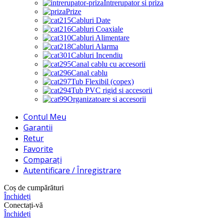
Intrerupator si priza
Prize
Cabluri Date
Cabluri Coaxiale
Cabluri Alimentare
Cabluri Alarma
Cabluri Incendiu
Canal cablu cu accesorii
Canal cablu
Tub Flexibil (copex)
Tub PVC rigid si accesorii
Organizatoare si accesorii
Contul Meu
Garantii
Retur
Favorite
Comparați
Autentificare / Înregistrare
Coș de cumpărături
Închideți
Conectați-vă
Închideți