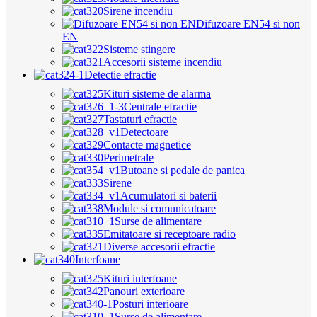
Sirene incendiu
Difuzoare EN54 si non
EN
Sisteme stingere
Accesorii sisteme incendiu
Detectie efractie
Kituri sisteme de alarma
Centrale efractie
Tastaturi efractie
Detectoare
Contacte magnetice
Perimetrale
Butoane si pedale de panica
Sirene
Acumulatori si baterii
Module si comunicatoare
Surse de alimentare
Emitatoare si receptoare radio
Diverse accesorii efractie
Interfoane
Kituri interfoane
Panouri exterioare
Posturi interioare
Surse de alimentare