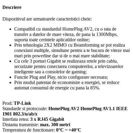
Descriere
Dispozitivul are urmatoarele caracteristici cheie:
Compatibil cu standardul HomePlug AV2, cu o rata de
transfer a datelor de mare viteza, de pana la 1300Mbps,
suporta toate cerintele aplicatiilor online;
Prin tehnologia 2X2 MIMO cu Beamforming se pot realiza
conexiuni multiple, simultane pentru a te bucura de viteze mai
mari prin powerline dar si de o mai mare stabilitate;
Cu cele 3 porturi Gigabit se realizeaza retele prin cablu,
securizate pentru conectarea computerelor, a televizoarelor
inteligente sau a consolelor de gaming;
Functie Plug and Play, nicio configurare necesara;
Prin modul patentat de economisire a energiei, se reduce
automat consumul de energie cu pana la 85%.
Prod:
TP-Link
Standarde si protocoale:
HomePlug AV2 HomePlug AV1.1 IEEE
1901 802.3/u/ab/x
Interfata retea:
3 x RJ45 Gigabit
Distanta transmisie:
max. 300 metri
Temperatura de functionare:
0°C ~ +40°C