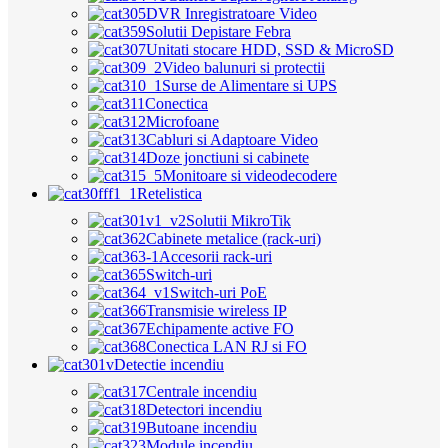
DVR Inregistratoare Video
Solutii Depistare Febra
Unitati stocare HDD, SSD & MicroSD
Video balunuri si protectii
Surse de Alimentare si UPS
Conectica
Microfoane
Cabluri si Adaptoare Video
Doze jonctiuni si cabinete
Monitoare si videodecodere
Retelistica
Solutii MikroTik
Cabinete metalice (rack-uri)
Accesorii rack-uri
Switch-uri
Switch-uri PoE
Transmisie wireless IP
Echipamente active FO
Conectica LAN RJ si FO
Detectie incendiu
Centrale incendiu
Detectori incendiu
Butoane incendiu
Module incendiu