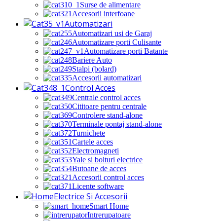
Surse de alimentare
Accesorii interfoane
Automatizari
Automatizari usi de Garaj
Automatizare porti Culisante
Automatizare porti Batante
Bariere Auto
Stalpi (bolard)
Accesorii automatizari
Control Acces
Centrale control acces
Cititoare pentru centrale
Controlere stand-alone
Terminale pontaj stand-alone
Turnichete
Cartele acces
Electromagneti
Yale si bolturi electrice
Butoane de acces
Accesorii control acces
Licente software
Electrice Si Accesorii
Smart Home
Intrerupatoare