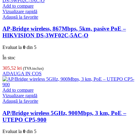
Add to compare
Vizualizare rapidă
Adaugă la favorite
AP-Bridge wireless, 867Mbps, 5km, pasive PoE –
HIKVISION DS-3WF02C-5AC-O
Evaluat la
0
din 5
În stoc
305,52
lei
(TVA inclus)
ADAUGA IN COS
Add to compare
Vizualizare rapidă
Adaugă la favorite
AP/Bridge wireless 5GHz, 900Mbps, 3 km, PoE –
UTEPO CP5-900
Evaluat la
0
din 5