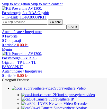
Skip to navigation
Skip to main content
Căutare
Autentificare / Înregistrare
0
Favorite
0
Comparați
0
articole
0,00
lei
Meniu
Autentificare / Înregistrare
0
articole
0,00
lei
Categorii Produse
Supraveghere Video
Kituri supraveghere video
Camere Supraveghere IP
NVR Network Video Recorder
Camere Supraveghere Analog