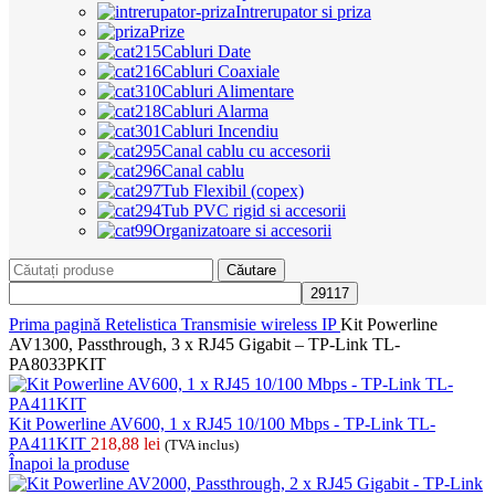
Intrerupator si priza
Prize
Cabluri Date
Cabluri Coaxiale
Cabluri Alimentare
Cabluri Alarma
Cabluri Incendiu
Canal cablu cu accesorii
Canal cablu
Tub Flexibil (copex)
Tub PVC rigid si accesorii
Organizatoare si accesorii
Căutare
Prima pagină
Retelistica
Transmisie wireless IP
Kit Powerline
AV1300, Passthrough, 3 x RJ45 Gigabit – TP-Link TL-
PA8033PKIT
Kit Powerline AV600, 1 x RJ45 10/100 Mbps - TP-Link TL-
PA411KIT
218,88
lei
(TVA inclus)
Înapoi la produse