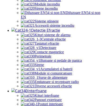
Module incendiu
Sirene incendiu
Difuzoare EN54 si non
EN
Sisteme stingere
Accesorii sisteme incendiu
Detectie Efractie
Kituri sisteme de alarma
Centrale efractie
Tastaturi efractie
Detectoare
Contacte magnetice
Perimetrale
Butoane si pedale de panica
Sirene
Acumulatori si baterii
Module si comunicatoare
Surse de alimentare
Emitatoare si receptoare radio
Diverse accesorii efractie
Interfoane
Kituri interfoane
Panouri exterioare
Posturi interioare