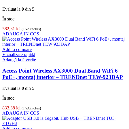
Evaluat la
0
din 5
În stoc
582,31
lei
(TVA inclus)
ADAUGA IN COS
Add to compare
Vizualizare rapidă
Adaugă la favorite
Access Point Wireless AX3000 Dual Band WiFi 6
PoE+, montaj interior – TRENDnet TEW-923DAP
Evaluat la
0
din 5
În stoc
833,38
lei
(TVA inclus)
ADAUGA IN COS
Add to compare