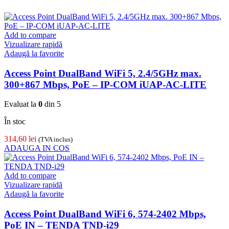
Add to compare
Vizualizare rapidă
Adaugă la favorite
Access Point DualBand WiFi 5, 2.4/5GHz max.
300+867 Mbps, PoE – IP-COM iUAP-AC-LITE
Evaluat la
0
din 5
În stoc
314,60
lei
(TVA inclus)
ADAUGA IN COS
Add to compare
Vizualizare rapidă
Adaugă la favorite
Access Point DualBand WiFi 6, 574-2402 Mbps,
PoE IN – TENDA TND-i29