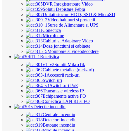
DVR Inregistratoare Video
Solutii Depistare Febra
Unitati stocare HDD, SSD & MicroSD
Video balunuri si protectii
Surse de Alimentare si UPS
Conectica
Microfoane
Cabluri si Adaptoare Video
Doze jonctiuni si cabinete
Monitoare si videodecodere
Retelistica
Solutii MikroTik
Cabinete metalice (rack-uri)
Accesorii rack-uri
Switch-uri
Switch-uri PoE
Transmisie wireless IP
Echipamente active FO
Conectica LAN RJ si FO
Detectie incendiu
Centrale incendiu
Detectori incendiu
Butoane incendiu
Module incendiu