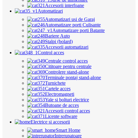
Accesorii interfoane
Automatizari
Automatizari usi de Garaj
Automatizare porti Culisante
Automatizare porti Batante
Bariere Auto
Stalpi (bolard)
Accesorii automatizari
Control acces
Centrale control acces
Cititoare pentru centrale
Controlere stand-alone
Terminale pontaj stand-alone
Turnichete
Cartele acces
Electromagneti
Yale si bolturi electrice
Butoane de acces
Accesorii control acces
Licente software
Electrice si accesorii
Smart Home
Intrerupatoare