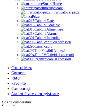
Smart Home
Intrerupatoare
Intrerupator si priza
Prize
Cabluri Date
Cabluri Coaxiale
Cabluri Alimentare
Cabluri Alarma
Cabluri Incendiu
Canal cablu cu accesorii
Canal cablu
Tub Flexibil (copex)
Tub PVC rigid si accesorii
Organizatoare si accesorii
Contul Meu
Garantii
Retur
Favorite
Comparați
Autentificare / Înregistrare
Coș de cumpărături