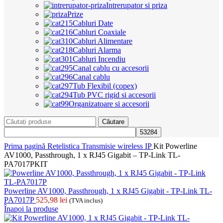
Intrerupator si priza
Prize
Cabluri Date
Cabluri Coaxiale
Cabluri Alimentare
Cabluri Alarma
Cabluri Incendiu
Canal cablu cu accesorii
Canal cablu
Tub Flexibil (copex)
Tub PVC rigid si accesorii
Organizatoare si accesorii
Căutare
Prima pagină
Retelistica
Transmisie wireless IP
Kit Powerline
AV1000, Passthrough, 1 x RJ45 Gigabit – TP-Link TL-
PA7017PKIT
Powerline AV1000, Passthrough, 1 x RJ45 Gigabit - TP-Link TL-
PA7017P
525,98
lei
(TVA inclus)
Înapoi la produse