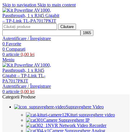
Skip to navigation
Skip to main content
Căutare
Autentificare / Înregistrare
0
Favorite
0
Comparați
0
articole
0,00
lei
Meniu
Autentificare / Înregistrare
0
articole
0,00
lei
Categorii Produse
Supraveghere Video
Kituri supraveghere video
Camere Supraveghere IP
NVR Network Video Recorder
Camere Supraveghere Analog