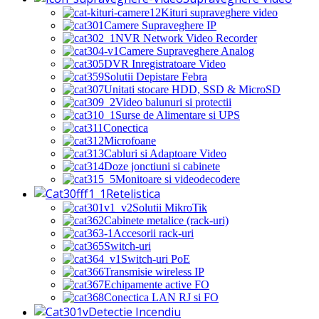
Kituri supraveghere video
Camere Supraveghere IP
NVR Network Video Recorder
Camere Supraveghere Analog
DVR Inregistratoare Video
Solutii Depistare Febra
Unitati stocare HDD, SSD & MicroSD
Video balunuri si protectii
Surse de Alimentare si UPS
Conectica
Microfoane
Cabluri si Adaptoare Video
Doze jonctiuni si cabinete
Monitoare si videodecodere
Retelistica
Solutii MikroTik
Cabinete metalice (rack-uri)
Accesorii rack-uri
Switch-uri
Switch-uri PoE
Transmisie wireless IP
Echipamente active FO
Conectica LAN RJ si FO
Detectie Incendiu