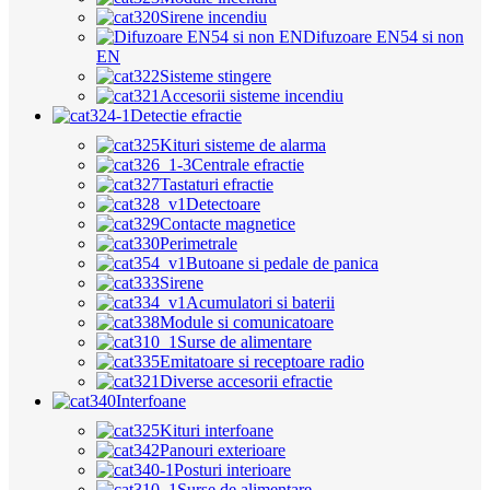
Sirene incendiu
Difuzoare EN54 si non
EN
Sisteme stingere
Accesorii sisteme incendiu
Detectie efractie
Kituri sisteme de alarma
Centrale efractie
Tastaturi efractie
Detectoare
Contacte magnetice
Perimetrale
Butoane si pedale de panica
Sirene
Acumulatori si baterii
Module si comunicatoare
Surse de alimentare
Emitatoare si receptoare radio
Diverse accesorii efractie
Interfoane
Kituri interfoane
Panouri exterioare
Posturi interioare
Surse de alimentare