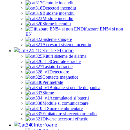
Centrale incendiu
Detectori incendiu
Butoane incendiu
Module incendiu
Sirene incendiu
Difuzoare EN54 si non
EN
Sisteme stingere
Accesorii sisteme incendiu
Detectie Efractie
Kituri sisteme de alarma
Centrale efractie
Tastaturi efractie
Detectoare
Contacte magnetice
Perimetrale
Butoane si pedale de panica
Sirene
Acumulatori si baterii
Module si comunicatoare
Surse de alimentare
Emitatoare si receptoare radio
Diverse accesorii efractie
Interfoane