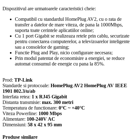
Dispozitivul are urmatoarele caracteristici cheie:
Compatibil cu standardul HomePlug AV2, cu o rata de
transfer a datelor de mare viteza, de pana la 1000Mbps,
suporta toate cerintele aplicatiilor online;
Cu 1 port Gigabit se realizeaza retele prin cablu, securizate
pentru conectarea computerelor, a televizoarelor inteligente
sau a consolelor de gaming;
Functie Plug and Play, nicio configurare necesara;
Prin modul patentat de economisire a energiei, se reduce
automat consumul de energie cu pana la 85%.
Prod:
TP-Link
Standarde si protocoale:
HomePlug AV2 HomePlug AV IEEE
1901 802.3/u/ab
Interfata retea:
1 x RJ45 Gigabit
Distanta transmisie:
max. 300 metri
Temperatura de functionare:
0°C ~ +40°C
Viteza Powerline:
1000 Mbps
Alimentare:
100-240V AC
Dimensiuni:
58 x 42 x 95 mm
Produse similare