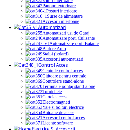
Kituri interfoane
Panouri exterioare
Posturi interioare
Surse de alimentare
Accesorii interfoane
Automatizari
Automatizari usi de Garaj
Automatizare porti Culisante
Automatizare porti Batante
Bariere Auto
Stalpi (bolard)
Accesorii automatizari
Control Acces
Centrale control acces
Cititoare pentru centrale
Controlere stand-alone
Terminale pontaj stand-alone
Turnichete
Cartele acces
Electromagneti
Yale si bolturi electrice
Butoane de acces
Accesorii control acces
Licente software
Electrice Si Accesorii