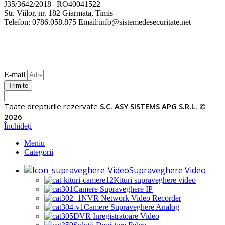
J35/3642/2018 | RO40041522
Str. Viilor, nr. 182 Giarmata, Timis
Telefon: 0786.058.875 Email:info@sistemedesecuritate.net
E-mail
Trimite
Toate drepturile rezervate
S.C. ASY SISTEMS APG S.R.L. ©
2026
Închideți
Meniu
Categorii
Supraveghere Video
Kituri supraveghere video
Camere Supraveghere IP
NVR Network Video Recorder
Camere Supraveghere Analog
DVR Inregistratoare Video