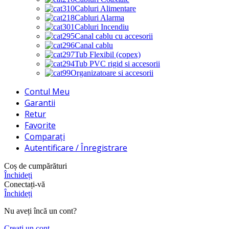
Cabluri Alimentare
Cabluri Alarma
Cabluri Incendiu
Canal cablu cu accesorii
Canal cablu
Tub Flexibil (copex)
Tub PVC rigid si accesorii
Organizatoare si accesorii
Contul Meu
Garantii
Retur
Favorite
Comparați
Autentificare / Înregistrare
Coș de cumpărături
Închideți
Conectați-vă
Închideți
Nu aveți încă un cont?
Creați un cont