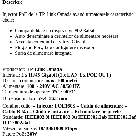
Descriere
Injector PoE de la TP-Link Omada avand urmatoarele caracteristici
cheie:
Compatibilitate cu dispozitive 802.3af/at
Auto-determinare a cerintelor de alimentare necesare
Accepta conexiuni cu viteza Gigabit
Plug and Play, fara configurare necesara
Sursa de alimentare integrata.
Producator:
TP-Link Omada
Interfata:
2 x RJ45 Gigabit (1 x LAN 1 x POE OUT)
Distanta comunicare:
max. 100 metri
Alimentare:
100 ~ 240V AC 50/60 HZ
Temperatura de operare:
0°C ~ 40°C
Dimensiuni:
125  59.4  36.8 mm
Continut cutie:
– Injector POE160S – Cablu de alimentare –
Cablu RJ45 – Ghid de instalare – Kit montare pe perete
Standarde:
IEEE802.3i IEEE802.3u IEEE802.3ab IEEE802.3af
IEEE802.3at
Viteza transmisie:
10/100/1000 Mbps
Putere PoE:
30W