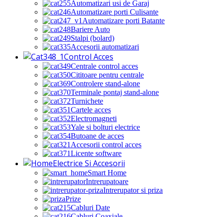
Automatizari usi de Garaj
Automatizare porti Culisante
Automatizare porti Batante
Bariere Auto
Stalpi (bolard)
Accesorii automatizari
Control Acces
Centrale control acces
Cititoare pentru centrale
Controlere stand-alone
Terminale pontaj stand-alone
Turnichete
Cartele acces
Electromagneti
Yale si bolturi electrice
Butoane de acces
Accesorii control acces
Licente software
Electrice Si Accesorii
Smart Home
Intrerupatoare
Intrerupator si priza
Prize
Cabluri Date
Cabluri Coaxiale