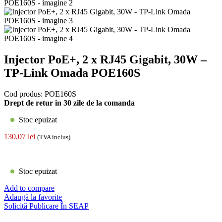
Injector PoE+, 2 x RJ45 Gigabit, 30W –
TP-Link Omada POE160S
Cod produs:
POE160S
Drept de retur in 30 zile de la comanda
Stoc epuizat
130,07
lei
(TVA inclus)
Stoc epuizat
Add to compare
Adaugă la favorite
Solicită Publicare În SEAP