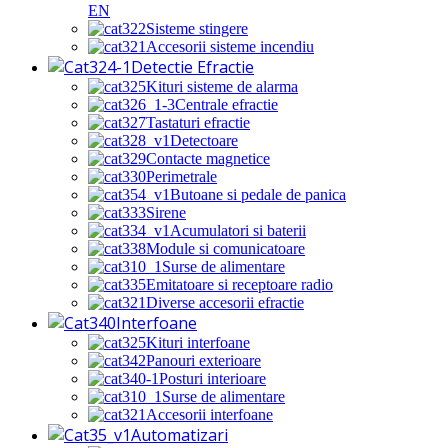
EN
Sisteme stingere
Accesorii sisteme incendiu
Detectie Efractie
Kituri sisteme de alarma
Centrale efractie
Tastaturi efractie
Detectoare
Contacte magnetice
Perimetrale
Butoane si pedale de panica
Sirene
Acumulatori si baterii
Module si comunicatoare
Surse de alimentare
Emitatoare si receptoare radio
Diverse accesorii efractie
Interfoane
Kituri interfoane
Panouri exterioare
Posturi interioare
Surse de alimentare
Accesorii interfoane
Automatizari