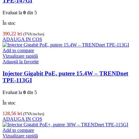
TPE-147GI
Evaluat la
0
din 5
În stoc
390,22
lei
(TVA inclus)
ADAUGA IN COS
Add to compare
Vizualizare rapidă
Adaugă la favorite
Injector Gigabit PoE, putere 15.4W – TRENDnet
TPE-113GI
Evaluat la
0
din 5
În stoc
128,56
lei
(TVA inclus)
ADAUGA IN COS
Add to compare
Vizualizare rapidă