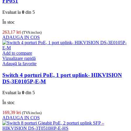
FP051
Evaluat la
0
din 5
În stoc
263,17
lei
(TVA inclus)
ADAUGA IN COS
Add to compare
Vizualizare rapidă
Adaugă la favorite
Switch 4 porturi PoE, 1 port uplink- HIKVISION
DS-3E0105P-E-M
Evaluat la
0
din 5
În stoc
169,39
lei
(TVA inclus)
ADAUGA IN COS