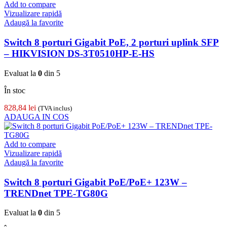
Add to compare
Vizualizare rapidă
Adaugă la favorite
Switch 8 porturi Gigabit PoE, 2 porturi uplink SFP
– HIKVISION DS-3T0510HP-E-HS
Evaluat la
0
din 5
În stoc
828,84
lei
(TVA inclus)
ADAUGA IN COS
Add to compare
Vizualizare rapidă
Adaugă la favorite
Switch 8 porturi Gigabit PoE/PoE+ 123W –
TRENDnet TPE-TG80G
Evaluat la
0
din 5