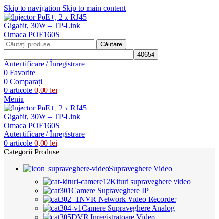
Skip to navigation
Skip to main content
Căutare
Autentificare / Înregistrare
0
Favorite
0
Comparați
0
articole
0,00
lei
Meniu
Autentificare / Înregistrare
0
articole
0,00
lei
Categorii Produse
Supraveghere Video
Kituri supraveghere video
Camere Supraveghere IP
NVR Network Video Recorder
Camere Supraveghere Analog
DVR Inregistratoare Video