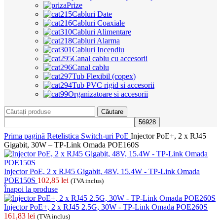
Prize
Cabluri Date
Cabluri Coaxiale
Cabluri Alimentare
Cabluri Alarma
Cabluri Incendiu
Canal cablu cu accesorii
Canal cablu
Tub Flexibil (copex)
Tub PVC rigid si accesorii
Organizatoare si accesorii
Căutare
Prima pagină
Retelistica
Switch-uri PoE
Injector PoE+, 2 x RJ45
Gigabit, 30W – TP-Link Omada POE160S
Injector PoE, 2 x RJ45 Gigabit, 48V, 15.4W - TP-Link Omada
POE150S
102,85
lei
(TVA inclus)
Înapoi la produse
Injector PoE+, 2 x RJ45 2.5G, 30W - TP-Link Omada POE260S
161,83
lei
(TVA inclus)