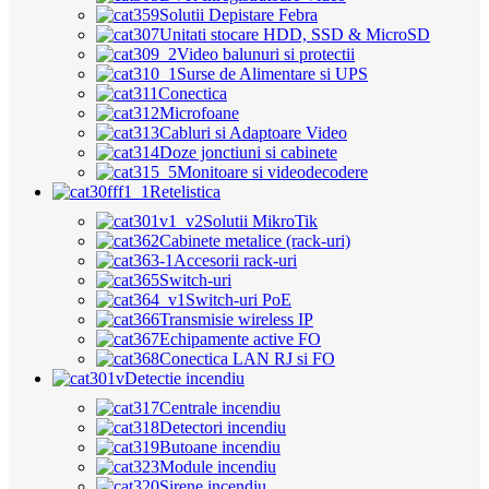
Solutii Depistare Febra
Unitati stocare HDD, SSD & MicroSD
Video balunuri si protectii
Surse de Alimentare si UPS
Conectica
Microfoane
Cabluri si Adaptoare Video
Doze jonctiuni si cabinete
Monitoare si videodecodere
Retelistica
Solutii MikroTik
Cabinete metalice (rack-uri)
Accesorii rack-uri
Switch-uri
Switch-uri PoE
Transmisie wireless IP
Echipamente active FO
Conectica LAN RJ si FO
Detectie incendiu
Centrale incendiu
Detectori incendiu
Butoane incendiu
Module incendiu
Sirene incendiu