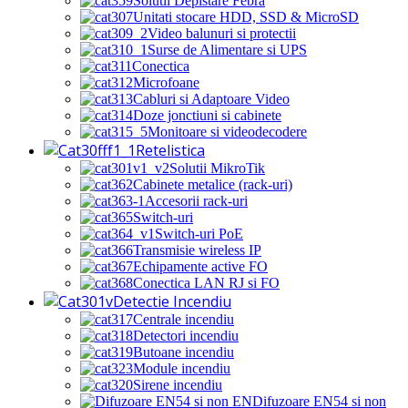
Solutii Depistare Febra
Unitati stocare HDD, SSD & MicroSD
Video balunuri si protectii
Surse de Alimentare si UPS
Conectica
Microfoane
Cabluri si Adaptoare Video
Doze jonctiuni si cabinete
Monitoare si videodecodere
Retelistica
Solutii MikroTik
Cabinete metalice (rack-uri)
Accesorii rack-uri
Switch-uri
Switch-uri PoE
Transmisie wireless IP
Echipamente active FO
Conectica LAN RJ si FO
Detectie Incendiu
Centrale incendiu
Detectori incendiu
Butoane incendiu
Module incendiu
Sirene incendiu
Difuzoare EN54 si non