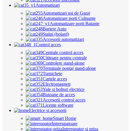
Automatizari
Automatizari usi de Garaj
Automatizare porti Culisante
Automatizare porti Batante
Bariere Auto
Stalpi (bolard)
Accesorii automatizari
Control acces
Centrale control acces
Cititoare pentru centrale
Controlere stand-alone
Terminale pontaj stand-alone
Turnichete
Cartele acces
Electromagneti
Yale si bolturi electrice
Butoane de acces
Accesorii control acces
Licente software
Electrice si accesorii
Smart Home
Intrerupatoare
Intrerupator si priza