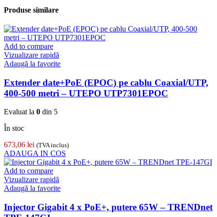
Produse similare
Add to compare
Vizualizare rapidă
Adaugă la favorite
Extender date+PoE (EPOC) pe cablu Coaxial/UTP,
400-500 metri – UTEPO UTP7301EPOC
Evaluat la
0
din 5
În stoc
673,06
lei
(TVA inclus)
ADAUGA IN COS
Add to compare
Vizualizare rapidă
Adaugă la favorite
Injector Gigabit 4 x PoE+, putere 65W – TRENDnet