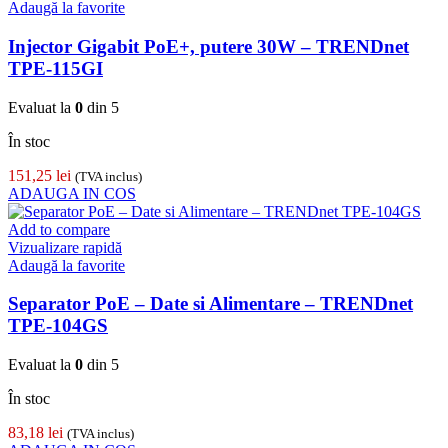
Adaugă la favorite
Injector Gigabit PoE+, putere 30W – TRENDnet
TPE-115GI
Evaluat la
0
din 5
În stoc
151,25
lei
(TVA inclus)
ADAUGA IN COS
Add to compare
Vizualizare rapidă
Adaugă la favorite
Separator PoE – Date si Alimentare – TRENDnet
TPE-104GS
Evaluat la
0
din 5
În stoc
83,18
lei
(TVA inclus)