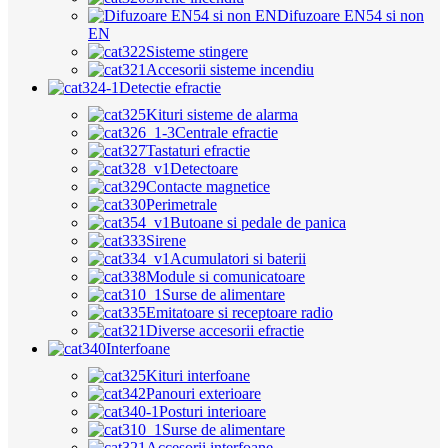
Difuzoare EN54 si non
EN
Sisteme stingere
Accesorii sisteme incendiu
Detectie efractie
Kituri sisteme de alarma
Centrale efractie
Tastaturi efractie
Detectoare
Contacte magnetice
Perimetrale
Butoane si pedale de panica
Sirene
Acumulatori si baterii
Module si comunicatoare
Surse de alimentare
Emitatoare si receptoare radio
Diverse accesorii efractie
Interfoane
Kituri interfoane
Panouri exterioare
Posturi interioare
Surse de alimentare
Accesorii interfoane