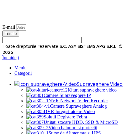
E-mail
Trimite
Toate drepturile rezervate
S.C. ASY SISTEMS APG S.R.L. ©
2026
Închideți
Meniu
Categorii
Supraveghere Video
Kituri supraveghere video
Camere Supraveghere IP
NVR Network Video Recorder
Camere Supraveghere Analog
DVR Inregistratoare Video
Solutii Depistare Febra
Unitati stocare HDD, SSD & MicroSD
Video balunuri si protectii
Surse de Alimentare si UPS