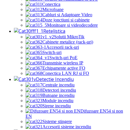
Conectica
Microfoane
Cabluri si Adaptoare Video
Doze jonctiuni si cabinete
Monitoare si videodecodere
Retelistica
Solutii MikroTik
Cabinete metalice (rack-uri)
Accesorii rack-uri
Switch-uri
Switch-uri PoE
Transmisie wireless IP
Echipamente active FO
Conectica LAN RJ si FO
Detectie Incendiu
Centrale incendiu
Detectori incendiu
Butoane incendiu
Module incendiu
Sirene incendiu
Difuzoare EN54 si non
EN
Sisteme stingere
Accesorii sisteme incendiu