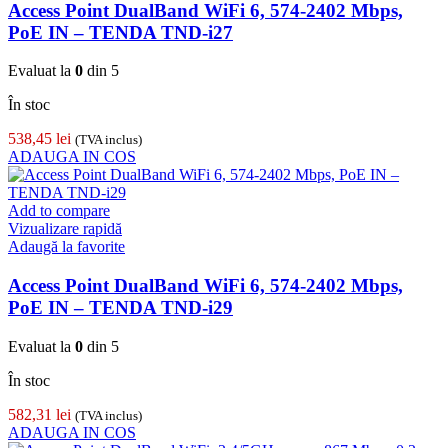
Access Point DualBand WiFi 6, 574-2402 Mbps,
PoE IN – TENDA TND-i27
Evaluat la
0
din 5
În stoc
538,45
lei
(TVA inclus)
ADAUGA IN COS
Add to compare
Vizualizare rapidă
Adaugă la favorite
Access Point DualBand WiFi 6, 574-2402 Mbps,
PoE IN – TENDA TND-i29
Evaluat la
0
din 5
În stoc
582,31
lei
(TVA inclus)
ADAUGA IN COS