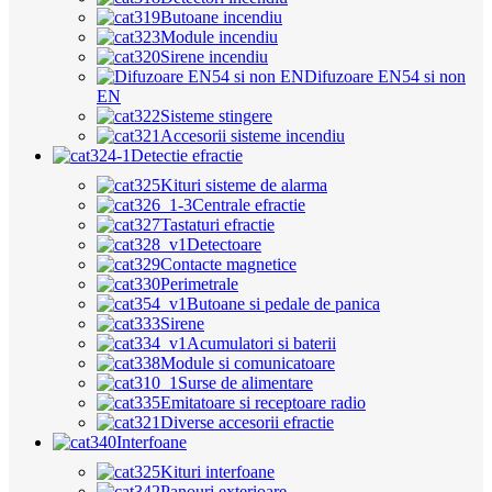
Butoane incendiu
Module incendiu
Sirene incendiu
Difuzoare EN54 si non
EN
Sisteme stingere
Accesorii sisteme incendiu
Detectie efractie
Kituri sisteme de alarma
Centrale efractie
Tastaturi efractie
Detectoare
Contacte magnetice
Perimetrale
Butoane si pedale de panica
Sirene
Acumulatori si baterii
Module si comunicatoare
Surse de alimentare
Emitatoare si receptoare radio
Diverse accesorii efractie
Interfoane
Kituri interfoane
Panouri exterioare