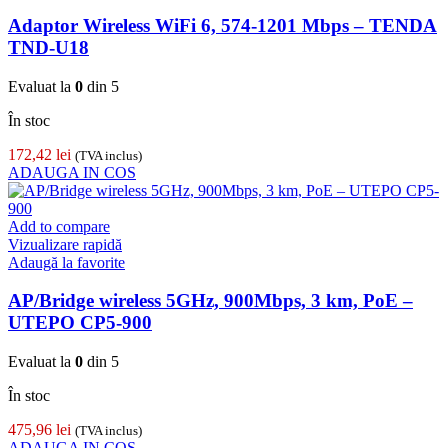
Adaptor Wireless WiFi 6, 574-1201 Mbps – TENDA
TND-U18
Evaluat la
0
din 5
În stoc
172,42
lei
(TVA inclus)
ADAUGA IN COS
Add to compare
Vizualizare rapidă
Adaugă la favorite
AP/Bridge wireless 5GHz, 900Mbps, 3 km, PoE –
UTEPO CP5-900
Evaluat la
0
din 5
În stoc
475,96
lei
(TVA inclus)
ADAUGA IN COS