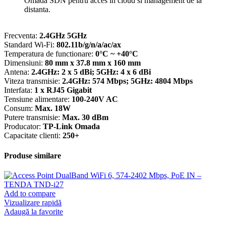
Omada SDN pentru acces in cloud si management de la
distanta.
Frecventa:
2.4GHz 5GHz
Standard Wi-Fi:
802.11b/g/n/a/ac/ax
Temperatura de functionare:
0°C ~ +40°C
Dimensiuni:
80 mm x 37.8 mm x 160 mm
Antena:
2.4GHz: 2 x 5 dBi; 5GHz: 4 x 6 dBi
Viteza transmisie:
2.4GHz: 574 Mbps; 5GHz: 4804 Mbps
Interfata:
1 x RJ45 Gigabit
Tensiune alimentare:
100-240V AC
Consum:
Max. 18W
Putere transmisie:
Max. 30 dBm
Producator:
TP-Link Omada
Capacitate clienti:
250+
Produse similare
Add to compare
Vizualizare rapidă
Adaugă la favorite