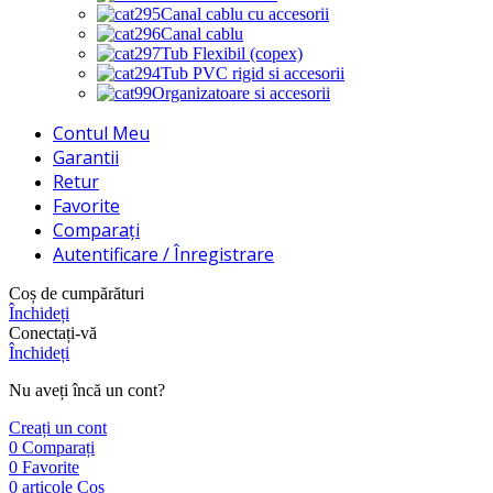
Canal cablu cu accesorii
Canal cablu
Tub Flexibil (copex)
Tub PVC rigid si accesorii
Organizatoare si accesorii
Contul Meu
Garantii
Retur
Favorite
Comparați
Autentificare / Înregistrare
Coș de cumpărături
Închideți
Conectați-vă
Închideți
Nu aveți încă un cont?
Creați un cont
0
Comparați
0
Favorite
0
articole
Coș