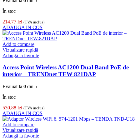
Evaluat la
0
din 5
În stoc
214,77
lei
(TVA inclus)
ADAUGA IN COS
Add to compare
Vizualizare rapidă
Adaugă la favorite
Access Point Wireless AC1200 Dual Band PoE de
interior – TRENDnet TEW-821DAP
Evaluat la
0
din 5
În stoc
530,88
lei
(TVA inclus)
ADAUGA IN COS
Add to compare
Vizualizare rapidă
Adaugă la favorite