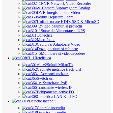
NVR Network Video Recorder
Camere Supraveghere Analog
DVR Inregistratoare Video
Solutii Depistare Febra
Unitati stocare HDD, SSD & MicroSD
Video balunuri si protectii
Surse de Alimentare si UPS
Conectica
Microfoane
Cabluri si Adaptoare Video
Doze jonctiuni si cabinete
Monitoare si videodecodere
Retelistica
Solutii MikroTik
Cabinete metalice (rack-uri)
Accesorii rack-uri
Switch-uri
Switch-uri PoE
Transmisie wireless IP
Echipamente active FO
Conectica LAN RJ si FO
Detectie incendiu
Centrale incendiu
Detectori incendiu