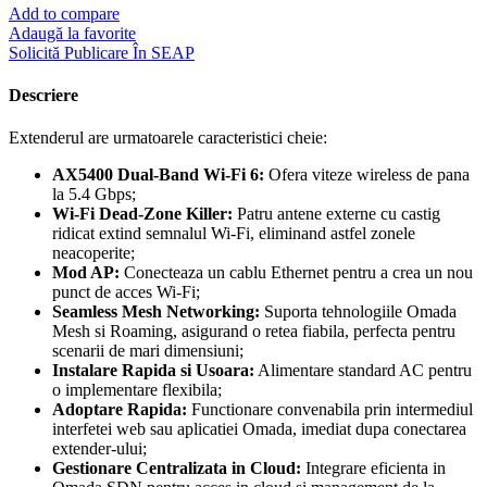
Add to compare
Adaugă la favorite
Solicită Publicare În SEAP
Descriere
Extenderul are urmatoarele caracteristici cheie:
AX5400 Dual-Band Wi-Fi 6:
Ofera viteze wireless de pana
la 5.4 Gbps;
Wi-Fi Dead-Zone Killer:
Patru antene externe cu castig
ridicat extind semnalul Wi-Fi, eliminand astfel zonele
neacoperite;
Mod AP:
Conecteaza un cablu Ethernet pentru a crea un nou
punct de acces Wi-Fi;
Seamless Mesh Networking:
Suporta tehnologiile Omada
Mesh si Roaming, asigurand o retea fiabila, perfecta pentru
scenarii de mari dimensiuni;
Instalare Rapida si Usoara:
Alimentare standard AC pentru
o implementare flexibila;
Adoptare Rapida:
Functionare convenabila prin intermediul
interfetei web sau aplicatiei Omada, imediat dupa conectarea
extender-ului;
Gestionare Centralizata in Cloud:
Integrare eficienta in