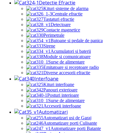
Detectie Efractie
Kituri sisteme de alarma
Centrale efractie
Tastaturi efractie
Detectoare
Contacte magnetice
Perimetrale
Butoane si pedale de panica
Sirene
Acumulatori si baterii
Module si comunicatoare
Surse de alimentare
Emitatoare si receptoare radio
Diverse accesorii efractie
Interfoane
Kituri interfoane
Panouri exterioare
Posturi interioare
Surse de alimentare
Accesorii interfoane
Automatizari
Automatizari usi de Garaj
Automatizare porti Culisante
Automatizare porti Batante