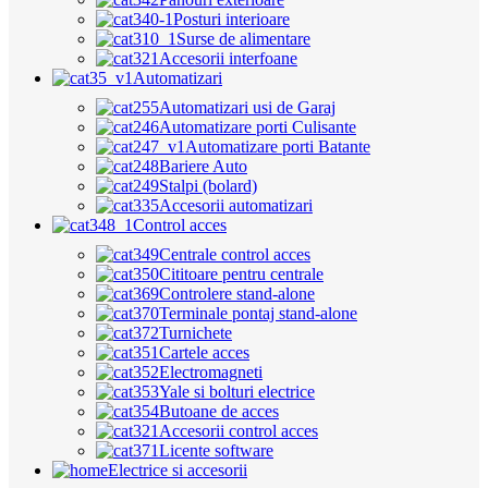
Posturi interioare
Surse de alimentare
Accesorii interfoane
Automatizari
Automatizari usi de Garaj
Automatizare porti Culisante
Automatizare porti Batante
Bariere Auto
Stalpi (bolard)
Accesorii automatizari
Control acces
Centrale control acces
Cititoare pentru centrale
Controlere stand-alone
Terminale pontaj stand-alone
Turnichete
Cartele acces
Electromagneti
Yale si bolturi electrice
Butoane de acces
Accesorii control acces
Licente software
Electrice si accesorii