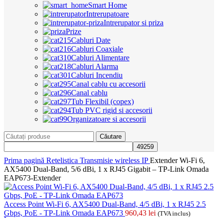
Smart Home
Intrerupatoare
Intrerupator si priza
Prize
Cabluri Date
Cabluri Coaxiale
Cabluri Alimentare
Cabluri Alarma
Cabluri Incendiu
Canal cablu cu accesorii
Canal cablu
Tub Flexibil (copex)
Tub PVC rigid si accesorii
Organizatoare si accesorii
Căutare
Prima pagină
Retelistica
Transmisie wireless IP
Extender Wi-Fi 6,
AX5400 Dual-Band, 5/6 dBi, 1 x RJ45 Gigabit – TP-Link Omada
EAP673-Extender
Access Point Wi-Fi 6, AX5400 Dual-Band, 4/5 dBi, 1 x RJ45 2.5
Gbps, PoE - TP-Link Omada EAP673
960,43
lei
(TVA inclus)