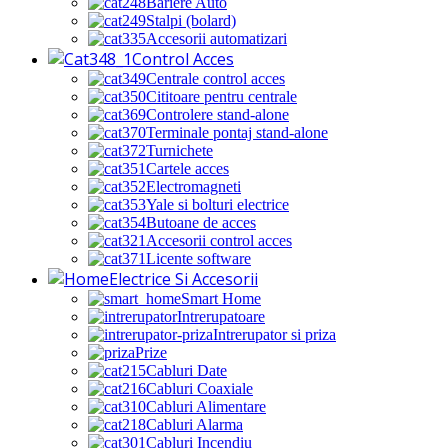
Bariere Auto
Stalpi (bolard)
Accesorii automatizari
Control Acces
Centrale control acces
Cititoare pentru centrale
Controlere stand-alone
Terminale pontaj stand-alone
Turnichete
Cartele acces
Electromagneti
Yale si bolturi electrice
Butoane de acces
Accesorii control acces
Licente software
Electrice Si Accesorii
Smart Home
Intrerupatoare
Intrerupator si priza
Prize
Cabluri Date
Cabluri Coaxiale
Cabluri Alimentare
Cabluri Alarma
Cabluri Incendiu