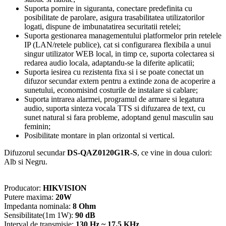
Suporta pornire in siguranta, conectare predefinita cu
posibilitate de parolare, asigura trasabilitatea utilizatorilor
logati, dispune de imbunatatirea securitatii retelei;
Suporta gestionarea managementului platformelor prin retelele
IP (LAN/retele publice), cat si configurarea flexibila a unui
singur utilizator WEB local, in timp ce, suporta colectarea si
redarea audio locala, adaptandu-se la diferite aplicatii;
Suporta iesirea cu rezistenta fixa si i se poate conectat un
difuzor secundar extern pentru a extinde zona de acoperire a
sunetului, economisind costurile de instalare si cablare;
Suporta intrarea alarmei, programul de armare si legatura
audio, suporta sinteza vocala TTS si difuzarea de text, cu
sunet natural si fara probleme, adoptand genul masculin sau
feminin;
Posibilitate montare in plan orizontal si vertical.
Difuzorul secundar
DS-QAZ0120G1R-S
, ce vine in doua culori:
Alb si Negru.
Producator:
HIKVISION
Putere maxima:
20W
Impedanta nominala:
8 Ohm
Sensibilitate(1m 1W):
90 dB
Interval de transmisie:
130 Hz ~ 17.5 KHz