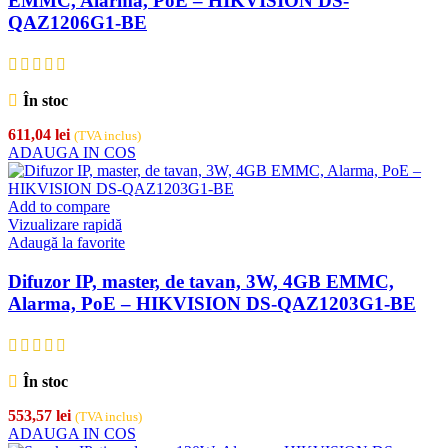
EMMC, Alarma, PoE – HIKVISION DS-
QAZ1206G1-BE
În stoc
611,04
lei
(TVA inclus)
ADAUGA IN COS
Add to compare
Vizualizare rapidă
Adaugă la favorite
Difuzor IP, master, de tavan, 3W, 4GB EMMC,
Alarma, PoE – HIKVISION DS-QAZ1203G1-BE
În stoc
553,57
lei
(TVA inclus)
ADAUGA IN COS