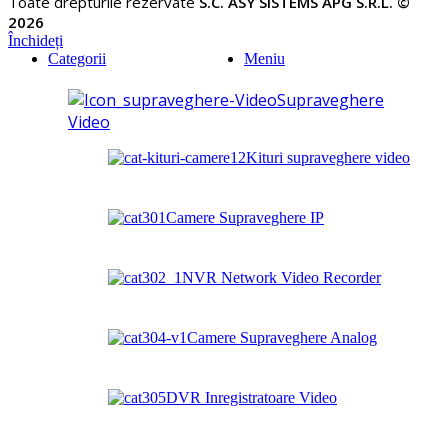
Toate drepturile rezervate
S.C. ASY SISTEMS APG S.R.L. ©
2026
Închideți
Categorii
Meniu
Supraveghere
Video
Kituri supraveghere video
Camere Supraveghere IP
NVR Network Video Recorder
Camere Supraveghere Analog
DVR Inregistratoare Video