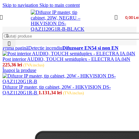
Skip to navigation
Skip to main content
0,00
Le
Prima pagină
Detectie incendiu
Difuzoare EN54 si non EN
Post interior AUDIO, TOUCH semiduplex - ELECTRA IA.04N
225,36
lei
(TVA inclus)
Înapoi la produse
Difuzor IP master, tip cabinet, 20W - HIKVISION DS-
QAZ1120G1R-B
1.131,34
lei
(TVA inclus)