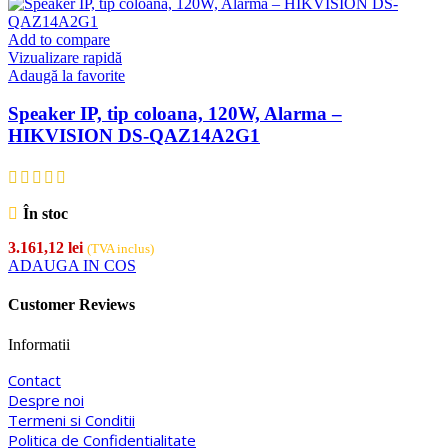
Add to compare
Vizualizare rapidă
Adaugă la favorite
Speaker IP, tip coloana, 120W, Alarma –
HIKVISION DS-QAZ14A2G1
În stoc
3.161,12
lei
(TVA inclus)
ADAUGA IN COS
Customer Reviews
Informatii
Contact
Despre noi
Termeni si Conditii
Politica de Confidentialitate