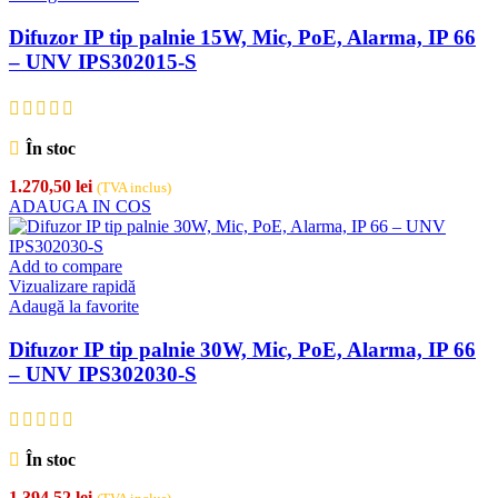
Difuzor IP tip palnie 15W, Mic, PoE, Alarma, IP 66
– UNV IPS302015-S
În stoc
1.270,50
lei
(TVA inclus)
ADAUGA IN COS
Add to compare
Vizualizare rapidă
Adaugă la favorite
Difuzor IP tip palnie 30W, Mic, PoE, Alarma, IP 66
– UNV IPS302030-S
În stoc
1.394,52
lei