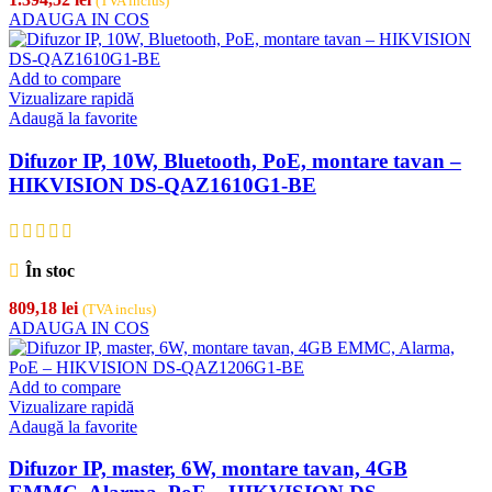
(TVA inclus)
ADAUGA IN COS
Add to compare
Vizualizare rapidă
Adaugă la favorite
Difuzor IP, 10W, Bluetooth, PoE, montare tavan –
HIKVISION DS-QAZ1610G1-BE
În stoc
809,18
lei
(TVA inclus)
ADAUGA IN COS
Add to compare
Vizualizare rapidă
Adaugă la favorite
Difuzor IP, master, 6W, montare tavan, 4GB