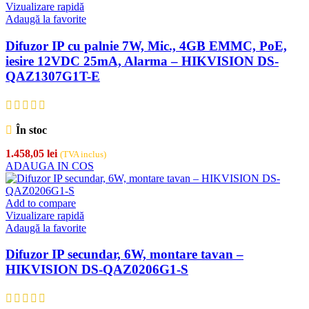
Vizualizare rapidă
Adaugă la favorite
Difuzor IP cu palnie 7W, Mic., 4GB EMMC, PoE,
iesire 12VDC 25mA, Alarma – HIKVISION DS-
QAZ1307G1T-E
În stoc
1.458,05
lei
(TVA inclus)
ADAUGA IN COS
Add to compare
Vizualizare rapidă
Adaugă la favorite
Difuzor IP secundar, 6W, montare tavan –
HIKVISION DS-QAZ0206G1-S