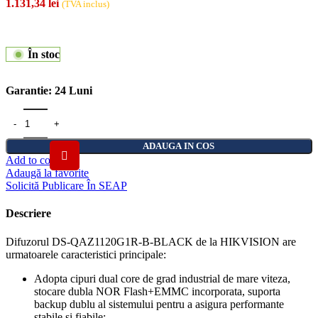
1.131,34
lei
(TVA inclus)
În stoc
Garantie:
24 Luni
Cantitate Difuzor IP master, tip cabinet, 20W, NEGRU - HIK
ADAUGA IN COS
Add to compare
Adaugă la favorite
Solicită Publicare În SEAP
Descriere
Difuzorul DS-QAZ1120G1R-B-BLACK de la HIKVISION are
urmatoarele caracteristici principale:
Adopta cipuri dual core de grad industrial de mare viteza,
stocare dubla NOR Flash+EMMC incorporata, suporta
backup dublu al sistemului pentru a asigura performante
stabile si fiabile;