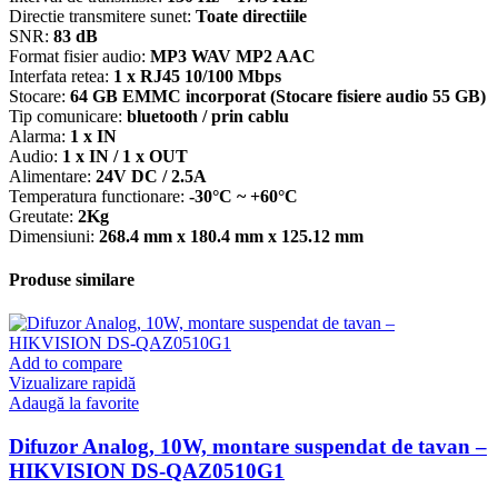
Directie transmitere sunet:
Toate directiile
SNR:
83 dB
Format fisier audio:
MP3 WAV MP2 AAC
Interfata retea:
1 x RJ45 10/100 Mbps
Stocare:
64 GB EMMC incorporat (Stocare fisiere audio 55 GB)
Tip comunicare:
bluetooth / prin cablu
Alarma:
1 x IN
Audio:
1 x IN / 1 x OUT
Alimentare:
24V DC / 2.5A
Temperatura functionare:
-30°C ~ +60°C
Greutate:
2Kg
Dimensiuni:
268.4 mm x 180.4 mm x 125.12 mm
Produse similare
Add to compare
Vizualizare rapidă
Adaugă la favorite
Difuzor Analog, 10W, montare suspendat de tavan –
HIKVISION DS-QAZ0510G1