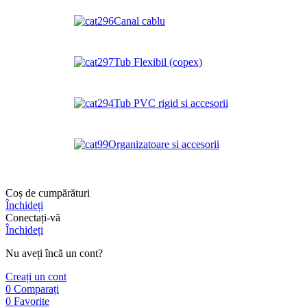
Canal cablu
Tub Flexibil (copex)
Tub PVC rigid si accesorii
Organizatoare si accesorii
Coș de cumpărături
Închideți
Conectați-vă
Închideți
Nu aveți încă un cont?
Creați un cont
0
Comparați
0
Favorite