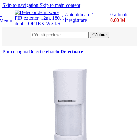
Skip to navigation
Skip to main content
Autentificare /
0
articole
Înregistrare
0,00
lei
Meniu
Căutare
Prima pagină
Detectie efractie
Detectoare