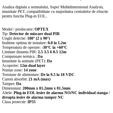
Analiza digitala a semnalului, Super Multidimensional Analysis,
imunitate PET, compatibilitate cu majoritatea centralelor de efractie
pentru functia Plug-in EOL.
Model / producator:
OPTEX
Tip:
Detector de miscare dual PIR
Unghi detectie:
180° (2 x 90°)
Inaltime optima de instalare:
0.8 la 1.2m
Temperatura de operare:
-30°C la +60°C
Limitare distanta PIR:
2.5 3.5 6 8.5 12m
Compensare termica :
Da
Imunitate la animale (PET):
Da
Acoperire:
12m dual layer
Numar zone:
14 zone
Tensiune de alimentare:
De la 9.5 la 18 VDC
Curent absorbit:
21 mA (max)
Tamper:
Da
Dimensiuni:
200mm x 81.2mm x 81.5mm
Altele:
Plug-in EOL iesire de alarma NO/NC individual stanga /
dreapta iesire de alarma tamper NC
Clasa protectie:
IP55