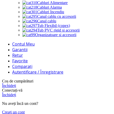
Cabluri Alimentare
Cabluri Alarma
Cabluri Incendiu
Canal cablu cu accesorii
Canal cablu
Tub Flexibil (copex)
Tub PVC rigid si accesorii
Organizatoare si accesorii
Contul Meu
Garantii
Retur
Favorite
Comparați
Autentificare / Înregistrare
Coș de cumpărături
Închideți
Conectați-vă
Închideți
Nu aveți încă un cont?
Creați un cont