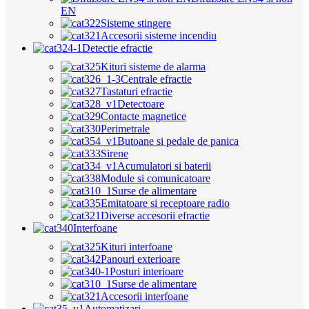
EN
Sisteme stingere
Accesorii sisteme incendiu
Detectie efractie
Kituri sisteme de alarma
Centrale efractie
Tastaturi efractie
Detectoare
Contacte magnetice
Perimetrale
Butoane si pedale de panica
Sirene
Acumulatori si baterii
Module si comunicatoare
Surse de alimentare
Emitatoare si receptoare radio
Diverse accesorii efractie
Interfoane
Kituri interfoane
Panouri exterioare
Posturi interioare
Surse de alimentare
Accesorii interfoane
Automatizari