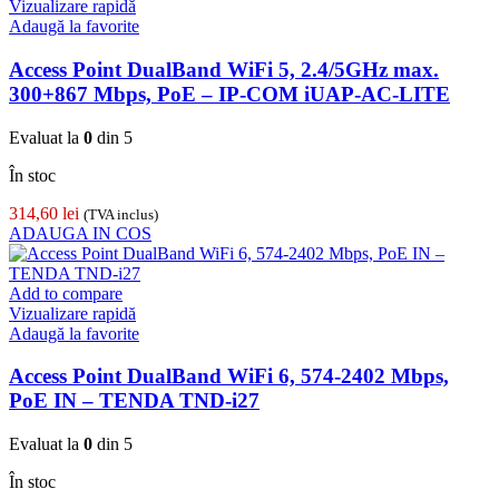
Vizualizare rapidă
Adaugă la favorite
Access Point DualBand WiFi 5, 2.4/5GHz max.
300+867 Mbps, PoE – IP-COM iUAP-AC-LITE
Evaluat la
0
din 5
În stoc
314,60
lei
(TVA inclus)
ADAUGA IN COS
Add to compare
Vizualizare rapidă
Adaugă la favorite
Access Point DualBand WiFi 6, 574-2402 Mbps,
PoE IN – TENDA TND-i27
Evaluat la
0
din 5
În stoc