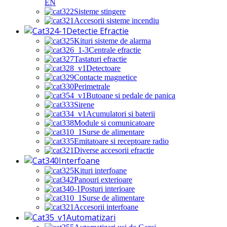
EN
Sisteme stingere
Accesorii sisteme incendiu
Detectie Efractie
Kituri sisteme de alarma
Centrale efractie
Tastaturi efractie
Detectoare
Contacte magnetice
Perimetrale
Butoane si pedale de panica
Sirene
Acumulatori si baterii
Module si comunicatoare
Surse de alimentare
Emitatoare si receptoare radio
Diverse accesorii efractie
Interfoane
Kituri interfoane
Panouri exterioare
Posturi interioare
Surse de alimentare
Accesorii interfoane
Automatizari