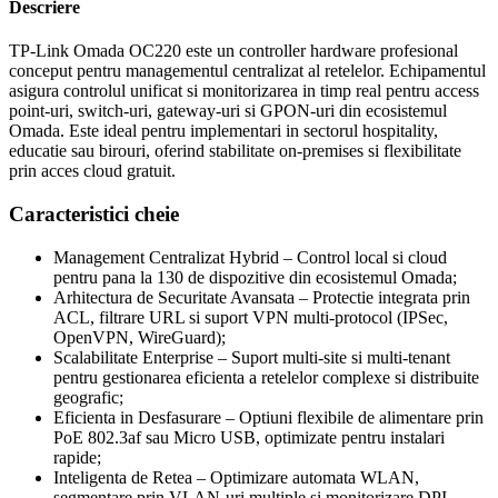
Descriere
TP-Link Omada OC220 este un controller hardware profesional
conceput pentru managementul centralizat al retelelor
.
Echipamentul
asigura controlul unificat si monitorizarea in timp real pentru access
point-uri, switch-uri, gateway-uri si GPON-uri din ecosistemul
Omada
.
Este ideal pentru implementari in sectorul hospitality,
educatie sau birouri, oferind stabilitate on-premises si flexibilitate
prin acces cloud gratuit
.
Caracteristici cheie
Management Centralizat Hybrid
– Control local si cloud
pentru pana la 130 de dispozitive din ecosistemul Omada
;
Arhitectura de Securitate Avansata
– Protectie integrata prin
ACL, filtrare URL si suport VPN multi-protocol (IPSec,
OpenVPN, WireGuard)
;
Scalabilitate Enterprise
– Suport multi-site si multi-tenant
pentru gestionarea eficienta a retelelor complexe si distribuite
geografic
;
Eficienta in Desfasurare
– Optiuni flexibile de alimentare prin
PoE 802.3af sau Micro USB, optimizate pentru instalari
rapide
;
Inteligenta de Retea
– Optimizare automata WLAN,
segmentare prin VLAN-uri multiple si monitorizare DPI