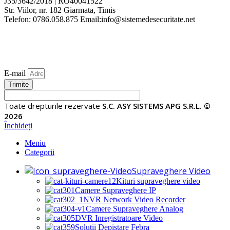
J35/3642/2018 | RO40041522
Str. Viilor, nr. 182 Giarmata, Timis
Telefon: 0786.058.875 Email:info@sistemedesecuritate.net
E-mail
Trimite
Toate drepturile rezervate
S.C. ASY SISTEMS APG S.R.L. ©
2026
Închideți
Meniu
Categorii
Supraveghere Video
Kituri supraveghere video
Camere Supraveghere IP
NVR Network Video Recorder
Camere Supraveghere Analog
DVR Inregistratoare Video
Solutii Depistare Febra