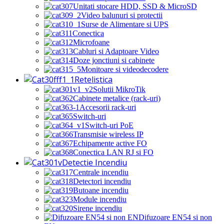
Unitati stocare HDD, SSD & MicroSD
Video balunuri si protectii
Surse de Alimentare si UPS
Conectica
Microfoane
Cabluri si Adaptoare Video
Doze jonctiuni si cabinete
Monitoare si videodecodere
Retelistica
Solutii MikroTik
Cabinete metalice (rack-uri)
Accesorii rack-uri
Switch-uri
Switch-uri PoE
Transmisie wireless IP
Echipamente active FO
Conectica LAN RJ si FO
Detectie Incendiu
Centrale incendiu
Detectori incendiu
Butoane incendiu
Module incendiu
Sirene incendiu
Difuzoare EN54 si non