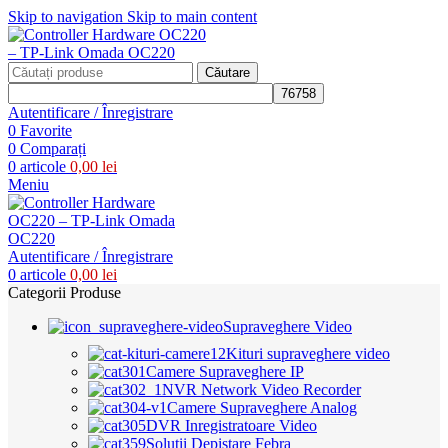
Skip to navigation
Skip to main content
Căutare
Autentificare / Înregistrare
0
Favorite
0
Comparați
0
articole
0,00
lei
Meniu
Autentificare / Înregistrare
0
articole
0,00
lei
Categorii Produse
Supraveghere Video
Kituri supraveghere video
Camere Supraveghere IP
NVR Network Video Recorder
Camere Supraveghere Analog
DVR Inregistratoare Video
Solutii Depistare Febra