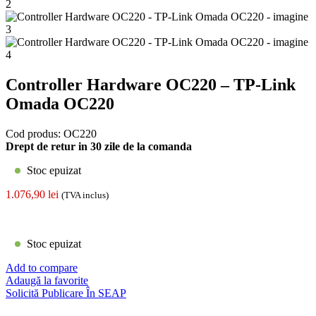
Controller Hardware OC220 – TP-Link
Omada OC220
Cod produs:
OC220
Drept de retur in 30 zile de la comanda
Stoc epuizat
1.076,90
lei
(TVA inclus)
Stoc epuizat
Add to compare
Adaugă la favorite
Solicită Publicare În SEAP