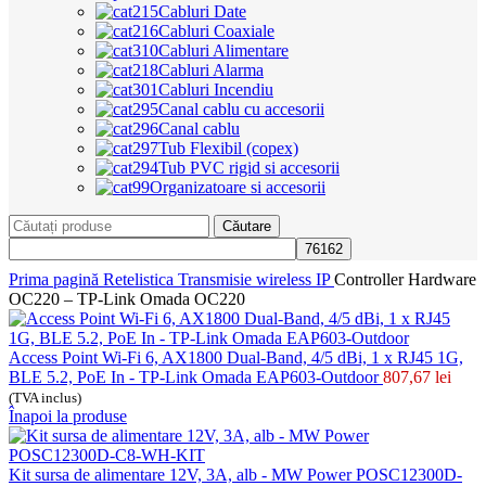
Cabluri Date
Cabluri Coaxiale
Cabluri Alimentare
Cabluri Alarma
Cabluri Incendiu
Canal cablu cu accesorii
Canal cablu
Tub Flexibil (copex)
Tub PVC rigid si accesorii
Organizatoare si accesorii
Căutare
Prima pagină
Retelistica
Transmisie wireless IP
Controller Hardware
OC220 – TP-Link Omada OC220
Access Point Wi-Fi 6, AX1800 Dual-Band, 4/5 dBi, 1 x RJ45 1G,
BLE 5.2, PoE In - TP-Link Omada EAP603-Outdoor
807,67
lei
(TVA inclus)
Înapoi la produse
Kit sursa de alimentare 12V, 3A, alb - MW Power POSC12300D-