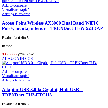
Add to compare
Vizualizare rapidă
Adaugă la favorite
Access Point Wireless AX3000 Dual Band WiFi 6
PoE+, montaj interior – TRENDnet TEW-923DAP
Evaluat la
0
din 5
În stoc
833,38
lei
(TVA inclus)
ADAUGA IN COS
Add to compare
Vizualizare rapidă
Adaugă la favorite
Adaptor USB 3.0 la Gigabit, Hub USB –
TRENDnet TU3-ETGH3
Evaluat la
0
din 5