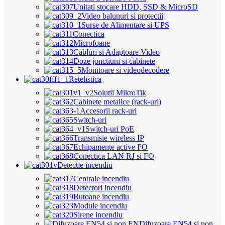
Unitati stocare HDD, SSD & MicroSD
Video balunuri si protectii
Surse de Alimentare si UPS
Conectica
Microfoane
Cabluri si Adaptoare Video
Doze jonctiuni si cabinete
Monitoare si videodecodere
Retelistica
Solutii MikroTik
Cabinete metalice (rack-uri)
Accesorii rack-uri
Switch-uri
Switch-uri PoE
Transmisie wireless IP
Echipamente active FO
Conectica LAN RJ si FO
Detectie incendiu
Centrale incendiu
Detectori incendiu
Butoane incendiu
Module incendiu
Sirene incendiu
Difuzoare EN54 si non