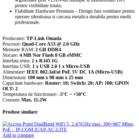
pentru vizibilitate totala
;
Fiabilitate Hardware Premium
– Design fara ventilator pentru
operare silentioasa si carcasa metalica durabila pentru medii
profesionale
.
Producator:
TP-Link Omada
Procesor:
Quad-Core A53 @ 2.0 GHz
Memorie RAM:
2 GB DDR4
Stocare:
4 MB Nor Flash 8 GB eMMC
Interfata retea:
2 x RJ45 1G
Interfata USB:
1 x USB 2.0 1 x Micro-USB
Alimentare:
IEEE 802.3af/at PoE 5V DC 1A (Micro-USB)
Dimensiuni:
100 mm x 98 mm x 25 mm
Capacitate hardware:
Router: 10; Switch: 20; AP: 100; GPON
OLT: 2
Temperatura de functionare:
-5°C ~ +50°C
Consum:
Max. 11.2W
Produse similare
Add to compare