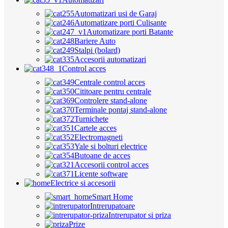
Automatizari usi de Garaj
Automatizare porti Culisante
Automatizare porti Batante
Bariere Auto
Stalpi (bolard)
Accesorii automatizari
Control acces
Centrale control acces
Cititoare pentru centrale
Controlere stand-alone
Terminale pontaj stand-alone
Turnichete
Cartele acces
Electromagneti
Yale si bolturi electrice
Butoane de acces
Accesorii control acces
Licente software
Electrice si accesorii
Smart Home
Intrerupatoare
Intrerupator si priza
Prize