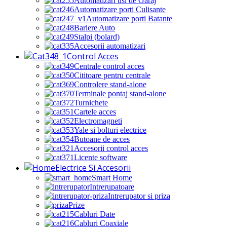
Automatizari usi de Garaj
Automatizare porti Culisante
Automatizare porti Batante
Bariere Auto
Stalpi (bolard)
Accesorii automatizari
Control Acces
Centrale control acces
Cititoare pentru centrale
Controlere stand-alone
Terminale pontaj stand-alone
Turnichete
Cartele acces
Electromagneti
Yale si bolturi electrice
Butoane de acces
Accesorii control acces
Licente software
Electrice Si Accesorii
Smart Home
Intrerupatoare
Intrerupator si priza
Prize
Cabluri Date
Cabluri Coaxiale