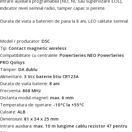
intrare auxiliara programabila (NO, NC sau supervizare EOL),
indicator nivel semnal radio, tamper capac si perete.
Durata de viata a baterieri de pana la 8 ani, LED calitate semnal.
Model / producator:
DSC
Tip:
Contact magnetic wireless
Compatibilitate cu centralele:
PowerSeries NEO PowerSeries
PRO Qolsys
Tamper:
DA dublu
Alimentare:
3 Vcc baterie litiu CR123A
Durata de viata baterie:
8 ani
Frecventa:
868 MHz
Distanta modul-magnet:
max. 6 mm
Temperatura de operare:
-10°C la +55°C
Culoare:
ALB
Dimensiuni:
81 x 34 x 25 mm
Intrare auxiliara:
max. 10 m lungime cablu rezistor 47 pentru