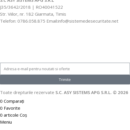
J35/3642/2018 | RO40041522
Str. Viilor, nr. 182 Giarmata, Timis
Telefon: 0786.058.875 Email:info@sistemedesecuritate.net
Trimite
Toate drepturile rezervate
S.C. ASY SISTEMS APG S.R.L. © 2026
0
Comparați
0
Favorite
0
articole
Coș
Meniu