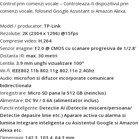
Control prin comenzi vocale – Controleaza-ti dispozitivul prin
comenzi vocale, folosind Google Assistant si Amazon Alexa.
Model / producator:
TP-Link
Rezolutie:
2K (2304 x 1296) @15fps
Compresie video:
H.264
Senzor imagine:
F2.0 @ CMOS cu scanare progresiva de 1/2.8′
Distanta IR:
max. 30 metri
Lentila:
3.9 mm unghi vizualizare 100°
Wi-fi:
IEEE802.11b 802.11g 802.11n 2.4Ghz
Audio:
microfon si difuzor incorporate comunicare
bidirectionala
Inregistrare:
Micro SD pana la 512 GB (neinclus)
Alimentare:
DC 9V / 0.6A (alimentator inclus)
Functii inteligente:
Detectie AI (Detectie miscare/persoana/
Detectie depasire linie etc.) Aparare activa cu alarma si
lumina Integrare inteligenta cu Asistentul Google si Amazon
Alexa etc.
Dimensiuni:
142.3  103.4  64.3 mm