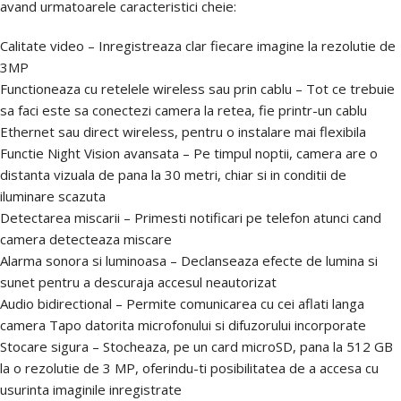
avand urmatoarele caracteristici cheie:
Calitate video – Inregistreaza clar fiecare imagine la rezolutie de
3MP
Functioneaza cu retelele wireless sau prin cablu – Tot ce trebuie
sa faci este sa conectezi camera la retea, fie printr-un cablu
Ethernet sau direct wireless, pentru o instalare mai flexibila
Functie Night Vision avansata – Pe timpul noptii, camera are o
distanta vizuala de pana la 30 metri, chiar si in conditii de
iluminare scazuta
Detectarea miscarii – Primesti notificari pe telefon atunci cand
camera detecteaza miscare
Alarma sonora si luminoasa – Declanseaza efecte de lumina si
sunet pentru a descuraja accesul neautorizat
Audio bidirectional – Permite comunicarea cu cei aflati langa
camera Tapo datorita microfonului si difuzorului incorporate
Stocare sigura – Stocheaza, pe un card microSD, pana la 512 GB
la o rezolutie de 3 MP, oferindu-ti posibilitatea de a accesa cu
usurinta imaginile inregistrate