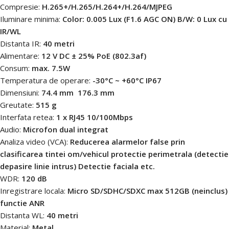
Compresie:
H.265+/H.265/H.264+/H.264/MJPEG
Iluminare minima:
Color: 0.005 Lux (F1.6 AGC ON) B/W: 0 Lux cu
IR/WL
Distanta IR:
40 metri
Alimentare:
12 V DC ± 25% PoE (802.3af)
Consum:
max. 7.5W
Temperatura de operare:
-30°C ~ +60°C IP67
Dimensiuni:
74.4 mm  176.3 mm
Greutate:
515 g
Interfata retea:
1 x RJ45 10/100Mbps
Audio:
Microfon dual integrat
Analiza video (VCA):
Reducerea alarmelor false prin
clasificarea tintei om/vehicul protectie perimetrala (detectie
depasire linie intrus) Detectie faciala etc.
WDR:
120 dB
Inregistrare locala:
Micro SD/SDHC/SDXC max 512GB (neinclus)
functie ANR
Distanta WL:
40 metri
Material:
Metal