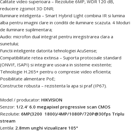
Calitate video superioara – Rezolutie 6MP, WDR 120 dB,
reducere zgomot 3D DNR;
Iluminare inteligenta – Smart Hybrid Light combina IR si lumina
alba pentru imagini clare in conditii de iluminare scazuta. 4 Moduri
de iluminare suplimentara;
Audio: microfon dual integrat pentru inregistrarea clara a
sunetului;
Functii inteligente datorita tehnologiei AcuSense;
Compatibilitate retea extinsa – Suporta protocoale standard
(ONVIF, ISAPI) si integrare usoara in sisteme existente;
Tehnologie H.265+ pentru o compresie video eficienta;
Posibilitate alimentare PoE;
Constructie robusta – rezistenta la apa si praf (IP67).
Model / producator:
HIKVISION
Senzor:
1/2.4′ 6.0 megapixel progressive scan CMOS
Rezolutie:
6MP(3200  1800)/4MP/1080P/720P@30fps Triplu
stream
Lentila:
2.8mm unghi vizualizare 105°