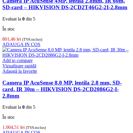
Camera IP AcuSense 4MP, lentila 2.8mm, IR 60m,
SD-card – HIKVISION DS-2CD2T46G2-2I-2.8mm
Evaluat la
0
din 5
În stoc
801,46
lei
(TVA inclus)
ADAUGA IN COS
Add to compare
Vizualizare rapidă
Adaugă la favorite
Camera IP AcuSense 8.0 MP, lentila 2.8 mm, SD-
card, IR 30m – HIKVISION DS-2CD2086G2-I-
2.8mm
Evaluat la
0
din 5
În stoc
1.004,51
lei
(TVA inclus)
ADAUGA IN COS