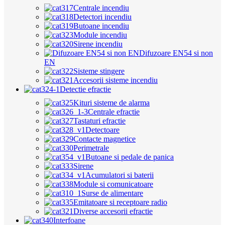
Centrale incendiu
Detectori incendiu
Butoane incendiu
Module incendiu
Sirene incendiu
Difuzoare EN54 si non
EN
Sisteme stingere
Accesorii sisteme incendiu
Detectie efractie
Kituri sisteme de alarma
Centrale efractie
Tastaturi efractie
Detectoare
Contacte magnetice
Perimetrale
Butoane si pedale de panica
Sirene
Acumulatori si baterii
Module si comunicatoare
Surse de alimentare
Emitatoare si receptoare radio
Diverse accesorii efractie
Interfoane