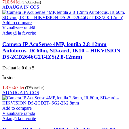
710,64
lei
(TVA inclus)
ADAUGA IN COS
Add to compare
Vizualizare rapidă
Adaugă la favorite
Camera IP AcuSense 4MP, lentila 2.8-12mm
Autofocus, IR 60m, SD-card, IK10 – HIKVISION
DS-2CD2646G2T-IZS(2.8-12mm)
Evaluat la
0
din 5
În stoc
1.376,67
lei
(TVA inclus)
ADAUGA IN COS
Add to compare
Vizualizare rapidă
Adaugă la favorite