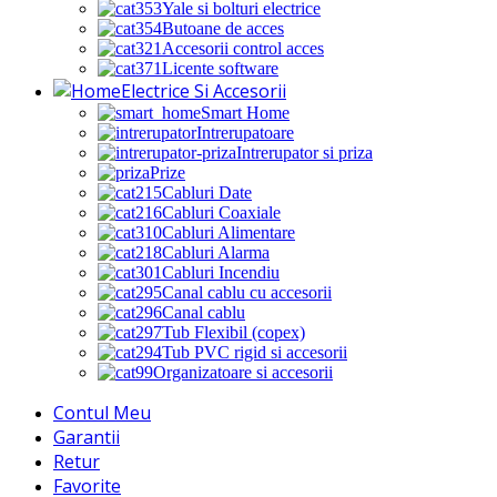
Yale si bolturi electrice
Butoane de acces
Accesorii control acces
Licente software
Electrice Si Accesorii
Smart Home
Intrerupatoare
Intrerupator si priza
Prize
Cabluri Date
Cabluri Coaxiale
Cabluri Alimentare
Cabluri Alarma
Cabluri Incendiu
Canal cablu cu accesorii
Canal cablu
Tub Flexibil (copex)
Tub PVC rigid si accesorii
Organizatoare si accesorii
Contul Meu
Garantii
Retur
Favorite