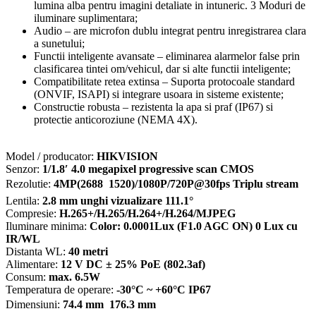
lumina alba pentru imagini detaliate in intuneric. 3 Moduri de
iluminare suplimentara;
Audio – are microfon dublu integrat pentru inregistrarea clara
a sunetului;
Functii inteligente avansate – eliminarea alarmelor false prin
clasificarea tintei om/vehicul, dar si alte functii inteligente;
Compatibilitate retea extinsa – Suporta protocoale standard
(ONVIF, ISAPI) si integrare usoara in sisteme existente;
Constructie robusta – rezistenta la apa si praf (IP67) si
protectie anticoroziune (NEMA 4X).
Model / producator:
HIKVISION
Senzor:
1/1.8′ 4.0 megapixel progressive scan CMOS
Rezolutie:
4MP(2688  1520)/1080P/720P@30fps Triplu stream
Lentila:
2.8 mm unghi vizualizare 111.1°
Compresie:
H.265+/H.265/H.264+/H.264/MJPEG
Iluminare minima:
Color: 0.0001Lux (F1.0 AGC ON) 0 Lux cu
IR/WL
Distanta WL:
40 metri
Alimentare:
12 V DC ± 25% PoE (802.3af)
Consum:
max. 6.5W
Temperatura de operare:
-30°C ~ +60°C IP67
Dimensiuni:
74.4 mm  176.3 mm