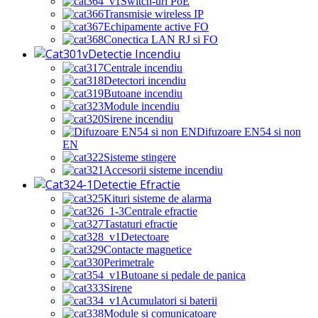
Switch-uri PoE
Transmisie wireless IP
Echipamente active FO
Conectica LAN RJ si FO
Detectie Incendiu
Centrale incendiu
Detectori incendiu
Butoane incendiu
Module incendiu
Sirene incendiu
Difuzoare EN54 si non
EN
Sisteme stingere
Accesorii sisteme incendiu
Detectie Efractie
Kituri sisteme de alarma
Centrale efractie
Tastaturi efractie
Detectoare
Contacte magnetice
Perimetrale
Butoane si pedale de panica
Sirene
Acumulatori si baterii
Module si comunicatoare