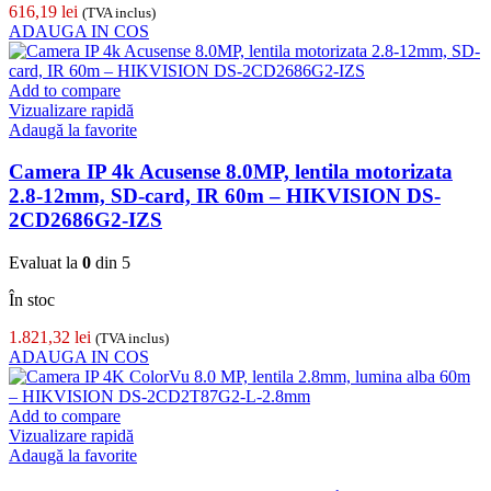
616,19
lei
(TVA inclus)
ADAUGA IN COS
Add to compare
Vizualizare rapidă
Adaugă la favorite
Camera IP 4k Acusense 8.0MP, lentila motorizata
2.8-12mm, SD-card, IR 60m – HIKVISION DS-
2CD2686G2-IZS
Evaluat la
0
din 5
În stoc
1.821,32
lei
(TVA inclus)
ADAUGA IN COS
Add to compare
Vizualizare rapidă
Adaugă la favorite