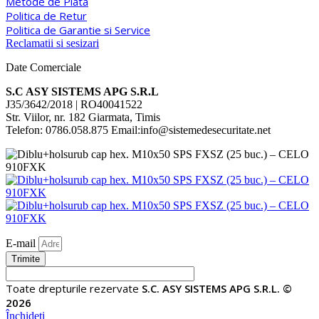
Metode de Plata
Politica de Retur
Politica de Garantie si Service
Reclamatii si sesizari
Date Comerciale
S.C ASY SISTEMS APG S.R.L
J35/3642/2018 | RO40041522
Str. Viilor, nr. 182 Giarmata, Timis
Telefon: 0786.058.875 Email:info@sistemedesecuritate.net
E-mail
Trimite
Toate drepturile rezervate
S.C. ASY SISTEMS APG S.R.L. ©
2026
Închideți