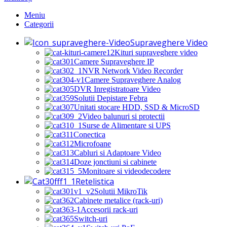
Meniu
Categorii
Supraveghere Video
Kituri supraveghere video
Camere Supraveghere IP
NVR Network Video Recorder
Camere Supraveghere Analog
DVR Inregistratoare Video
Solutii Depistare Febra
Unitati stocare HDD, SSD & MicroSD
Video balunuri si protectii
Surse de Alimentare si UPS
Conectica
Microfoane
Cabluri si Adaptoare Video
Doze jonctiuni si cabinete
Monitoare si videodecodere
Retelistica
Solutii MikroTik
Cabinete metalice (rack-uri)
Accesorii rack-uri
Switch-uri