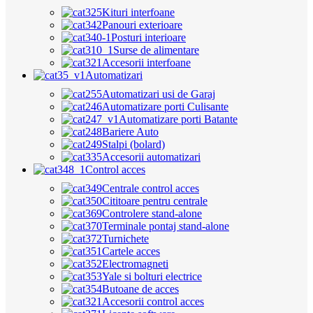
Kituri interfoane
Panouri exterioare
Posturi interioare
Surse de alimentare
Accesorii interfoane
Automatizari
Automatizari usi de Garaj
Automatizare porti Culisante
Automatizare porti Batante
Bariere Auto
Stalpi (bolard)
Accesorii automatizari
Control acces
Centrale control acces
Cititoare pentru centrale
Controlere stand-alone
Terminale pontaj stand-alone
Turnichete
Cartele acces
Electromagneti
Yale si bolturi electrice
Butoane de acces
Accesorii control acces