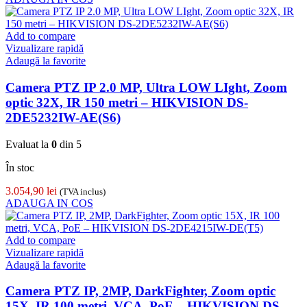
Add to compare
Vizualizare rapidă
Adaugă la favorite
Camera PTZ IP 2.0 MP, Ultra LOW LIght, Zoom
optic 32X, IR 150 metri – HIKVISION DS-
2DE5232IW-AE(S6)
Evaluat la
0
din 5
În stoc
3.054,90
lei
(TVA inclus)
ADAUGA IN COS
Add to compare
Vizualizare rapidă
Adaugă la favorite
Camera PTZ IP, 2MP, DarkFighter, Zoom optic
15X, IR 100 metri, VCA, PoE – HIKVISION DS-