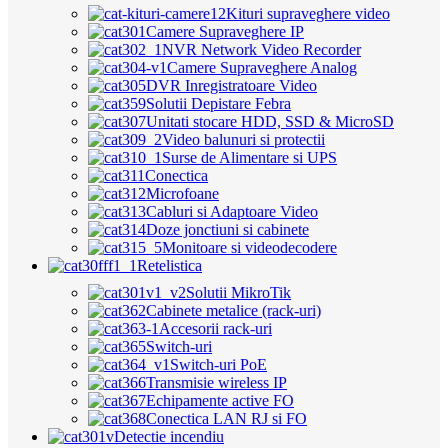
Kituri supraveghere video
Camere Supraveghere IP
NVR Network Video Recorder
Camere Supraveghere Analog
DVR Inregistratoare Video
Solutii Depistare Febra
Unitati stocare HDD, SSD & MicroSD
Video balunuri si protectii
Surse de Alimentare si UPS
Conectica
Microfoane
Cabluri si Adaptoare Video
Doze jonctiuni si cabinete
Monitoare si videodecodere
Retelistica
Solutii MikroTik
Cabinete metalice (rack-uri)
Accesorii rack-uri
Switch-uri
Switch-uri PoE
Transmisie wireless IP
Echipamente active FO
Conectica LAN RJ si FO
Detectie incendiu