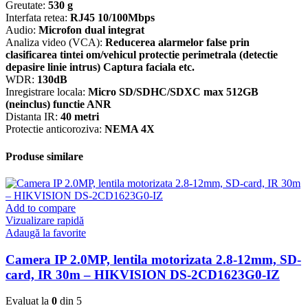
Greutate:
530 g
Interfata retea:
RJ45 10/100Mbps
Audio:
Microfon dual integrat
Analiza video (VCA):
Reducerea alarmelor false prin
clasificarea tintei om/vehicul protectie perimetrala (detectie
depasire linie intrus) Captura faciala etc.
WDR:
130dB
Inregistrare locala:
Micro SD/SDHC/SDXC max 512GB
(neinclus) functie ANR
Distanta IR:
40 metri
Protectie anticoroziva:
NEMA 4X
Produse similare
Add to compare
Vizualizare rapidă
Adaugă la favorite
Camera IP 2.0MP, lentila motorizata 2.8-12mm, SD-
card, IR 30m – HIKVISION DS-2CD1623G0-IZ
Evaluat la
0
din 5