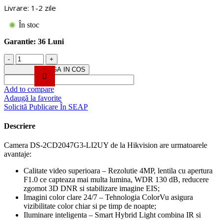
Livrare: 1-2 zile
În stoc
Garantie:
36 Luni
Cantitate
Camera
ADAUGA IN COS
IP
4MP,
Add to compare
lentila
Adaugă la favorite
2.8mm,
Solicită Publicare În SEAP
IR
40m,
Descriere
WL
40m
Camera DS-2CD2047G3-LI2UY de la Hikvision are urmatoarele
ColorVu3,
avantaje:
2xMic
-
Calitate video superioara – Rezolutie 4MP, lentila cu apertura
HIKVISION
F1.0 ce capteaza mai multa lumina, WDR 130 dB, reducere
DS-
zgomot 3D DNR si stabilizare imagine EIS;
2CD2047G3-
Imagini color clare 24/7 – Tehnologia ColorVu asigura
LI2UY-
vizibilitate color chiar si pe timp de noapte;
2.8mm
Iluminare inteligenta – Smart Hybrid Light combina IR si