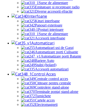
Surse de alimentare
Emitatoare si receptoare radio
Diverse accesorii efractie
Interfoane
Kituri interfoane
Panouri exterioare
Posturi interioare
Surse de alimentare
Accesorii interfoane
Automatizari
Automatizari usi de Garaj
Automatizare porti Culisante
Automatizare porti Batante
Bariere Auto
Stalpi (bolard)
Accesorii automatizari
Control Acces
Centrale control acces
Cititoare pentru centrale
Controlere stand-alone
Terminale pontaj stand-alone
Turnichete
Cartele acces
Electromagneti