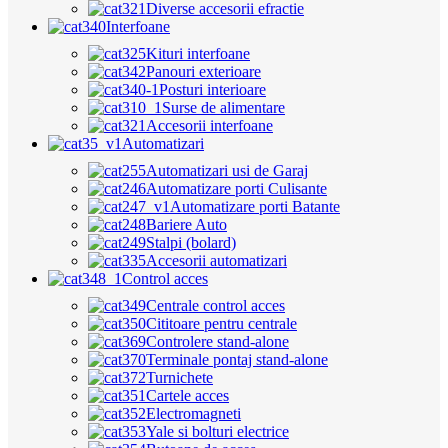
Diverse accesorii efractie
Interfoane
Kituri interfoane
Panouri exterioare
Posturi interioare
Surse de alimentare
Accesorii interfoane
Automatizari
Automatizari usi de Garaj
Automatizare porti Culisante
Automatizare porti Batante
Bariere Auto
Stalpi (bolard)
Accesorii automatizari
Control acces
Centrale control acces
Cititoare pentru centrale
Controlere stand-alone
Terminale pontaj stand-alone
Turnichete
Cartele acces
Electromagneti
Yale si bolturi electrice