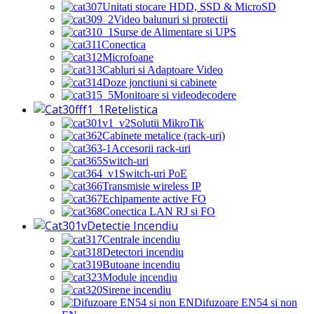
Unitati stocare HDD, SSD & MicroSD
Video balunuri si protectii
Surse de Alimentare si UPS
Conectica
Microfoane
Cabluri si Adaptoare Video
Doze jonctiuni si cabinete
Monitoare si videodecodere
Retelistica
Solutii MikroTik
Cabinete metalice (rack-uri)
Accesorii rack-uri
Switch-uri
Switch-uri PoE
Transmisie wireless IP
Echipamente active FO
Conectica LAN RJ si FO
Detectie Incendiu
Centrale incendiu
Detectori incendiu
Butoane incendiu
Module incendiu
Sirene incendiu
Difuzoare EN54 si non