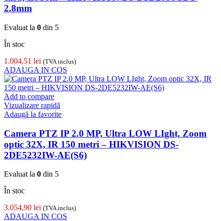
2.8mm
Evaluat la
0
din 5
În stoc
1.004,51
lei
(TVA inclus)
ADAUGA IN COS
Add to compare
Vizualizare rapidă
Adaugă la favorite
Camera PTZ IP 2.0 MP, Ultra LOW LIght, Zoom
optic 32X, IR 150 metri – HIKVISION DS-
2DE5232IW-AE(S6)
Evaluat la
0
din 5
În stoc
3.054,90
lei
(TVA inclus)
ADAUGA IN COS