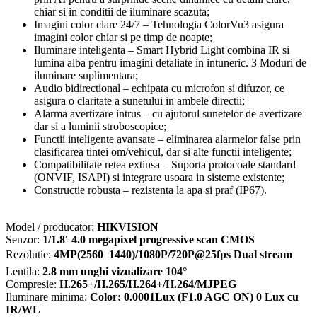
2CD1347G3H-
chiar si in conditii de iluminare scazuta;
LIUF-
Imagini color clare 24/7 – Tehnologia ColorVu3 asigura
SL-
imagini color chiar si pe timp de noapte;
2.8mm
Iluminare inteligenta – Smart Hybrid Light combina IR si
lumina alba pentru imagini detaliate in intuneric. 3 Moduri de
iluminare suplimentara;
Audio bidirectional – echipata cu microfon si difuzor, ce
asigura o claritate a sunetului in ambele directii;
Alarma avertizare intrus – cu ajutorul sunetelor de avertizare
dar si a luminii stroboscopice;
Functii inteligente avansate – eliminarea alarmelor false prin
clasificarea tintei om/vehicul, dar si alte functii inteligente;
Compatibilitate retea extinsa – Suporta protocoale standard
(ONVIF, ISAPI) si integrare usoara in sisteme existente;
Constructie robusta – rezistenta la apa si praf (IP67).
Model / producator:
HIKVISION
Senzor:
1/1.8′ 4.0 megapixel progressive scan CMOS
Rezolutie:
4MP(2560  1440)/1080P/720P@25fps Dual stream
Lentila:
2.8 mm unghi vizualizare 104°
Compresie:
H.265+/H.265/H.264+/H.264/MJPEG
Iluminare minima:
Color: 0.0001Lux (F1.0 AGC ON) 0 Lux cu
IR/WL