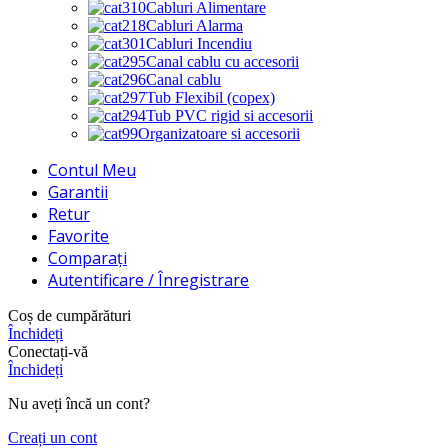
Cabluri Alimentare
Cabluri Alarma
Cabluri Incendiu
Canal cablu cu accesorii
Canal cablu
Tub Flexibil (copex)
Tub PVC rigid si accesorii
Organizatoare si accesorii
Contul Meu
Garantii
Retur
Favorite
Comparați
Autentificare / Înregistrare
Coș de cumpărături
Închideți
Conectați-vă
Închideți
Nu aveți încă un cont?
Creați un cont