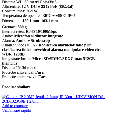
Distanta WL:
30 metri ColorVu3
Alimentare:
12 V DC ± 25% PoE (802.3af)
Consum:
max. 9.21W
Temperatura de operare:
-30°C ~ +60°C IP67
Dimensiuni:
130.1 mm  103.1 mm
Greutate:
580 g
Interfata retea:
RJ45 10/100Mbps
Audio:
Microfon si difuzor integrate
Alarma:
Audio + Stroboscop
Analiza video (VCA):
Reducerea alarmelor false prin
clasificarea tintei om/vehicul alarma manipulare video etc.
WDR:
120dB
Inregistrare locala:
Micro SD/SDHC/SDXC max 512GB
(neinclus)
Distanta IR:
30 metri
Protectie antivandal:
Fara
Protectie anticoroziva:
Fara
Produse similare
Add to compare
Vizualizare rapidă