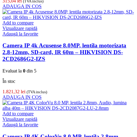
315,04
lei
(TVA inclus)
ADAUGA IN COS
Add to compare
Vizualizare rapidă
Adaugă la favorite
Camera IP 4k Acusense 8.0MP, lentila motorizata
2.8-12mm, SD-card, IR 60m – HIKVISION DS-
2CD2686G2-IZS
Evaluat la
0
din 5
În stoc
1.821,32
lei
(TVA inclus)
ADAUGA IN COS
Add to compare
Vizualizare rapidă
Adaugă la favorite
Camera IP 4K ColorVu 8.0 MP, lentila 2.8mm,