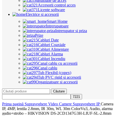
Butoane de acces
Accesorii control acces
Licente software
Electrice si accesorii
Smart Home
Intrerupatoare
Intrerupator si priza
Prize
Cabluri Date
Cabluri Coaxiale
Cabluri Alimentare
Cabluri Alarma
Cabluri Incendiu
Canal cablu cu accesorii
Canal cablu
Tub Flexibil (copex)
Tub PVC rigid si accesorii
Organizatoare si accesorii
Căutare
Prima pagină
Supraveghere Video
Camere Supraveghere IP
Camera
IP, 4MP, lentila 2.8mm, IR 30m, WL 30m ColorVu3, Audio, alarma
audio+strobo – HIKVISION DS-2CD1347G3H-LIUF-SL-2.8mm