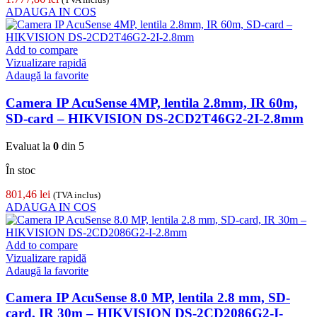
ADAUGA IN COS
Add to compare
Vizualizare rapidă
Adaugă la favorite
Camera IP AcuSense 4MP, lentila 2.8mm, IR 60m,
SD-card – HIKVISION DS-2CD2T46G2-2I-2.8mm
Evaluat la
0
din 5
În stoc
801,46
lei
(TVA inclus)
ADAUGA IN COS
Add to compare
Vizualizare rapidă
Adaugă la favorite
Camera IP AcuSense 8.0 MP, lentila 2.8 mm, SD-
card, IR 30m – HIKVISION DS-2CD2086G2-I-