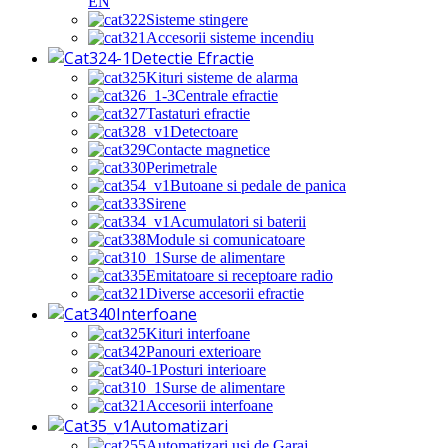
EN
Sisteme stingere
Accesorii sisteme incendiu
Detectie Efractie
Kituri sisteme de alarma
Centrale efractie
Tastaturi efractie
Detectoare
Contacte magnetice
Perimetrale
Butoane si pedale de panica
Sirene
Acumulatori si baterii
Module si comunicatoare
Surse de alimentare
Emitatoare si receptoare radio
Diverse accesorii efractie
Interfoane
Kituri interfoane
Panouri exterioare
Posturi interioare
Surse de alimentare
Accesorii interfoane
Automatizari
Automatizari usi de Garaj