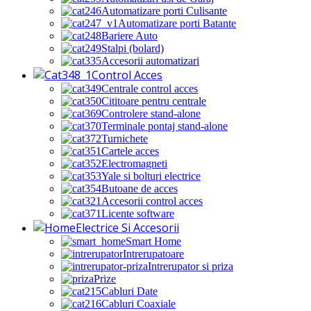
Automatizare porti Culisante
Automatizare porti Batante
Bariere Auto
Stalpi (bolard)
Accesorii automatizari
Control Acces
Centrale control acces
Cititoare pentru centrale
Controlere stand-alone
Terminale pontaj stand-alone
Turnichete
Cartele acces
Electromagneti
Yale si bolturi electrice
Butoane de acces
Accesorii control acces
Licente software
Electrice Si Accesorii
Smart Home
Intrerupatoare
Intrerupator si priza
Prize
Cabluri Date
Cabluri Coaxiale