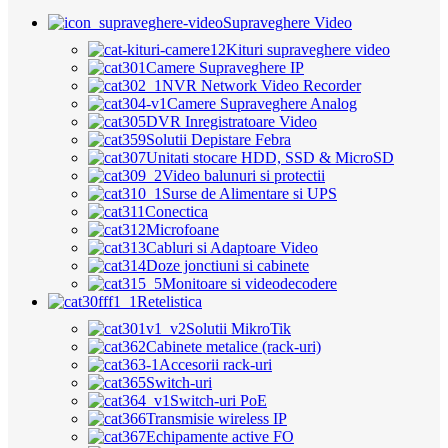
Supraveghere Video
Kituri supraveghere video
Camere Supraveghere IP
NVR Network Video Recorder
Camere Supraveghere Analog
DVR Inregistratoare Video
Solutii Depistare Febra
Unitati stocare HDD, SSD & MicroSD
Video balunuri si protectii
Surse de Alimentare si UPS
Conectica
Microfoane
Cabluri si Adaptoare Video
Doze jonctiuni si cabinete
Monitoare si videodecodere
Retelistica
Solutii MikroTik
Cabinete metalice (rack-uri)
Accesorii rack-uri
Switch-uri
Switch-uri PoE
Transmisie wireless IP
Echipamente active FO