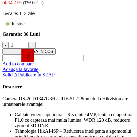
668,52
lei
(TVA inclus)
Livrare: 1-2 zile
În stoc
Garantie:
36 Luni
Cantitate
Camera
ADAUGA IN COS
IP,
4MP,
Add to compare
lentila
Adaugă la favorite
2.8mm,
Solicită Publicare În SEAP
IR
30m,
Descriere
WL
30m
Camera DS-2CD1347G3H-LIUF-SL-2.8mm de la Hikvision are
ColorVu3,
urmatoarele avantaje:
Audio,
alarma
Calitate video superioara – Rezolutie 4MP, lentila cu apertura
audio+strobo
F1.0 ce capteaza mai multa lumina, WDR 120 dB, reducere
-
zgomot 3D DNR;
HIKVISION
Tehnologia HikAI-ISP – Reducerea inteligenta a zgomotului
DS-
prin AI pentru a surprinde scene dinamice cu detalii clare,