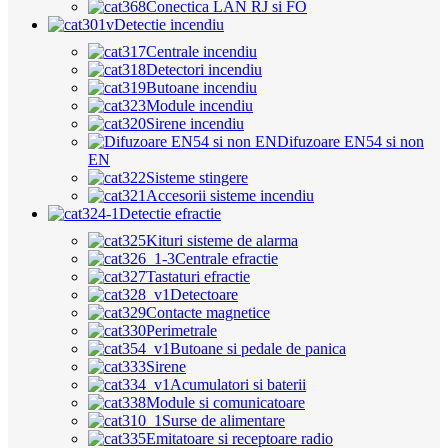
Conectica LAN RJ si FO
Detectie incendiu
Centrale incendiu
Detectori incendiu
Butoane incendiu
Module incendiu
Sirene incendiu
Difuzoare EN54 si non
EN
Sisteme stingere
Accesorii sisteme incendiu
Detectie efractie
Kituri sisteme de alarma
Centrale efractie
Tastaturi efractie
Detectoare
Contacte magnetice
Perimetrale
Butoane si pedale de panica
Sirene
Acumulatori si baterii
Module si comunicatoare
Surse de alimentare
Emitatoare si receptoare radio