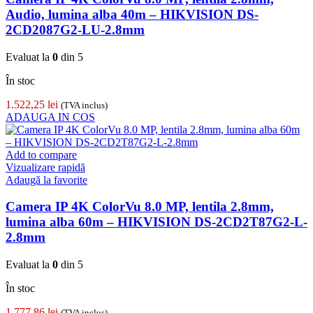
Audio, lumina alba 40m – HIKVISION DS-
2CD2087G2-LU-2.8mm
Evaluat la
0
din 5
În stoc
1.522,25
lei
(TVA inclus)
ADAUGA IN COS
Add to compare
Vizualizare rapidă
Adaugă la favorite
Camera IP 4K ColorVu 8.0 MP, lentila 2.8mm,
lumina alba 60m – HIKVISION DS-2CD2T87G2-L-
2.8mm
Evaluat la
0
din 5
În stoc
1.777,86
lei
(TVA inclus)