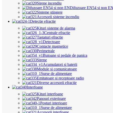
Sirene incendiu
Difuzoare EN54 si non E
Sisteme stingere
Accesorii sisteme incendiu
Detectie efractie
Kituri sisteme de alarma
Centrale efractie
Tastaturi efractie
Detectoare
Contacte magnetice
Perimetrale
Butoane si pedale de panica
Sirene
Acumulatori si baterii
Module si comunicatoare
Surse de alimentare
Emitatoare si receptoare radio
Diverse accesorii efractie
Interfoane
Kituri interfoane
Panouri exterioare
Posturi interioare
Surse de alimentare
Accesorii interfoane