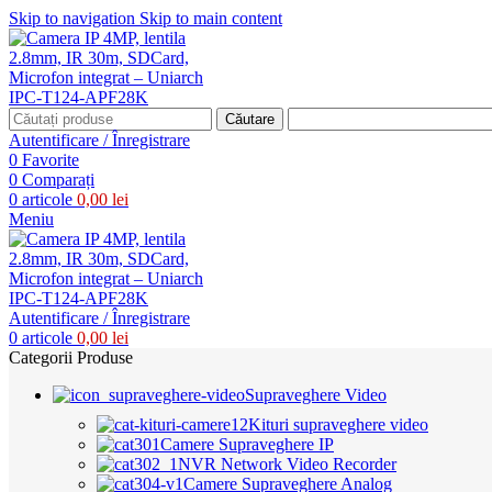
Skip to navigation
Skip to main content
Căutare
Autentificare / Înregistrare
0
Favorite
0
Comparați
0
articole
0,00
lei
Meniu
Autentificare / Înregistrare
0
articole
0,00
lei
Categorii Produse
Supraveghere Video
Kituri supraveghere video
Camere Supraveghere IP
NVR Network Video Recorder
Camere Supraveghere Analog