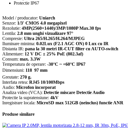
Protectie IP67
Model / producator:
Uniarch
Senzor:
1/3′ CMOS 4.0 megapixel
Rezolutie:
4MP(2560×1440)/3MP/1080P Max.30 fps
Lentila:
2.8 mm unghi vizualizare 97°
Compresie:
Ultra 265/H.265/H.264/MJPEG
Iluminare minima:
0.02Lux (F2.1 AGC ON) 0 Lux cu IR
Distanta IR:
pana la 30 metri IR-CUT filter cu AUTO-switch
Alimentare:
12 V DC ± 25% PoE (802.3af)
Consum:
max. 3.3W
Temperatura de operare:
-30°C ~ +60°C IP67
Dimensiuni:
118  97 mm
Greutate:
270 g.
Interfata retea:
RJ45 10/100Mbps
Audio:
Microfon incorporat
Analiza video (VCA):
Detectie miscare Detectie Audio
Protectie la supratensiune:
4kV
Inregistrare locala:
MicroSD max 512GB (neinclus) functie ANR
Produse similare