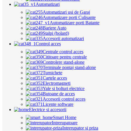
Automatizari
Automatizari usi de Garaj
Automatizare porti Culisante
Automatizare porti Batante
Bariere Auto
Stalpi (bolard)
Accesorii automatizari
Control acces
Centrale control acces
Cititoare pentru centrale
Controlere stand-alone
Terminale pontaj stand-alone
Turnichete
Cartele acces
Electromagneti
Yale si bolturi electrice
Butoane de acces
Accesorii control acces
Licente software
Electrice si accesorii
Smart Home
Intrerupatoare
Intrerupator si priza