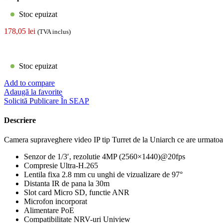
Stoc epuizat
178,05
lei
(TVA inclus)
Stoc epuizat
Add to compare
Adaugă la favorite
Solicită Publicare În SEAP
Descriere
Camera supraveghere video IP tip Turret de la Uniarch ce are urmatoare
Senzor de 1/3′, rezolutie 4MP (2560×1440)@20fps
Compresie Ultra-H.265
Lentila fixa 2.8 mm cu unghi de vizualizare de 97°
Distanta IR de pana la 30m
Slot card Micro SD, functie ANR
Microfon incorporat
Alimentare PoE
Compatibilitate NRV-uri Uniview