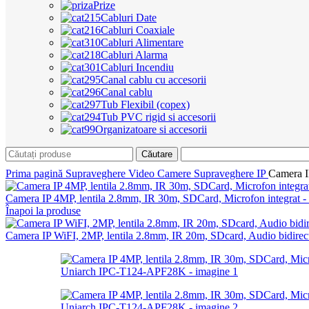
Prize
Cabluri Date
Cabluri Coaxiale
Cabluri Alimentare
Cabluri Alarma
Cabluri Incendiu
Canal cablu cu accesorii
Canal cablu
Tub Flexibil (copex)
Tub PVC rigid si accesorii
Organizatoare si accesorii
Căutare
Prima pagină
Supraveghere Video
Camere Supraveghere IP
Camera I
Camera IP 4MP, lentila 2.8mm, IR 30m, SDCard, Microfon integra
Înapoi la produse
Camera IP WiFI, 2MP, lentila 2.8mm, IR 20m, SDcard, Audio bidir