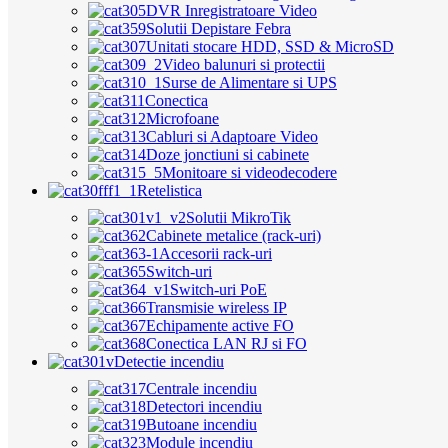
DVR Inregistratoare Video
Solutii Depistare Febra
Unitati stocare HDD, SSD & MicroSD
Video balunuri si protectii
Surse de Alimentare si UPS
Conectica
Microfoane
Cabluri si Adaptoare Video
Doze jonctiuni si cabinete
Monitoare si videodecodere
Retelistica
Solutii MikroTik
Cabinete metalice (rack-uri)
Accesorii rack-uri
Switch-uri
Switch-uri PoE
Transmisie wireless IP
Echipamente active FO
Conectica LAN RJ si FO
Detectie incendiu
Centrale incendiu
Detectori incendiu
Butoane incendiu
Module incendiu