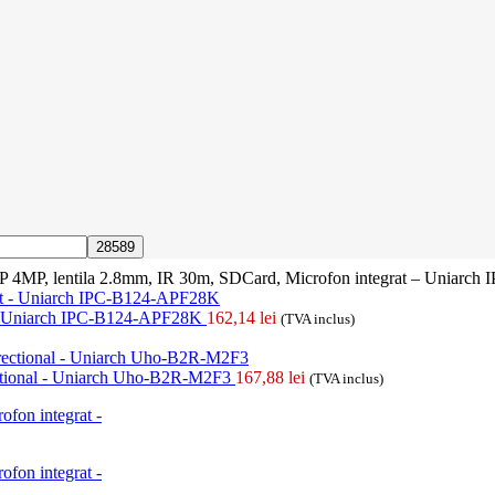
P 4MP, lentila 2.8mm, IR 30m, SDCard, Microfon integrat – Uniarc
t - Uniarch IPC-B124-APF28K
162,14
lei
(TVA inclus)
ectional - Uniarch Uho-B2R-M2F3
167,88
lei
(TVA inclus)