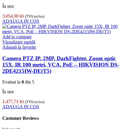
În stoc
3.054,90
lei
(TVA inclus)
ADAUGA IN COS
Add to compare
Vizualizare rapidă
Adaugă la favorite
Camera PTZ IP, 2MP, DarkFighter, Zoom optic
15X, IR 100 metri, VCA, PoE – HIKVISION DS-
2DE4215IW-DE(T5)
Evaluat la
0
din 5
În stoc
1.477,71
lei
(TVA inclus)
ADAUGA IN COS
Customer Reviews