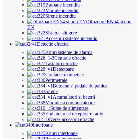
Butoane incendiu
Module incendiu
Sirene incendiu
Difuzoare EN54 si non
EN
Sisteme stingere
Accesorii sisteme incendiu
Detectie efractie
Kituri sisteme de alarma
Centrale efractie
Tastaturi efractie
Detectoare
Contacte magnetice
Perimetrale
Butoane si pedale de panica
Sirene
Acumulatori si baterii
Module si comunicatoare
Surse de alimentare
Emitatoare si receptoare radio
Diverse accesorii efractie
Interfoane
Kituri interfoane
Panouri exterioare