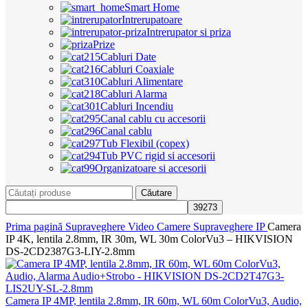
Smart Home
Intrerupatoare
Intrerupator si priza
Prize
Cabluri Date
Cabluri Coaxiale
Cabluri Alimentare
Cabluri Alarma
Cabluri Incendiu
Canal cablu cu accesorii
Canal cablu
Tub Flexibil (copex)
Tub PVC rigid si accesorii
Organizatoare si accesorii
Căutare
Prima pagină
Supraveghere Video
Camere Supraveghere IP
Camera
IP 4K, lentila 2.8mm, IR 30m, WL 30m ColorVu3 – HIKVISION
DS-2CD2387G3-LIY-2.8mm
Camera IP 4MP, lentila 2.8mm, IR 60m, WL 60m ColorVu3, Audio,