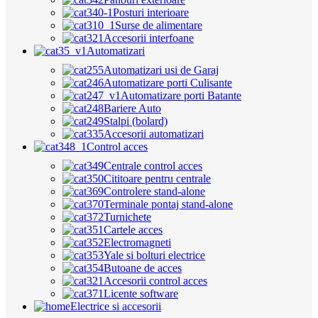
Posturi interioare
Surse de alimentare
Accesorii interfoane
Automatizari
Automatizari usi de Garaj
Automatizare porti Culisante
Automatizare porti Batante
Bariere Auto
Stalpi (bolard)
Accesorii automatizari
Control acces
Centrale control acces
Cititoare pentru centrale
Controlere stand-alone
Terminale pontaj stand-alone
Turnichete
Cartele acces
Electromagneti
Yale si bolturi electrice
Butoane de acces
Accesorii control acces
Licente software
Electrice si accesorii