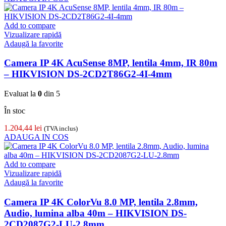
Add to compare
Vizualizare rapidă
Adaugă la favorite
Camera IP 4K AcuSense 8MP, lentila 4mm, IR 80m
– HIKVISION DS-2CD2T86G2-4I-4mm
Evaluat la
0
din 5
În stoc
1.204,44
lei
(TVA inclus)
ADAUGA IN COS
Add to compare
Vizualizare rapidă
Adaugă la favorite
Camera IP 4K ColorVu 8.0 MP, lentila 2.8mm,
Audio, lumina alba 40m – HIKVISION DS-
2CD2087G2-LU-2.8mm