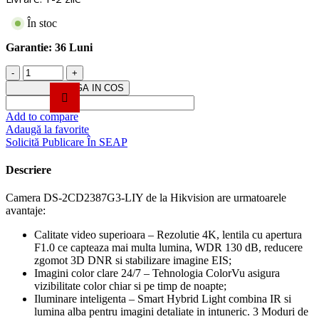
În stoc
Garantie:
36 Luni
Cantitate
Camera
ADAUGA IN COS
IP
4K,
Add to compare
lentila
Adaugă la favorite
2.8mm,
Solicită Publicare În SEAP
IR
30m,
Descriere
WL
30m
Camera DS-2CD2387G3-LIY de la Hikvision are urmatoarele
ColorVu3
avantaje:
-
HIKVISION
Calitate video superioara – Rezolutie 4K, lentila cu apertura
DS-
F1.0 ce capteaza mai multa lumina, WDR 130 dB, reducere
2CD2387G3-
zgomot 3D DNR si stabilizare imagine EIS;
LIY-
Imagini color clare 24/7 – Tehnologia ColorVu asigura
2.8mm
vizibilitate color chiar si pe timp de noapte;
Iluminare inteligenta – Smart Hybrid Light combina IR si
lumina alba pentru imagini detaliate in intuneric. 3 Moduri de