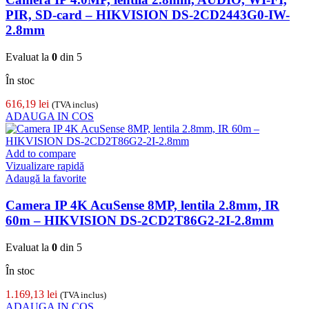
PIR, SD-card – HIKVISION DS-2CD2443G0-IW-
2.8mm
Evaluat la
0
din 5
În stoc
616,19
lei
(TVA inclus)
ADAUGA IN COS
Add to compare
Vizualizare rapidă
Adaugă la favorite
Camera IP 4K AcuSense 8MP, lentila 2.8mm, IR
60m – HIKVISION DS-2CD2T86G2-2I-2.8mm
Evaluat la
0
din 5
În stoc
1.169,13
lei
(TVA inclus)
ADAUGA IN COS