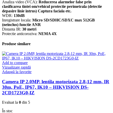
Analiza video (VCA):
Reducerea alarmelor false prin
clasificarea tintei om/vehicul protectie perimetrala (detectie
depasire linie intrus) Captura faciala etc.
WDR:
130dB
Inregistrare locala:
Micro SD/SDHC/SDXC max 512GB
(neinclus) functie ANR
Distanta IR:
30 metri
Protectie anticoroziva:
NEMA 4X
Produse similare
Add to compare
Vizualizare rapidă
Adaugă la favorite
Camera IP 2.0MP, lentila motorizata 2.8-12 mm, IR
30m, PoE, IP67, IK10 – HIKVISION DS-
2CD1723G0-IZ
Evaluat la
0
din 5
În stoc