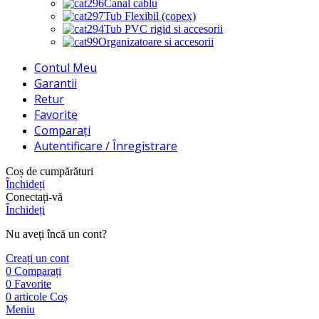
Canal cablu
Tub Flexibil (copex)
Tub PVC rigid si accesorii
Organizatoare si accesorii
Contul Meu
Garantii
Retur
Favorite
Comparați
Autentificare / Înregistrare
Coș de cumpărături
Închideți
Conectați-vă
Închideți
Nu aveți încă un cont?
Creați un cont
0
Comparați
0
Favorite
0
articole
Coș
Meniu