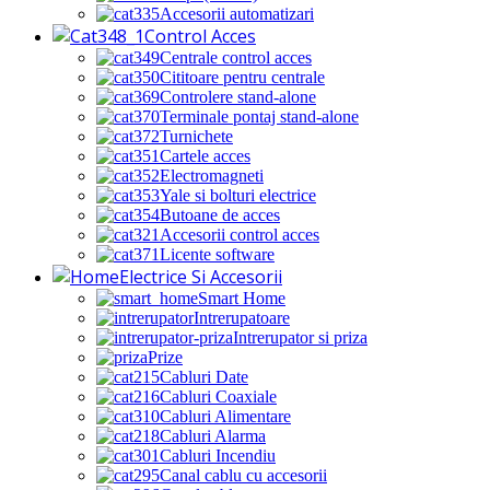
Accesorii automatizari
Control Acces
Centrale control acces
Cititoare pentru centrale
Controlere stand-alone
Terminale pontaj stand-alone
Turnichete
Cartele acces
Electromagneti
Yale si bolturi electrice
Butoane de acces
Accesorii control acces
Licente software
Electrice Si Accesorii
Smart Home
Intrerupatoare
Intrerupator si priza
Prize
Cabluri Date
Cabluri Coaxiale
Cabluri Alimentare
Cabluri Alarma
Cabluri Incendiu
Canal cablu cu accesorii