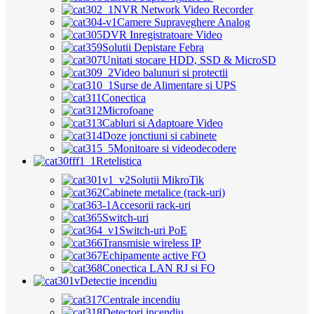
NVR Network Video Recorder
Camere Supraveghere Analog
DVR Inregistratoare Video
Solutii Depistare Febra
Unitati stocare HDD, SSD & MicroSD
Video balunuri si protectii
Surse de Alimentare si UPS
Conectica
Microfoane
Cabluri si Adaptoare Video
Doze jonctiuni si cabinete
Monitoare si videodecodere
Retelistica
Solutii MikroTik
Cabinete metalice (rack-uri)
Accesorii rack-uri
Switch-uri
Switch-uri PoE
Transmisie wireless IP
Echipamente active FO
Conectica LAN RJ si FO
Detectie incendiu
Centrale incendiu
Detectori incendiu