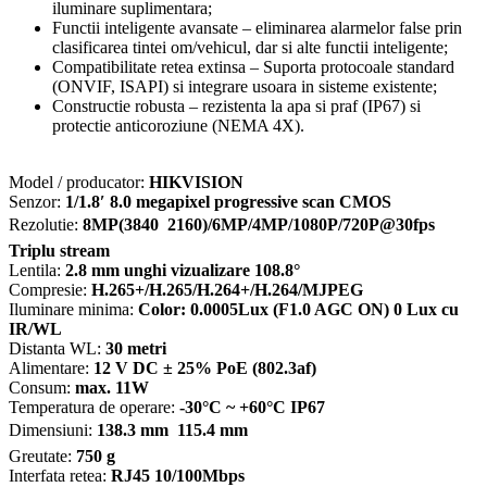
iluminare suplimentara;
Functii inteligente avansate – eliminarea alarmelor false prin
clasificarea tintei om/vehicul, dar si alte functii inteligente;
Compatibilitate retea extinsa – Suporta protocoale standard
(ONVIF, ISAPI) si integrare usoara in sisteme existente;
Constructie robusta – rezistenta la apa si praf (IP67) si
protectie anticoroziune (NEMA 4X).
Model / producator:
HIKVISION
Senzor:
1/1.8′ 8.0 megapixel progressive scan CMOS
Rezolutie:
8MP(3840  2160)/6MP/4MP/1080P/720P@30fps
Triplu stream
Lentila:
2.8 mm unghi vizualizare 108.8°
Compresie:
H.265+/H.265/H.264+/H.264/MJPEG
Iluminare minima:
Color: 0.0005Lux (F1.0 AGC ON) 0 Lux cu
IR/WL
Distanta WL:
30 metri
Alimentare:
12 V DC ± 25% PoE (802.3af)
Consum:
max. 11W
Temperatura de operare:
-30°C ~ +60°C IP67
Dimensiuni:
138.3 mm  115.4 mm
Greutate:
750 g
Interfata retea:
RJ45 10/100Mbps