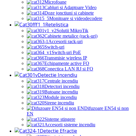
Microfoane
Cabluri si Adaptoare Video
Doze jonctiuni si cabinete
Monitoare si videodecodere
Retelistica
Solutii MikroTik
Cabinete metalice (rack-uri)
Accesorii rack-uri
Switch-uri
Switch-uri PoE
Transmisie wireless IP
Echipamente active FO
Conectica LAN RJ si FO
Detectie Incendiu
Centrale incendiu
Detectori incendiu
Butoane incendiu
Module incendiu
Sirene incendiu
Difuzoare EN54 si non
EN
Sisteme stingere
Accesorii sisteme incendiu
Detectie Efractie