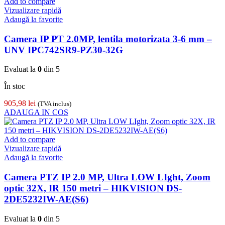
Add to compare
Vizualizare rapidă
Adaugă la favorite
Camera IP PT 2.0MP, lentila motorizata 3-6 mm –
UNV IPC742SR9-PZ30-32G
Evaluat la
0
din 5
În stoc
905,98
lei
(TVA inclus)
ADAUGA IN COS
Add to compare
Vizualizare rapidă
Adaugă la favorite
Camera PTZ IP 2.0 MP, Ultra LOW LIght, Zoom
optic 32X, IR 150 metri – HIKVISION DS-
2DE5232IW-AE(S6)
Evaluat la
0
din 5