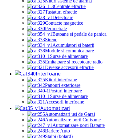
Kituri sisteme de alarma
Centrale efractie
Tastaturi efractie
Detectoare
Contacte magnetice
Perimetrale
Butoane si pedale de panica
Sirene
Acumulatori si baterii
Module si comunicatoare
Surse de alimentare
Emitatoare si receptoare radio
Diverse accesorii efractie
Interfoane
Kituri interfoane
Panouri exterioare
Posturi interioare
Surse de alimentare
Accesorii interfoane
Automatizari
Automatizari usi de Garaj
Automatizare porti Culisante
Automatizare porti Batante
Bariere Auto
Stalpi (bolard)