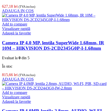
627,18
lei
(TVA inclus)
ADAUGA IN COS
Add to compare
Vizualizare rapidă
Adaugă la favorite
Camera IP 4.0 MP, lentila SuperWide 1.68mm, IR
10M – HIKVISION DS-2CD2345G0P-I-1.68mm
Evaluat la
0
din 5
În stoc
815,66
lei
(TVA inclus)
ADAUGA IN COS
Add to compare
Vizualizare rapidă
Adaugă la favorite
Camera IP 4.0MP, lentila 2.8mm, AUDIO, WI-FI,