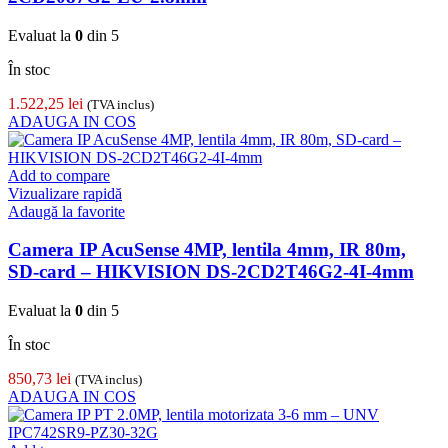
Evaluat la
0
din 5
În stoc
1.522,25
lei
(TVA inclus)
ADAUGA IN COS
Add to compare
Vizualizare rapidă
Adaugă la favorite
Camera IP AcuSense 4MP, lentila 4mm, IR 80m,
SD-card – HIKVISION DS-2CD2T46G2-4I-4mm
Evaluat la
0
din 5
În stoc
850,73
lei
(TVA inclus)
ADAUGA IN COS