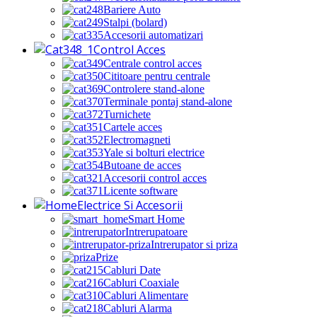
Bariere Auto
Stalpi (bolard)
Accesorii automatizari
Control Acces
Centrale control acces
Cititoare pentru centrale
Controlere stand-alone
Terminale pontaj stand-alone
Turnichete
Cartele acces
Electromagneti
Yale si bolturi electrice
Butoane de acces
Accesorii control acces
Licente software
Electrice Si Accesorii
Smart Home
Intrerupatoare
Intrerupator si priza
Prize
Cabluri Date
Cabluri Coaxiale
Cabluri Alimentare
Cabluri Alarma