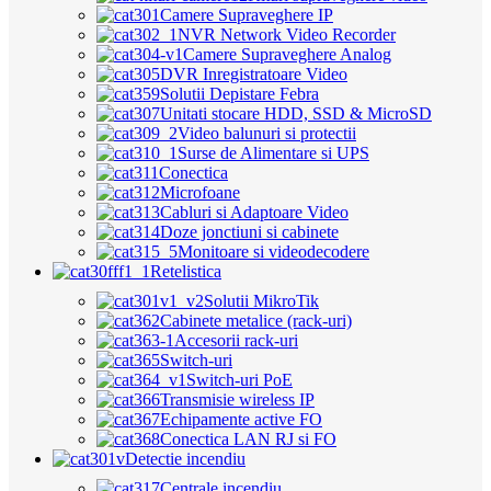
Camere Supraveghere IP
NVR Network Video Recorder
Camere Supraveghere Analog
DVR Inregistratoare Video
Solutii Depistare Febra
Unitati stocare HDD, SSD & MicroSD
Video balunuri si protectii
Surse de Alimentare si UPS
Conectica
Microfoane
Cabluri si Adaptoare Video
Doze jonctiuni si cabinete
Monitoare si videodecodere
Retelistica
Solutii MikroTik
Cabinete metalice (rack-uri)
Accesorii rack-uri
Switch-uri
Switch-uri PoE
Transmisie wireless IP
Echipamente active FO
Conectica LAN RJ si FO
Detectie incendiu
Centrale incendiu