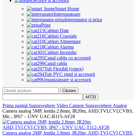
Electrice si accesorii
Smart Home
Intrerupatoare
Intrerupator si priza
Prize
Cabluri Date
Cabluri Coaxiale
Cabluri Alimentare
Cabluri Alarma
Cabluri Incendiu
Canal cablu cu accesorii
Canal cablu
Tub Flexibil (copex)
Tub PVC rigid si accesorii
Organizatoare si accesorii
Căutare
Prima pagină
Supraveghere Video
Camere Supraveghere Analog
Camera analog 5MP, lentila 2.8mm, IR20m, AHD,TVI,CVI,CVBS,
Mic., IP67 – UNV UAC-B115-AF28
Camera analog 2MP, lentila 2.8mm, IR20m, AHD,TVI,CVI,CVBS,