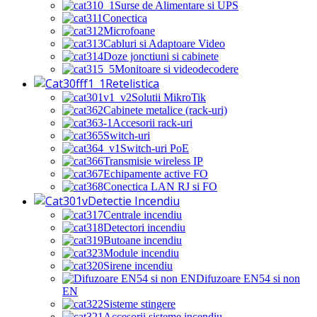
Surse de Alimentare si UPS
Conectica
Microfoane
Cabluri si Adaptoare Video
Doze jonctiuni si cabinete
Monitoare si videodecodere
Retelistica
Solutii MikroTik
Cabinete metalice (rack-uri)
Accesorii rack-uri
Switch-uri
Switch-uri PoE
Transmisie wireless IP
Echipamente active FO
Conectica LAN RJ si FO
Detectie Incendiu
Centrale incendiu
Detectori incendiu
Butoane incendiu
Module incendiu
Sirene incendiu
Difuzoare EN54 si non
EN
Sisteme stingere
Accesorii sisteme incendiu