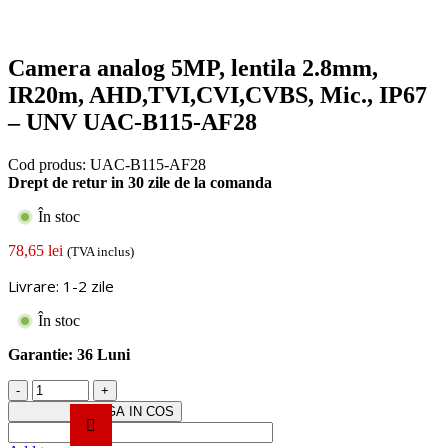
Camera analog 5MP, lentila 2.8mm,
IR20m, AHD,TVI,CVI,CVBS, Mic., IP67
– UNV UAC-B115-AF28
Cod produs:
UAC-B115-AF28
Drept de retur in 30 zile de la comanda
În stoc
78,65
lei
(TVA inclus)
Livrare: 1-2 zile
În stoc
Garantie:
36 Luni
Cantitate
Camera
ADAUGA IN COS
analog
5MP,