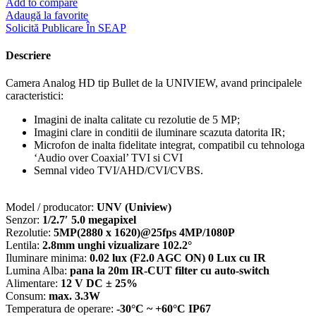
Add to compare
lentila
Adaugă la favorite
2.8mm,
Solicită Publicare În SEAP
IR20m,
AHD,TVI,CVI,CVBS,
Descriere
Mic.,
IP67
Camera Analog HD tip Bullet de la UNIVIEW, avand principalele
-
caracteristici:
UNV
UAC-
Imagini de inalta calitate cu rezolutie de 5 MP;
B115-
Imagini clare in conditii de iluminare scazuta datorita IR;
AF28
Microfon de inalta fidelitate integrat, compatibil cu tehnologa
‘Audio over Coaxial’ TVI si CVI
Semnal video TVI/AHD/CVI/CVBS.
Model / producator:
UNV (Uniview)
Senzor:
1/2.7′ 5.0 megapixel
Rezolutie:
5MP(2880 x 1620)@25fps 4MP/1080P
Lentila:
2.8mm unghi vizualizare 102.2°
Iluminare minima:
0.02 lux (F2.0 AGC ON) 0 Lux cu IR
Lumina Alba:
pana la 20m IR-CUT filter cu auto-switch
Alimentare:
12 V DC ± 25%
Consum:
max. 3.3W
Temperatura de operare:
-30°C ~ +60°C IP67