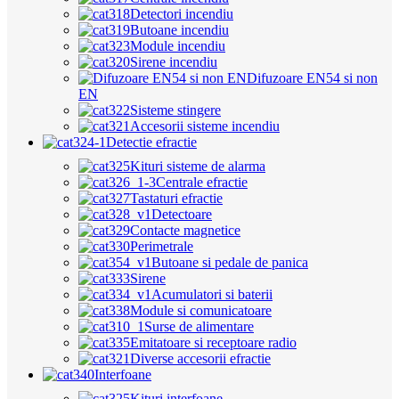
Detectori incendiu
Butoane incendiu
Module incendiu
Sirene incendiu
Difuzoare EN54 si non
EN
Sisteme stingere
Accesorii sisteme incendiu
Detectie efractie
Kituri sisteme de alarma
Centrale efractie
Tastaturi efractie
Detectoare
Contacte magnetice
Perimetrale
Butoane si pedale de panica
Sirene
Acumulatori si baterii
Module si comunicatoare
Surse de alimentare
Emitatoare si receptoare radio
Diverse accesorii efractie
Interfoane
Kituri interfoane