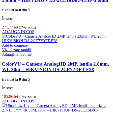
3.6mm – HIKVISION DS-2CE16D8T-IT5F-3.6mm
Evaluat la
0
din 5
În stoc
271,77
lei
(TVA inclus)
ADAUGA IN COS
Add to compare
Vizualizare rapidă
Adaugă la favorite
ColorVU – Camera AnalogHD 2MP, lentila 2.8mm,
WL 20m – HIKVISION DS-2CE72DFT-F28
Evaluat la
0
din 5
În stoc
185,86
lei
(TVA inclus)
ADAUGA IN COS