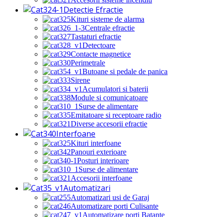
Detectie Efractie
Kituri sisteme de alarma
Centrale efractie
Tastaturi efractie
Detectoare
Contacte magnetice
Perimetrale
Butoane si pedale de panica
Sirene
Acumulatori si baterii
Module si comunicatoare
Surse de alimentare
Emitatoare si receptoare radio
Diverse accesorii efractie
Interfoane
Kituri interfoane
Panouri exterioare
Posturi interioare
Surse de alimentare
Accesorii interfoane
Automatizari
Automatizari usi de Garaj
Automatizare porti Culisante
Automatizare porti Batante