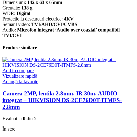
Dimensiuni:
142 x 63 x 65mm
Greutate:
138 g.
WDR:
Digital
Protectie la descarcari electrice:
4KV
Semanl video:
TVI/AHD/CVI/CVBS
Audio:
Microfon integrat ‘Audio over coaxial’ compatibil
TVI/CVI
Produse similare
Add to compare
Vizualizare rapidă
Adaugă la favorite
Camera 2MP, lentila 2.8mm, IR 30m, AUDIO
integrat – HIKVISION DS-2CE76D0T-ITMFS-
2.8mm
Evaluat la
0
din 5
În stoc