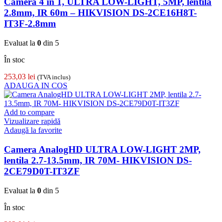
Camera 4 in 1, ULTRA LOW-LIGHT, 5MP, lentila
2.8mm, IR 60m – HIKVISION DS-2CE16H8T-
IT3F-2.8mm
Evaluat la
0
din 5
În stoc
253,03
lei
(TVA inclus)
ADAUGA IN COS
Add to compare
Vizualizare rapidă
Adaugă la favorite
Camera AnalogHD ULTRA LOW-LIGHT 2MP,
lentila 2.7-13.5mm, IR 70M- HIKVISION DS-
2CE79D0T-IT3ZF
Evaluat la
0
din 5
În stoc