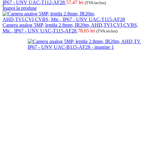
IP67 - UNV UAC-T112-AF28
57,47
lei
(TVA inclus)
Înapoi la produse
Camera analog 5MP, lentila 2.8mm, IR20m, AHD,TVI,CVI,CVBS,
Mic., IP67 - UNV UAC-T115-AF28
78,65
lei
(TVA inclus)