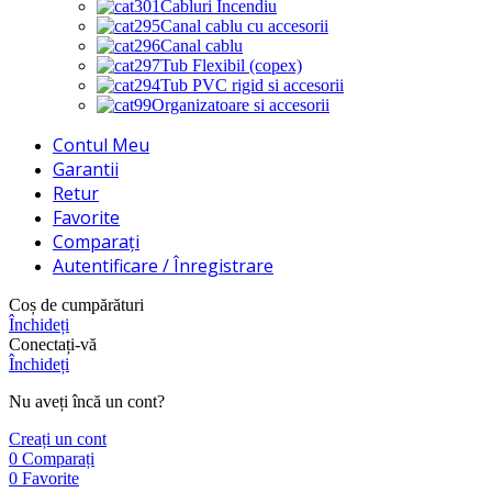
Cabluri Incendiu
Canal cablu cu accesorii
Canal cablu
Tub Flexibil (copex)
Tub PVC rigid si accesorii
Organizatoare si accesorii
Contul Meu
Garantii
Retur
Favorite
Comparați
Autentificare / Înregistrare
Coș de cumpărături
Închideți
Conectați-vă
Închideți
Nu aveți încă un cont?
Creați un cont
0
Comparați
0
Favorite