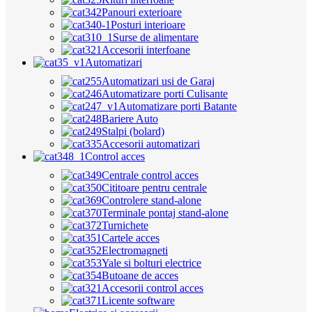
Panouri exterioare
Posturi interioare
Surse de alimentare
Accesorii interfoane
Automatizari
Automatizari usi de Garaj
Automatizare porti Culisante
Automatizare porti Batante
Bariere Auto
Stalpi (bolard)
Accesorii automatizari
Control acces
Centrale control acces
Cititoare pentru centrale
Controlere stand-alone
Terminale pontaj stand-alone
Turnichete
Cartele acces
Electromagneti
Yale si bolturi electrice
Butoane de acces
Accesorii control acces
Licente software