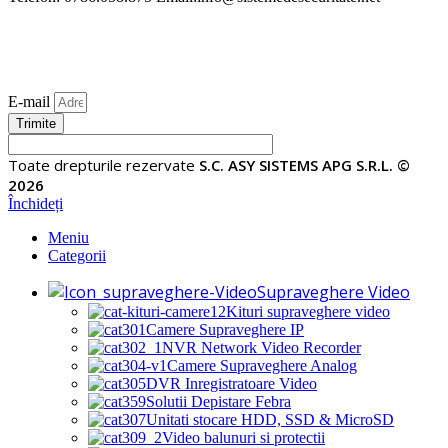
E-mail
Trimite
Toate drepturile rezervate
S.C. ASY SISTEMS APG S.R.L. ©
2026
Închideți
Meniu
Categorii
Supraveghere Video
Kituri supraveghere video
Camere Supraveghere IP
NVR Network Video Recorder
Camere Supraveghere Analog
DVR Inregistratoare Video
Solutii Depistare Febra
Unitati stocare HDD, SSD & MicroSD
Video balunuri si protectii