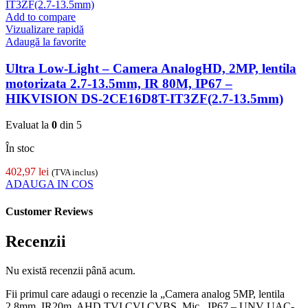
Add to compare
Vizualizare rapidă
Adaugă la favorite
Ultra Low-Light – Camera AnalogHD, 2MP, lentila
motorizata 2.7-13.5mm, IR 80M, IP67 –
HIKVISION DS-2CE16D8T-IT3ZF(2.7-13.5mm)
Evaluat la
0
din 5
În stoc
402,97
lei
(TVA inclus)
ADAUGA IN COS
Customer Reviews
Recenzii
Nu există recenzii până acum.
Fii primul care adaugi o recenzie la „Camera analog 5MP, lentila
2.8mm, IR20m, AHD,TVI,CVI,CVBS, Mic., IP67 – UNV UAC-