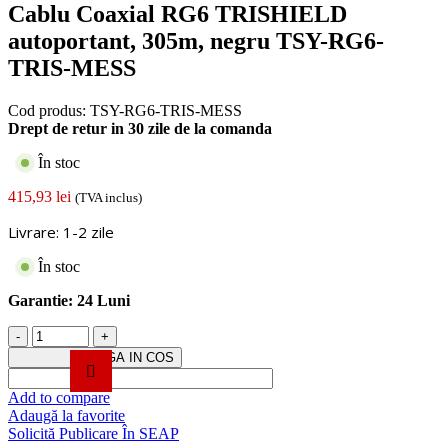
Cablu Coaxial RG6 TRISHIELD
autoportant, 305m, negru TSY-RG6-
TRIS-MESS
Cod produs:
TSY-RG6-TRIS-MESS
Drept de retur in 30 zile de la comanda
În stoc
415,93
lei
(TVA inclus)
Livrare: 1-2 zile
În stoc
Garantie:
24 Luni
Cantitate
Cablu
ADAUGA IN COS
Coaxial
RG6
Add to compare
TRISHIELD
Adaugă la favorite
autoportant,
Solicită Publicare În SEAP
305m,