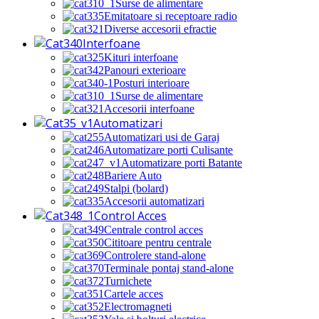
Surse de alimentare
Emitatoare si receptoare radio
Diverse accesorii efractie
Interfoane
Kituri interfoane
Panouri exterioare
Posturi interioare
Surse de alimentare
Accesorii interfoane
Automatizari
Automatizari usi de Garaj
Automatizare porti Culisante
Automatizare porti Batante
Bariere Auto
Stalpi (bolard)
Accesorii automatizari
Control Acces
Centrale control acces
Cititoare pentru centrale
Controlere stand-alone
Terminale pontaj stand-alone
Turnichete
Cartele acces
Electromagneti