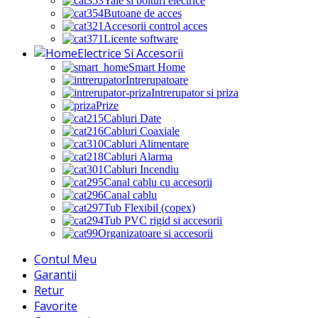
Yale si bolturi electrice
Butoane de acces
Accesorii control acces
Licente software
Electrice Si Accesorii
Smart Home
Intrerupatoare
Intrerupator si priza
Prize
Cabluri Date
Cabluri Coaxiale
Cabluri Alimentare
Cabluri Alarma
Cabluri Incendiu
Canal cablu cu accesorii
Canal cablu
Tub Flexibil (copex)
Tub PVC rigid si accesorii
Organizatoare si accesorii
Contul Meu
Garantii
Retur
Favorite