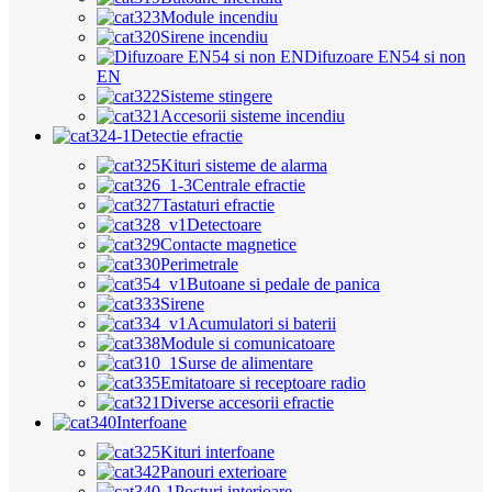
Module incendiu
Sirene incendiu
Difuzoare EN54 si non
EN
Sisteme stingere
Accesorii sisteme incendiu
Detectie efractie
Kituri sisteme de alarma
Centrale efractie
Tastaturi efractie
Detectoare
Contacte magnetice
Perimetrale
Butoane si pedale de panica
Sirene
Acumulatori si baterii
Module si comunicatoare
Surse de alimentare
Emitatoare si receptoare radio
Diverse accesorii efractie
Interfoane
Kituri interfoane
Panouri exterioare
Posturi interioare