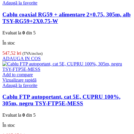
Adaugă la favorite
Cablu coaxial RG59 + alimentare 2×0.75, 305m, alb
TSY-RG59+2X0.75-W
Evaluat la
0
din 5
În stoc
547,52
lei
(TVA inclus)
ADAUGA IN COS
Add to compare
Vizualizare rapidă
Adaugă la favorite
Cablu FTP autoportant, cat 5E, CUPRU 100%,
305m, negru TSY-FTP5E-MESS
Evaluat la
0
din 5
În stoc