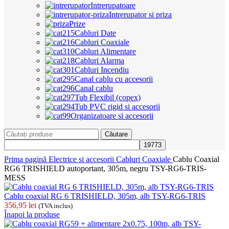
Intrerupatoare
Intrerupator si priza
Prize
Cabluri Date
Cabluri Coaxiale
Cabluri Alimentare
Cabluri Alarma
Cabluri Incendiu
Canal cablu cu accesorii
Canal cablu
Tub Flexibil (copex)
Tub PVC rigid si accesorii
Organizatoare si accesorii
Căutare
Prima pagină
Electrice si accesorii
Cabluri Coaxiale
Cablu Coaxial
RG6 TRISHIELD autoportant, 305m, negru TSY-RG6-TRIS-
MESS
Cablu coaxial RG 6 TRISHIELD, 305m, alb TSY-RG6-TRIS
356,95
lei
(TVA inclus)
Înapoi la produse