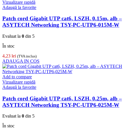
Vizualizare rapidă
Adaugă la favorite
Patch cord Gigabit UTP cat6, LSZH, 0.15m, alb –
ASYTECH Networking TSY-PC-UTP6-015M-W
Evaluat la
0
din 5
În stoc
4,23
lei
(TVA inclus)
ADAUGA IN COS
Add to compare
Vizualizare rapidă
Adaugă la favorite
Patch cord Gigabit UTP cat6, LSZH, 0.25m, alb –
ASYTECH Networking TSY-PC-UTP6-025M-W
Evaluat la
0
din 5
În stoc