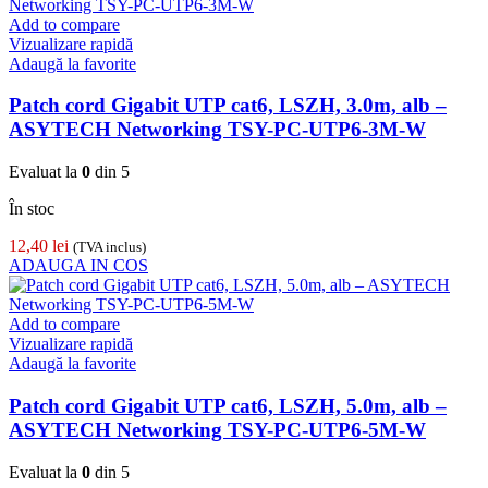
Add to compare
Vizualizare rapidă
Adaugă la favorite
Patch cord Gigabit UTP cat6, LSZH, 3.0m, alb –
ASYTECH Networking TSY-PC-UTP6-3M-W
Evaluat la
0
din 5
În stoc
12,40
lei
(TVA inclus)
ADAUGA IN COS
Add to compare
Vizualizare rapidă
Adaugă la favorite
Patch cord Gigabit UTP cat6, LSZH, 5.0m, alb –
ASYTECH Networking TSY-PC-UTP6-5M-W
Evaluat la
0
din 5