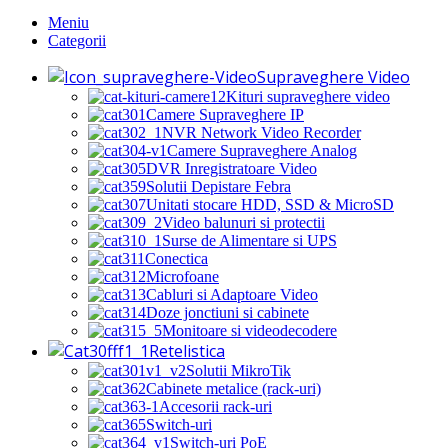
Meniu
Categorii
Supraveghere Video
Kituri supraveghere video
Camere Supraveghere IP
NVR Network Video Recorder
Camere Supraveghere Analog
DVR Inregistratoare Video
Solutii Depistare Febra
Unitati stocare HDD, SSD & MicroSD
Video balunuri si protectii
Surse de Alimentare si UPS
Conectica
Microfoane
Cabluri si Adaptoare Video
Doze jonctiuni si cabinete
Monitoare si videodecodere
Retelistica
Solutii MikroTik
Cabinete metalice (rack-uri)
Accesorii rack-uri
Switch-uri
Switch-uri PoE