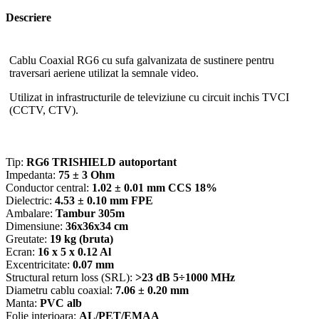
negru
Descriere
TSY-
RG6-
TRIS-
MESS
Cablu Coaxial RG6 cu sufa galvanizata de sustinere pentru
traversari aeriene utilizat la semnale video.
Utilizat in infrastructurile de televiziune cu circuit inchis TVCI
(CCTV, CTV).
Tip:
RG6 TRISHIELD autoportant
Impedanta:
75 ± 3 Ohm
Conductor central:
1.02 ± 0.01 mm CCS 18%
Dielectric:
4.53 ± 0.10 mm FPE
Ambalare:
Tambur 305m
Dimensiune:
36x36x34 cm
Greutate:
19 kg (bruta)
Ecran:
16 x 5 x 0.12 Al
Excentricitate:
0.07 mm
Structural return loss (SRL):
>23 dB 5÷1000 MHz
Diametru cablu coaxial:
7.06 ± 0.20 mm
Manta:
PVC alb
Folie interioara:
AL/PET/EMAA