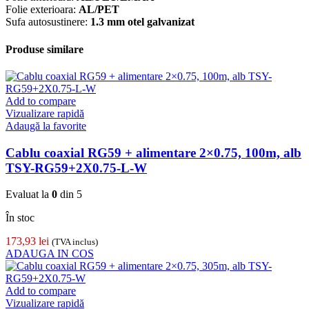
Folie exterioara:
AL/PET
Sufa autosustinere:
1.3 mm otel galvanizat
Produse similare
Add to compare
Vizualizare rapidă
Adaugă la favorite
Cablu coaxial RG59 + alimentare 2×0.75, 100m, alb
TSY-RG59+2X0.75-L-W
Evaluat la
0
din 5
În stoc
173,93
lei
(TVA inclus)
ADAUGA IN COS
Add to compare
Vizualizare rapidă