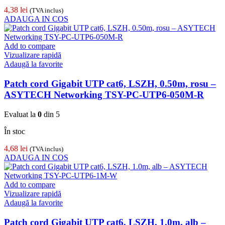
4,38
lei
(TVA inclus)
ADAUGA IN COS
Add to compare
Vizualizare rapidă
Adaugă la favorite
Patch cord Gigabit UTP cat6, LSZH, 0.50m, rosu –
ASYTECH Networking TSY-PC-UTP6-050M-R
Evaluat la
0
din 5
În stoc
4,68
lei
(TVA inclus)
ADAUGA IN COS
Add to compare
Vizualizare rapidă
Adaugă la favorite
Patch cord Gigabit UTP cat6, LSZH, 1.0m, alb –