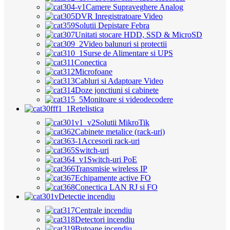
Camere Supraveghere Analog
DVR Inregistratoare Video
Solutii Depistare Febra
Unitati stocare HDD, SSD & MicroSD
Video balunuri si protectii
Surse de Alimentare si UPS
Conectica
Microfoane
Cabluri si Adaptoare Video
Doze jonctiuni si cabinete
Monitoare si videodecodere
Retelistica
Solutii MikroTik
Cabinete metalice (rack-uri)
Accesorii rack-uri
Switch-uri
Switch-uri PoE
Transmisie wireless IP
Echipamente active FO
Conectica LAN RJ si FO
Detectie incendiu
Centrale incendiu
Detectori incendiu
Butoane incendiu