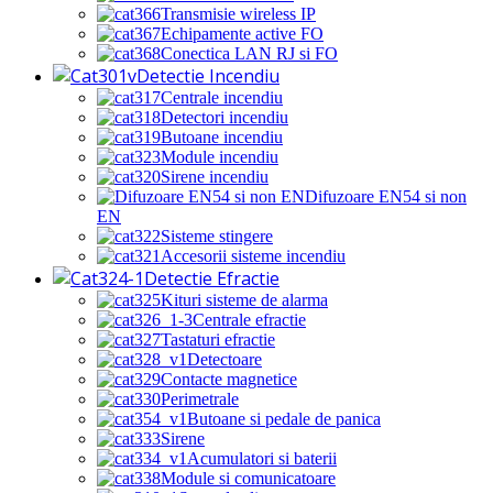
Transmisie wireless IP
Echipamente active FO
Conectica LAN RJ si FO
Detectie Incendiu
Centrale incendiu
Detectori incendiu
Butoane incendiu
Module incendiu
Sirene incendiu
Difuzoare EN54 si non
EN
Sisteme stingere
Accesorii sisteme incendiu
Detectie Efractie
Kituri sisteme de alarma
Centrale efractie
Tastaturi efractie
Detectoare
Contacte magnetice
Perimetrale
Butoane si pedale de panica
Sirene
Acumulatori si baterii
Module si comunicatoare