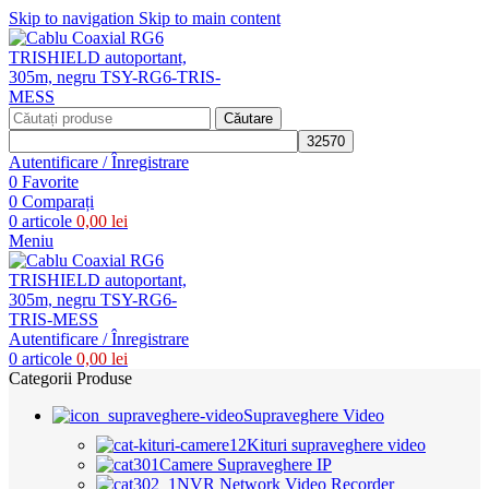
Skip to navigation
Skip to main content
Căutare
Autentificare / Înregistrare
0
Favorite
0
Comparați
0
articole
0,00
lei
Meniu
Autentificare / Înregistrare
0
articole
0,00
lei
Categorii Produse
Supraveghere Video
Kituri supraveghere video
Camere Supraveghere IP
NVR Network Video Recorder