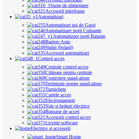
Surse de alimentare
Accesorii interfoane
Automatizari
Automatizari usi de Garaj
Automatizare porti Culisante
Automatizare porti Batante
Bariere Auto
Stalpi (bolard)
Accesorii automatizari
Control acces
Centrale control acces
Cititoare pentru centrale
Controlere stand-alone
Terminale pontaj stand-alone
Turnichete
Cartele acces
Electromagneti
Yale si bolturi electrice
Butoane de acces
Accesorii control acces
Licente software
Electrice si accesorii
Smart Home