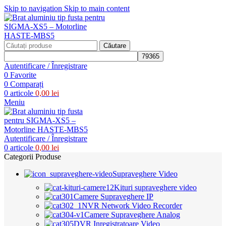
Skip to navigation
Skip to main content
Căutare
Autentificare / Înregistrare
0
Favorite
0
Comparați
0
articole
0,00
lei
Meniu
Autentificare / Înregistrare
0
articole
0,00
lei
Categorii Produse
Supraveghere Video
Kituri supraveghere video
Camere Supraveghere IP
NVR Network Video Recorder
Camere Supraveghere Analog
DVR Inregistratoare Video