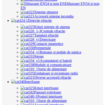
Difuzoare EN54 si non
EN
Sisteme stingere
Accesorii sisteme incendiu
Detectie efractie
Kituri sisteme de alarma
Centrale efractie
Tastaturi efractie
Detectoare
Contacte magnetice
Perimetrale
Butoane si pedale de panica
Sirene
Acumulatori si baterii
Module si comunicatoare
Surse de alimentare
Emitatoare si receptoare radio
Diverse accesorii efractie
Interfoane
Kituri interfoane
Panouri exterioare
Posturi interioare
Surse de alimentare
Accesorii interfoane