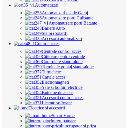
Automatizari
Automatizari usi de Garaj
Automatizare porti Culisante
Automatizare porti Batante
Bariere Auto
Stalpi (bolard)
Accesorii automatizari
Control acces
Centrale control acces
Cititoare pentru centrale
Controlere stand-alone
Terminale pontaj stand-alone
Turnichete
Cartele acces
Electromagneti
Yale si bolturi electrice
Butoane de acces
Accesorii control acces
Licente software
Electrice si accesorii
Smart Home
Intrerupatoare
Intrerupator si priza