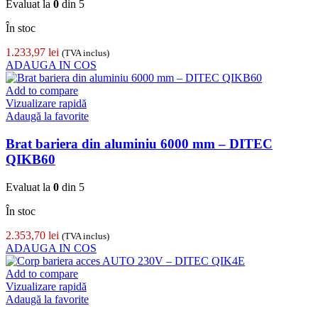
Evaluat la
0
din 5
În stoc
1.233,97
lei
(TVA inclus)
ADAUGA IN COS
Add to compare
Vizualizare rapidă
Adaugă la favorite
Brat bariera din aluminiu 6000 mm – DITEC
QIKB60
Evaluat la
0
din 5
În stoc
2.353,70
lei
(TVA inclus)
ADAUGA IN COS
Add to compare
Vizualizare rapidă
Adaugă la favorite