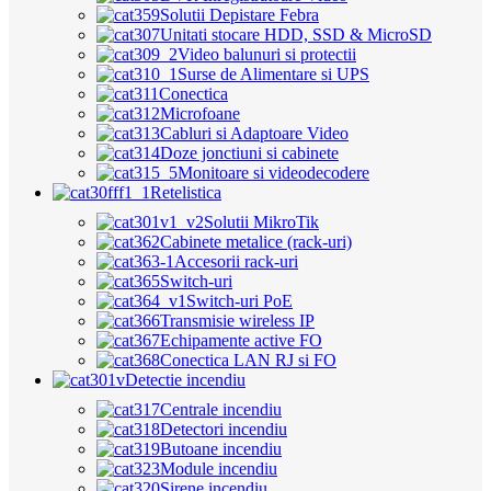
Solutii Depistare Febra
Unitati stocare HDD, SSD & MicroSD
Video balunuri si protectii
Surse de Alimentare si UPS
Conectica
Microfoane
Cabluri si Adaptoare Video
Doze jonctiuni si cabinete
Monitoare si videodecodere
Retelistica
Solutii MikroTik
Cabinete metalice (rack-uri)
Accesorii rack-uri
Switch-uri
Switch-uri PoE
Transmisie wireless IP
Echipamente active FO
Conectica LAN RJ si FO
Detectie incendiu
Centrale incendiu
Detectori incendiu
Butoane incendiu
Module incendiu
Sirene incendiu