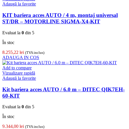
Adaugă la favorite
KIT bariera acces AUTO / 4 m, montaj universal
ST/DR – MOTORLINE SIGMA-X4-KIT
Evaluat la
0
din 5
În stoc
8.255,22
lei
(TVA inclus)
ADAUGA IN COS
Add to compare
Vizualizare rapidă
Adaugă la favorite
Kit bariera acces AUTO / 6.0 m – DITEC QIK7EH-
60-KIT
Evaluat la
0
din 5
În stoc
9.344,00
lei
(TVA inclus)