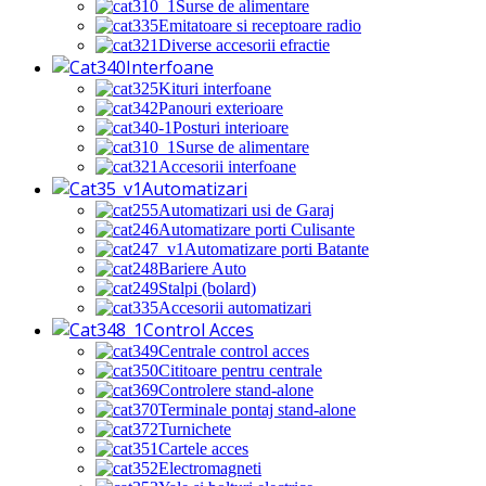
Surse de alimentare
Emitatoare si receptoare radio
Diverse accesorii efractie
Interfoane
Kituri interfoane
Panouri exterioare
Posturi interioare
Surse de alimentare
Accesorii interfoane
Automatizari
Automatizari usi de Garaj
Automatizare porti Culisante
Automatizare porti Batante
Bariere Auto
Stalpi (bolard)
Accesorii automatizari
Control Acces
Centrale control acces
Cititoare pentru centrale
Controlere stand-alone
Terminale pontaj stand-alone
Turnichete
Cartele acces
Electromagneti