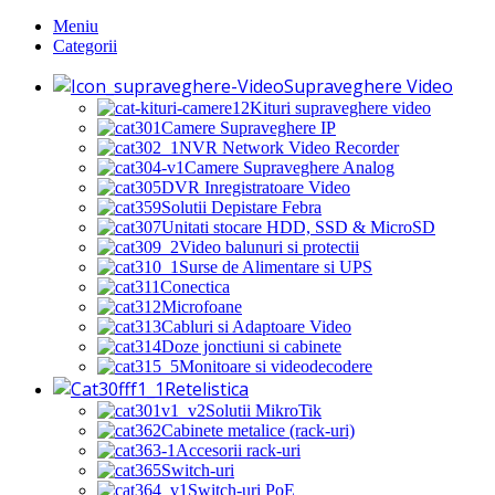
Meniu
Categorii
Supraveghere Video
Kituri supraveghere video
Camere Supraveghere IP
NVR Network Video Recorder
Camere Supraveghere Analog
DVR Inregistratoare Video
Solutii Depistare Febra
Unitati stocare HDD, SSD & MicroSD
Video balunuri si protectii
Surse de Alimentare si UPS
Conectica
Microfoane
Cabluri si Adaptoare Video
Doze jonctiuni si cabinete
Monitoare si videodecodere
Retelistica
Solutii MikroTik
Cabinete metalice (rack-uri)
Accesorii rack-uri
Switch-uri
Switch-uri PoE