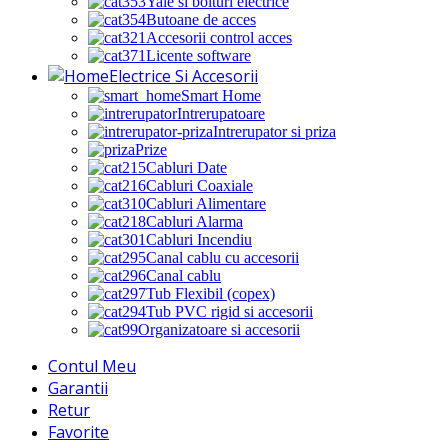
Yale si bolturi electrice
Butoane de acces
Accesorii control acces
Licente software
Electrice Si Accesorii
Smart Home
Intrerupatoare
Intrerupator si priza
Prize
Cabluri Date
Cabluri Coaxiale
Cabluri Alimentare
Cabluri Alarma
Cabluri Incendiu
Canal cablu cu accesorii
Canal cablu
Tub Flexibil (copex)
Tub PVC rigid si accesorii
Organizatoare si accesorii
Contul Meu
Garantii
Retur
Favorite