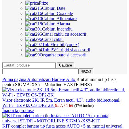
Prize
Cabluri Date
Cabluri Coaxiale
Cabluri Alimentare
Cabluri Alarma
Cabluri Incendiu
Canal cablu cu accesorii
Canal cablu
Tub Flexibil (copex)
Tub PVC rigid si accesorii
Organizatoare si accesorii
Căutare
Prima pagină
Automatizari
Bariere Auto
Brat aluminiu tip fusta
pentru SIGMA-XS5 – Motorline HASTE-MBS5
Vizor electronic 2K, IR 5m, Ecran tactil 4.3'', audio bidirectional,
Wi-Fi - EZVIZ CS-DP2-2K
937,74
lei
(TVA inclus)
Înapoi la produse
KIT complet bariera tip fusta acces AUTO / 5 m, montaj universal