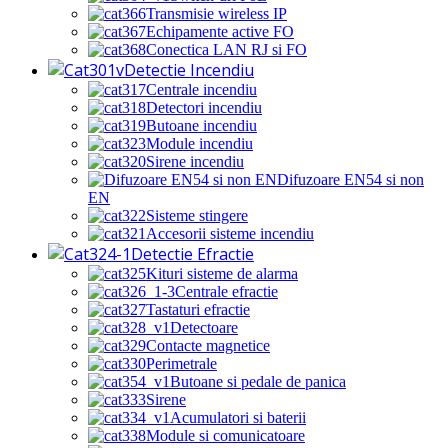
Transmisie wireless IP
Echipamente active FO
Conectica LAN RJ si FO
Detectie Incendiu
Centrale incendiu
Detectori incendiu
Butoane incendiu
Module incendiu
Sirene incendiu
Difuzoare EN54 si non
EN
Sisteme stingere
Accesorii sisteme incendiu
Detectie Efractie
Kituri sisteme de alarma
Centrale efractie
Tastaturi efractie
Detectoare
Contacte magnetice
Perimetrale
Butoane si pedale de panica
Sirene
Acumulatori si baterii
Module si comunicatoare