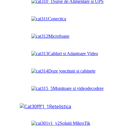
Surse de Alimentare si UPS
Conectica
Microfoane
Cabluri si Adaptoare Video
Doze jonctiuni si cabinete
Monitoare si videodecodere
Retelistica
Solutii MikroTik