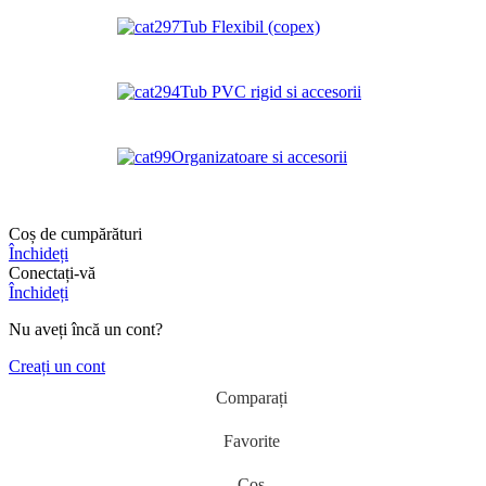
Tub Flexibil (copex)
Tub PVC rigid si accesorii
Organizatoare si accesorii
Coș de cumpărături
Închideți
Conectați-vă
Închideți
Nu aveți încă un cont?
Creați un cont
Comparați
Favorite
Coș