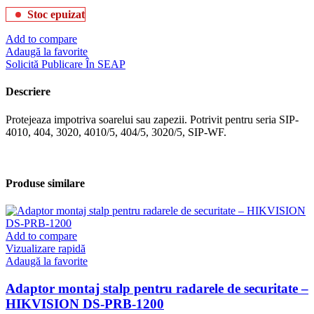
Stoc epuizat
Add to compare
Adaugă la favorite
Solicită Publicare În SEAP
Descriere
Protejeaza impotriva soarelui sau zapezii. Potrivit pentru seria SIP-
4010, 404, 3020, 4010/5, 404/5, 3020/5, SIP-WF.
Produse similare
Add to compare
Vizualizare rapidă
Adaugă la favorite
Adaptor montaj stalp pentru radarele de securitate –
HIKVISION DS-PRB-1200