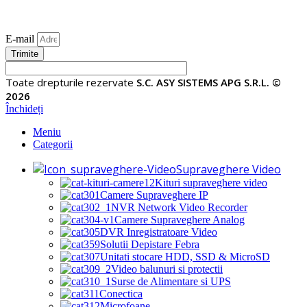
E-mail
Trimite
Toate drepturile rezervate
S.C. ASY SISTEMS APG S.R.L. ©
2026
Închideți
Meniu
Categorii
Supraveghere Video
Kituri supraveghere video
Camere Supraveghere IP
NVR Network Video Recorder
Camere Supraveghere Analog
DVR Inregistratoare Video
Solutii Depistare Febra
Unitati stocare HDD, SSD & MicroSD
Video balunuri si protectii
Surse de Alimentare si UPS
Conectica
Microfoane