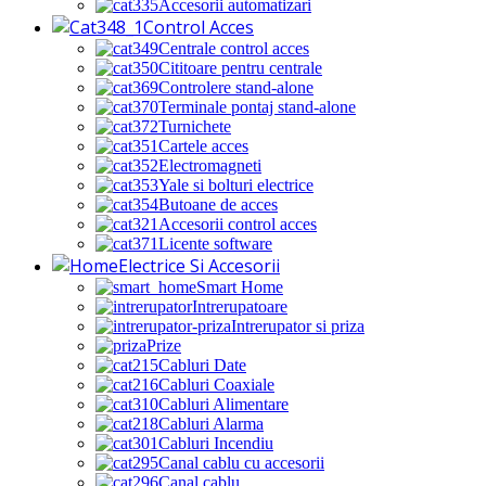
Accesorii automatizari
Control Acces
Centrale control acces
Cititoare pentru centrale
Controlere stand-alone
Terminale pontaj stand-alone
Turnichete
Cartele acces
Electromagneti
Yale si bolturi electrice
Butoane de acces
Accesorii control acces
Licente software
Electrice Si Accesorii
Smart Home
Intrerupatoare
Intrerupator si priza
Prize
Cabluri Date
Cabluri Coaxiale
Cabluri Alimentare
Cabluri Alarma
Cabluri Incendiu
Canal cablu cu accesorii
Canal cablu