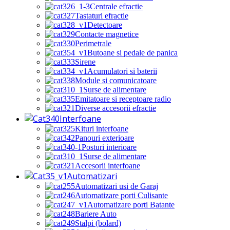
Centrale efractie
Tastaturi efractie
Detectoare
Contacte magnetice
Perimetrale
Butoane si pedale de panica
Sirene
Acumulatori si baterii
Module si comunicatoare
Surse de alimentare
Emitatoare si receptoare radio
Diverse accesorii efractie
Interfoane
Kituri interfoane
Panouri exterioare
Posturi interioare
Surse de alimentare
Accesorii interfoane
Automatizari
Automatizari usi de Garaj
Automatizare porti Culisante
Automatizare porti Batante
Bariere Auto
Stalpi (bolard)