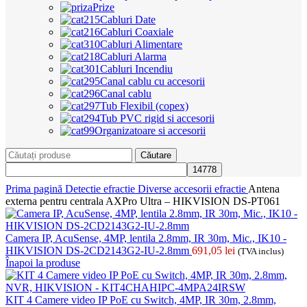
Prize
Cabluri Date
Cabluri Coaxiale
Cabluri Alimentare
Cabluri Alarma
Cabluri Incendiu
Canal cablu cu accesorii
Canal cablu
Tub Flexibil (copex)
Tub PVC rigid si accesorii
Organizatoare si accesorii
Căutare
Prima pagină
Detectie efractie
Diverse accesorii efractie
Antena
externa pentru centrala AXPro Ultra – HIKVISION DS-PT061
Camera IP, AcuSense, 4MP, lentila 2.8mm, IR 30m, Mic., IK10 -
HIKVISION DS-2CD2143G2-IU-2.8mm
691,05
lei
(TVA inclus)
Înapoi la produse
KIT 4 Camere video IP PoE cu Switch, 4MP, IR 30m, 2.8mm,