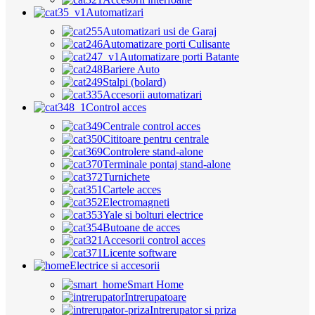
Automatizari
Automatizari usi de Garaj
Automatizare porti Culisante
Automatizare porti Batante
Bariere Auto
Stalpi (bolard)
Accesorii automatizari
Control acces
Centrale control acces
Cititoare pentru centrale
Controlere stand-alone
Terminale pontaj stand-alone
Turnichete
Cartele acces
Electromagneti
Yale si bolturi electrice
Butoane de acces
Accesorii control acces
Licente software
Electrice si accesorii
Smart Home
Intrerupatoare
Intrerupator si priza