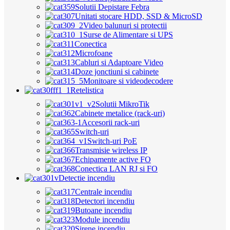
Solutii Depistare Febra
Unitati stocare HDD, SSD & MicroSD
Video balunuri si protectii
Surse de Alimentare si UPS
Conectica
Microfoane
Cabluri si Adaptoare Video
Doze jonctiuni si cabinete
Monitoare si videodecodere
Retelistica
Solutii MikroTik
Cabinete metalice (rack-uri)
Accesorii rack-uri
Switch-uri
Switch-uri PoE
Transmisie wireless IP
Echipamente active FO
Conectica LAN RJ si FO
Detectie incendiu
Centrale incendiu
Detectori incendiu
Butoane incendiu
Module incendiu
Sirene incendiu