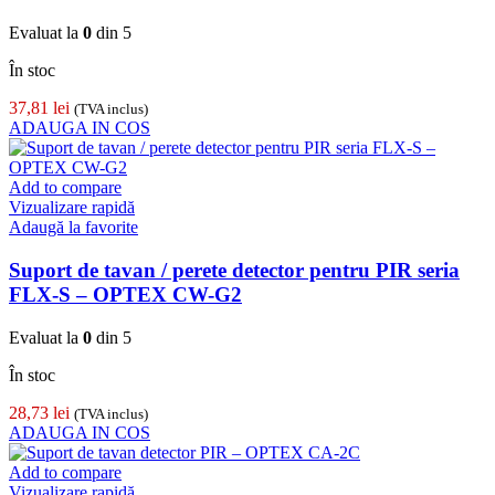
Evaluat la
0
din 5
În stoc
37,81
lei
(TVA inclus)
ADAUGA IN COS
Add to compare
Vizualizare rapidă
Adaugă la favorite
Suport de tavan / perete detector pentru PIR seria
FLX-S – OPTEX CW-G2
Evaluat la
0
din 5
În stoc
28,73
lei
(TVA inclus)
ADAUGA IN COS
Add to compare
Vizualizare rapidă