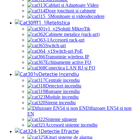
Cabluri si Adaptoare Video
Doze jonctiuni si cabinete
Monitoare si videodecodere
Retelistica
Solutii MikroTik
Cabinete metalice (rack-uri)
Accesorii rack-uri
Switch-uri
Switch-uri PoE
Transmisie wireless IP
Echipamente active FO
Conectica LAN RJ si FO
Detectie Incendiu
Centrale incendiu
Detectori incendiu
Butoane incendiu
Module incendiu
Sirene incendiu
Difuzoare EN54 si non
EN
Sisteme stingere
Accesorii sisteme incendiu
Detectie Efractie
Kituri sisteme de alarma