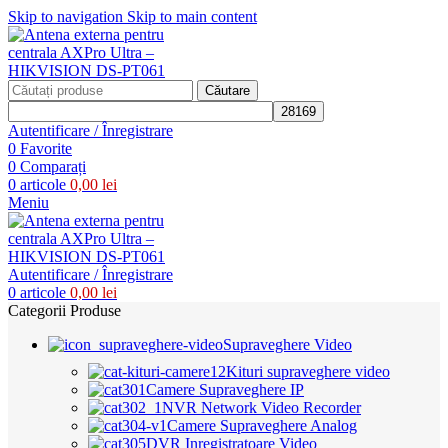
Skip to navigation
Skip to main content
Căutare
Autentificare / Înregistrare
0
Favorite
0
Comparați
0
articole
0,00
lei
Meniu
Autentificare / Înregistrare
0
articole
0,00
lei
Categorii Produse
Supraveghere Video
Kituri supraveghere video
Camere Supraveghere IP
NVR Network Video Recorder
Camere Supraveghere Analog
DVR Inregistratoare Video