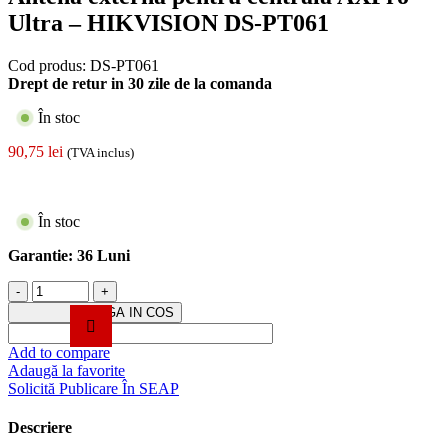
Ultra – HIKVISION DS-PT061
Cod produs:
DS-PT061
Drept de retur in 30 zile de la comanda
În stoc
90,75
lei
(TVA inclus)
În stoc
Garantie:
36 Luni
Cantitate
Antena
ADAUGA IN COS
externa
pentru
Add to compare
centrala
Adaugă la favorite
AXPro
Solicită Publicare În SEAP
Ultra
-
Descriere
HIKVISION