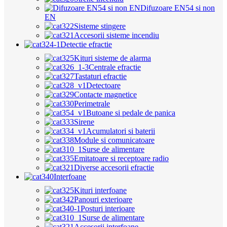
Difuzoare EN54 si non
EN
Sisteme stingere
Accesorii sisteme incendiu
Detectie efractie
Kituri sisteme de alarma
Centrale efractie
Tastaturi efractie
Detectoare
Contacte magnetice
Perimetrale
Butoane si pedale de panica
Sirene
Acumulatori si baterii
Module si comunicatoare
Surse de alimentare
Emitatoare si receptoare radio
Diverse accesorii efractie
Interfoane
Kituri interfoane
Panouri exterioare
Posturi interioare
Surse de alimentare
Accesorii interfoane