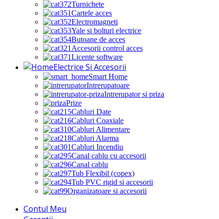
Turnichete
Cartele acces
Electromagneti
Yale si bolturi electrice
Butoane de acces
Accesorii control acces
Licente software
Electrice Si Accesorii
Smart Home
Intrerupatoare
Intrerupator si priza
Prize
Cabluri Date
Cabluri Coaxiale
Cabluri Alimentare
Cabluri Alarma
Cabluri Incendiu
Canal cablu cu accesorii
Canal cablu
Tub Flexibil (copex)
Tub PVC rigid si accesorii
Organizatoare si accesorii
Contul Meu