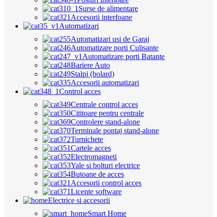
Surse de alimentare
Accesorii interfoane
Automatizari
Automatizari usi de Garaj
Automatizare porti Culisante
Automatizare porti Batante
Bariere Auto
Stalpi (bolard)
Accesorii automatizari
Control acces
Centrale control acces
Cititoare pentru centrale
Controlere stand-alone
Terminale pontaj stand-alone
Turnichete
Cartele acces
Electromagneti
Yale si bolturi electrice
Butoane de acces
Accesorii control acces
Licente software
Electrice si accesorii
Smart Home