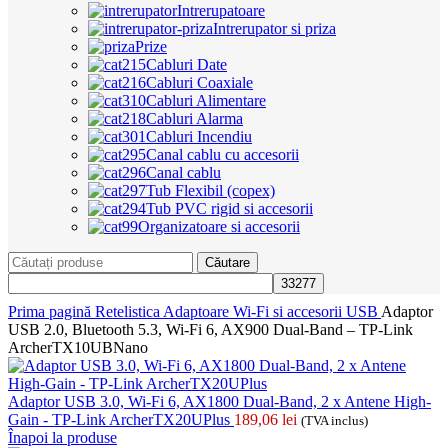
Intrerupatoare
Intrerupator si priza
Prize
Cabluri Date
Cabluri Coaxiale
Cabluri Alimentare
Cabluri Alarma
Cabluri Incendiu
Canal cablu cu accesorii
Canal cablu
Tub Flexibil (copex)
Tub PVC rigid si accesorii
Organizatoare si accesorii
Căutare
Prima pagină
Retelistica
Adaptoare Wi-Fi si accesorii USB
Adaptor
USB 2.0, Bluetooth 5.3, Wi-Fi 6, AX900 Dual-Band – TP-Link
ArcherTX10UBNano
Adaptor USB 3.0, Wi-Fi 6, AX1800 Dual-Band, 2 x Antene High-
Gain - TP-Link ArcherTX20UPlus
189,06
lei
(TVA inclus)
Înapoi la produse