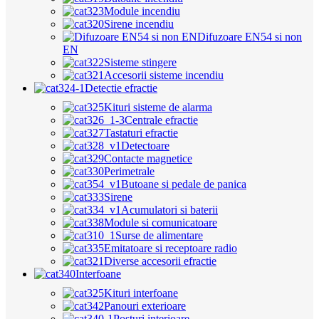
Module incendiu
Sirene incendiu
Difuzoare EN54 si non
EN
Sisteme stingere
Accesorii sisteme incendiu
Detectie efractie
Kituri sisteme de alarma
Centrale efractie
Tastaturi efractie
Detectoare
Contacte magnetice
Perimetrale
Butoane si pedale de panica
Sirene
Acumulatori si baterii
Module si comunicatoare
Surse de alimentare
Emitatoare si receptoare radio
Diverse accesorii efractie
Interfoane
Kituri interfoane
Panouri exterioare
Posturi interioare