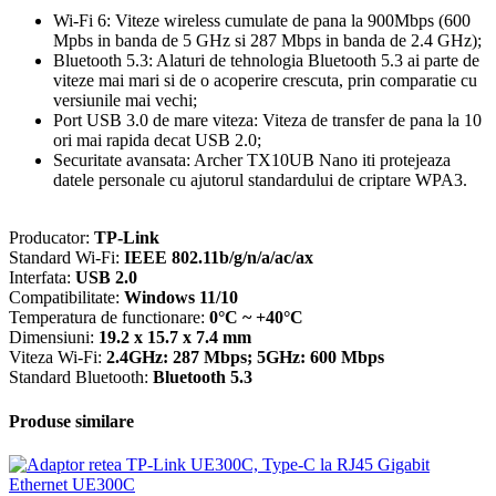
Wi-Fi 6: Viteze wireless cumulate de pana la 900Mbps (600
Mpbs in banda de 5 GHz si 287 Mbps in banda de 2.4 GHz);
Bluetooth 5.3: Alaturi de tehnologia Bluetooth 5.3 ai parte de
viteze mai mari si de o acoperire crescuta, prin comparatie cu
versiunile mai vechi;
Port USB 3.0 de mare viteza: Viteza de transfer de pana la 10
ori mai rapida decat USB 2.0;
Securitate avansata: Archer TX10UB Nano iti protejeaza
datele personale cu ajutorul standardului de criptare WPA3.
Producator:
TP-Link
Standard Wi-Fi:
IEEE 802.11b/g/n/a/ac/ax
Interfata:
USB 2.0
Compatibilitate:
Windows 11/10
Temperatura de functionare:
0°C ~ +40°C
Dimensiuni:
19.2 x 15.7 x 7.4 mm
Viteza Wi-Fi:
2.4GHz: 287 Mbps; 5GHz: 600 Mbps
Standard Bluetooth:
Bluetooth 5.3
Produse similare