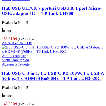
Hub USB UH700, 7 porturi USB 3.0, 1 port Micro-
USB, adaptor DC – TP-Link UH700
Evaluat la
0
din 5
În stoc
183,01
lei
(TVA inclus)
ADAUGA IN COS
Add to compare
Vizualizare rapidă
Adaugă la favorite
Hub USB-C 3-in-1, 1 x USB-C PD 100W, 1 x USB-A
5Gbps, 1 x HDMI 4K@60Hz – TP-Link UH3020C
Evaluat la
0
din 5
În stoc
148,22
lei
(TVA inclus)