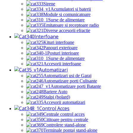
Sirene
Acumulatori si baterii
Module si comunicatoare
Surse de alimentare
Emitatoare si receptoare radio
Diverse accesorii efractie
Interfoane
Kituri interfoane
Panouri exterioare
Posturi interioare
Surse de alimentare
Accesorii interfoane
Automatizari
Automatizari usi de Garaj
Automatizare porti Culisante
Automatizare porti Batante
Bariere Auto
Stalpi (bolard)
Accesorii automatizari
Control Acces
Centrale control acces
Cititoare pentru centrale
Controlere stand-alone
Terminale pontaj stand-alone