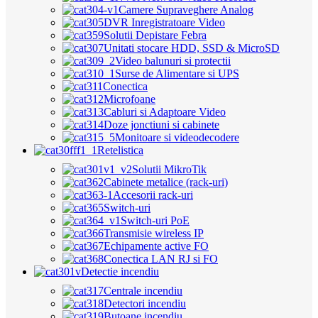
Camere Supraveghere Analog
DVR Inregistratoare Video
Solutii Depistare Febra
Unitati stocare HDD, SSD & MicroSD
Video balunuri si protectii
Surse de Alimentare si UPS
Conectica
Microfoane
Cabluri si Adaptoare Video
Doze jonctiuni si cabinete
Monitoare si videodecodere
Retelistica
Solutii MikroTik
Cabinete metalice (rack-uri)
Accesorii rack-uri
Switch-uri
Switch-uri PoE
Transmisie wireless IP
Echipamente active FO
Conectica LAN RJ si FO
Detectie incendiu
Centrale incendiu
Detectori incendiu
Butoane incendiu