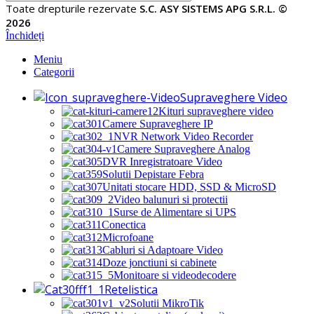
Toate drepturile rezervate
S.C. ASY SISTEMS APG S.R.L. ©
2026
Închideți
Meniu
Categorii
Supraveghere Video
Kituri supraveghere video
Camere Supraveghere IP
NVR Network Video Recorder
Camere Supraveghere Analog
DVR Inregistratoare Video
Solutii Depistare Febra
Unitati stocare HDD, SSD & MicroSD
Video balunuri si protectii
Surse de Alimentare si UPS
Conectica
Microfoane
Cabluri si Adaptoare Video
Doze jonctiuni si cabinete
Monitoare si videodecodere
Retelistica
Solutii MikroTik