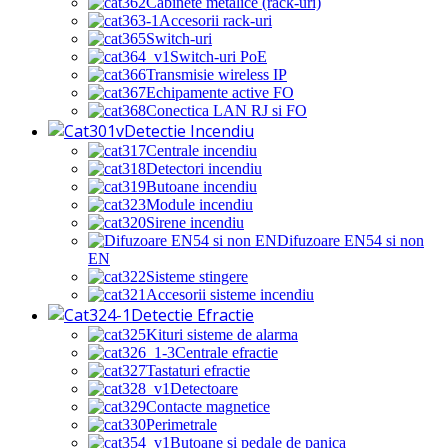
Cabinete metalice (rack-uri)
Accesorii rack-uri
Switch-uri
Switch-uri PoE
Transmisie wireless IP
Echipamente active FO
Conectica LAN RJ si FO
Detectie Incendiu
Centrale incendiu
Detectori incendiu
Butoane incendiu
Module incendiu
Sirene incendiu
Difuzoare EN54 si non
EN
Sisteme stingere
Accesorii sisteme incendiu
Detectie Efractie
Kituri sisteme de alarma
Centrale efractie
Tastaturi efractie
Detectoare
Contacte magnetice
Perimetrale
Butoane si pedale de panica